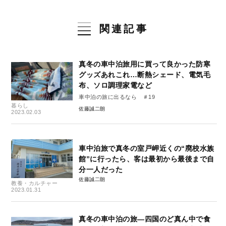
関連記事
真冬の車中泊旅用に買って良かった防寒
グッズあれこれ…断熱シェード、電気毛
布、ソロ調理家電など
車中泊の旅に出るなら ＃19
暮らし
佐藤誠二朗
2023.02.03
車中泊旅で真冬の室戸岬近くの“廃校水族
館”に行ったら、客は最初から最後まで自
分一人だった
佐藤誠二朗
教養・カルチャー
2023.01.31
真冬の車中泊の旅―四国のど真ん中で食