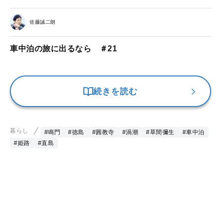
佐藤誠二朗
車中泊の旅に出るなら ＃21
続きを読む
暮らし
#鳴門
#徳島
#圓教寺
#渦潮
#草間彌生
#車中泊
#姫路
#直島