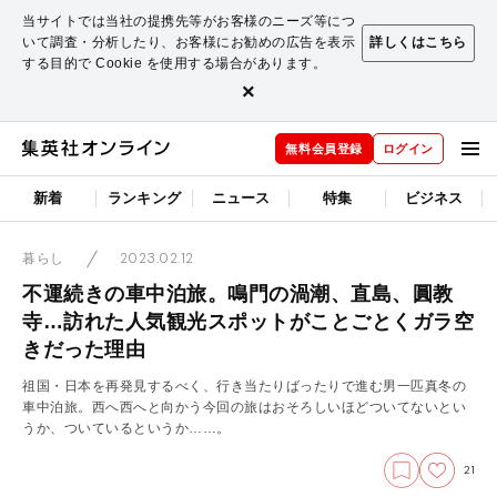
当サイトでは当社の提携先等がお客様のニーズ等につ
いて調査・分析したり、お客様にお勧めの広告を表示
詳しくはこちら
する目的で Cookie を使用する場合があります。
×
無料会員登録
ログイン
新着
ランキング
ニュース
特集
ビジネス
2023.02.12
暮らし
不運続きの車中泊旅。鳴門の渦潮、直島、圓教
寺…訪れた人気観光スポットがことごとくガラ空
きだった理由
祖国・日本を再発見するべく、行き当たりばったりで進む男一匹真冬の
車中泊旅。西へ西へと向かう今回の旅はおそろしいほどついてないとい
うか、ついているというか……。
21