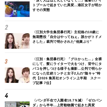
「泳ぐ人はほとんどいなくて…」猛暑のナイ
トプールで起きていた異変…港区女子が明か
すその実態
〈江別大学生集団暴行死〉主犯格の18歳に
無期懲役「自分はやってねぇ。誰かがトドメ
さした」裁判で明かされた“他責ぶり”
〈江別・集団暴行死〉「グロかった…」全裸
にして、髪にライターで火をつけ、背中にタ
バコを押しつける様子も撮影…公判で明らか
になった壮絶リンチと女子2人の“陰キャ”時
代【2026 集英社オンライン上半期 スクー
プ記事 7位】
〈パンダ不在で入園者18.7％減〉「ゼロパン
ダ」から半年…上野動物園で起きた異変