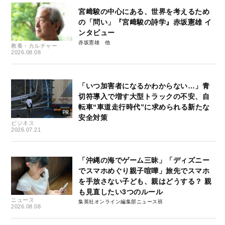
宮﨑駿の中心にある、世界を考えるため
の「問い」『宮﨑駿の詩学』赤坂憲雄 イ
ンタビュー
赤坂憲雄
教養・カルチャー
2026.08.08
「いつ加害者になるかわからない…」青
切符導入で増す大型トラックの不安、自
転車“車道走行時代”に求められる新たな
安全対策
ビジネス
2026.07.21
「沖縄の海でゲーム三昧」「ディズニー
でスマホめぐり親子喧嘩」旅先でスマホ
を手放さない子ども、親はどうする？ 親
も見直したい3つのルール
ニュース
集英社オンライン編集部ニュース班
2026.08.08