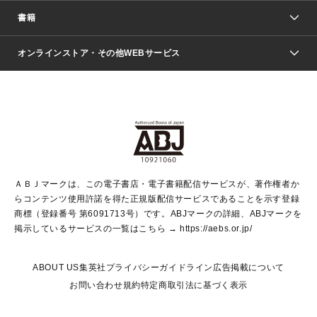
週刊少年ジャンプ
書籍
ファッション・美容
青年マンガ
ジャンプSQ.
Seventeen
週刊ヤングジャンプ
オンラインストア・その他WEBサービス
文芸・文庫・総合
芸能・情報・スポーツ
少女マンガ
Vジャンプ
non-no Web
ヤングジャンプ定期購読デジタル
すばる
Myojo
オンラインストア
りぼん
学芸・ノンフィクション・新書
最強ジャンプ
女性マンガ
@BAILA
ヤンジャン＋
小説すばる
週プレNEWS
マーガレット
集英社OTOコンテンツ
集英社 学芸編集部
少年ジャンプ＋
その他WEBサービス
クッキー
ライトノベル・ノベライズ
MAQUIA ONLINE
となりのヤングジャンプ
集英社 文芸ステーション
週プレ グラジャパ！
別冊マーガレット
SHUEISHA MANGA-ART HERITAGE
集英社 ビジネス書
ゼブラック
ココハナ
SHUEISHA ADNAVI
SPUR.JP
集英社Webマガジン Cobalt
グランドジャンプ
web 集英社文庫
キッズ
web Sportiva
マンガMee
ジャンプキャラクターズストア
集英社新書
ジャンプルーキー！
月刊オフィスユー
ＡＢＪマークは、この電子書店・電子書籍配信サービスが、著作権者か
EDITOR'S LAB
LEE
集英社オレンジ文庫
ウルトラジャンプ
青春と読書
パラスポ＋！
らコンテンツ使用許諾を得た正規版配信サービスであることを示す登録
集英社みらい文庫
リマコミ＋
HAPPY PLUS STORE
集英社新書プラス
ジャンプTOON
商標（登録番号 第6091713号）です。ABJマークの詳細、ABJマークを
Marisol
シフォン文庫
アジア人物史
S-KIDS.LAND
マンガMeets
掲示しているサービスの一覧はこちら →
https://aebs.or.jp/
shueisha vox
よみタイ
S-MANGA
Web éclat
ダッシュエックス文庫
LEEマルシェ
kotoba
集英社ジャンプリミックス
ABOUT US
集英社プライバシーガイドライン
広告掲載について
T JAPAN:The New York Times Style Magazine
JUMP j BOOKS
お問い合わせ
規約
特定商取引法に基づく表示
SHOP Marisol
e!集英社
集英社コミック文庫
集英社女性誌ポータル
éclat premium
imidas