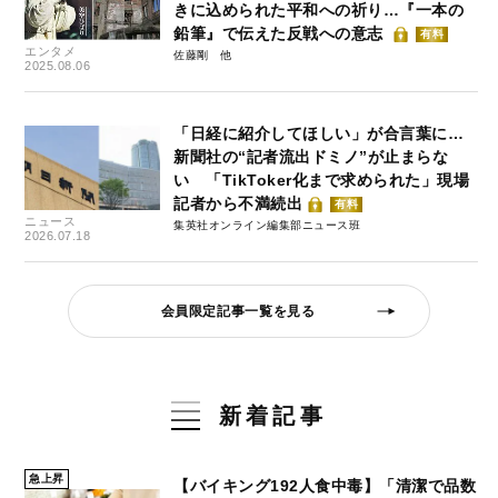
きに込められた平和への祈り…『一本の
鉛筆』で伝えた反戦への意志
有料
エンタメ
佐藤剛
2025.08.06
「日経に紹介してほしい」が合言葉に…
新聞社の“記者流出ドミノ”が止まらな
い 「TikToker化まで求められた」現場
記者から不満続出
有料
ニュース
集英社オンライン編集部ニュース班
2026.07.18
会員限定記事一覧を見る
新着記事
急上昇
【バイキング192人食中毒】「清潔で品数