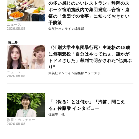
の多い感じのいいレストラン」静岡のス
ポーツ宿泊施設内で集団発症…合宿・遠
征の「集団での食事」に知っておきたい
予防策
ニュース
2026.08.08
集英社オンライン編集部
急上昇
〈江別大学生集団暴行死〉主犯格の18歳
に無期懲役「自分はやってねぇ。誰かが
トドメさした」裁判で明かされた“他責ぶ
り”
ニュース
集英社オンライン編集部ニュース班
2026.08.08
「〈保る〉とは何か」『汽笛、聞こえ
る』佐藤雫 インタビュー
佐藤雫
教養・カルチャー
2026.08.08