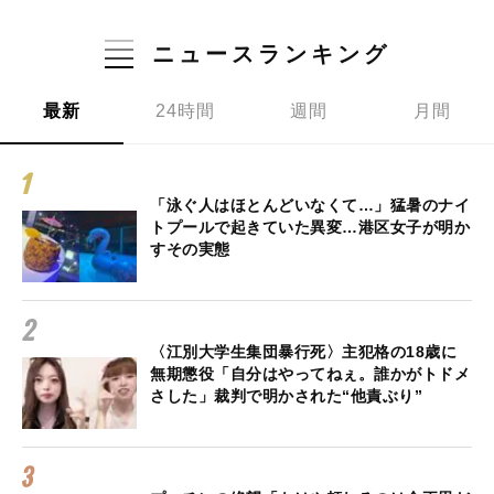
ニュースランキング
最新
24時間
週間
月間
「泳ぐ人はほとんどいなくて…」猛暑のナイ
トプールで起きていた異変…港区女子が明か
すその実態
〈江別大学生集団暴行死〉主犯格の18歳に
無期懲役「自分はやってねぇ。誰かがトドメ
さした」裁判で明かされた“他責ぶり”