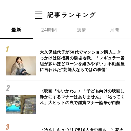
記事ランキング
最新
24時間
週間
月間
大久保佳代子が50代でマンション購入…き
っかけは浴槽裏の湯垢地獄、「レギュラー番
組が多いほどローンを組みやすい」不動産屋
に言われた“芸能人ならではの事情”
〈映画『ちいかわ』〉「子ども向けの映画に
静かにするマナーはありません」「叱ってく
れ」大ヒットの裏で鑑賞マナー論争が白熱
〈冷やしキュウリで510人食中毒も…〉花火