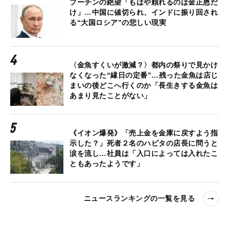
プーチンの絶望「もはや頼れるのは金正恩だ
け」…中国に値切られ、インドに振り回され
る“大国ロシア”の悲しい現実
〈金魚すくいが激減？〉都内の祭りで見かけ
なくなった“縁日の定番”…残った金魚は店じ
まいの後どこへ行くのか「長生きする金魚は
あまり見たことがない」
《イオン爆発》「売上金を金庫に戻すよう指
示した？」死者２名のハビタの店長に問うと
涙を流し…社員は「入口によっては入れたこ
ともあったようです」
ニュースランキングの一覧を見る