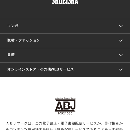
マンガ
取材・ファッション
少年マンガ
週刊少年ジャンプ
書籍
ファッション・美容
青年マンガ
ジャンプSQ.
Seventeen
週刊ヤングジャンプ
オンラインストア・その他WEBサービス
文芸・文庫・総合
芸能・情報・スポーツ
少女マンガ
Vジャンプ
non-no Web
ヤングジャンプ定期購読デジタル
すばる
Myojo
オンラインストア
りぼん
学芸・ノンフィクション・新書
最強ジャンプ
女性マンガ
@BAILA
ヤンジャン＋
小説すばる
週プレNEWS
マーガレット
集英社OTOコンテンツ
集英社 学芸編集部
少年ジャンプ＋
その他WEBサービス
クッキー
ライトノベル・ノベライズ
MAQUIA ONLINE
となりのヤングジャンプ
集英社 文芸ステーション
週プレ グラジャパ！
別冊マーガレット
SHUEISHA MANGA-ART HERITAGE
集英社 ビジネス書
ゼブラック
ココハナ
SHUEISHA ADNAVI
SPUR.JP
集英社Webマガジン Cobalt
グランドジャンプ
web 集英社文庫
キッズ
web Sportiva
マンガMee
ジャンプキャラクターズストア
集英社新書
ジャンプルーキー！
月刊オフィスユー
ＡＢＪマークは、この電子書店・電子書籍配信サービスが、著作権者か
EDITOR'S LAB
LEE
集英社オレンジ文庫
ウルトラジャンプ
青春と読書
パラスポ＋！
らコンテンツ使用許諾を得た正規版配信サービスであることを示す登録
集英社みらい文庫