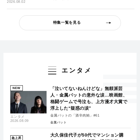
2026.08.02
特集一覧を見る
エンタメ
「泣いてないねんけどな」無頼派芸
NEW
人・金属バットの意外な涙…映画館、
格闘ゲームで号泣も、上方漫才大賞で
浮上した“疑惑の涙”
金属バットの「酒辛肉鮪」#61
エンタメ
2026.08.09
金属バット
大久保佳代子が50代でマンション購
急上昇