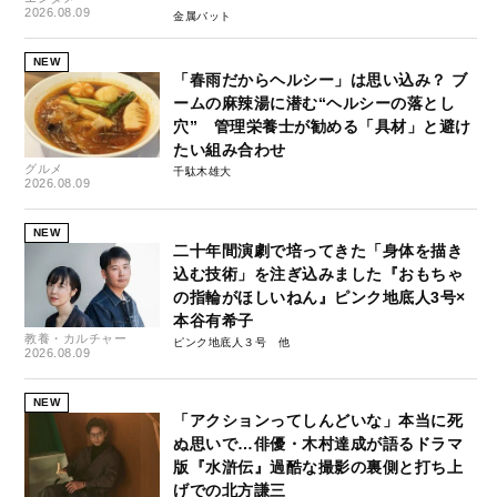
2026.08.09
金属バット
NEW
「春雨だからヘルシー」は思い込み？ ブ
ームの麻辣湯に潜む“ヘルシーの落とし
穴” 管理栄養士が勧める「具材」と避け
たい組み合わせ
グルメ
千駄木雄大
2026.08.09
NEW
二十年間演劇で培ってきた「身体を描き
込む技術」を注ぎ込みました『おもちゃ
の指輪がほしいねん』ピンク地底人3号×
本谷有希子
教養・カルチャー
ピンク地底人３号
2026.08.09
NEW
「アクションってしんどいな」本当に死
ぬ思いで…俳優・木村達成が語るドラマ
版『水滸伝』過酷な撮影の裏側と打ち上
げでの北方謙三