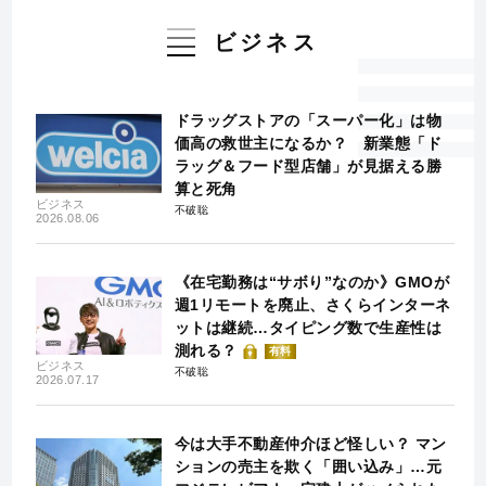
ビジネス
ドラッグストアの「スーパー化」は物
価高の救世主になるか？ 新業態「ド
ラッグ＆フード型店舗」が見据える勝
算と死角
ビジネス
不破聡
2026.08.06
《在宅勤務は“サボり”なのか》GMOが
週1リモートを廃止、さくらインターネ
ットは継続…タイピング数で生産性は
測れる？
有料
ビジネス
不破聡
2026.07.17
今は大手不動産仲介ほど怪しい？ マン
ションの売主を欺く「囲い込み」…元