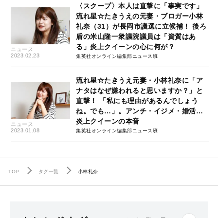
〈スクープ〉本人は直撃に「事実です」
流れ星☆たきうえの元妻・ブロガー小林
礼奈（31）が長岡市議選に立候補！ 後ろ
盾の米山隆一衆議院議員は「資質はあ
る」炎上クイーンの心に何が？
ニュース
2023.02.23
集英社オンライン編集部ニュース班
流れ星☆たきうえ元妻・小林礼奈に「ア
ナタはなぜ嫌われると思いますか？」と
直撃！ 「私にも理由があるんでしょう
ね。でも…」。アンチ・イジメ・婚活…
炎上クイーンの本音
ニュース
2023.01.08
集英社オンライン編集部ニュース班
TOP
タグ一覧
小林礼奈