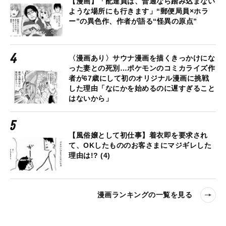
【漫画】「配達員は、普通なら踏み込まない
ような場所にも行きます」“郵便局員×ホラ
ー”の異色作、作者が語る“怪異の原点”
〈漫画あり〉サウナ漫画を描くきっかけにな
った妻との死別…ポケモンのコミカライズ作
者が67歳にして初のオリジナル漫画に挑戦
した理由「なにかを始めるのに遅すぎること
はないから」
【風俗嬢として初仕事】着衣即を要求され
て、OKしたもののお客さまにマジギレした
理由は!? (4)
漫画ランキングの一覧を見る