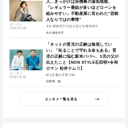
入…きっかけは浴槽裏の湯垢地獄、
「レギュラー番組が多いほどローンを
組みやすい」不動産屋に言われた“芸能
人ならではの事情”
エンタメ
大久保佳代子のほどほどな毎日#22
2026.08.08
大久保佳代子
「ネットの育児の正解は無視してい
い」「叱ることで守れる命もある」育
児の正解に悩む新米パパへ、3児の父が
伝えたこと【NON STYLE石田明×令和
ロマン 松井ケムリ】
エンタメ
M-1王者の子育て#2
2026.08.08
石田明
エンタメ一覧を見る