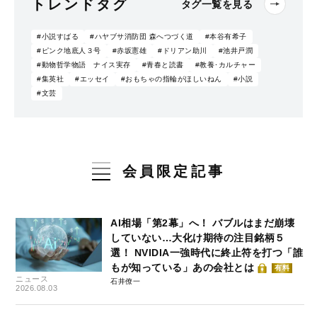
トレンドタグ
タグ一覧を見る
#小説すばる
#ハヤブサ消防団 森へつづく道
#本谷有希子
#ピンク地底人３号
#赤坂憲雄
#ドリアン助川
#池井戸潤
#動物哲学物語 ナイス実存
#青春と読書
#教養･カルチャー
#集英社
#エッセイ
#おもちゃの指輪がほしいねん
#小説
#文芸
会員限定記事
AI相場「第2幕」へ！ バブルはまだ崩壊
していない…大化け期待の注目銘柄５
選！ NVIDIA一強時代に終止符を打つ「誰
もが知っている」あの会社とは
有料
ニュース
石井僚一
2026.08.03