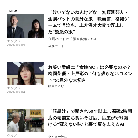
NEW
「泣いてないねんけどな」無頼派芸人・
金属バットの意外な涙…映画館、格闘ゲ
ームで号泣も、上方漫才大賞で浮上し
た“疑惑の涙”
金属バットの「酒辛肉鮪」#61
エンタメ
2026.08.09
金属バット
お笑い番組に「女性MC」は必要なのか？
松岡茉優・上戸彩の “何も残らないコメン
ト”の意外な大切さ
飲用てれび
エンタメ
2026.08.04
「暗黒汁」で愛され50年以上…深夜2時開
店の老舗立ち食いそば店、店主が守り続
ける"変えない味"と裏で店を支えるAI
グルメ
ライター神山