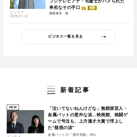
フジテレビアナ・宅建士がハメられた
卑劣なその手口
有料
ビジネス
西岡孝洋
2026.07.12
ビジネス一覧を見る
新着記事
NEW
「泣いてないねんけどな」無頼派芸人・
金属バットの意外な涙…映画館、格闘ゲ
ームで号泣も、上方漫才大賞で浮上し
た“疑惑の涙”
金属バットの「酒辛肉鮪」#61
エンタメ