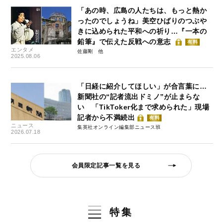
「あの時、広島の人たちは、もっと熱か
ったのでしょうね」美空ひばりのつぶや
きに込められた平和への祈り…『一本の
鉛筆』で伝えた反戦への意志
有料
エンタメ
佐藤剛
2025.08.06
「日経に紹介してほしい」が合言葉に…
新聞社の“記者流出ドミノ”が止まらな
い 「TikToker化まで求められた」現場
記者から不満続出
有料
ニュース
集英社オンライン編集部ニュース班
2026.07.18
会員限定記事一覧を見る
特集