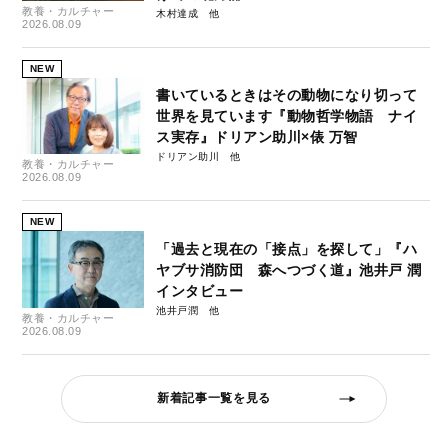
教養・カルチャー
木村達成
2026.08.09
NEW
書いているときはその動物になり切って
世界を見ています『動物哲学物語 ナイ
ス実存』ドリアン助川×俵 万智
ドリアン助川
教養・カルチャー
2026.08.09
NEW
「過去と現在の「接点」を探して」『ハ
ヤブサ消防団 森へつづく道』池井戸 潤
インタビュー
池井戸潤
教養・カルチャー
2026.08.09
新着記事一覧を見る