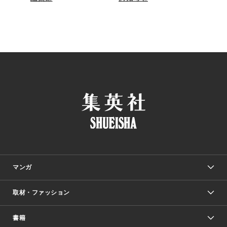
マンガ
取材・ファッション
少年マンガ
週刊少年ジャンプ
書籍
ファッション・美容
青年マンガ