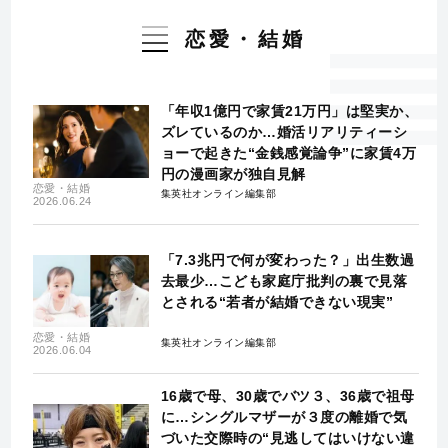
恋愛・結婚
「年収1億円で家賃21万円」は堅実か、
ズレているのか…婚活リアリティーシ
ョーで起きた“金銭感覚論争”に家賃4万
円の漫画家が独自見解
恋愛・結婚
集英社オンライン編集部
2026.06.24
「7.3兆円で何が変わった？」出生数過
去最少…こども家庭庁批判の裏で見落
とされる“若者が結婚できない現実”
恋愛・結婚
集英社オンライン編集部
2026.06.04
16歳で母、30歳でバツ３、36歳で祖母
に…シングルマザーが３度の離婚で気
づいた交際時の“見逃してはいけない違