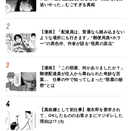
追いやった」むごすぎる真相
【漫画】「配達員は、普通なら踏み込まない
ような場所にも行きます」“郵便局員×ホラ
ー”の異色作、作者が語る“怪異の原点”
【漫画】「この部屋、何かありましたか？」
郵便配達員が住人から尋ねられた奇妙な言
葉… 仕事の中で知ってしまった“部屋の秘
密”とは
【風俗嬢として初仕事】着衣即を要求され
て、OKしたもののお客さまにマジギレした
理由は!? (4)