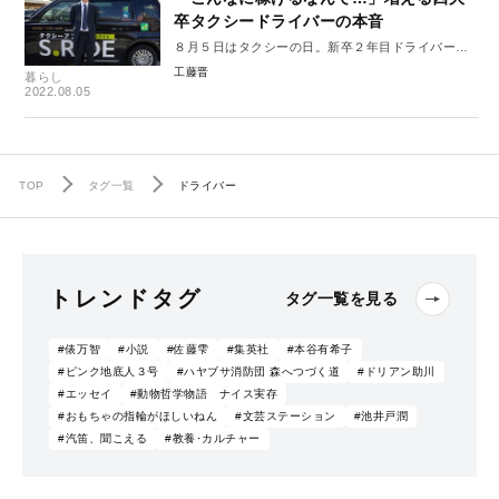
卒タクシードライバーの本音
８月５日はタクシーの日。新卒２年目ドライバー同
期対談（前編）
工藤晋
暮らし
2022.08.05
TOP
タグ一覧
ドライバー
トレンドタグ
タグ一覧を見る
#俵万智
#小説
#佐藤雫
#集英社
#本谷有希子
#ピンク地底人３号
#ハヤブサ消防団 森へつづく道
#ドリアン助川
#エッセイ
#動物哲学物語 ナイス実存
#おもちゃの指輪がほしいねん
#文芸ステーション
#池井戸潤
#汽笛、聞こえる
#教養･カルチャー