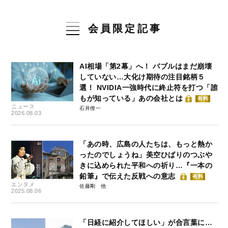
会員限定記事
AI相場「第2幕」へ！ バブルはまだ崩壊
していない…大化け期待の注目銘柄５
選！ NVIDIA一強時代に終止符を打つ「誰
もが知っている」あの会社とは
有料
ニュース
石井僚一
2026.08.03
「あの時、広島の人たちは、もっと熱か
ったのでしょうね」美空ひばりのつぶや
きに込められた平和への祈り…『一本の
鉛筆』で伝えた反戦への意志
有料
エンタメ
佐藤剛
2025.08.06
「日経に紹介してほしい」が合言葉に…