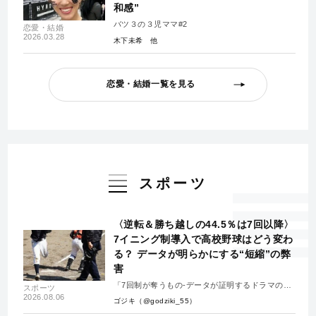
和感”
バツ３の３児ママ#2
恋愛・結婚
2026.03.28
木下未希
恋愛・結婚一覧を見る
スポーツ
〈逆転＆勝ち越しの44.5％は7回以降〉
7イニング制導入で高校野球はどう変わ
る？ データが明らかにする“短縮”の弊
害
「7回制が奪うもの-データが証明するドラマの消
スポーツ
失-」
2026.08.06
ゴジキ（@godziki_55）