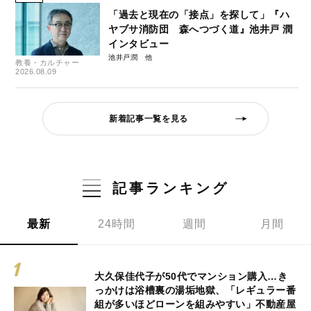
「過去と現在の「接点」を探して」『ハ
ヤブサ消防団 森へつづく道』池井戸 潤
インタビュー
池井戸潤
教養・カルチャー
2026.08.09
新着記事一覧を見る
記事ランキング
最新
24時間
週間
月間
大久保佳代子が50代でマンション購入…き
っかけは浴槽裏の湯垢地獄、「レギュラー番
組が多いほどローンを組みやすい」不動産屋