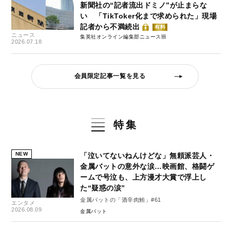
新聞社の“記者流出ドミノ”が止まらな
い 「TikToker化まで求められた」現場
記者から不満続出
有料
ニュース
集英社オンライン編集部ニュース班
2026.07.18
会員限定記事一覧を見る
特集
NEW
「泣いてないねんけどな」無頼派芸人・
金属バットの意外な涙…映画館、格闘ゲ
ームで号泣も、上方漫才大賞で浮上し
た“疑惑の涙”
金属バットの「酒辛肉鮪」#61
エンタメ
2026.08.09
金属バット