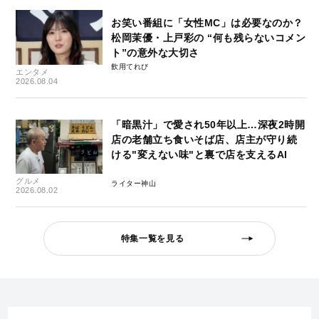
お笑い番組に「女性MC」は必要なのか？
松岡茉優・上戸彩の “何も残らないコメン
ト”の意外な大切さ
飲用てれび
エンタメ
2026.08.04
「暗黒汁」で愛され50年以上…深夜2時開
店の老舗立ち食いそば店、店主が守り続
ける"変えない味"と裏で店を支えるAI
グルメ
ライター神山
2026.08.02
特集一覧を見る