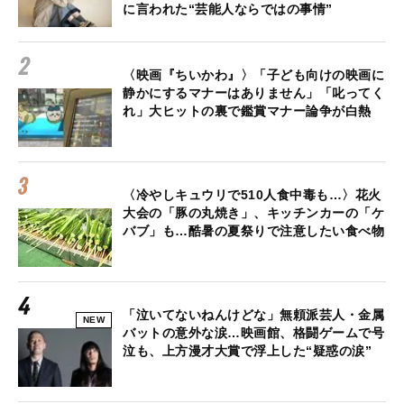
に言われた“芸能人ならではの事情”
〈映画『ちいかわ』〉「子ども向けの映画に
静かにするマナーはありません」「叱ってく
れ」大ヒットの裏で鑑賞マナー論争が白熱
〈冷やしキュウリで510人食中毒も…〉花火
大会の「豚の丸焼き」、キッチンカーの「ケ
バブ」も…酷暑の夏祭りで注意したい食べ物
「泣いてないねんけどな」無頼派芸人・金属
NEW
バットの意外な涙…映画館、格闘ゲームで号
泣も、上方漫才大賞で浮上した“疑惑の涙”