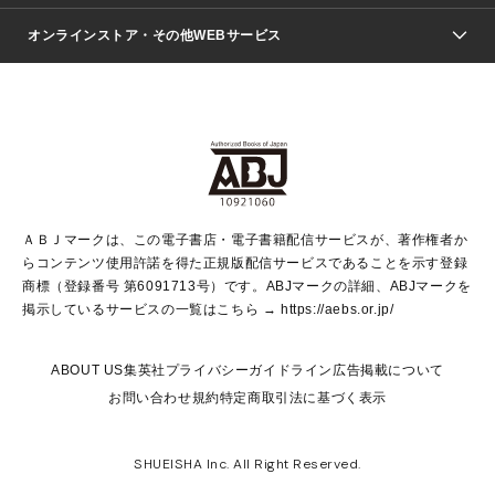
ジャンプSQ.
Seventeen
週刊ヤングジャンプ
オンラインストア・その他WEBサービス
文芸・文庫・総合
芸能・情報・スポーツ
少女マンガ
Vジャンプ
non-no Web
ヤングジャンプ定期購読デジタル
すばる
Myojo
オンラインストア
りぼん
学芸・ノンフィクション・新書
最強ジャンプ
女性マンガ
@BAILA
ヤンジャン＋
小説すばる
週プレNEWS
マーガレット
集英社OTOコンテンツ
集英社 学芸編集部
少年ジャンプ＋
その他WEBサービス
クッキー
ライトノベル・ノベライズ
MAQUIA ONLINE
となりのヤングジャンプ
集英社 文芸ステーション
週プレ グラジャパ！
別冊マーガレット
SHUEISHA MANGA-ART HERITAGE
集英社 ビジネス書
ゼブラック
ココハナ
SHUEISHA ADNAVI
SPUR.JP
集英社Webマガジン Cobalt
グランドジャンプ
web 集英社文庫
キッズ
web Sportiva
マンガMee
ジャンプキャラクターズストア
集英社新書
ジャンプルーキー！
月刊オフィスユー
ＡＢＪマークは、この電子書店・電子書籍配信サービスが、著作権者か
EDITOR'S LAB
LEE
集英社オレンジ文庫
ウルトラジャンプ
青春と読書
パラスポ＋！
らコンテンツ使用許諾を得た正規版配信サービスであることを示す登録
集英社みらい文庫
リマコミ＋
HAPPY PLUS STORE
集英社新書プラス
ジャンプTOON
商標（登録番号 第6091713号）です。ABJマークの詳細、ABJマークを
Marisol
シフォン文庫
アジア人物史
S-KIDS.LAND
マンガMeets
掲示しているサービスの一覧はこちら →
https://aebs.or.jp/
shueisha vox
よみタイ
S-MANGA
Web éclat
ダッシュエックス文庫
LEEマルシェ
kotoba
集英社ジャンプリミックス
ABOUT US
集英社プライバシーガイドライン
広告掲載について
T JAPAN:The New York Times Style Magazine
JUMP j BOOKS
お問い合わせ
規約
特定商取引法に基づく表示
SHOP Marisol
e!集英社
集英社コミック文庫
集英社女性誌ポータル
éclat premium
imidas
MEN'S NON-NO WEB
SHUEISHA Inc. All Right Reserved.
mirabella