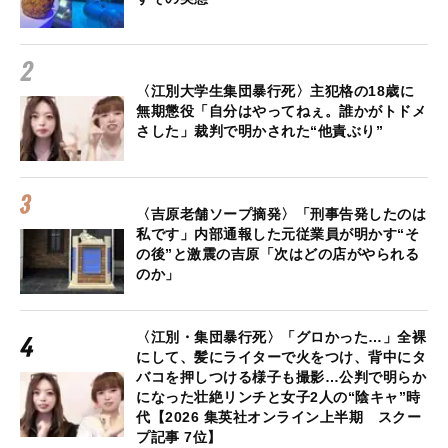
〈江別大学生集団暴行死〉主犯格の18歳に
無期懲役「自分はやってねぇ。誰かがトドメ
さした」裁判で明かされた“他責ぶり”
〈吉原老舗ソープ摘発〉「刑事告発したのは
私です」内部通報した元従業員が明かす“そ
の後”と激震の吉原「次はどの店がやられる
のか」
〈江別・集団暴行死〉「グロかった…」全裸
にして、髪にライターで火をつけ、背中にタ
バコを押しつける様子も撮影…公判で明らか
になった壮絶リンチと女子2人の“陰キャ”時
代【2026 集英社オンライン上半期 スクー
プ記事 7位】