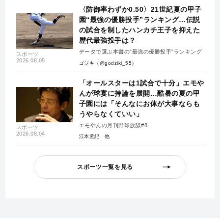
〈防御率わずか0.50〉21世紀夏の甲子
園“最強の優勝投手”ランキング…伝説
の試合を制したハンカチ王子を抑えた
歴代最強投手は？
データで選ぶ本書の”最強の優勝投手”ランキング
スポーツ
2026.08.05
ゴジキ（@godziki_55）
「オールスターは1試合で十分」エモや
んが球宴に持論を展開…酷暑の夏の甲
子園には「そんなにお体が大事ならも
うやらなくていい」
エモやんの月刊野球放談#8
スポーツ
2026.08.04
江本孟紀
スポーツ一覧を見る