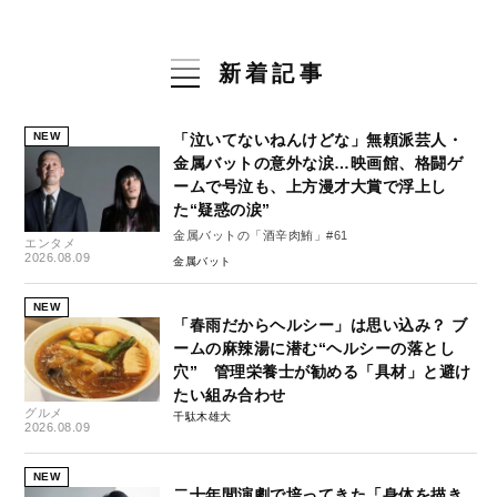
新着記事
NEW
「泣いてないねんけどな」無頼派芸人・
金属バットの意外な涙…映画館、格闘ゲ
ームで号泣も、上方漫才大賞で浮上し
た“疑惑の涙”
金属バットの「酒辛肉鮪」#61
エンタメ
2026.08.09
金属バット
NEW
「春雨だからヘルシー」は思い込み？ ブ
ームの麻辣湯に潜む“ヘルシーの落とし
穴” 管理栄養士が勧める「具材」と避け
たい組み合わせ
グルメ
千駄木雄大
2026.08.09
NEW
二十年間演劇で培ってきた「身体を描き