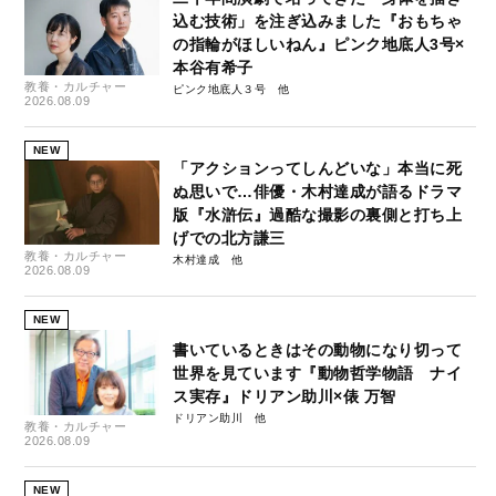
込む技術」を注ぎ込みました『おもちゃ
の指輪がほしいねん』ピンク地底人3号×
本谷有希子
教養・カルチャー
ピンク地底人３号
2026.08.09
NEW
「アクションってしんどいな」本当に死
ぬ思いで…俳優・木村達成が語るドラマ
版『水滸伝』過酷な撮影の裏側と打ち上
げでの北方謙三
教養・カルチャー
木村達成
2026.08.09
NEW
書いているときはその動物になり切って
世界を見ています『動物哲学物語 ナイ
ス実存』ドリアン助川×俵 万智
ドリアン助川
教養・カルチャー
2026.08.09
NEW