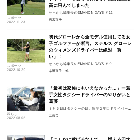
高に飛んでしまった
せっかち編集長のEMANON DAYS ＃12
スポーツ
志沢直子
2022.11.23
初代グローレから全モデル使用してる女
子ゴルファーが断言。ステルス グローレ
のウィメンズドライバーは絶対「買
い」！
せっかち編集長のEMANON DAYS ＃９
スポーツ
2022.10.29
志沢直子
「最初は家族にもいえなかった…」ー若
手女性タクシードライバーのやりがいと
葛藤
８月５日はタクシーの日。新卒２年目ドライバー同
暮らし
期対談（後編）
工藤晋
2022.08.05
「こんなに稼げるなんて…」増える四大