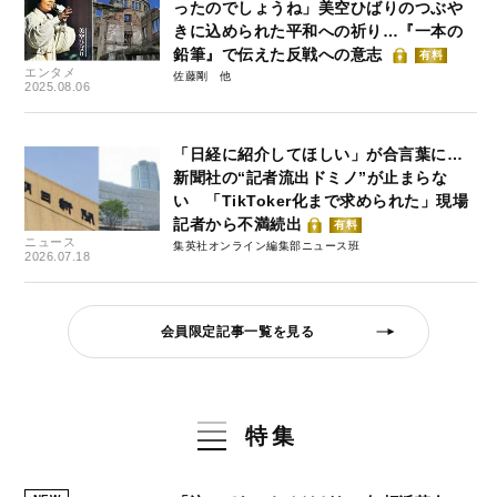
ったのでしょうね」美空ひばりのつぶや
きに込められた平和への祈り…『一本の
鉛筆』で伝えた反戦への意志
有料
エンタメ
佐藤剛
2025.08.06
「日経に紹介してほしい」が合言葉に…
新聞社の“記者流出ドミノ”が止まらな
い 「TikToker化まで求められた」現場
記者から不満続出
有料
ニュース
集英社オンライン編集部ニュース班
2026.07.18
会員限定記事一覧を見る
特集