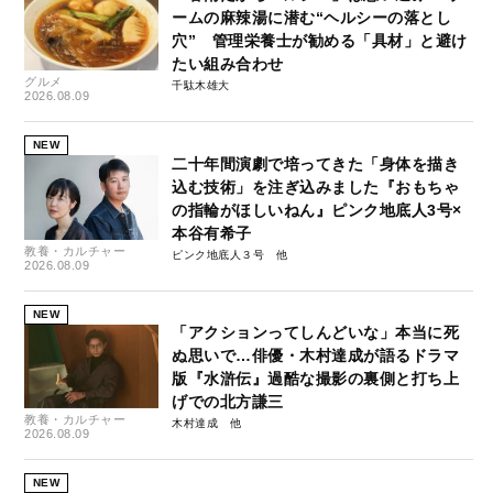
ームの麻辣湯に潜む“ヘルシーの落とし
穴” 管理栄養士が勧める「具材」と避け
たい組み合わせ
グルメ
千駄木雄大
2026.08.09
NEW
二十年間演劇で培ってきた「身体を描き
込む技術」を注ぎ込みました『おもちゃ
の指輪がほしいねん』ピンク地底人3号×
本谷有希子
教養・カルチャー
ピンク地底人３号
2026.08.09
NEW
「アクションってしんどいな」本当に死
ぬ思いで…俳優・木村達成が語るドラマ
版『水滸伝』過酷な撮影の裏側と打ち上
げでの北方謙三
教養・カルチャー
木村達成
2026.08.09
NEW