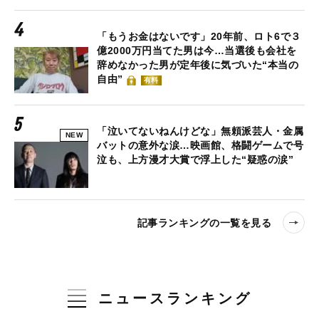
「もうお金はないです」20年前、ロト6で３
億2000万円当てた男は今…当選後も会社を
辞めなかった男が定年後に気づいた“本当の
自由”
有料
「泣いてないねんけどな」無頼派芸人・金属
NEW
バットの意外な涙…映画館、格闘ゲームで号
泣も、上方漫才大賞で浮上した“疑惑の涙”
記事ランキングの一覧を見る
ニュースランキング