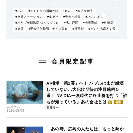
#小説
#おもちゃの指輪がほしいねん
#本谷有希子
#文芸ステーション
#集英社
#青春と読書
#小説すばる
#ハヤブサ消防団 森へつづく道
#池井戸潤
#赤坂憲雄
#佐藤雫
#文芸
#動物哲学物語 ナイス実存
#俵万智
#ピンク地底人３号
会員限定記事
AI相場「第2幕」へ！ バブルはまだ崩壊
していない…大化け期待の注目銘柄５
選！ NVIDIA一強時代に終止符を打つ「誰
もが知っている」あの会社とは
有料
ニュース
石井僚一
2026.08.03
「あの時、広島の人たちは、もっと熱か