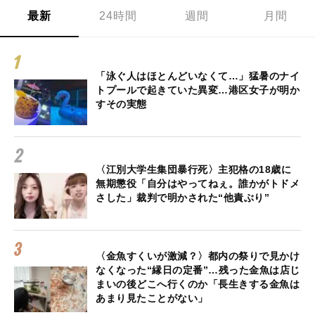
最新
24時間
週間
月間
「泳ぐ人はほとんどいなくて…」猛暑のナイ
トプールで起きていた異変…港区女子が明か
すその実態
〈江別大学生集団暴行死〉主犯格の18歳に
無期懲役「自分はやってねぇ。誰かがトドメ
さした」裁判で明かされた“他責ぶり”
〈金魚すくいが激減？〉都内の祭りで見かけ
なくなった“縁日の定番”…残った金魚は店じ
まいの後どこへ行くのか「長生きする金魚は
あまり見たことがない」