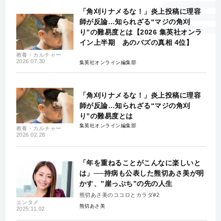
「角刈りナメるな！」炎上投稿に理容
師が反論…知られざる“マジの角刈
り”の難易度とは【2026 集英社オンラ
イン上半期 あのバズの真相 4位】
教養・カルチャー
2026.07.30
集英社オンライン編集部
「角刈りナメるな！」炎上投稿に理容
師が反論…知られざる“マジの角刈
り”の難易度とは
集英社オンライン編集部
教養・カルチャー
2026.02.28
「年を重ねることがこんなに楽しいと
は」──持病も公表した熊切あさ美が明
かす、”崖っぷち”の先の人生
熊切あさ美のココロとカラダ#2
エンタメ
熊切あさ美
2025.11.02