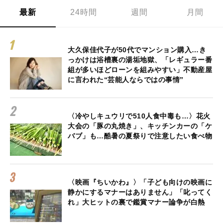
最新
24時間
週間
月間
大久保佳代子が50代でマンション購入…き
っかけは浴槽裏の湯垢地獄、「レギュラー番
組が多いほどローンを組みやすい」不動産屋
に言われた“芸能人ならではの事情”
〈冷やしキュウリで510人食中毒も…〉花火
大会の「豚の丸焼き」、キッチンカーの「ケ
バブ」も…酷暑の夏祭りで注意したい食べ物
〈映画『ちいかわ』〉「子ども向けの映画に
静かにするマナーはありません」「叱ってく
れ」大ヒットの裏で鑑賞マナー論争が白熱