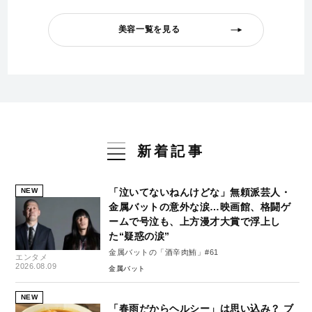
美容一覧を見る
新着記事
NEW
「泣いてないねんけどな」無頼派芸人・
金属バットの意外な涙…映画館、格闘ゲ
ームで号泣も、上方漫才大賞で浮上し
た“疑惑の涙”
金属バットの「酒辛肉鮪」#61
エンタメ
2026.08.09
金属バット
NEW
「春雨だからヘルシー」は思い込み？ ブ