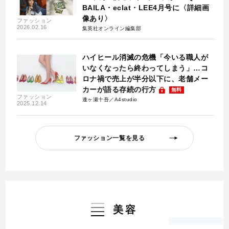
BAILA・eclat・LEE4月号に〈詳細画
像あり〉
ファッション
2026.02.16
集英社オンライン編集部
ハイヒール消滅の危機「今いる職人が
いなくなったら終わってしまう」…コ
ロナ禍で売上が半分以下に、老舗メー
カーが語る存続の行方
無料
ファッション
逢ヶ瀬十吾／A4studio
2025.12.14
ファッション一覧を見る
美容