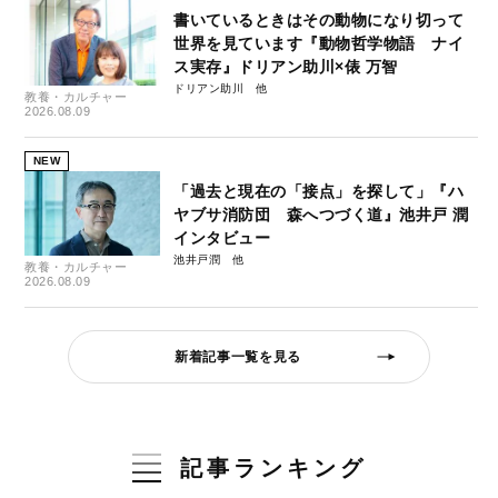
書いているときはその動物になり切って
世界を見ています『動物哲学物語 ナイ
ス実存』ドリアン助川×俵 万智
ドリアン助川
教養・カルチャー
2026.08.09
NEW
「過去と現在の「接点」を探して」『ハ
ヤブサ消防団 森へつづく道』池井戸 潤
インタビュー
池井戸潤
教養・カルチャー
2026.08.09
新着記事一覧を見る
記事ランキング