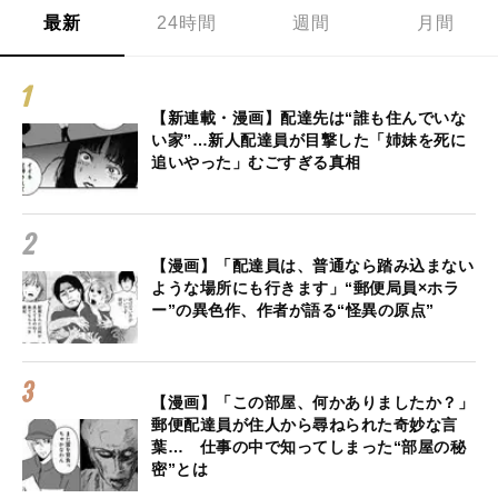
最新
24時間
週間
月間
【新連載・漫画】配達先は“誰も住んでいな
い家”…新人配達員が目撃した「姉妹を死に
追いやった」むごすぎる真相
【漫画】「配達員は、普通なら踏み込まない
ような場所にも行きます」“郵便局員×ホラ
ー”の異色作、作者が語る“怪異の原点”
【漫画】「この部屋、何かありましたか？」
郵便配達員が住人から尋ねられた奇妙な言
葉… 仕事の中で知ってしまった“部屋の秘
密”とは