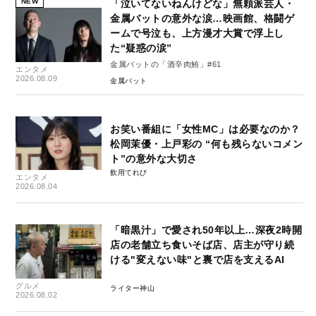
NEW
「泣いてないねんけどな」無頼派芸人・
金属バットの意外な涙…映画館、格闘ゲ
ームで号泣も、上方漫才大賞で浮上し
た“疑惑の涙”
金属バットの「酒辛肉鮪」#61
エンタメ
2026.08.09
金属バット
お笑い番組に「女性MC」は必要なのか？
松岡茉優・上戸彩の “何も残らないコメン
ト”の意外な大切さ
飲用てれび
エンタメ
2026.08.04
「暗黒汁」で愛され50年以上…深夜2時開
店の老舗立ち食いそば店、店主が守り続
ける"変えない味"と裏で店を支えるAI
グルメ
ライター神山
2026.08.02