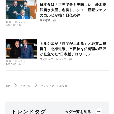
日本食は「世界で最も美味しい」鈴木憲
和農水大臣、名将トルシエ、巨匠シェフ
のコルビが描く日仏の絆
鈴木憲和
教養・カルチャー
2026.06.16
トルシエが「時間が止まる」と絶賛…飛
騨牛、北海道米、市田柿を仏料理の巨匠
が仕立てた“日本版テロワール”
フィリップ・トルシエ
教養・カルチャー
2026.06.16
TOP
人物一覧
フィリップ・トルシエ
トレンドタグ
タグ一覧を見る