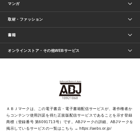
マンガ
取材・ファッション
少年マンガ
週刊少年ジャンプ
書籍
ファッション・美容
青年マンガ
ジャンプSQ.
Seventeen
週刊ヤングジャンプ
オンラインストア・その他WEBサービス
文芸・文庫・総合
芸能・情報・スポーツ
少女マンガ
Vジャンプ
non-no Web
ヤングジャンプ定期購読デジタル
すばる
Myojo
オンラインストア
りぼん
学芸・ノンフィクション・新書
最強ジャンプ
女性マンガ
@BAILA
ヤンジャン＋
小説すばる
週プレNEWS
マーガレット
集英社OTOコンテンツ
集英社 学芸編集部
少年ジャンプ＋
その他WEBサービス
クッキー
ライトノベル・ノベライズ
MAQUIA ONLINE
となりのヤングジャンプ
集英社 文芸ステーション
週プレ グラジャパ！
別冊マーガレット
SHUEISHA MANGA-ART HERITAGE
集英社 ビジネス書
ゼブラック
ココハナ
SHUEISHA ADNAVI
SPUR.JP
集英社Webマガジン Cobalt
グランドジャンプ
web 集英社文庫
キッズ
web Sportiva
マンガMee
ジャンプキャラクターズストア
集英社新書
ジャンプルーキー！
月刊オフィスユー
ＡＢＪマークは、この電子書店・電子書籍配信サービスが、著作権者か
EDITOR'S LAB
LEE
集英社オレンジ文庫
ウルトラジャンプ
青春と読書
パラスポ＋！
らコンテンツ使用許諾を得た正規版配信サービスであることを示す登録
集英社みらい文庫
リマコミ＋
HAPPY PLUS STORE
集英社新書プラス
ジャンプTOON
商標（登録番号 第6091713号）です。ABJマークの詳細、ABJマークを
Marisol
シフォン文庫
アジア人物史
S-KIDS.LAND
マンガMeets
掲示しているサービスの一覧はこちら →
https://aebs.or.jp/
shueisha vox
よみタイ
S-MANGA
Web éclat
ダッシュエックス文庫