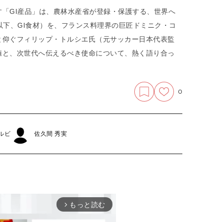
「GI産品」は、農林水産省が登録・保護する、世界へ
以下、GI食材）を、フランス料理界の巨匠ドミニク・コ
と仰ぐフィリップ・トルシエ氏（元サッカー日本代表監
値と、次世代へ伝えるべき使命について、熱く語り合っ
0
ルビ
佐久間 秀実
もっと読む
arrow_forward_ios