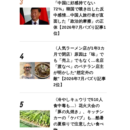
「中国に好感持てない
72%」韓国で噴き出した反
中感情…中国人旅行者が直
面した「政治的摩擦」の正
体【2026年7月バズり記事1
位】
〈人気ラーメン店が1年3カ
月で閉店〉原因は「味」で
も「売上」でもなく…名店
「渡なべ」のベテラン店主
が明かした“想定外の
敵”【2026年7月バズり記事
2位】
〈冷やしキュウリで510人
食中毒も…〉花火大会の
「豚の丸焼き」、キッチン
カーの「ケバブ」も…酷暑
の夏祭りで注意したい食べ
物