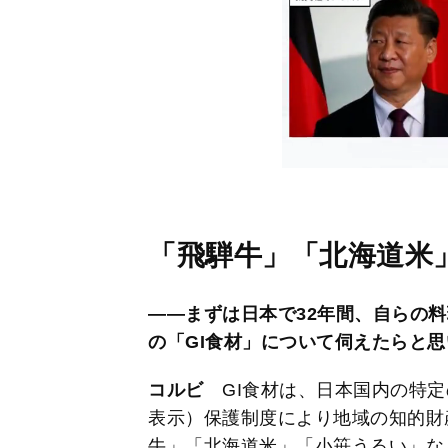
「飛騨牛」「北海道米
――まずは日本で32年間、自らの
の「GI食材」について伺えたらと
コルビ
GI食材は、日本国内の特
表示）保護制度により地域の知的財
牛」「北海道米」「小笹うるい」な