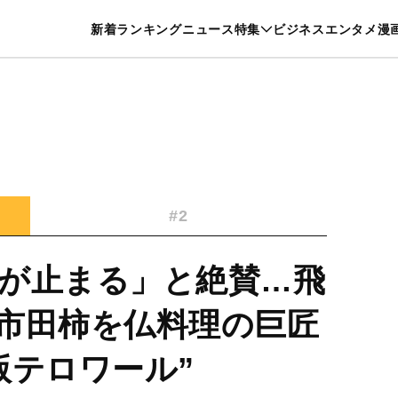
特集一覧を見る
漫画一覧を見る
新着
ランキング
ニュース
特集
ビジネス
エンタメ
漫
養・カルチャー
暮らし
スポーツ
ヘルスケア
美容
グルメ
#2
が止まる」と絶賛…飛
市田柿を仏料理の巨匠
版テロワール”