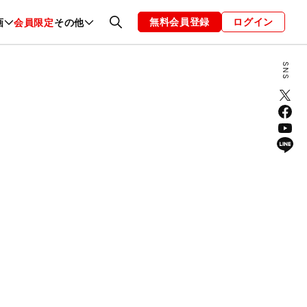
無料会員登録
ログイン
画
会員限定
その他
ファッション
恋愛・結婚
編集部
お知らせ