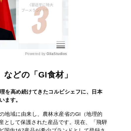
Powered by 
GliaStudios
M
」などの
「
GI
食材」
u
t
料理を高め続けてきたコルビシェフに、日本
e
思います。
定の地域に由来し、農林水産省のGI（地理的
産として保護された産品です。現在、「飛騨
ど国内167産品が希少ブランドとして登録さ