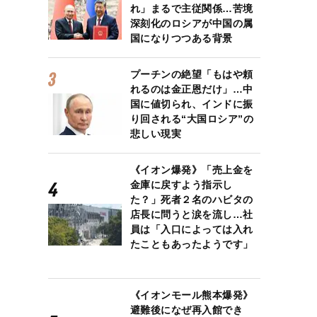
れ」まるで主従関係…苦境
深刻化のロシアが中国の属
国になりつつある背景
プーチンの絶望「もはや頼
れるのは金正恩だけ」…中
国に値切られ、インドに振
り回される“大国ロシア”の
悲しい現実
《イオン爆発》「売上金を
金庫に戻すよう指示し
た？」死者２名のハビタの
店長に問うと涙を流し…社
員は「入口によっては入れ
たこともあったようです」
《イオンモール熊本爆発》
避難後になぜ再入館でき