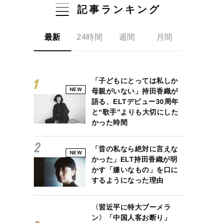
記事ランキング
最新
24時間
週間
月間
「子どもにとっては私しか
NEW
母親がいない」持田香織が
語る、ELTデビュー30周年
と“歌手”よりも大切にした
かった時間
「昔の私なら絶対に言えな
NEW
かった」ELT持田香織が明
かす「嫌いなもの」を口に
するようになった理由
〈習近平に特大ブーメラ
ン〉「中国人客お断り」