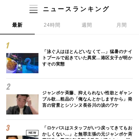
ニュースランキング
最新
24時間
週間
月間
「泳ぐ人はほとんどいなくて…」猛暑のナイ
トプールで起きていた異変…港区女子が明か
すその実態
ジャンポケ斉藤、抑えられない性欲とギャン
ブル欲…粗品の「俺なんとかしますから」発
言の背景とシソンヌ長谷川の涙のワケ
「ロケバスはスタッフがいつ戻ってきてもお
NEW
かしくない…」と無罪主張の元ジャンポケ斉