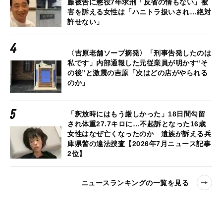
藤被告に懲役7年求刑「反省の情もない」被
害を訴える女性は「ハニトラ扱いされ…絶対
許せない」
〈吉原老舗ソープ摘発〉「刑事告発したのは
私です」内部通報した元従業員が明かす“そ
の後”と激震の吉原「次はどの店がやられる
のか」
「釈放時にはもう厳しかった」18日間勾留
され体重27.7キロに…不起訴となった16歳
女性はなぜ亡くなったのか 遺族が訴える兵
庫県警の違法捜査【2026年7月ニュース記事
2位】
ニュースランキングの一覧を見る