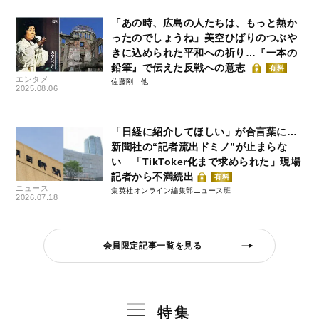
「あの時、広島の人たちは、もっと熱か
ったのでしょうね」美空ひばりのつぶや
きに込められた平和への祈り…『一本の
鉛筆』で伝えた反戦への意志
有料
エンタメ
佐藤剛
2025.08.06
「日経に紹介してほしい」が合言葉に…
新聞社の“記者流出ドミノ”が止まらな
い 「TikToker化まで求められた」現場
記者から不満続出
有料
ニュース
集英社オンライン編集部ニュース班
2026.07.18
会員限定記事一覧を見る
特集