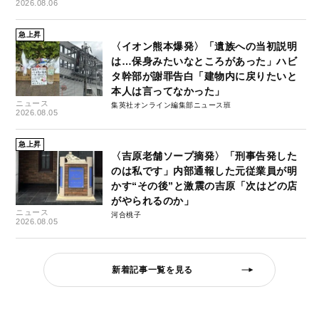
2026.08.06
急上昇
〈イオン熊本爆発〉「遺族への当初説明
は…保身みたいなところがあった」ハビ
タ幹部が謝罪告白「建物内に戻りたいと
本人は言ってなかった」
ニュース
集英社オンライン編集部ニュース班
2026.08.05
急上昇
〈吉原老舗ソープ摘発〉「刑事告発した
のは私です」内部通報した元従業員が明
かす“その後”と激震の吉原「次はどの店
がやられるのか」
ニュース
河合桃子
2026.08.05
新着記事一覧を見る