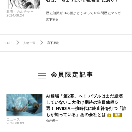
教養・カルチャー
歴史知識ゼロの僕がどうやって18年間歴史マンガ
2024.08.24
『センゴク』を描き続けられたのか？ #1
宮下英樹
TOP
人物一覧
宮下英樹
会員限定記事
AI相場「第2幕」へ！ バブルはまだ崩壊
していない…大化け期待の注目銘柄５
選！ NVIDIA一強時代に終止符を打つ「誰
もが知っている」あの会社とは
有料
ニュース
石井僚一
2026.08.03