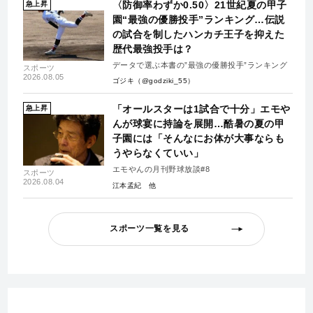
〈防御率わずか0.50〉21世紀夏の甲子
急上昇
園“最強の優勝投手”ランキング…伝説
の試合を制したハンカチ王子を抑えた
歴代最強投手は？
データで選ぶ本書の”最強の優勝投手”ランキング
スポーツ
2026.08.05
ゴジキ（@godziki_55）
「オールスターは1試合で十分」エモや
急上昇
んが球宴に持論を展開…酷暑の夏の甲
子園には「そんなにお体が大事ならも
うやらなくていい」
エモやんの月刊野球放談#8
スポーツ
2026.08.04
江本孟紀
スポーツ一覧を見る