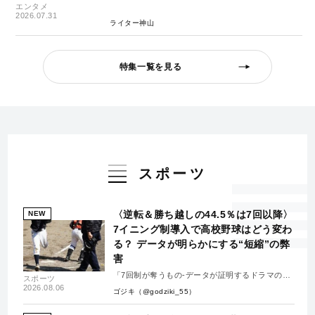
エンタメ
2026.07.31
ライター神山
特集一覧を見る
スポーツ
〈逆転＆勝ち越しの44.5％は7回以降〉
NEW
7イニング制導入で高校野球はどう変わ
る？ データが明らかにする“短縮”の弊
害
「7回制が奪うもの-データが証明するドラマの消
スポーツ
失-」
2026.08.06
ゴジキ（@godziki_55）