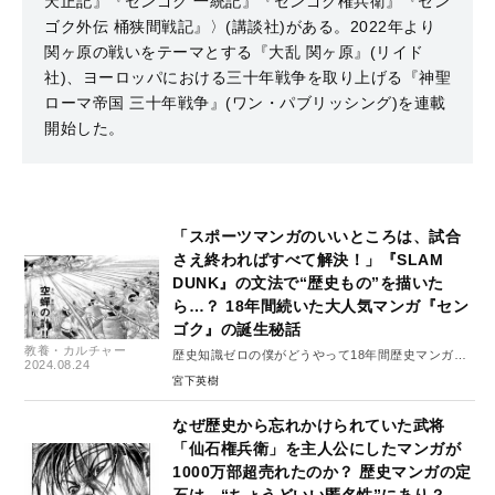
天正記』『センゴク 一統記』『センゴク権兵衛』『セン
ゴク外伝 桶狭間戦記』〉(講談社)がある。2022年より
関ヶ原の戦いをテーマとする『大乱 関ヶ原』(リイド
社)、ヨーロッパにおける三十年戦争を取り上げる『神聖
ローマ帝国 三十年戦争』(ワン・パブリッシング)を連載
開始した。
「スポーツマンガのいいところは、試合
さえ終わればすべて解決！」『SLAM
DUNK』の文法で“歴史もの”を描いた
ら…？ 18年間続いた大人気マンガ『セン
ゴク』の誕生秘話
教養・カルチャー
歴史知識ゼロの僕がどうやって18年間歴史マンガ
2024.08.24
『センゴク』を描き続けられたのか？ #2
宮下英樹
なぜ歴史から忘れかけられていた武将
「仙石権兵衛」を主人公にしたマンガが
1000万部超売れたのか？ 歴史マンガの定
石は、“ちょうどいい匿名性”にあり？