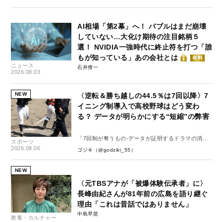
AI相場「第2幕」へ！ バブルはまだ崩壊
していない…大化け期待の注目銘柄５
選！ NVIDIA一強時代に終止符を打つ「誰
もが知っている」あの会社とは
有料
ニュース
石井僚一
2026.08.03
NEW
〈逆転＆勝ち越しの44.5％は7回以降〉7
イニング制導入で高校野球はどう変わ
る？ データが明らかにする“短縮”の弊害
「7回制が奪うもの-データが証明するドラマの消
スポーツ
失-」
2026.08.06
ゴジキ（@godziki_55）
NEW
〈元TBSアナが「被爆体験伝承者」に〉
長峰由紀さんが81年前の広島を語り継ぐ
理由「これは昔話ではありません」
中島早苗
教養・カルチャー