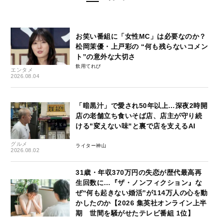
お笑い番組に「女性MC」は必要なのか？
松岡茉優・上戸彩の “何も残らないコメン
ト”の意外な大切さ
飲用てれび
エンタメ
2026.08.04
「暗黒汁」で愛され50年以上…深夜2時開
店の老舗立ち食いそば店、店主が守り続
ける"変えない味"と裏で店を支えるAI
グルメ
ライター神山
2026.08.02
31歳・年収370万円の失恋が歴代最高再
生回数に…『ザ・ノンフィクション』な
ぜ“何も起きない婚活”が114万人の心を動
かしたのか【2026 集英社オンライン上半
期 世間を騒がせたテレビ番組 1位】