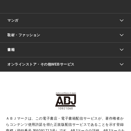
マンガ
取材・ファッション
少年マンガ
週刊少年ジャンプ
書籍
ファッション・美容
青年マンガ
ジャンプSQ.
Seventeen
週刊ヤングジャンプ
オンラインストア・その他WEBサービス
文芸・文庫・総合
芸能・情報・スポーツ
少女マンガ
Vジャンプ
non-no Web
ヤングジャンプ定期購読デジタル
すばる
Myojo
オンラインストア
りぼん
学芸・ノンフィクション・新書
最強ジャンプ
女性マンガ
@BAILA
ヤンジャン＋
小説すばる
週プレNEWS
マーガレット
集英社OTOコンテンツ
集英社 学芸編集部
少年ジャンプ＋
その他WEBサービス
クッキー
ライトノベル・ノベライズ
MAQUIA ONLINE
となりのヤングジャンプ
集英社 文芸ステーション
週プレ グラジャパ！
別冊マーガレット
SHUEISHA MANGA-ART HERITAGE
集英社 ビジネス書
ゼブラック
ココハナ
SHUEISHA ADNAVI
SPUR.JP
集英社Webマガジン Cobalt
グランドジャンプ
web 集英社文庫
キッズ
web Sportiva
マンガMee
ジャンプキャラクターズストア
集英社新書
ジャンプルーキー！
月刊オフィスユー
ＡＢＪマークは、この電子書店・電子書籍配信サービスが、著作権者か
EDITOR'S LAB
LEE
集英社オレンジ文庫
ウルトラジャンプ
青春と読書
パラスポ＋！
らコンテンツ使用許諾を得た正規版配信サービスであることを示す登録
集英社みらい文庫
リマコミ＋
HAPPY PLUS STORE
集英社新書プラス
ジャンプTOON
商標（登録番号 第6091713号）です。ABJマークの詳細、ABJマークを