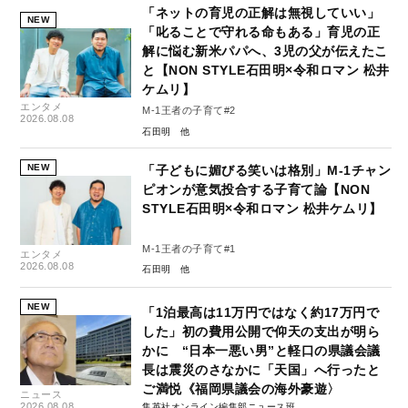
「ネットの育児の正解は無視していい」
NEW
「叱ることで守れる命もある」育児の正
解に悩む新米パパへ、3児の父が伝えたこ
と【NON STYLE石田明×令和ロマン 松井
ケムリ】
エンタメ
M-1王者の子育て#2
2026.08.08
石田明
NEW
「子どもに媚びる笑いは格別」M-1チャン
ピオンが意気投合する子育て論【NON
STYLE石田明×令和ロマン 松井ケムリ】
M-1王者の子育て#1
エンタメ
2026.08.08
石田明
NEW
「1泊最高は11万円ではなく約17万円で
した」初の費用公開で仰天の支出が明ら
かに “日本一悪い男”と軽口の県議会議
長は震災のさなかに「天国」へ行ったと
ご満悦《福岡県議会の海外豪遊〉
ニュース
2026.08.08
集英社オンライン編集部ニュース班