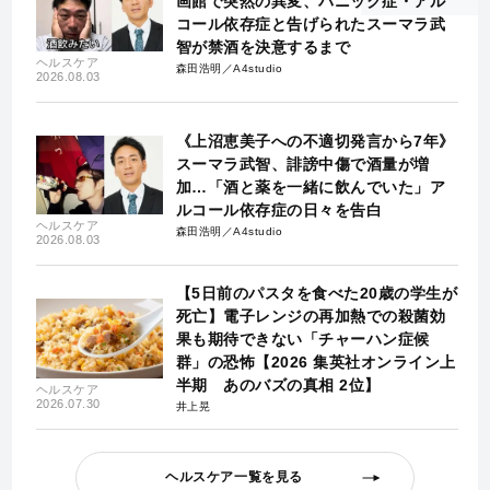
画館で突然の異変、パニック症・アル
コール依存症と告げられたスーマラ武
智が禁酒を決意するまで
ヘルスケア
森田浩明／A4studio
2026.08.03
《上沼恵美子への不適切発言から7年》
スーマラ武智、誹謗中傷で酒量が増
加…「酒と薬を一緒に飲んでいた」ア
ルコール依存症の日々を告白
ヘルスケア
森田浩明／A4studio
2026.08.03
【5日前のパスタを食べた20歳の学生が
死亡】電子レンジの再加熱での殺菌効
果も期待できない「チャーハン症候
群」の恐怖【2026 集英社オンライン上
半期 あのバズの真相 2位】
ヘルスケア
2026.07.30
井上晃
ヘルスケア一覧を見る