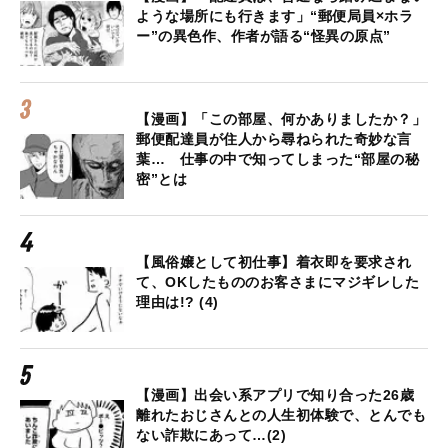
ような場所にも行きます」“郵便局員×ホラ
ー”の異色作、作者が語る“怪異の原点”
【漫画】「この部屋、何かありましたか？」
郵便配達員が住人から尋ねられた奇妙な言
葉… 仕事の中で知ってしまった“部屋の秘
密”とは
【風俗嬢として初仕事】着衣即を要求され
て、OKしたもののお客さまにマジギレした
理由は!? (4)
【漫画】出会い系アプリで知り合った26歳
離れたおじさんとの人生初体験で、とんでも
ない詐欺にあって…(2)