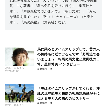
反田から始まった』（ゲンロン）で第49回大佛次郎賞受
賞。主な著書に『島へ免許を取りに行く』（集英社文
庫）、『戸越銀座でつかまえて』（朝日文庫）、『みん
な彗星を見ていた』『謝々！ チャイニーズ』（文春文
庫）、『馬の惑星』（集英社）など。
馬に乗るとタイムスリップして、昔の人
の気持ちに近づけるんです『野馬追で会
いましょう 相馬の馬文化と震災後の日
常』星野博美 インタビュー
教養・カルチャー
星野博美
2026.05.05
「馬はタイムスリップさせてくれる」沖
縄の琉球競馬と福島の相馬野馬追が今に
伝える馬と人の悠久のヒストリー
星野博美
教養・カルチャー