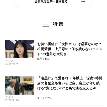
会員限定記事一覧を見る
特集
お笑い番組に「女性MC」は必要なのか？
松岡茉優・上戸彩の “何も残らないコメン
ト”の意外な大切さ
飲用てれび
エンタメ
2026.08.04
「暗黒汁」で愛され50年以上…深夜2時開
店の老舗立ち食いそば店、店主が守り続
ける"変えない味"と裏で店を支えるAI
グルメ
ライター神山
2026.08.02