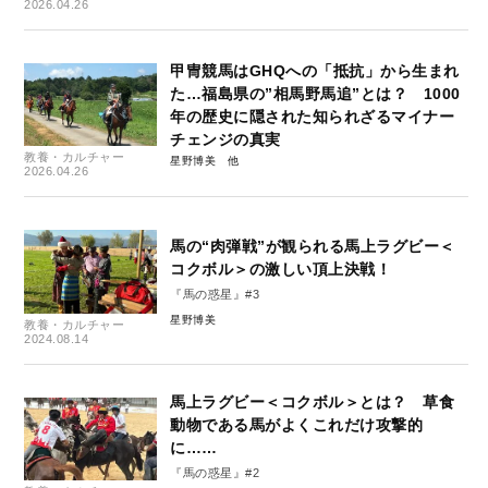
2026.04.26
甲冑競馬はGHQへの「抵抗」から生まれ
た…福島県の”相馬野馬追”とは？ 1000
年の歴史に隠された知られざるマイナー
チェンジの真実
教養・カルチャー
星野博美
2026.04.26
馬の“肉弾戦”が観られる馬上ラグビー＜
コクボル＞の激しい頂上決戦！
『馬の惑星』#3
星野博美
教養・カルチャー
2024.08.14
馬上ラグビー＜コクボル＞とは？ 草食
動物である馬がよくこれだけ攻撃的
に……
『馬の惑星』#2