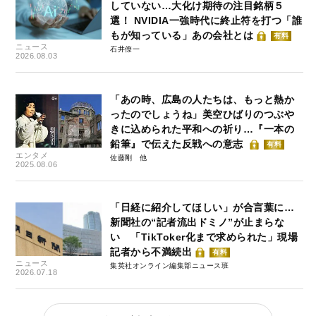
していない…大化け期待の注目銘柄５
選！ NVIDIA一強時代に終止符を打つ「誰
もが知っている」あの会社とは
有料
ニュース
石井僚一
2026.08.03
「あの時、広島の人たちは、もっと熱か
ったのでしょうね」美空ひばりのつぶや
きに込められた平和への祈り…『一本の
鉛筆』で伝えた反戦への意志
有料
エンタメ
佐藤剛
2025.08.06
「日経に紹介してほしい」が合言葉に…
新聞社の“記者流出ドミノ”が止まらな
い 「TikToker化まで求められた」現場
記者から不満続出
有料
ニュース
集英社オンライン編集部ニュース班
2026.07.18