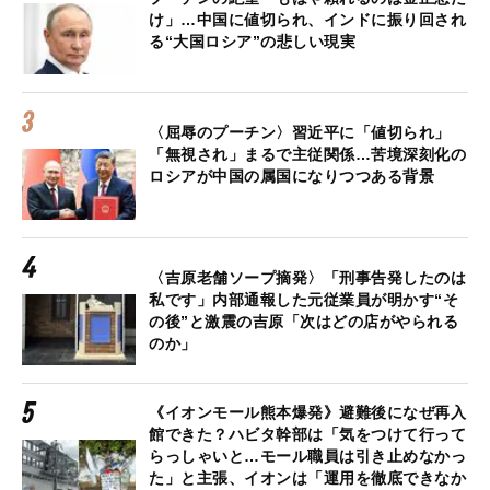
け」…中国に値切られ、インドに振り回され
る“大国ロシア”の悲しい現実
〈屈辱のプーチン〉習近平に「値切られ」
「無視され」まるで主従関係…苦境深刻化の
ロシアが中国の属国になりつつある背景
〈吉原老舗ソープ摘発〉「刑事告発したのは
私です」内部通報した元従業員が明かす“そ
の後”と激震の吉原「次はどの店がやられる
のか」
《イオンモール熊本爆発》避難後になぜ再入
館できた？ハビタ幹部は「気をつけて行って
らっしゃいと…モール職員は引き止めなかっ
た」と主張、イオンは「運用を徹底できなか