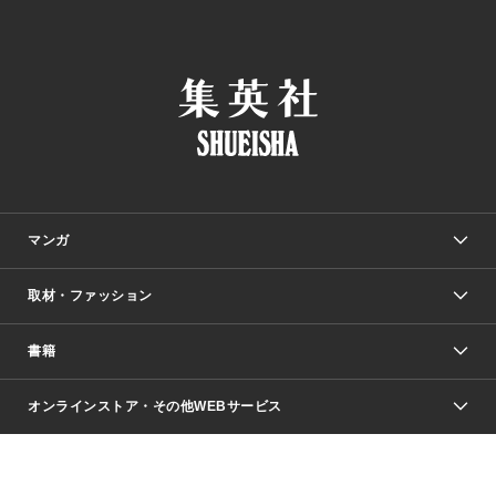
マンガ
取材・ファッション
少年マンガ
週刊少年ジャンプ
書籍
ファッション・美容
青年マンガ
ジャンプSQ.
Seventeen
週刊ヤングジャンプ
オンラインストア・その他WEBサービス
文芸・文庫・総合
芸能・情報・スポーツ
少女マンガ
Vジャンプ
non-no Web
ヤングジャンプ定期購読デジタル
すばる
Myojo
オンラインストア
りぼん
学芸・ノンフィクション・新書
最強ジャンプ
女性マンガ
@BAILA
ヤンジャン＋