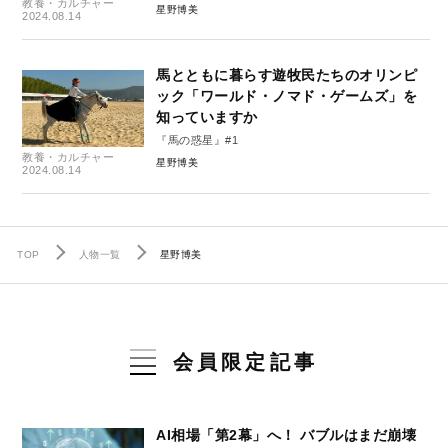
教養・カルチャー
星野博美
2024.08.14
馬とともに暮らす遊牧民たちのオリンピ
ック「ワールド・ノマド・ゲームズ」を
知っていますか
『馬の惑星』#1
教養・カルチャー
星野博美
2024.08.14
TOP
人物一覧
星野博美
会員限定記事
AI相場「第2幕」へ！ バブルはまだ崩壊