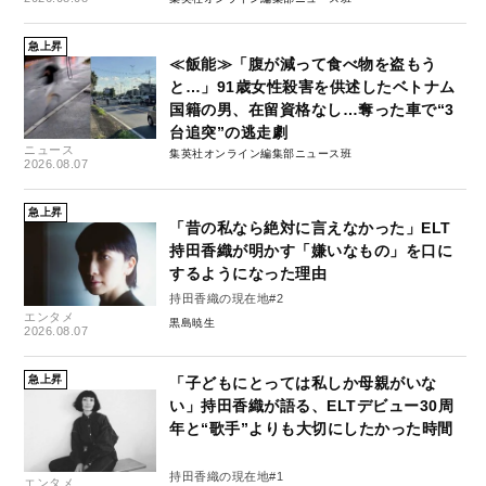
急上昇
≪飯能≫「腹が減って食べ物を盗もう
と…」91歳女性殺害を供述したベトナム
国籍の男、在留資格なし…奪った車で“3
台追突”の逃走劇
ニュース
集英社オンライン編集部ニュース班
2026.08.07
急上昇
「昔の私なら絶対に言えなかった」ELT
持田香織が明かす「嫌いなもの」を口に
するようになった理由
持田香織の現在地#2
エンタメ
黒島暁生
2026.08.07
急上昇
「子どもにとっては私しか母親がいな
い」持田香織が語る、ELTデビュー30周
年と“歌手”よりも大切にしたかった時間
持田香織の現在地#1
エンタメ