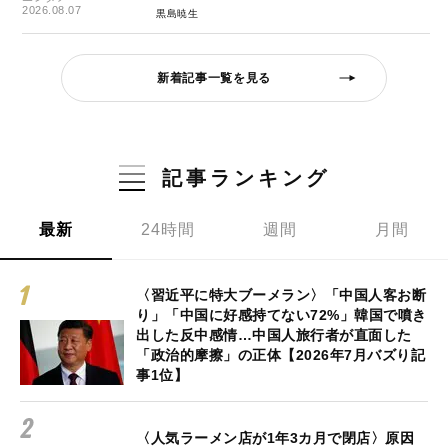
2026.08.07
黒島暁生
新着記事一覧を見る
記事ランキング
最新
24時間
週間
月間
〈習近平に特大ブーメラン〉「中国人客お断
り」「中国に好感持てない72%」韓国で噴き
出した反中感情…中国人旅行者が直面した
「政治的摩擦」の正体【2026年7月バズり記
事1位】
〈人気ラーメン店が1年3カ月で閉店〉原因