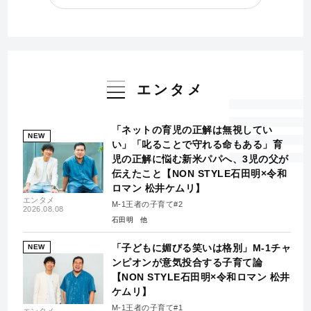
エンタメ
「ネットの育児の正解は無視してい
NEW
い」「叱ることで守れる命もある」育
児の正解に悩む新米パパへ、3児の父が
伝えたこと【NON STYLE石田明×令和
ロマン 松井ケムリ】
エンタメ
M-1王者の子育て#2
2026.08.08
石田明
「子どもに媚びる笑いは格別」M-1チャ
NEW
ンピオンが意気投合する子育て論
【NON STYLE石田明×令和ロマン 松井
ケムリ】
M-1王者の子育て#1
エンタメ