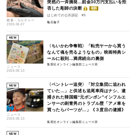
突然の一斉摘発…罰金30万円支払いを拒
否した彫師の決断
有料
はじめての公共訴訟 #5
教養・カルチャー
亀石倫子
2026.06.07
NEW
〈ちいかわ争奪戦〉「転売ヤーから買う
なんて魂を売るようなもの」映画特典シ
ールに殺到…満席続出の裏側
集英社オンライン編集部ニュース班
ニュース
2026.08.10
〈ベントレー追突〉「対立集団に追われ
NEW
ていた…」と供述も追尾車両はナシ、逮
捕された韓国籍“元ボンボン”インフルエ
ンサーの刺青男のトラブル歴「アメ車を
買ったらパーツが…」《３度目の逮捕》
ニュース
2026.08.10
集英社オンライン編集部ニュース班
NEW