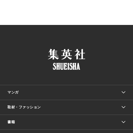
マンガ
取材・ファッション
少年マンガ
週刊少年ジャンプ
書籍
ファッション・美容
青年マンガ
ジャンプSQ.