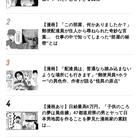
【漫画】「この部屋、何かありましたか？」
郵便配達員が住人から尋ねられた奇妙な言
葉… 仕事の中で知ってしまった“部屋の秘
密”とは
【漫画】「配達員は、普通なら踏み込まない
ような場所にも行きます」“郵便局員×ホラ
ー”の異色作、作者が語る“怪異の原点”
【漫画あり】日給最高6万円。「子供のころ
の夢は風俗嬢」47都道府県の男とヤって日
本男地図を作ることを夢見た漫画家の素顔
は…