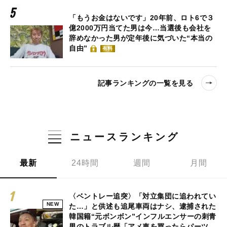
「もうお金はないです」20年前、ロト6で３
億2000万円当てた男は今…当選後も会社を
辞めなかった男が定年後に気づいた“本当の
自由”
有料
記事ランキングの一覧を見る
ニュースランキング
最新
24時間
週間
月間
〈ベントレー追突〉「対立集団に追われてい
NEW
た…」と供述も追尾車両はナシ、逮捕された
韓国籍“元ボンボン”インフルエンサーの刺青
男のトラブル歴「アメ車を買ったらパーツ