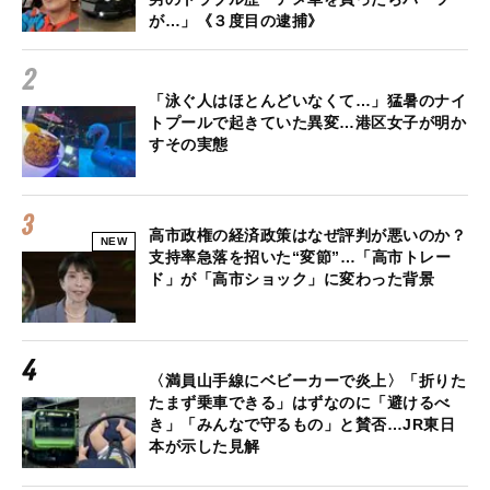
が…」《３度目の逮捕》
「泳ぐ人はほとんどいなくて…」猛暑のナイ
トプールで起きていた異変…港区女子が明か
すその実態
高市政権の経済政策はなぜ評判が悪いのか？
NEW
支持率急落を招いた“変節”…「高市トレー
ド」が「高市ショック」に変わった背景
〈満員山手線にベビーカーで炎上〉「折りた
たまず乗車できる」はずなのに「避けるべ
き」「みんなで守るもの」と賛否…JR東日
本が示した見解