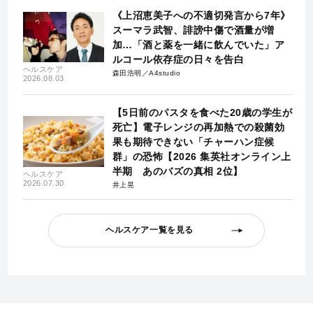
《上沼恵美子への不適切発言から7年》
スーマラ武智、誹謗中傷で酒量が増
加…「酒と薬を一緒に飲んでいた」ア
ルコール依存症の日々を告白
ヘルスケア
森田浩明／A4studio
2026.08.03
【5日前のパスタを食べた20歳の学生が
死亡】電子レンジの再加熱での殺菌効
果も期待できない「チャーハン症候
群」の恐怖【2026 集英社オンライン上
半期 あのバズの真相 2位】
ヘルスケア
2026.07.30
井上晃
ヘルスケア一覧を見る