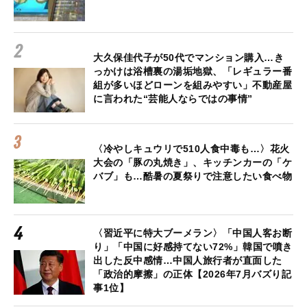
大久保佳代子が50代でマンション購入…き
っかけは浴槽裏の湯垢地獄、「レギュラー番
組が多いほどローンを組みやすい」不動産屋
に言われた“芸能人ならではの事情”
〈冷やしキュウリで510人食中毒も…〉花火
大会の「豚の丸焼き」、キッチンカーの「ケ
バブ」も…酷暑の夏祭りで注意したい食べ物
〈習近平に特大ブーメラン〉「中国人客お断
り」「中国に好感持てない72%」韓国で噴き
出した反中感情…中国人旅行者が直面した
「政治的摩擦」の正体【2026年7月バズり記
事1位】