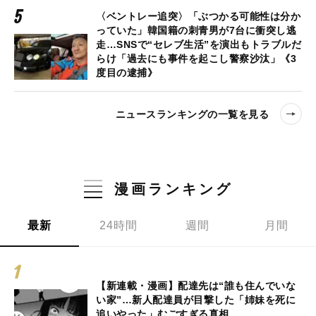
〈ベントレー追突〉「ぶつかる可能性は分か
っていた」韓国籍の刺青男が7台に衝突し逃
走…SNSで“セレブ生活”を演出もトラブルだ
らけ「過去にも事件を起こし警察沙汰」《3
度目の逮捕》
ニュースランキングの一覧を見る
漫画ランキング
最新
24時間
週間
月間
【新連載・漫画】配達先は“誰も住んでいな
い家”…新人配達員が目撃した「姉妹を死に
追いやった」むごすぎる真相