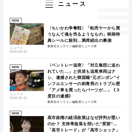
ニュース
NEW
〈ちいかわ争奪戦〉「転売ヤーから買
うなんて魂を売るようなもの」映画特
典シールに殺到…満席続出の裏側
集英社オンライン編集部ニュース班
ニュース
2026.08.10
〈ベントレー追突〉「対立集団に追わ
NEW
れていた…」と供述も追尾車両はナ
シ、逮捕された韓国籍“元ボンボン”イ
ンフルエンサーの刺青男のトラブル歴
「アメ車を買ったらパーツが…」《３
ニュース
度目の逮捕》
2026.08.10
集英社オンライン編集部ニュース班
NEW
高市政権の経済政策はなぜ評判が悪い
のか？ 支持率急落を招いた“変節”…
「高市トレード」が「高市ショック」