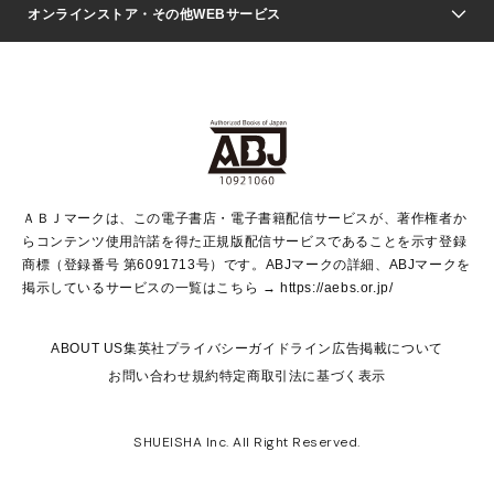
Seventeen
週刊ヤングジャンプ
オンラインストア・その他WEBサービス
文芸・文庫・総合
芸能・情報・スポーツ
少女マンガ
Vジャンプ
non-no Web
ヤングジャンプ定期購読デジタル
すばる
Myojo
オンラインストア
りぼん
学芸・ノンフィクション・新書
最強ジャンプ
女性マンガ
@BAILA
ヤンジャン＋
小説すばる
週プレNEWS
マーガレット
集英社OTOコンテンツ
集英社 学芸編集部
少年ジャンプ＋
その他WEBサービス
クッキー
ライトノベル・ノベライズ
MAQUIA ONLINE
となりのヤングジャンプ
集英社 文芸ステーション
週プレ グラジャパ！
別冊マーガレット
SHUEISHA MANGA-ART HERITAGE
集英社 ビジネス書
ゼブラック
ココハナ
SHUEISHA ADNAVI
SPUR.JP
集英社Webマガジン Cobalt
グランドジャンプ
web 集英社文庫
キッズ
web Sportiva
マンガMee
ジャンプキャラクターズストア
集英社新書
ジャンプルーキー！
月刊オフィスユー
ＡＢＪマークは、この電子書店・電子書籍配信サービスが、著作権者か
EDITOR'S LAB
LEE
集英社オレンジ文庫
ウルトラジャンプ
青春と読書
パラスポ＋！
らコンテンツ使用許諾を得た正規版配信サービスであることを示す登録
集英社みらい文庫
リマコミ＋
HAPPY PLUS STORE
集英社新書プラス
ジャンプTOON
商標（登録番号 第6091713号）です。ABJマークの詳細、ABJマークを
Marisol
シフォン文庫
アジア人物史
S-KIDS.LAND
マンガMeets
掲示しているサービスの一覧はこちら →
https://aebs.or.jp/
shueisha vox
よみタイ
S-MANGA
Web éclat
ダッシュエックス文庫
LEEマルシェ
kotoba
集英社ジャンプリミックス
ABOUT US
集英社プライバシーガイドライン
広告掲載について
T JAPAN:The New York Times Style Magazine
JUMP j BOOKS
お問い合わせ
規約
特定商取引法に基づく表示
SHOP Marisol
e!集英社
集英社コミック文庫
集英社女性誌ポータル
éclat premium
imidas
MEN'S NON-NO WEB
SHUEISHA Inc. All Right Reserved.
mirabella
UOMO