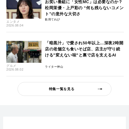
お笑い番組に「女性MC」は必要なのか？
松岡茉優・上戸彩の “何も残らないコメン
ト”の意外な大切さ
飲用てれび
エンタメ
2026.08.04
「暗黒汁」で愛され50年以上…深夜2時開
店の老舗立ち食いそば店、店主が守り続
ける"変えない味"と裏で店を支えるAI
グルメ
ライター神山
2026.08.02
特集一覧を見る