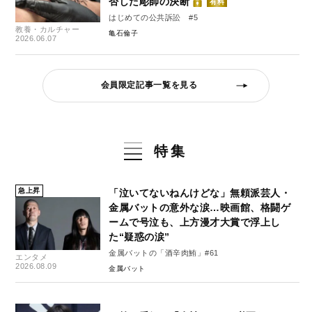
否した彫師の決断
有料
はじめての公共訴訟 #5
教養・カルチャー
亀石倫子
2026.06.07
会員限定記事一覧を見る
特集
急上昇
「泣いてないねんけどな」無頼派芸人・
金属バットの意外な涙…映画館、格闘ゲ
ームで号泣も、上方漫才大賞で浮上し
た“疑惑の涙”
金属バットの「酒辛肉鮪」#61
エンタメ
2026.08.09
金属バット