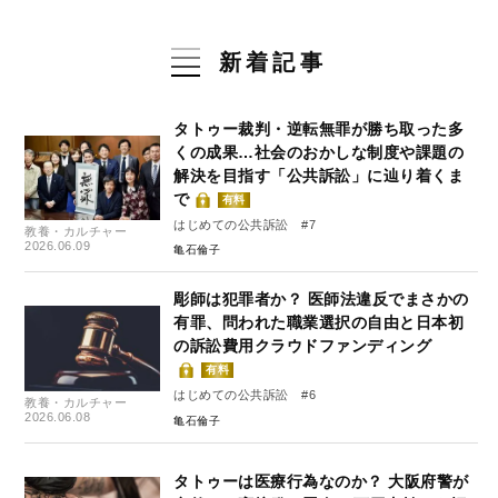
新着記事
タトゥー裁判・逆転無罪が勝ち取った多
くの成果…社会のおかしな制度や課題の
解決を目指す「公共訴訟」に辿り着くま
で
有料
はじめての公共訴訟 #7
教養・カルチャー
2026.06.09
亀石倫子
彫師は犯罪者か？ 医師法違反でまさかの
有罪、問われた職業選択の自由と日本初
の訴訟費用クラウドファンディング
有料
はじめての公共訴訟 #6
教養・カルチャー
2026.06.08
亀石倫子
タトゥーは医療行為なのか？ 大阪府警が