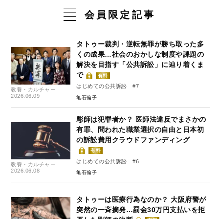
会員限定記事
タトゥー裁判・逆転無罪が勝ち取った多
くの成果…社会のおかしな制度や課題の
解決を目指す「公共訴訟」に辿り着くま
で
有料
はじめての公共訴訟 #7
教養・カルチャー
2026.06.09
亀石倫子
彫師は犯罪者か？ 医師法違反でまさかの
有罪、問われた職業選択の自由と日本初
の訴訟費用クラウドファンディング
有料
はじめての公共訴訟 #6
教養・カルチャー
2026.06.08
亀石倫子
タトゥーは医療行為なのか？ 大阪府警が
突然の一斉摘発…罰金30万円支払いを拒