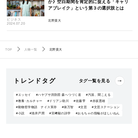
か》空白期間を肯定的に捉える「キャリ
アブレイク」という第３の選択肢とは
ビジネス
北野貴大
2024.07.20
TOP
人物一覧
北野貴大
トレンドタグ
タグ一覧を見る
#エッセイ
#ハヤブサ消防団 森へつづく道
#汽笛、聞こえる
#教養･カルチャー
#ドリアン助川
#佐藤雫
#赤坂憲雄
#動物哲学物語 ナイス実存
#俵万智
#文芸
#文芸ステーション
#小説
#池井戸潤
#宮﨑駿の詩学
#おもちゃの指輪がほしいねん