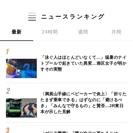
ニュースランキング
最新
24時間
週間
月間
「泳ぐ人はほとんどいなくて…」猛暑のナイ
トプールで起きていた異変…港区女子が明か
すその実態
〈満員山手線にベビーカーで炎上〉「折りた
たまず乗車できる」はずなのに「避けるべ
き」「みんなで守るもの」と賛否…JR東日
本が示した見解