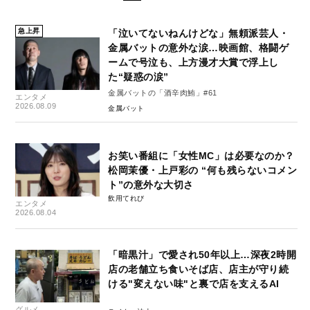
急上昇
「泣いてないねんけどな」無頼派芸人・
金属バットの意外な涙…映画館、格闘ゲ
ームで号泣も、上方漫才大賞で浮上し
た“疑惑の涙”
金属バットの「酒辛肉鮪」#61
エンタメ
2026.08.09
金属バット
お笑い番組に「女性MC」は必要なのか？
松岡茉優・上戸彩の “何も残らないコメン
ト”の意外な大切さ
飲用てれび
エンタメ
2026.08.04
「暗黒汁」で愛され50年以上…深夜2時開
店の老舗立ち食いそば店、店主が守り続
ける"変えない味"と裏で店を支えるAI
グルメ