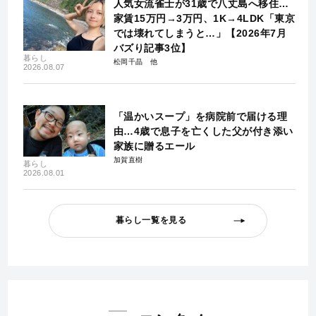
人気女流雀士が31歳で八丈島へ移住…
家賃15万円→3万円、1K→4LDK「東京
では壊れてしまうと…」【2026年7月
バズり記事3位】
暮らし
松岡千晶
2026.08.07
「温かいスープ」を病院前で届ける理
由…4歳で息子を亡くした父が付き添い
家族に贈るエール
加賀直樹
暮らし
2026.08.01
暮らし一覧を見る