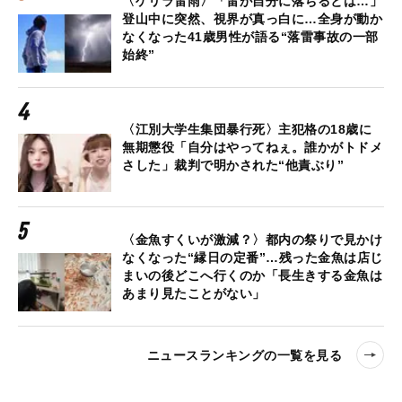
〈ゲリラ雷雨〉「雷が自分に落ちるとは…」
登山中に突然、視界が真っ白に…全身が動か
なくなった41歳男性が語る“落雷事故の一部
始終”
〈江別大学生集団暴行死〉主犯格の18歳に
無期懲役「自分はやってねぇ。誰かがトドメ
さした」裁判で明かされた“他責ぶり”
〈金魚すくいが激減？〉都内の祭りで見かけ
なくなった“縁日の定番”…残った金魚は店じ
まいの後どこへ行くのか「長生きする金魚は
あまり見たことがない」
ニュースランキングの一覧を見る