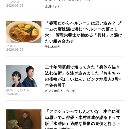
エンタメ
2026.08.09
金属バット
「春雨だからヘルシー」は思い込み？ ブ
ームの麻辣湯に潜む“ヘルシーの落とし
穴” 管理栄養士が勧める「具材」と避け
たい組み合わせ
グルメ
千駄木雄大
2026.08.09
二十年間演劇で培ってきた「身体を描き
込む技術」を注ぎ込みました『おもちゃ
の指輪がほしいねん』ピンク地底人3号×
本谷有希子
教養・カルチャー
ピンク地底人３号
2026.08.09
「アクションってしんどいな」本当に死
ぬ思いで…俳優・木村達成が語るドラマ
版『水滸伝』過酷な撮影の裏側と打ち上