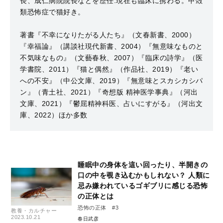
長、成仁病院院長などを歴任.現在も臨床に携わる。甲殻
類恐怖症で猫好き。
著書『不幸になりたがる人たち』（文春新書、2000）
『幸福論』（講談社現代新書、2004）『無意味なものと
不気味なもの』（文藝春秋、2007）『臨床の詩学』（医
学書院、2011）『猫と偶然』（作品社、2019）『老い
への不安』（中公文庫、2019）『無意味とスカシカシパ
ン』（青土社、2021）『奇想版 精神医学事典』（河出
文庫、2021）『鬱屈精神科医、占いにすがる』（河出文
庫、2022）ほか多数
睡眠中の身体を這い回ったり、半開きの
口の中を覗き込むかもしれない？ 人類に
忌み嫌われているゴギブリに感じる恐怖
の正体とは
恐怖の正体 #3
教養・カルチャー
2023.10.21
春日武彦