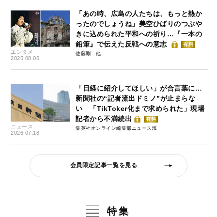
「あの時、広島の人たちは、もっと熱か
ったのでしょうね」美空ひばりのつぶや
きに込められた平和への祈り…『一本の
鉛筆』で伝えた反戦への意志
有料
エンタメ
佐藤剛
2025.08.06
「日経に紹介してほしい」が合言葉に…
新聞社の“記者流出ドミノ”が止まらな
い 「TikToker化まで求められた」現場
記者から不満続出
有料
ニュース
集英社オンライン編集部ニュース班
2026.07.18
会員限定記事一覧を見る
特集