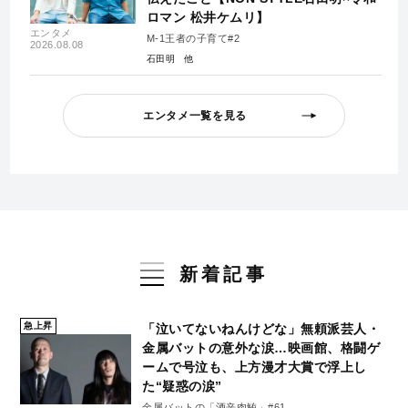
ロマン 松井ケムリ】
エンタメ
M-1王者の子育て#2
2026.08.08
石田明
エンタメ一覧を見る
新着記事
急上昇
「泣いてないねんけどな」無頼派芸人・
金属バットの意外な涙…映画館、格闘ゲ
ームで号泣も、上方漫才大賞で浮上し
た“疑惑の涙”
金属バットの「酒辛肉鮪」#61