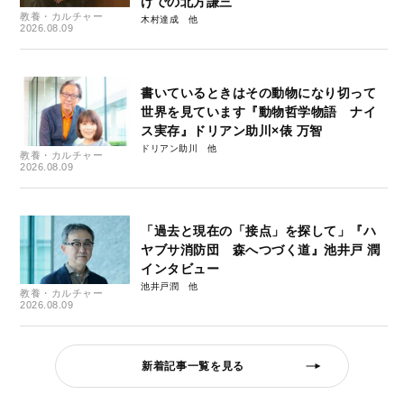
げでの北方謙三
教養・カルチャー
木村達成
2026.08.09
書いているときはその動物になり切って
世界を見ています『動物哲学物語 ナイ
ス実存』ドリアン助川×俵 万智
ドリアン助川
教養・カルチャー
2026.08.09
「過去と現在の「接点」を探して」『ハ
ヤブサ消防団 森へつづく道』池井戸 潤
インタビュー
池井戸潤
教養・カルチャー
2026.08.09
新着記事一覧を見る