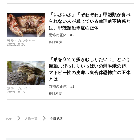
「いざいざ」「ぞわぞわ」甲殻類が食べ
られない人が感じている生理的不快感と
は。甲殻類恐怖症の正体
恐怖の正体 #2
教養・カルチャー
春日武彦
2023.10.20
「爪を立てて掻きむしりたい！」という
衝動…びっしりいっぱいの蛙や蛾の卵、
アトピー性の皮膚…集合体恐怖症の正体
とは
恐怖の正体 #1
教養・カルチャー
2023.10.19
春日武彦
TOP
人物一覧
春日武彦