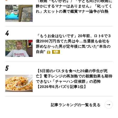
〈映画『ちいかわ』〉「子ども向けの映画に
静かにするマナーはありません」「叱ってく
れ」大ヒットの裏で鑑賞マナー論争が白熱
「もうお金はないです」20年前、ロト6で３
億2000万円当てた男は今…当選後も会社を
辞めなかった男が定年後に気づいた“本当の
自由”
有料
【5日前のパスタを食べた20歳の学生が死
亡】電子レンジの再加熱での殺菌効果も期待
できない「チャーハン症候群」の恐怖
【2026年6月バズり記事1位】
記事ランキングの一覧を見る