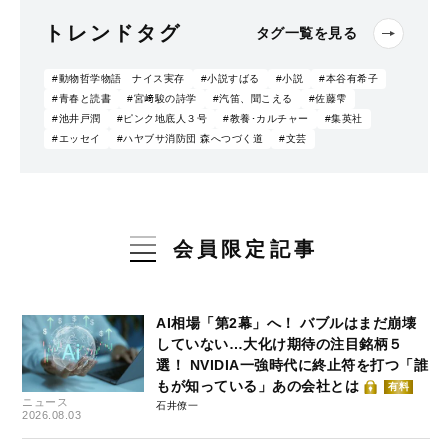
トレンドタグ
タグ一覧を見る
#動物哲学物語 ナイス実存
#小説すばる
#小説
#本谷有希子
#青春と読書
#宮﨑駿の詩学
#汽笛、聞こえる
#佐藤雫
#池井戸潤
#ピンク地底人３号
#教養･カルチャー
#集英社
#エッセイ
#ハヤブサ消防団 森へつづく道
#文芸
会員限定記事
AI相場「第2幕」へ！ バブルはまだ崩壊
していない…大化け期待の注目銘柄５
選！ NVIDIA一強時代に終止符を打つ「誰
もが知っている」あの会社とは
有料
ニュース
石井僚一
2026.08.03