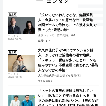
エンタメ
「泣いてないねんけどな」無頼派芸
急上昇
人・金属バットの意外な涙…映画館、
格闘ゲームで号泣も、上方漫才大賞で
浮上した“疑惑の涙”
金属バットの「酒辛肉鮪」#61
エンタメ
2026.08.09
金属バット
大久保佳代子が50代でマンション購
急上昇
入…きっかけは浴槽裏の湯垢地獄、
「レギュラー番組が多いほどローンを
組みやすい」不動産屋に言われた“芸能
人ならではの事情”
エンタメ
大久保佳代子のほどほどな毎日#22
2026.08.08
大久保佳代子
「ネットの育児の正解は無視してい
い」「叱ることで守れる命もある」育
児の正解に悩む新米パパへ、3児の父が
伝えたこと【NON STYLE石田明×令和