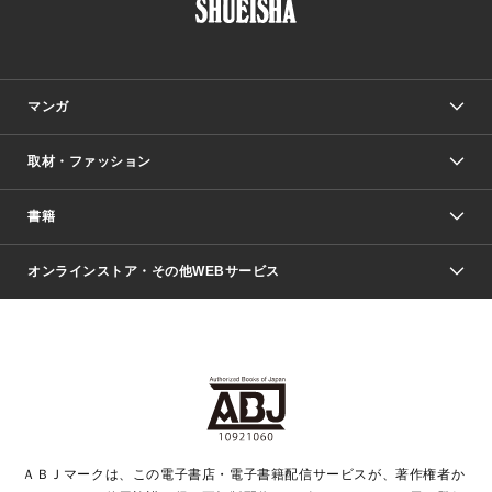
マンガ
取材・ファッション
少年マンガ
週刊少年ジャンプ
書籍
ファッション・美容
青年マンガ
ジャンプSQ.
Seventeen
週刊ヤングジャンプ
オンラインストア・その他WEBサービス
文芸・文庫・総合
芸能・情報・スポーツ
少女マンガ
Vジャンプ
non-no Web
ヤングジャンプ定期購読デジタル
すばる
Myojo
オンラインストア
りぼん
学芸・ノンフィクション・新書
最強ジャンプ
女性マンガ
@BAILA
ヤンジャン＋
小説すばる
週プレNEWS
マーガレット
集英社OTOコンテンツ
集英社 学芸編集部
少年ジャンプ＋
その他WEBサービス
クッキー
ライトノベル・ノベライズ
MAQUIA ONLINE
となりのヤングジャンプ
集英社 文芸ステーション
週プレ グラジャパ！
別冊マーガレット
SHUEISHA MANGA-ART HERITAGE
集英社 ビジネス書
ゼブラック
ココハナ
SHUEISHA ADNAVI
SPUR.JP
集英社Webマガジン Cobalt
グランドジャンプ
web 集英社文庫
キッズ
web Sportiva
マンガMee
ジャンプキャラクターズストア
集英社新書
ジャンプルーキー！
月刊オフィスユー
ＡＢＪマークは、この電子書店・電子書籍配信サービスが、著作権者か
EDITOR'S LAB
LEE
集英社オレンジ文庫
ウルトラジャンプ