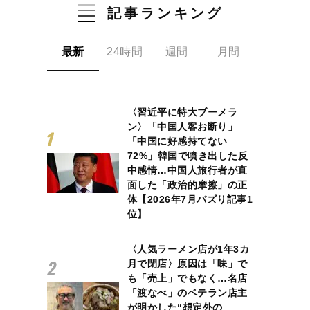
記事ランキング
最新
24時間
週間
月間
〈習近平に特大ブーメラ
ン〉「中国人客お断り」
「中国に好感持てない
72%」韓国で噴き出した反
中感情…中国人旅行者が直
面した「政治的摩擦」の正
体【2026年7月バズり記事1
位】
〈人気ラーメン店が1年3カ
月で閉店〉原因は「味」で
も「売上」でもなく…名店
「渡なべ」のベテラン店主
が明かした“想定外の