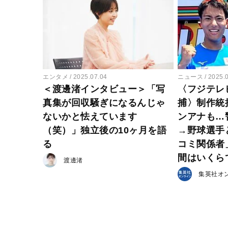
エンタメ
2025.07.04
ニュース
2025.
＜渡邊渚インタビュー＞「写
〈フジテレ
真集が回収騒ぎになるんじゃ
捕〉制作統
ないかと怯えています
ンアナも…
（笑）」独立後の10ヶ月を語
→野球選手
る
コミ関係者
間はいくら
渡邊渚
集英社オ