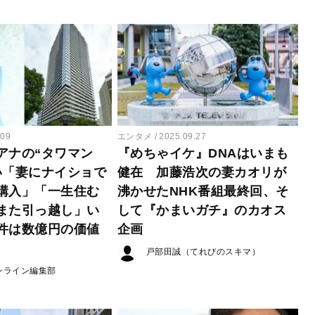
.09
エンタメ
2025.09.27
アナの“タワマン
『めちゃイケ』DNAはいまも
い「妻にナイショで
健在 加藤浩次の妻カオリが
購入」「一生住む
沸かせたNHK番組最終回、そ
また引っ越し」い
して『かまいガチ』のカオス
件は数億円の価値
企画
戸部田誠（てれびのスキマ）
ンライン編集部