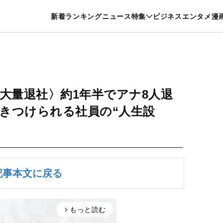
特集一覧を見る
漫画一覧を見る
新着
ランキング
ニュース
特集
ビジネス
エンタメ
漫
養・カルチャー
暮らし
スポーツ
ヘルスケア
美容
グルメ
大量退社〉約1年半でアナ8人退
きつけられる社員の“人生設
記事本文に戻る
もっと読む
arrow_forward_ios