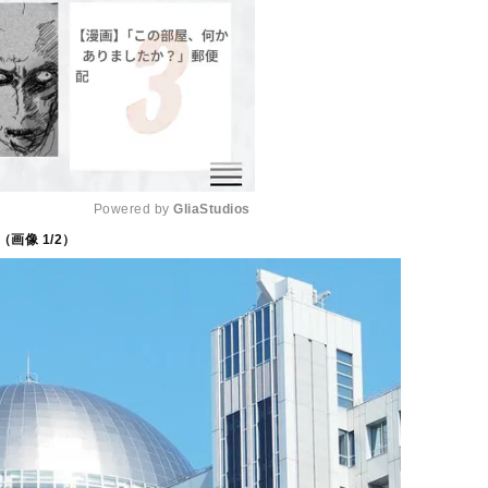
Powered by 
GliaStudios
（画像
1
/2）
M
u
t
e