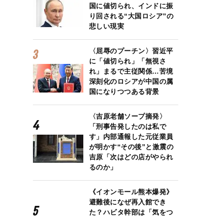
国に値切られ、インドに振
り回される“大国ロシア”の
悲しい現実
〈屈辱のプーチン〉習近平
に「値切られ」「無視さ
れ」まるで主従関係…苦境
深刻化のロシアが中国の属
国になりつつある背景
〈吉原老舗ソープ摘発〉
「刑事告発したのは私で
す」内部通報した元従業員
が明かす“その後”と激震の
吉原「次はどの店がやられ
るのか」
《イオンモール熊本爆発》
避難後になぜ再入館でき
た？ハビタ幹部は「気をつ