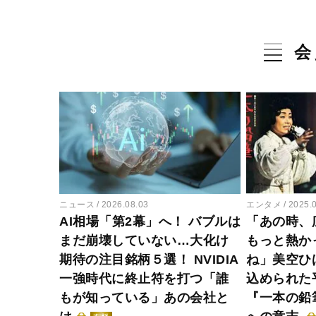
会
ニュース
2026.08.03
エンタメ
2025.
AI相場「第2幕」へ！ バブルは
「あの時、
まだ崩壊していない…大化け
もっと熱か
期待の注目銘柄５選！ NVIDIA
ね」美空ひ
一強時代に終止符を打つ「誰
込められた
もが知っている」あの会社と
『一本の鉛