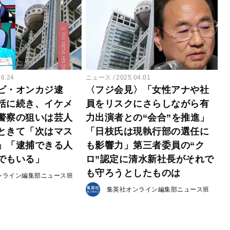
06.24
ニュース
2025.04.01
ビ・オンカジ逮
〈フジ会見〉「女性アナや社
括に続き、イケメ
員をリスクにさらしながら有
警察の狙いは芸人
力出演者との“会合”を推進」
ときて「次はマス
「日枝氏は現執行部の選任に
」「逮捕できる人
も影響力」第三者委員の“ク
でもいる」
ロ”認定に清水新社長がそれで
も守ろうとしたものは
ンライン編集部ニュース班
集英社オンライン編集部ニュース班