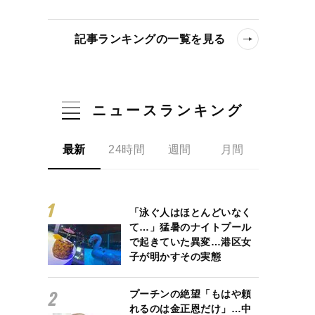
り）
記事ランキングの一覧を見る
ニュースランキング
最新
24時間
週間
月間
社員の“人生設計”と“局の危機”
「泳ぐ人はほとんどいなく
て…」猛暑のナイトプール
で起きていた異変…港区女
子が明かすその実態
プーチンの絶望「もはや頼
れるのは金正恩だけ」…中