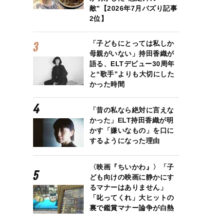
敵”【2026年7月バズり記事
2位】
「子どもにとっては私しか
母親がいない」持田香織が
語る、ELTデビュー30周年
と“歌手”よりも大切にした
かった時間
「昔の私なら絶対に言えな
かった」ELT持田香織が明
かす「嫌いなもの」を口に
するようになった理由
〈映画『ちいかわ』〉「子
ども向けの映画に静かにす
るマナーはありません」
「叱ってくれ」大ヒットの
やスタッフ、どんな時も寄り添ってくれた同僚など、多くの方々に支えていただ
裏で鑑賞マナー論争が白熱
ビでの全ての出会いや経験は、私の一生の宝物です」と綴った椿原慶子アナウン