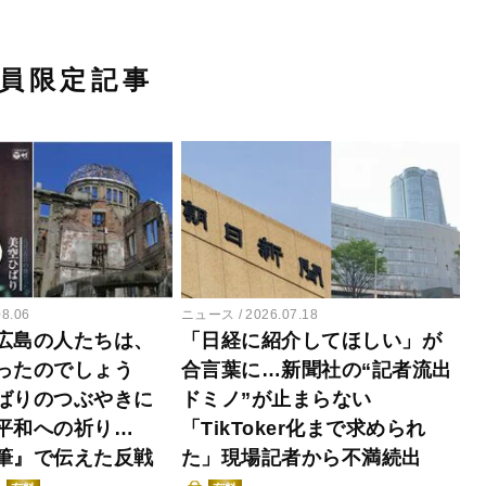
員限定記事
08.06
ニュース
2026.07.18
広島の人たちは、
「日経に紹介してほしい」が
ったのでしょう
合言葉に…新聞社の“記者流出
ばりのつぶやきに
ドミノ”が止まらない
平和への祈り…
「TikToker化まで求められ
筆』で伝えた反戦
た」現場記者から不満続出