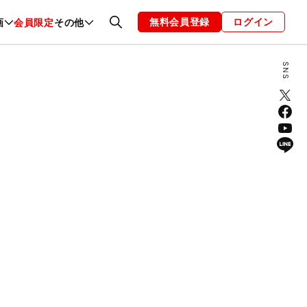
無料会員登録
ログイン
画
会員限定
その他
ファッション
恋愛・結婚
編集部
お知らせ