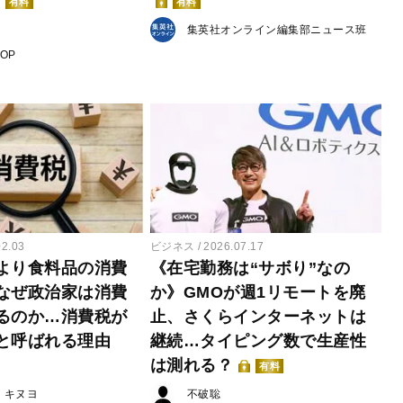
有料
有料
集英社オンライン編集部ニュース班
POP
02.03
ビジネス
2026.07.17
より食料品の消費
《在宅勤務は“サボり”なの
なぜ政治家は消費
か》GMOが週1リモートを廃
るのか…消費税が
止、さくらインターネットは
と呼ばれる理由
継続…タイピング数で生産性
は測れる？
有料
・キヌヨ
不破聡