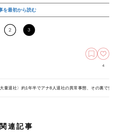
Instagramよ
事を最初から読む
2
3
4
大量退社〉約1年半でアナ8人退社の異常事態、その裏で突きつけられる
関連記事