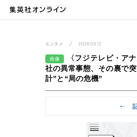
教
2026.03.12
エンタメ
〈フジテレビ・アナ
画像
社の異常事態、その裏で突
計”と“局の危機”