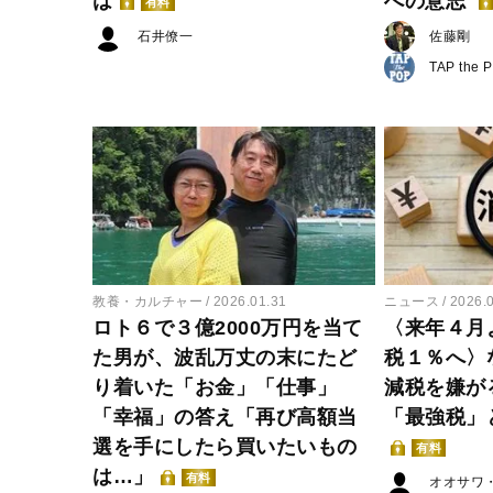
は
への意志
有料
石井僚一
佐藤剛
TAP the 
教養・カルチャー
2026.01.31
ニュース
2026.
ロト６で３億2000万円を当て
〈来年４月
た男が、波乱万丈の末にたど
税１％へ〉
り着いた「お金」「仕事」
減税を嫌が
「幸福」の答え「再び高額当
「最強税」
選を手にしたら買いたいもの
有料
は…」
有料
オオサワ