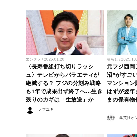
エンタメ
2026.01.20
暮らし
2025.10
〈長寿番組打ち切りラッシ
元フジ西岡
ュ〉テレビからバラエティが
沼”がすご
絶滅する？ フジの分刻み戦略
マンション
も1年で成果出ず終了へ…生き
はずが翌年
残りのカギは「生放送」か
まの保有物
ノブユキ
集英社オ