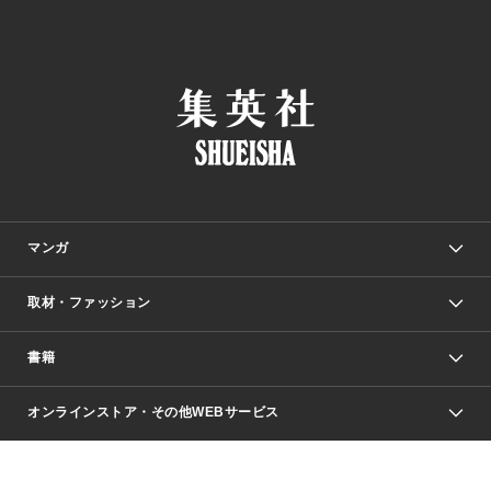
マンガ
取材・ファッション
少年マンガ
週刊少年ジャンプ
書籍
ファッション・美容
青年マンガ
ジャンプSQ.
Seventeen
週刊ヤングジャンプ
オンラインストア・その他WEBサービス
文芸・文庫・総合
芸能・情報・スポーツ
少女マンガ
Vジャンプ
non-no Web
ヤングジャンプ定期購読デジタル
すばる
Myojo
オンラインストア
りぼん
学芸・ノンフィクション・新書
最強ジャンプ
女性マンガ