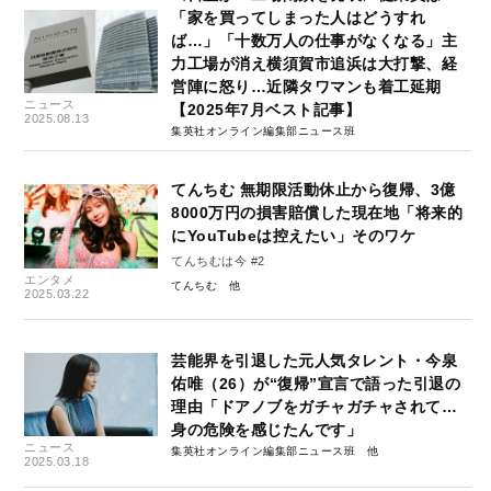
「家を買ってしまった人はどうすれ
ば…」「十数万人の仕事がなくなる」主
力工場が消え横須賀市追浜は大打撃、経
営陣に怒り…近隣タワマンも着工延期
ニュース
【2025年7月ベスト記事】
2025.08.13
集英社オンライン編集部ニュース班
てんちむ 無期限活動休止から復帰、3億
8000万円の損害賠償した現在地「将来的
にYouTubeは控えたい」そのワケ
てんちむは今 #2
エンタメ
てんちむ
2025.03.22
芸能界を引退した元人気タレント・今泉
佑唯（26）が“復帰”宣言で語った引退の
理由「ドアノブをガチャガチャされて…
身の危険を感じたんです」
ニュース
集英社オンライン編集部ニュース班
2025.03.18