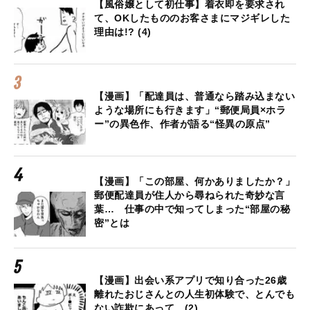
【風俗嬢として初仕事】着衣即を要求され
て、OKしたもののお客さまにマジギレした
理由は!? (4)
【漫画】「配達員は、普通なら踏み込まない
ような場所にも行きます」“郵便局員×ホラ
ー”の異色作、作者が語る“怪異の原点”
【漫画】「この部屋、何かありましたか？」
郵便配達員が住人から尋ねられた奇妙な言
葉… 仕事の中で知ってしまった“部屋の秘
密”とは
【漫画】出会い系アプリで知り合った26歳
離れたおじさんとの人生初体験で、とんでも
ない詐欺にあって…(2)