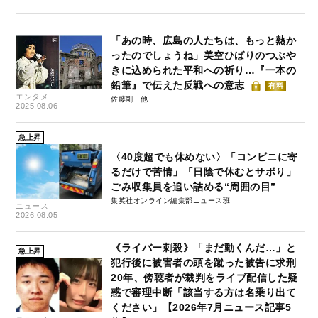
「あの時、広島の人たちは、もっと熱か
ったのでしょうね」美空ひばりのつぶや
きに込められた平和への祈り…『一本の
鉛筆』で伝えた反戦への意志
有料
エンタメ
佐藤剛
2025.08.06
急上昇
〈40度超でも休めない〉「コンビニに寄
るだけで苦情」「日陰で休むとサボり」
ごみ収集員を追い詰める“周囲の目”
集英社オンライン編集部ニュース班
ニュース
2026.08.05
《ライバー刺殺》「まだ動くんだ…」と
急上昇
犯行後に被害者の頭を蹴った被告に求刑
20年、傍聴者が裁判をライブ配信した疑
惑で審理中断「該当する方は名乗り出て
ください」【2026年7月ニュース記事5