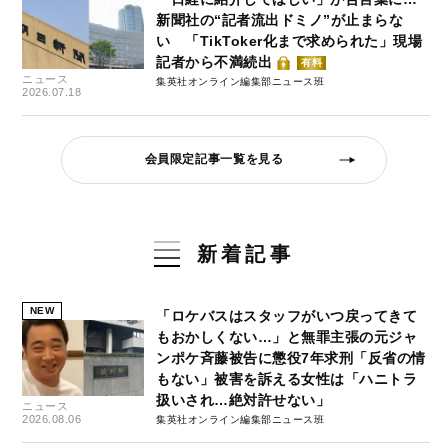
新聞社の“記者流出ドミノ”が止まらな
い 「TikToker化まで求められた」現場
記者から不満続出
有料
ニュース
集英社オンライン編集部ニュース班
2026.07.18
会員限定記事一覧を見る
新着記事
NEW
「ロケバスはスタッフがいつ戻ってきて
もおかしくない…」と無罪主張の元ジャ
ンポケ斉藤被告に懲役7年求刑「反省の情
もない」被害を訴える女性は「ハニトラ
扱いされ…絶対許せない」
ニュース
2026.08.06
集英社オンライン編集部ニュース班