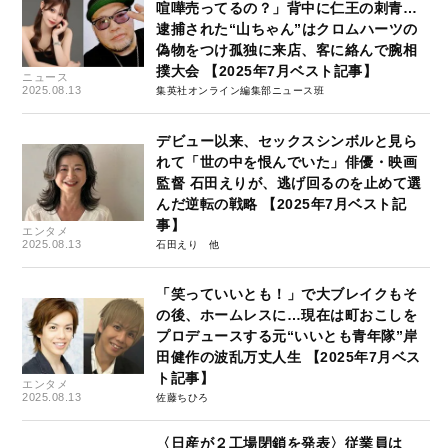
喧嘩売ってるの？」背中に仁王の刺青…
逮捕された“山ちゃん”はクロムハーツの
偽物をつけ孤独に来店、客に絡んで腕相
撲大会 【2025年7月ベスト記事】
ニュース
2025.08.13
集英社オンライン編集部ニュース班
デビュー以来、セックスシンボルと見ら
れて「世の中を恨んでいた」俳優・映画
監督 石田えりが、逃げ回るのを止めて選
んだ逆転の戦略 【2025年7月ベスト記
事】
エンタメ
2025.08.13
石田えり
「笑っていいとも！」で大ブレイクもそ
の後、ホームレスに…現在は町おこしを
プロデュースする元“いいとも青年隊”岸
田健作の波乱万丈人生 【2025年7月ベス
ト記事】
エンタメ
2025.08.13
佐藤ちひろ
〈日産が２工場閉鎖を発表〉従業員は