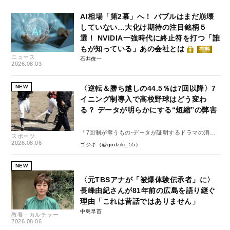
AI相場「第2幕」へ！ バブルはまだ崩壊
していない…大化け期待の注目銘柄５
選！ NVIDIA一強時代に終止符を打つ「誰
もが知っている」あの会社とは
有料
ニュース
石井僚一
2026.08.03
NEW
〈逆転＆勝ち越しの44.5％は7回以降〉7
イニング制導入で高校野球はどう変わ
る？ データが明らかにする“短縮”の弊害
「7回制が奪うもの-データが証明するドラマの消
スポーツ
失-」
2026.08.06
ゴジキ（@godziki_55）
NEW
〈元TBSアナが「被爆体験伝承者」に〉
長峰由紀さんが81年前の広島を語り継ぐ
理由「これは昔話ではありません」
中島早苗
教養・カルチャー
2026.08.06