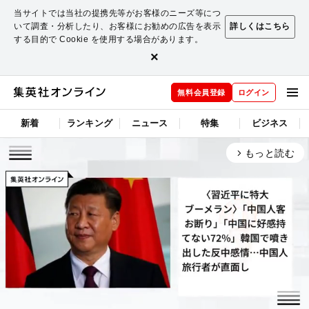
当サイトでは当社の提携先等がお客様のニーズ等につ
いて調査・分析したり、お客様にお勧めの広告を表示
詳しくはこちら
する目的で Cookie を使用する場合があります。
×
無料会員登録
ログイン
新着
ランキング
ニュース
特集
ビジネス
もっと読む
arrow_forward_ios