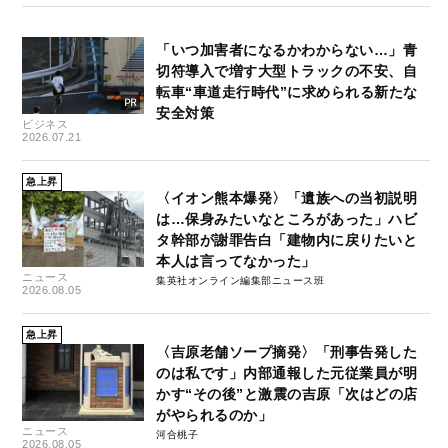
「いつ加害者になるかわからない…」青
切符導入で増す大型トラックの不安、自
転車“車道走行時代”に求められる新たな
安全対策
ビジネス
2026.07.21
急上昇
〈イオン熊本爆発〉「遺族への当初説明
は…保身みたいなところがあった」ハビ
タ幹部が謝罪告白「建物内に戻りたいと
本人は言ってなかった」
ニュース
集英社オンライン編集部ニュース班
2026.08.05
急上昇
〈吉原老舗ソープ摘発〉「刑事告発した
のは私です」内部通報した元従業員が明
かす“その後”と激震の吉原「次はどの店
がやられるのか」
ニュース
河合桃子
2026.08.05