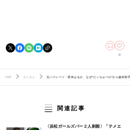
0
TOP
エンタメ
元パイレーツ・西本はるか、なぜ“だっちゅーの”から歯科助
関連記事
〈浜松ガールズバー２人刺殺〉「テメエ