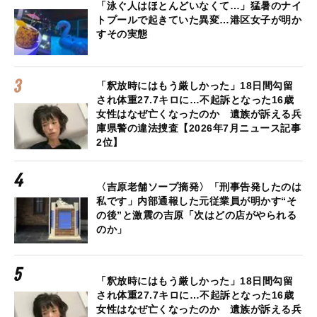
「泳ぐ人はほとんどいなくて…」猛暑のナイ
トプールで起きていた異変…港区女子が明か
すその実態
「釈放時にはもう厳しかった」18日間勾留
され体重27.7キロに…不起訴となった16歳
女性はなぜ亡くなったのか 遺族が訴える兵
庫県警の違法捜査【2026年7月ニュース記事
2位】
〈吉原老舗ソープ摘発〉「刑事告発したのは
私です」内部通報した元従業員が明かす“そ
の後”と激震の吉原「次はどの店がやられる
のか」
「釈放時にはもう厳しかった」18日間勾留
され体重27.7キロに…不起訴となった16歳
女性はなぜ亡くなったのか 遺族が訴える兵