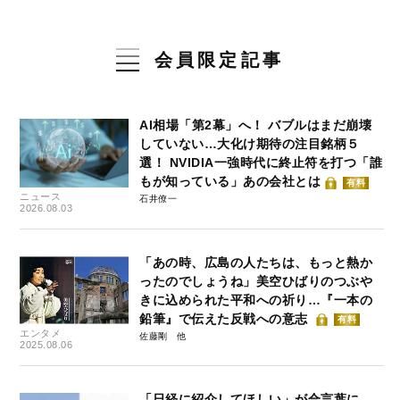
会員限定記事
AI相場「第2幕」へ！ バブルはまだ崩壊
していない…大化け期待の注目銘柄５
選！ NVIDIA一強時代に終止符を打つ「誰
もが知っている」あの会社とは
有料
ニュース
石井僚一
2026.08.03
「あの時、広島の人たちは、もっと熱か
ったのでしょうね」美空ひばりのつぶや
きに込められた平和への祈り…『一本の
鉛筆』で伝えた反戦への意志
有料
エンタメ
佐藤剛
2025.08.06
「日経に紹介してほしい」が合言葉に…