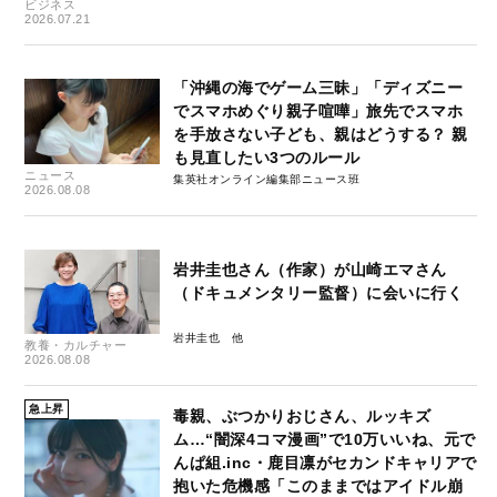
ビジネス
2026.07.21
「沖縄の海でゲーム三昧」「ディズニー
でスマホめぐり親子喧嘩」旅先でスマホ
を手放さない子ども、親はどうする？ 親
も見直したい3つのルール
ニュース
集英社オンライン編集部ニュース班
2026.08.08
岩井圭也さん（作家）が山崎エマさん
（ドキュメンタリー監督）に会いに行く
岩井圭也
教養・カルチャー
2026.08.08
急上昇
毒親、ぶつかりおじさん、ルッキズ
ム…“闇深4コマ漫画”で10万いいね、元で
んぱ組.inc・鹿目凛がセカンドキャリアで
抱いた危機感「このままではアイドル崩