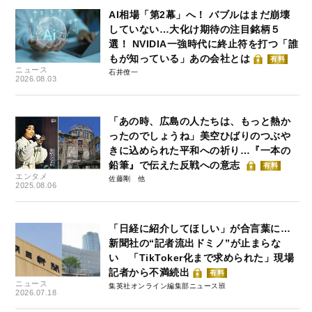
AI相場「第2幕」へ！ バブルはまだ崩壊
していない…大化け期待の注目銘柄５
選！ NVIDIA一強時代に終止符を打つ「誰
もが知っている」あの会社とは
有料
ニュース
石井僚一
2026.08.03
「あの時、広島の人たちは、もっと熱か
ったのでしょうね」美空ひばりのつぶや
きに込められた平和への祈り…『一本の
鉛筆』で伝えた反戦への意志
有料
エンタメ
佐藤剛
2025.08.06
「日経に紹介してほしい」が合言葉に…
新聞社の“記者流出ドミノ”が止まらな
い 「TikToker化まで求められた」現場
記者から不満続出
有料
ニュース
集英社オンライン編集部ニュース班
2026.07.18