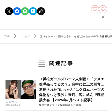
0
TOP
エンタメ
元パイレーツ・西本はるか、なぜ“だっちゅーの”から歯科助
関連記事
〈浜松ガールズバー２人刺殺〉「テメエ
喧嘩売ってるの？」背中に仁王の刺青…
逮捕された“山ちゃん”はクロムハーツの
偽物をつけ孤独に来店、客に絡んで腕相
撲大会 【2025年7月ベスト記事】
ニュース
2025.08.13
集英社オンライン編集部ニュース班