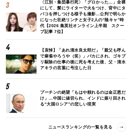
〈江別・集団暴行死〉「グロかった…」全裸
にして、髪にライターで火をつけ、背中にタ
バコを押しつける様子も撮影…公判で明らか
になった壮絶リンチと女子2人の“陰キャ”時
代【2026 集英社オンライン上半期 スクー
プ記事 7位】
【哀悼】「あれ清水良太郎だ」「親父も呼ん
で麻雀やろうや（笑）」バカにされ、ゴキブ
リ駆除の仕事の後に死を考えた後、父・清水
アキラの言葉に号泣した日
プーチンの絶望「もはや頼れるのは金正恩だ
け」…中国に値切られ、インドに振り回され
る“大国ロシア”の悲しい現実
ニュースランキングの一覧を見る