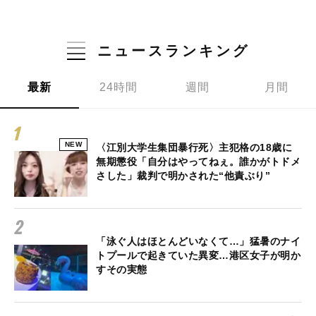
ニュースランキング
最新
24時間
週間
月間
NEW
〈江別大学生集団暴行死〉主犯格の18歳に
無期懲役「自分はやってねぇ。誰かがトドメ
さした」裁判で明かされた“他責ぶり”
「泳ぐ人はほとんどいなくて…」猛暑のナイ
トプールで起きていた異変…港区女子が明か
すその実態