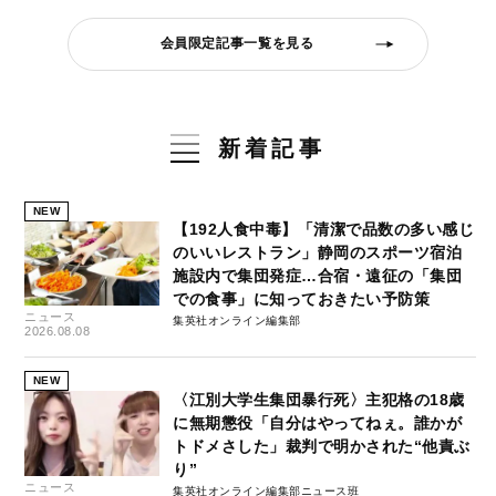
会員限定記事一覧を見る
新着記事
NEW
【192人食中毒】「清潔で品数の多い感じ
のいいレストラン」静岡のスポーツ宿泊
施設内で集団発症…合宿・遠征の「集団
での食事」に知っておきたい予防策
ニュース
集英社オンライン編集部
2026.08.08
NEW
〈江別大学生集団暴行死〉主犯格の18歳
に無期懲役「自分はやってねぇ。誰かが
トドメさした」裁判で明かされた“他責ぶ
り”
ニュース
集英社オンライン編集部ニュース班