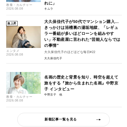
れに」
教養・カルチャー
2026.08.08
キムラ
大久保佳代子が50代でマンション購入…
急上昇
きっかけは浴槽裏の湯垢地獄、「レギュ
ラー番組が多いほどローンを組みやす
い」不動産屋に言われた“芸能人ならでは
の事情”
エンタメ
大久保佳代子のほどほどな毎日#22
2026.08.08
大久保佳代子
名画の歴史と背景を知り、時空を超えて
旅をする『旅から生まれた名画』中野京
子 インタビュー
中野京子
教養・カルチャー
2026.08.08
新着記事一覧を見る