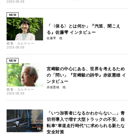
2026.08.08
NEW
「〈保る〉とは何か」『汽笛、聞こえ
る』佐藤雫 インタビュー
佐藤雫
教養・カルチャー
2026.08.08
NEW
宮﨑駿の中心にある、世界を考えるため
の「問い」『宮﨑駿の詩学』赤坂憲雄 イ
ンタビュー
赤坂憲雄
教養・カルチャー
2026.08.08
「いつ加害者になるかわからない…」青
切符導入で増す大型トラックの不安、自
転車“車道走行時代”に求められる新たな
安全対策