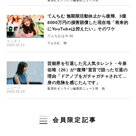
集英社オンライン編集部ニュース班
てんちむ 無期限活動休止から復帰、3億
8000万円の損害賠償した現在地「将来的
にYouTubeは控えたい」そのワケ
てんちむは今 #2
エンタメ
てんちむ
2025.03.22
芸能界を引退した元人気タレント・今泉
佑唯（26）が“復帰”宣言で語った引退の
理由「ドアノブをガチャガチャされて…
身の危険を感じたんです」
ニュース
集英社オンライン編集部ニュース班
2025.03.18
会員限定記事