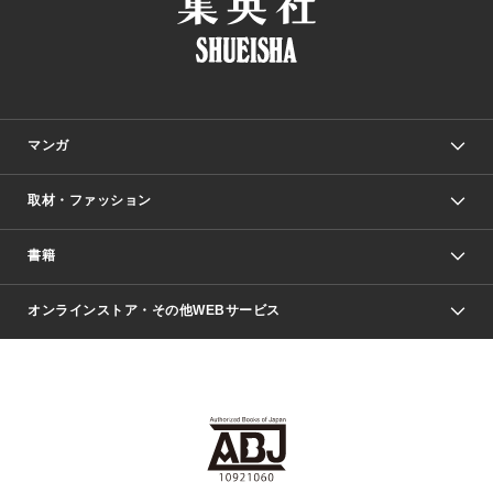
マンガ
取材・ファッション
少年マンガ
週刊少年ジャンプ
書籍
ファッション・美容
青年マンガ
ジャンプSQ.
Seventeen
週刊ヤングジャンプ
オンラインストア・その他WEBサービス
文芸・文庫・総合
芸能・情報・スポーツ
少女マンガ
Vジャンプ
non-no Web
ヤングジャンプ定期購読デジタル
すばる
Myojo
オンラインストア
りぼん
学芸・ノンフィクション・新書
最強ジャンプ
女性マンガ
@BAILA
ヤンジャン＋
小説すばる
週プレNEWS
マーガレット
集英社OTOコンテンツ
集英社 学芸編集部
少年ジャンプ＋
その他WEBサービス
クッキー
ライトノベル・ノベライズ
MAQUIA ONLINE
となりのヤングジャンプ
集英社 文芸ステーション
週プレ グラジャパ！
別冊マーガレット
SHUEISHA MANGA-ART HERITAGE
集英社 ビジネス書
ゼブラック
ココハナ
SHUEISHA ADNAVI
SPUR.JP
集英社Webマガジン Cobalt
グランドジャンプ
web 集英社文庫
キッズ