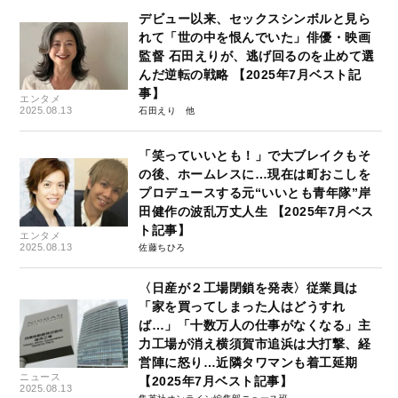
デビュー以来、セックスシンボルと見ら
れて「世の中を恨んでいた」俳優・映画
監督 石田えりが、逃げ回るのを止めて選
んだ逆転の戦略 【2025年7月ベスト記
事】
エンタメ
2025.08.13
石田えり
「笑っていいとも！」で大ブレイクもそ
の後、ホームレスに…現在は町おこしを
プロデュースする元“いいとも青年隊”岸
田健作の波乱万丈人生 【2025年7月ベス
ト記事】
エンタメ
2025.08.13
佐藤ちひろ
〈日産が２工場閉鎖を発表〉従業員は
「家を買ってしまった人はどうすれ
ば…」「十数万人の仕事がなくなる」主
力工場が消え横須賀市追浜は大打撃、経
営陣に怒り…近隣タワマンも着工延期
ニュース
【2025年7月ベスト記事】
2025.08.13