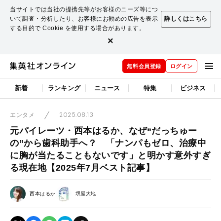
当サイトでは当社の提携先等がお客様のニーズ等につ
いて調査・分析したり、お客様にお勧めの広告を表示
詳しくはこちら
する目的で Cookie を使用する場合があります。
×
無料会員登録
ログイン
新着
ランキング
ニュース
特集
ビジネス
2025.08.13
エンタメ
元パイレーツ・西本はるか、なぜ“だっちゅー
の”から歯科助手へ？ 「ナンパもゼロ、治療中
に胸が当たることもないです」と明かす意外すぎ
る現在地【2025年7月ベスト記事】
西本はるか
堺屋大地