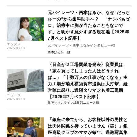
元パイレーツ・西本はるか、なぜ“だっち
ゅーの”から歯科助手へ？ 「ナンパもゼ
ロ、治療中に胸が当たることもないで
す」と明かす意外すぎる現在地【2025年
7月ベスト記事】
エンタメ
元パイレーツ・西本はるかインタビュー#2
2025.08.13
西本はるか
〈日産が２工場閉鎖を発表〉従業員は
「家を買ってしまった人はどうすれ
ば…」「十数万人の仕事がなくなる」主
力工場が消え横須賀市追浜は大打撃、経
営陣に怒り…近隣タワマンも着工延期
ニュース
【2025年7月ベスト記事】
2025.08.13
集英社オンライン編集部ニュース班
「銀座に来てから、お客様以外の男性と
は肉体関係を持っていません（笑）」銀
座高級クラブのママが毎年、過激写真集