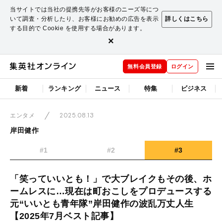
当サイトでは当社の提携先等がお客様のニーズ等につ
いて調査・分析したり、お客様にお勧めの広告を表示
詳しくはこちら
する目的で Cookie を使用する場合があります。
×
無料会員登録
ログイン
新着
ランキング
ニュース
特集
ビジネス
2025.08.13
エンタメ
岸田健作
#1
#2
#3
「笑っていいとも！」で大ブレイクもその後、ホ
ームレスに…現在は町おこしをプロデュースする
元“いいとも青年隊”岸田健作の波乱万丈人生
【2025年7月ベスト記事】