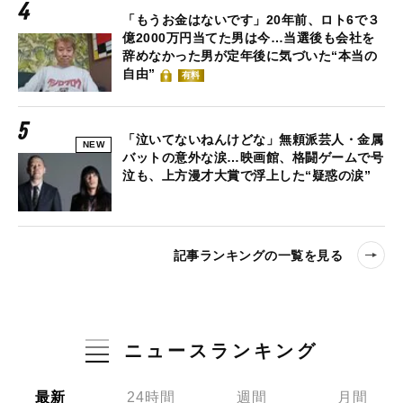
「もうお金はないです」20年前、ロト6で３
億2000万円当てた男は今…当選後も会社を
辞めなかった男が定年後に気づいた“本当の
自由”
有料
「泣いてないねんけどな」無頼派芸人・金属
NEW
バットの意外な涙…映画館、格闘ゲームで号
泣も、上方漫才大賞で浮上した“疑惑の涙”
記事ランキングの一覧を見る
ニュースランキング
最新
24時間
週間
月間