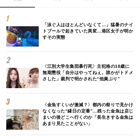
「泳ぐ人はほとんどいなくて…」猛暑のナイ
トプールで起きていた異変…港区女子が明か
すその実態
〈江別大学生集団暴行死〉主犯格の18歳に
無期懲役「自分はやってねぇ。誰かがトドメ
さした」裁判で明かされた“他責ぶり”
〈金魚すくいが激減？〉都内の祭りで見かけ
なくなった“縁日の定番”…残った金魚は店じ
まいの後どこへ行くのか「長生きする金魚は
あまり見たことがない」