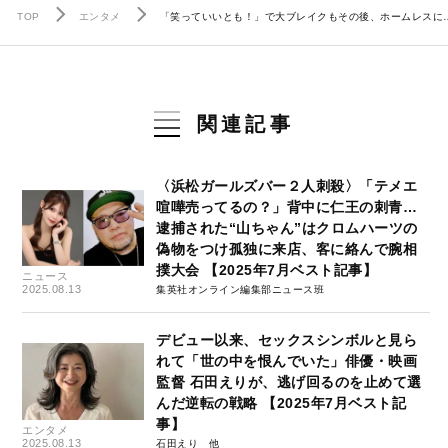
TOP
エンタメ
「笑っていいとも！」で大ブレイクもその後、ホームレスに…
関連記事
〈浜松ガールズバー２人刺殺〉「テメエ
喧嘩売ってるの？」背中に仁王の刺青…
逮捕された“山ちゃん”はクロムハーツの
偽物をつけ孤独に来店、客に絡んで腕相
撲大会 【2025年7月ベスト記事】
ニュース
2025.08.13
集英社オンライン編集部ニュース班
デビュー以来、セックスシンボルと見ら
れて「世の中を恨んでいた」俳優・映画
監督 石田えりが、逃げ回るのを止めて選
んだ逆転の戦略 【2025年7月ベスト記
事】
エンタメ
2025.08.13
石田えり