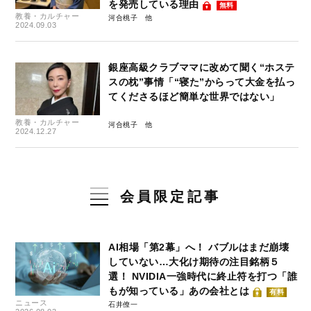
を発売している理由
無料
教養・カルチャー
河合桃子
2024.09.03
銀座高級クラブママに改めて聞く“ホステ
スの枕”事情「“寝た”からって大金を払っ
てくださるほど簡単な世界ではない」
教養・カルチャー
河合桃子
2024.12.27
会員限定記事
AI相場「第2幕」へ！ バブルはまだ崩壊
していない…大化け期待の注目銘柄５
選！ NVIDIA一強時代に終止符を打つ「誰
もが知っている」あの会社とは
有料
ニュース
石井僚一