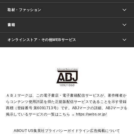
取材・ファッション
少年マンガ
週刊少年ジャンプ
書籍
ファッション・美容
青年マンガ
ジャンプSQ.
Seventeen
週刊ヤングジャンプ
オンラインストア・その他WEBサービス
文芸・文庫・総合
芸能・情報・スポーツ
少女マンガ
Vジャンプ
non-no Web
ヤングジャンプ定期購読デジタル
すばる
Myojo
オンラインストア
りぼん
学芸・ノンフィクション・新書
最強ジャンプ
女性マンガ
@BAILA
ヤンジャン＋
小説すばる
週プレNEWS
マーガレット
集英社OTOコンテンツ
集英社 学芸編集部
少年ジャンプ＋
その他WEBサービス
クッキー
ライトノベル・ノベライズ
MAQUIA ONLINE
となりのヤングジャンプ
集英社 文芸ステーション
週プレ グラジャパ！
別冊マーガレット
SHUEISHA MANGA-ART HERITAGE
集英社 ビジネス書
ゼブラック
ココハナ
SHUEISHA ADNAVI
SPUR.JP
集英社Webマガジン Cobalt
グランドジャンプ
web 集英社文庫
キッズ
web Sportiva
マンガMee
ジャンプキャラクターズストア
集英社新書
ジャンプルーキー！
月刊オフィスユー
ＡＢＪマークは、この電子書店・電子書籍配信サービスが、著作権者か
EDITOR'S LAB
LEE
集英社オレンジ文庫
ウルトラジャンプ
青春と読書
パラスポ＋！
らコンテンツ使用許諾を得た正規版配信サービスであることを示す登録
集英社みらい文庫
リマコミ＋
HAPPY PLUS STORE
集英社新書プラス
ジャンプTOON
商標（登録番号 第6091713号）です。ABJマークの詳細、ABJマークを
Marisol
シフォン文庫
アジア人物史
S-KIDS.LAND
マンガMeets
掲示しているサービスの一覧はこちら →
https://aebs.or.jp/
shueisha vox
よみタイ
S-MANGA
Web éclat
ダッシュエックス文庫
LEEマルシェ
kotoba
集英社ジャンプリミックス
ABOUT US
集英社プライバシーガイドライン
広告掲載について
T JAPAN:The New York Times Style Magazine
JUMP j BOOKS