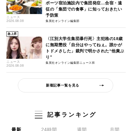
ポーツ宿泊施設内で集団発症…合宿・遠
征の「集団での食事」に知っておきたい
予防策
ニュース
2026.08.08
集英社オンライン編集部
急上昇
〈江別大学生集団暴行死〉主犯格の18歳
に無期懲役「自分はやってねぇ。誰かが
トドメさした」裁判で明かされた“他責ぶ
り”
ニュース
集英社オンライン編集部ニュース班
2026.08.08
新着記事一覧を見る
記事ランキング
最新
24時間
週間
月間