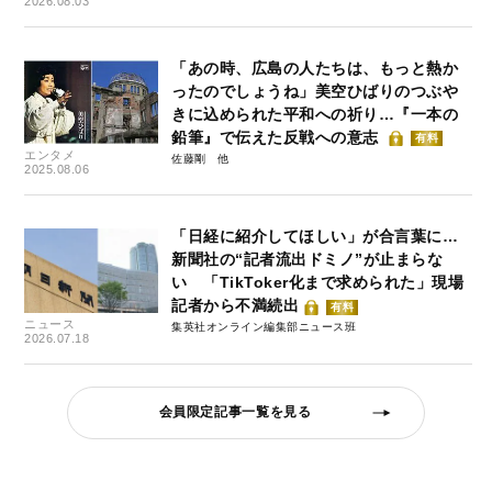
2026.08.03
「あの時、広島の人たちは、もっと熱か
ったのでしょうね」美空ひばりのつぶや
きに込められた平和への祈り…『一本の
鉛筆』で伝えた反戦への意志
有料
エンタメ
佐藤剛
2025.08.06
「日経に紹介してほしい」が合言葉に…
新聞社の“記者流出ドミノ”が止まらな
い 「TikToker化まで求められた」現場
記者から不満続出
有料
ニュース
集英社オンライン編集部ニュース班
2026.07.18
会員限定記事一覧を見る