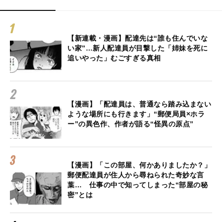
【新連載・漫画】配達先は“誰も住んでいな
い家”…新人配達員が目撃した「姉妹を死に
追いやった」むごすぎる真相
【漫画】「配達員は、普通なら踏み込まない
ような場所にも行きます」“郵便局員×ホラ
ー”の異色作、作者が語る“怪異の原点”
【漫画】「この部屋、何かありましたか？」
郵便配達員が住人から尋ねられた奇妙な言
葉… 仕事の中で知ってしまった“部屋の秘
密”とは