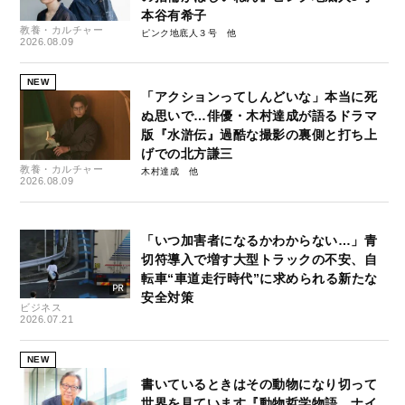
本谷有希子
教養・カルチャー
ピンク地底人３号
2026.08.09
NEW
「アクションってしんどいな」本当に死
ぬ思いで…俳優・木村達成が語るドラマ
版『水滸伝』過酷な撮影の裏側と打ち上
げでの北方謙三
教養・カルチャー
木村達成
2026.08.09
「いつ加害者になるかわからない…」青
切符導入で増す大型トラックの不安、自
転車“車道走行時代”に求められる新たな
安全対策
ビジネス
2026.07.21
NEW
書いているときはその動物になり切って
世界を見ています『動物哲学物語 ナイ