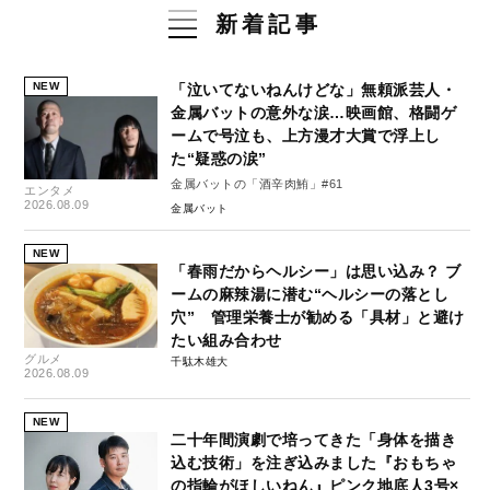
新着記事
NEW
「泣いてないねんけどな」無頼派芸人・
金属バットの意外な涙…映画館、格闘ゲ
ームで号泣も、上方漫才大賞で浮上し
た“疑惑の涙”
金属バットの「酒辛肉鮪」#61
エンタメ
2026.08.09
金属バット
NEW
「春雨だからヘルシー」は思い込み？ ブ
ームの麻辣湯に潜む“ヘルシーの落とし
穴” 管理栄養士が勧める「具材」と避け
たい組み合わせ
グルメ
千駄木雄大
2026.08.09
NEW
二十年間演劇で培ってきた「身体を描き
込む技術」を注ぎ込みました『おもちゃ
の指輪がほしいねん』ピンク地底人3号×