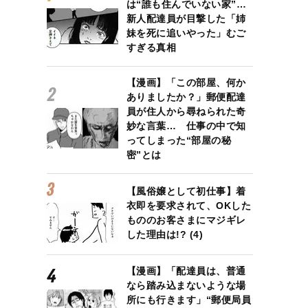
は“誰も住んでいない家”…
新人配達員が目撃した「姉
妹を死に追いやった」むご
すぎる真相
【漫画】「この部屋、何か
ありましたか？」郵便配達
員が住人から尋ねられた奇
妙な言葉… 仕事の中で知
ってしまった“部屋の秘
密”とは
【風俗嬢として初仕事】着
衣即を要求されて、OKした
もののお客さまにマジギレ
した理由は!? (4)
【漫画】「配達員は、普通
なら踏み込まないような場
所にも行きます」“郵便局員