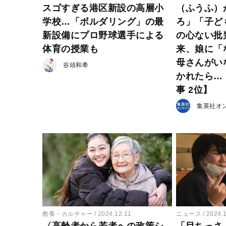
スゴすぎる港区新設の高層小
（ふうふ）
学校…「ボルダリング」の最
ろ」「子ど
新設備にプロ野球選手による
の心ない批
体育の授業も
来、娘に「
母さんがい
谷頭和希
かれたら…【
事 2位】
集英社オ
教養・カルチャー
2024.12.11
ニュース
2024.