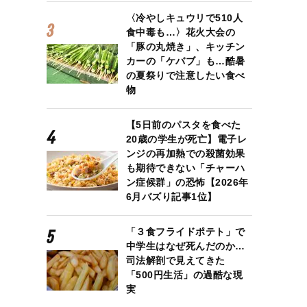
〈冷やしキュウリで510人
食中毒も…〉花火大会の
「豚の丸焼き」、キッチン
カーの「ケバブ」も…酷暑
の夏祭りで注意したい食べ
物
【5日前のパスタを食べた
20歳の学生が死亡】電子レ
ンジの再加熱での殺菌効果
も期待できない「チャーハ
す 画像／shutterstock
ン症候群」の恐怖【2026年
6月バズり記事1位】
「３食フライドポテト」で
中学生はなぜ死んだのか…
司法解剖で見えてきた
「500円生活」の過酷な現
実