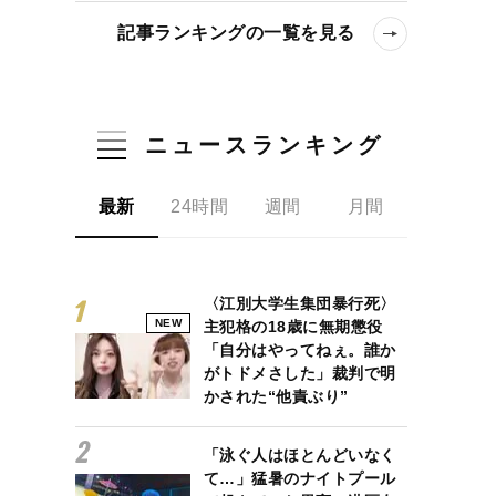
記事ランキングの一覧を見る
言がXで話題に…運動嫌いを量産する学校の体育の問題点とは？
ニュースランキング
最新
24時間
週間
月間
〈江別大学生集団暴行死〉
NEW
主犯格の18歳に無期懲役
「自分はやってねぇ。誰か
がトドメさした」裁判で明
かされた“他責ぶり”
「泳ぐ人はほとんどいなく
て…」猛暑のナイトプール