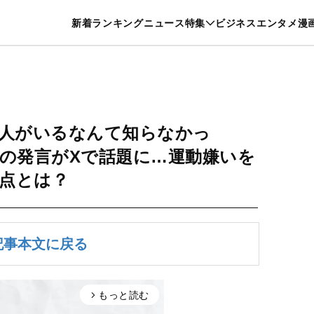
特集一覧を見る
漫画一覧を見る
新着
ランキング
ニュース
特集
ビジネス
エンタメ
漫
養・カルチャー
暮らし
スポーツ
ヘルスケア
美容
グルメ
人がいるなんて知らなかっ
素の発言がXで話題に…運動嫌いを
点とは？
記事本文に戻る
もっと読む
arrow_forward_ios