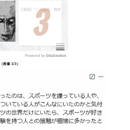
Powered by 
GliaStudios
（画像
1
/3）
M
u
t
e