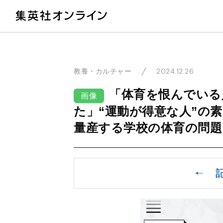
教
2024.12.26
教養・カルチャー
「体育を恨んでいる
画像
た」“運動が得意な人”の
量産する学校の体育の問題