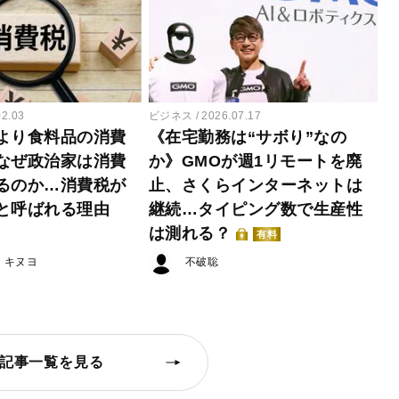
02.03
ビジネス
2026.07.17
より食料品の消費
《在宅勤務は“サボり”なの
なぜ政治家は消費
か》GMOが週1リモートを廃
るのか…消費税が
止、さくらインターネットは
と呼ばれる理由
継続…タイピング数で生産性
は測れる？
有料
・キヌヨ
不破聡
記事一覧を見る