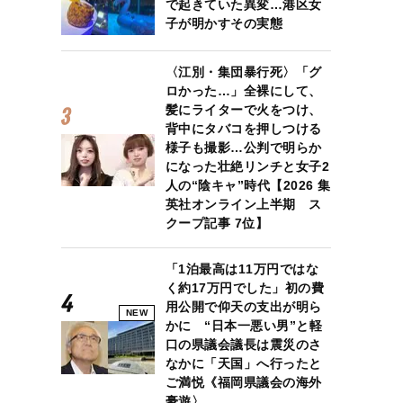
で起きていた異変…港区女
子が明かすその実態
〈江別・集団暴行死〉「グ
ロかった…」全裸にして、
髪にライターで火をつけ、
背中にタバコを押しつける
様子も撮影…公判で明らか
になった壮絶リンチと女子2
人の“陰キャ”時代【2026 集
英社オンライン上半期 ス
クープ記事 7位】
「1泊最高は11万円ではな
く約17万円でした」初の費
用公開で仰天の支出が明ら
NEW
かに “日本一悪い男”と軽
口の県議会議長は震災のさ
なかに「天国」へ行ったと
ご満悦《福岡県議会の海外
豪遊〉