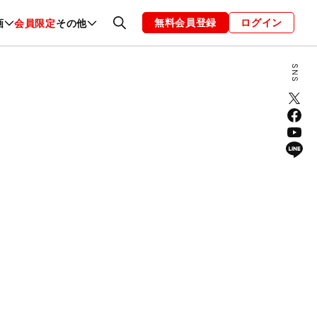
無料会員登録
ログイン
画
会員限定
その他
ファッション
恋愛・結婚
編集部
お知らせ