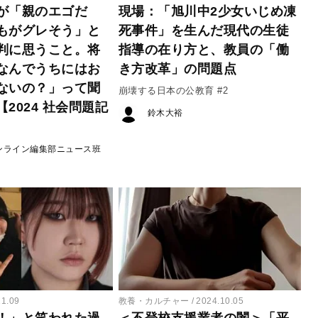
が「親のエゴだ
現場：「旭川中2少女いじめ凍
もがグレそう」と
死事件」を生んだ現代の生徒
判に思うこと。将
指導の在り方と、教員の「働
なんでうちにはお
き方改革」の問題点
ないの？」って聞
崩壊する日本の公教育 #2
2024 社会問題記
鈴木大裕
ンライン編集部ニュース班
11.09
教養・カルチャー
2024.10.05