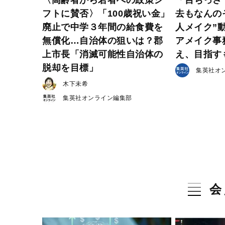
〈高齢者から若者への政策シ
「目ちっさ
フトに賛否〉「100歳祝い金」
去もなんの
廃止で中学３年間の給食費を
人メイク”
無償化…自治体の狙いは？郡
アメイク事
上市長「消滅可能性自治体の
え、目指す
脱却を目標」
集英社オ
木下未希
集英社オンライン編集部
会