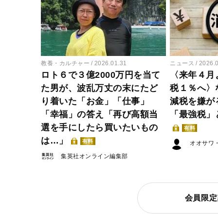
教養・カルチャー
2026.01.31
ニュース
2026.
ロト６で３億2000万円を当て
〈来年４月
た男が、波乱万丈の末にたど
税１％へ〉
り着いた「お金」「仕事」
減税を嫌が
「幸福」の答え「再び高額当
「最強税」
選を手にしたら買いたいもの
有料
は…」
有料
オオサワ
集英社オンライン編集部
会員限定