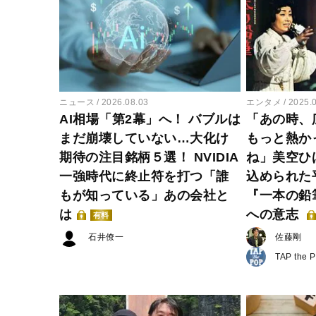
ニュース
2026.08.03
エンタメ
2025.
AI相場「第2幕」へ！ バブルは
「あの時、
まだ崩壊していない…大化け
もっと熱か
期待の注目銘柄５選！ NVIDIA
ね」美空ひ
一強時代に終止符を打つ「誰
込められた
もが知っている」あの会社と
『一本の鉛
は
への意志
有料
石井僚一
佐藤剛
TAP the 