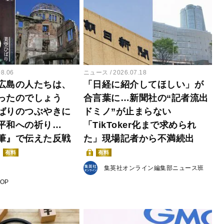
08.06
ニュース
2026.07.18
広島の人たちは、
「日経に紹介してほしい」が
ったのでしょう
合言葉に…新聞社の“記者流出
ばりのつぶやきに
ドミノ”が止まらない
平和への祈り…
「TikToker化まで求められ
筆』で伝えた反戦
た」現場記者から不満続出
有料
有料
集英社オンライン編集部ニュース班
POP