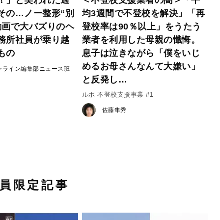
！」と笑われた過
＜不登校支援業者の闇＞「平
その…ノー整形“別
均3週間で不登校を解決」「再
動画で大バズりのヘ
登校率は90％以上」をうたう
務所社員が乗り越
業者を利用した母親の懺悔。
もの
息子は泣きながら「僕をいじ
めるお母さんなんて大嫌い」
ンライン編集部ニュース班
と反発し…
ルポ 不登校支援事業 #1
佐藤隼秀
員限定記事