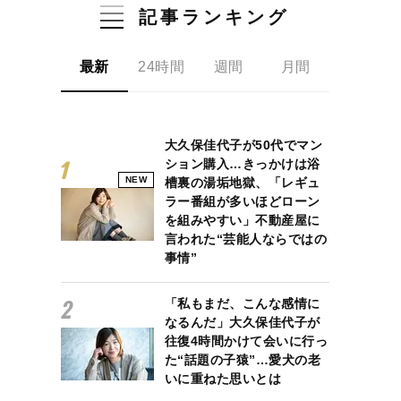
記事ランキング
最新
24時間
週間
月間
大久保佳代子が50代でマン
ション購入…きっかけは浴
NEW
槽裏の湯垢地獄、「レギュ
ラー番組が多いほどローン
を組みやすい」不動産屋に
言われた“芸能人ならではの
事情”
「私もまだ、こんな感情に
なるんだ」大久保佳代子が
往復4時間かけて会いに行っ
た“話題の子猿”…愛犬の老
いに重ねた思いとは