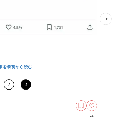
事を最初から読む
画像はイメージで
2
3
24