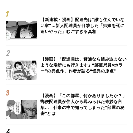
【新連載・漫画】配達先は“誰も住んでいな
い家”…新人配達員が目撃した「姉妹を死に
追いやった」むごすぎる真相
【漫画】「配達員は、普通なら踏み込まない
ような場所にも行きます」“郵便局員×ホラ
ー”の異色作、作者が語る“怪異の原点”
【漫画】「この部屋、何かありましたか？」
郵便配達員が住人から尋ねられた奇妙な言
葉… 仕事の中で知ってしまった“部屋の秘
密”とは