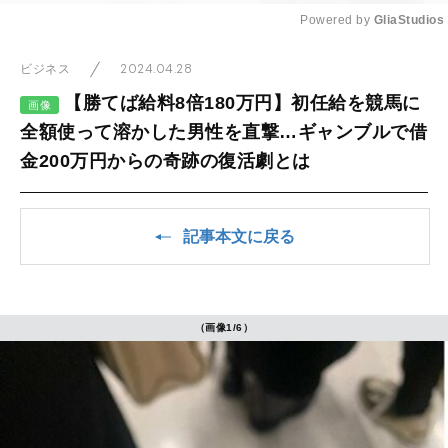
Powered by 
GliaStudios
Mute
2024.04.28
ビジネス
【勝てば給料8倍180万円】初任給を競馬に
画像
全額使って溶かした男性を直撃…ギャンブルで借
金200万円からの奇跡の復活劇とは
記事本文に戻る
（画像1/6）