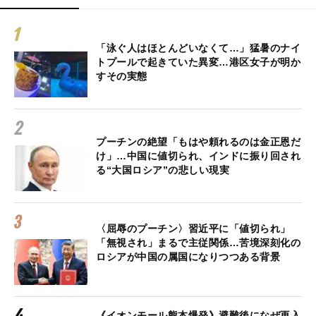
「泳ぐ人はほとんどいなくて…」猛暑のナイ
トプールで起きていた異変…港区女子が明か
すその実態
プーチンの絶望「もはや頼れるのは金正恩だ
け」…中国に値切られ、インドに振り回され
る“大国ロシア”の悲しい現実
〈屈辱のプーチン〉習近平に「値切られ」
「無視され」まるで主従関係…苦境深刻化の
ロシアが中国の属国になりつつある背景
《イオンモール熊本爆発》避難後になぜ再入