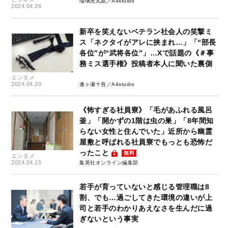
瑠璃光丸凪／A4studio
2024.04.26
新卒を笑えないベテラン社会人の笑撃ミ
ス「ネクタイがアレに挟まれ…」「“部長
各位”が“武将各位”」…Xで話題の《＃事
務ミス選手権》投稿者本人に聞いた裏側
エンタメ
2024.04.20
逢ヶ瀬十吾／A4studio
《怖すぎる社員寮》「毛があふれる風呂
釜」「開かずの1階は虫の巣」「8年間知
らない女性と住んでいた」近所から幽霊
屋敷と呼ばれる社員寮でもっとも恐怖だ
ったこと
無料
エンタメ
2024.04.15
集英社オンライン編集部
若手が育っていないと感じる管理職は8
割、でも…過ごしてきた環境の違いが上
司と若手のわかりあえなさを生んだに過
ぎないという事実