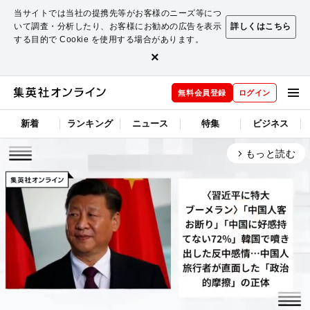
当サイトでは当社の提携先等がお客様のニーズ等につ
いて調査・分析したり、お客様にお勧めの広告を表示
詳しくはこちら
する目的で Cookie を使用する場合があります。
×
無料会員登録
ログイン
新着
ランキング
ニュース
特集
ビジネス
もっと読む
arrow_forward_ios