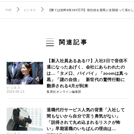
TOP
ビジネス
【勝てば給料8倍180万円】初任給を競馬に全額使って溶か
関連記事
【新入社員あるある!?】入社3日で音信不
通になったあげく、会社にあらわれたの
は…「タメ口、バイバイ」「zoomは真っ
黒」「謎の自信」 新世代の驚愕行動に
翻弄される4月が到来
ビジネス
2024.04.13
集英社オンライン編集部
退職代行サービス人気の背景「入社して
間もないから自分で言う勇気がない」
「説得されて丸め込まれるリスクが怖
い」早期退職のいちばんの理由は…
ビジネス