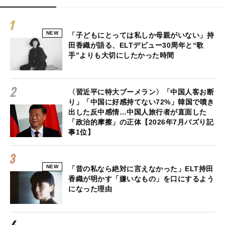
NEW
「子どもにとっては私しか母親がいない」持
田香織が語る、ELTデビュー30周年と“歌
手”よりも大切にしたかった時間
〈習近平に特大ブーメラン〉「中国人客お断
り」「中国に好感持てない72%」韓国で噴き
出した反中感情…中国人旅行者が直面した
「政治的摩擦」の正体【2026年7月バズり記
事1位】
NEW
「昔の私なら絶対に言えなかった」ELT持田
香織が明かす「嫌いなもの」を口にするよう
になった理由