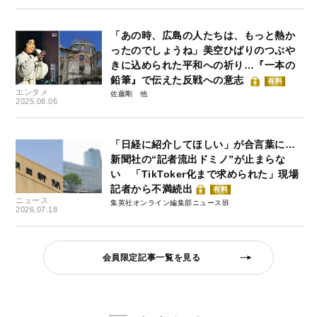
「あの時、広島の人たちは、もっと熱か
ったのでしょうね」美空ひばりのつぶや
きに込められた平和への祈り…『一本の
鉛筆』で伝えた反戦への意志
有料
エンタメ
佐藤剛
2025.08.06
「日経に紹介してほしい」が合言葉に…
新聞社の“記者流出ドミノ”が止まらな
い 「TikToker化まで求められた」現場
記者から不満続出
有料
ニュース
集英社オンライン編集部ニュース班
2026.07.18
会員限定記事一覧を見る