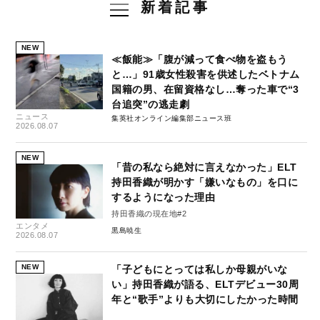
新着記事
NEW
≪飯能≫「腹が減って食べ物を盗もう
と…」91歳女性殺害を供述したベトナム
国籍の男、在留資格なし…奪った車で“3
台追突”の逃走劇
ニュース
集英社オンライン編集部ニュース班
2026.08.07
NEW
「昔の私なら絶対に言えなかった」ELT
持田香織が明かす「嫌いなもの」を口に
するようになった理由
持田香織の現在地#2
エンタメ
黒島暁生
2026.08.07
NEW
「子どもにとっては私しか母親がいな
い」持田香織が語る、ELTデビュー30周
年と“歌手”よりも大切にしたかった時間