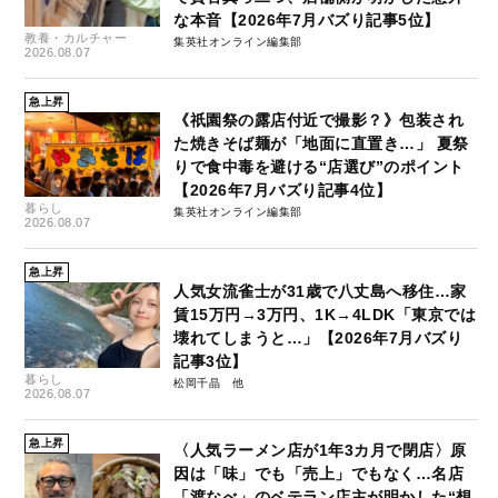
な本音【2026年7月バズり記事5位】
教養・カルチャー
集英社オンライン編集部
2026.08.07
急上昇
《祇園祭の露店付近で撮影？》包装され
た焼きそば麺が「地面に直置き…」 夏祭
りで食中毒を避ける“店選び”のポイント
【2026年7月バズり記事4位】
暮らし
集英社オンライン編集部
2026.08.07
急上昇
人気女流雀士が31歳で八丈島へ移住…家
賃15万円→3万円、1K→4LDK「東京では
壊れてしまうと…」【2026年7月バズり
記事3位】
暮らし
松岡千晶
2026.08.07
急上昇
〈人気ラーメン店が1年3カ月で閉店〉原
因は「味」でも「売上」でもなく…名店
「渡なべ」のベテラン店主が明かした“想