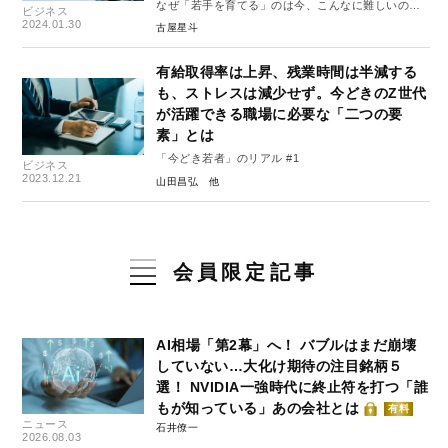
なぜ「若手を育てる」のは今、こんなに難しいのか
ビジネス
#1
2024.01.30
古屋星斗
有給取得率は上昇、残業時間は半減する
も、ストレスは減少せず。今どきのZ世代
が活躍できる職場に必要な「二つの要
素」とは
「今どき若者」のリアル #1
ビジネス
2023.12.21
山田昌弘
会員限定記事
AI相場「第2幕」へ！ バブルはまだ崩壊
していない…大化け期待の注目銘柄５
選！ NVIDIA一強時代に終止符を打つ「誰
もが知っている」あの会社とは
有料
ニュース
石井僚一
2026.08.03