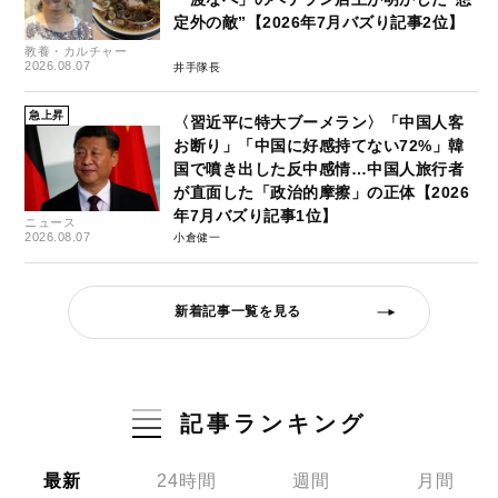
定外の敵”【2026年7月バズり記事2位】
教養・カルチャー
2026.08.07
井手隊長
急上昇
〈習近平に特大ブーメラン〉「中国人客
お断り」「中国に好感持てない72%」韓
国で噴き出した反中感情…中国人旅行者
が直面した「政治的摩擦」の正体【2026
年7月バズり記事1位】
ニュース
2026.08.07
小倉健一
新着記事一覧を見る
記事ランキング
最新
24時間
週間
月間