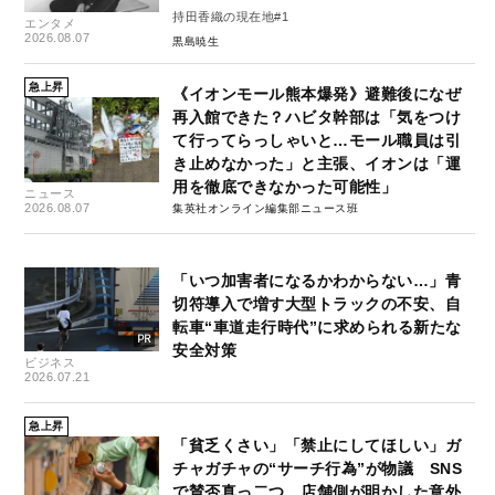
持田香織の現在地#1
エンタメ
2026.08.07
黒島暁生
急上昇
《イオンモール熊本爆発》避難後になぜ
再入館できた？ハビタ幹部は「気をつけ
て行ってらっしゃいと…モール職員は引
き止めなかった」と主張、イオンは「運
用を徹底できなかった可能性」
ニュース
2026.08.07
集英社オンライン編集部ニュース班
「いつ加害者になるかわからない…」青
切符導入で増す大型トラックの不安、自
転車“車道走行時代”に求められる新たな
安全対策
ビジネス
2026.07.21
急上昇
「貧乏くさい」「禁止にしてほしい」ガ
チャガチャの“サーチ行為”が物議 SNS
で賛否真っ二つ、店舗側が明かした意外