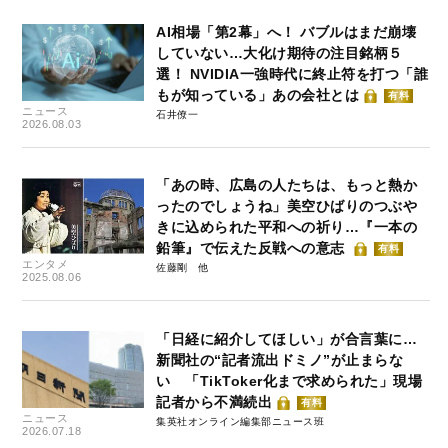
AI相場「第2幕」へ！ バブルはまだ崩壊
していない…大化け期待の注目銘柄５
選！ NVIDIA一強時代に終止符を打つ「誰
もが知っている」あの会社とは
有料
ニュース
石井僚一
2026.08.03
「あの時、広島の人たちは、もっと熱か
ったのでしょうね」美空ひばりのつぶや
きに込められた平和への祈り…『一本の
鉛筆』で伝えた反戦への意志
有料
エンタメ
佐藤剛
2025.08.06
「日経に紹介してほしい」が合言葉に…
新聞社の“記者流出ドミノ”が止まらな
い 「TikToker化まで求められた」現場
記者から不満続出
有料
ニュース
集英社オンライン編集部ニュース班
2026.07.18