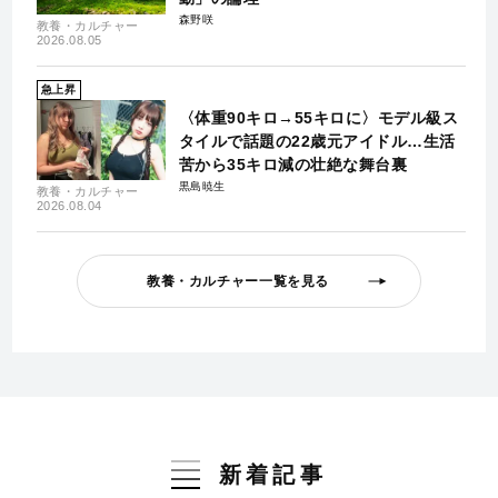
森野咲
教養・カルチャー
2026.08.05
急上昇
〈体重90キロ→55キロに〉モデル級ス
タイルで話題の22歳元アイドル…生活
苦から35キロ減の壮絶な舞台裏
黒島暁生
教養・カルチャー
2026.08.04
教養・カルチャー一覧を見る
新着記事