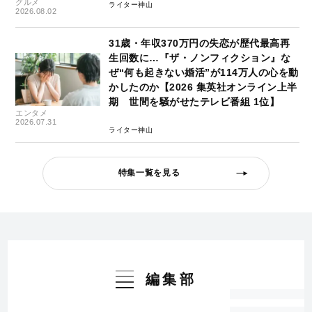
グルメ
ライター神山
2026.08.02
31歳・年収370万円の失恋が歴代最高再
生回数に…『ザ・ノンフィクション』な
ぜ“何も起きない婚活”が114万人の心を動
かしたのか【2026 集英社オンライン上半
期 世間を騒がせたテレビ番組 1位】
エンタメ
2026.07.31
ライター神山
特集一覧を見る
編集部