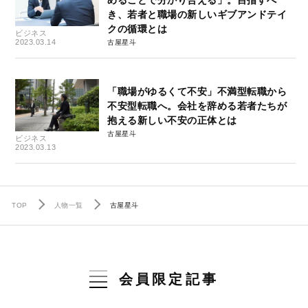
めることで分かり合える」。目指すべ
き、若者と職場の新しいギブアンドテイ
クの循環とは
ビジネス
2023.03.14
古屋星斗
「職場がゆるくて不安」不満型転職から
不安型転職へ。会社を辞める若者たちが
抱える新しい不安の正体とは
古屋星斗
ビジネス
2023.03.13
TOP
人物一覧
古屋星斗
会員限定記事