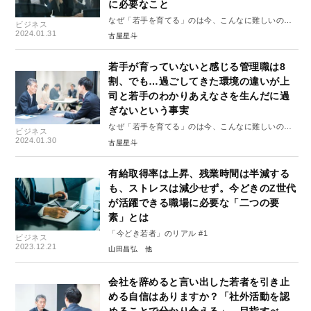
に必要なこと
なぜ「若手を育てる」のは今、こんなに難しいのか
ビジネス
#2
2024.01.31
古屋星斗
若手が育っていないと感じる管理職は8
割、でも…過ごしてきた環境の違いが上
司と若手のわかりあえなさを生んだに過
ぎないという事実
なぜ「若手を育てる」のは今、こんなに難しいのか
ビジネス
#1
2024.01.30
古屋星斗
有給取得率は上昇、残業時間は半減する
も、ストレスは減少せず。今どきのZ世代
が活躍できる職場に必要な「二つの要
素」とは
「今どき若者」のリアル #1
ビジネス
2023.12.21
山田昌弘
会社を辞めると言い出した若者を引き止
める自信はありますか？「社外活動を認