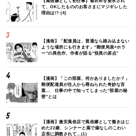
【風俗嬢として初仕事】着衣即を要求され
て、OKしたもののお客さまにマジギレした
理由は!? (4)
【漫画】「配達員は、普通なら踏み込まない
ような場所にも行きます」“郵便局員×ホラ
ー”の異色作、作者が語る“怪異の原点”
【漫画】「この部屋、何かありましたか？」
郵便配達員が住人から尋ねられた奇妙な言
葉… 仕事の中で知ってしまった“部屋の秘
密”とは
【漫画】激安風俗店で風俗嬢として働きはじ
めた22歳、シンナーと薬で歯なしのこわい
店長に調教されて…(1)