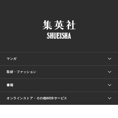
マンガ
取材・ファッション
少年マンガ
週刊少年ジャンプ
書籍
ファッション・美容
青年マンガ
ジャンプSQ.
Seventeen
週刊ヤングジャンプ
オンラインストア・その他WEBサービス
文芸・文庫・総合
芸能・情報・スポーツ
少女マンガ
Vジャンプ
non-no Web
ヤングジャンプ定期購読デジタル
すばる
Myojo
オンラインストア
りぼん
学芸・ノンフィクション・新書
最強ジャンプ
女性マンガ
@BAILA