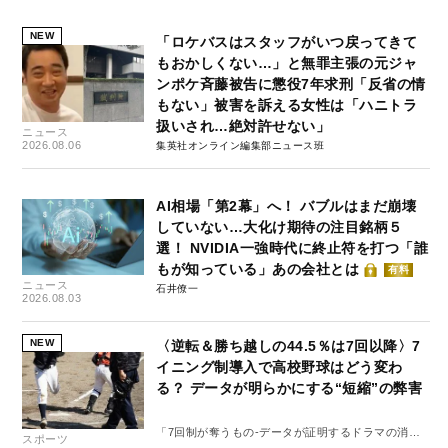
NEW
「ロケバスはスタッフがいつ戻ってきて
もおかしくない…」と無罪主張の元ジャ
ンポケ斉藤被告に懲役7年求刑「反省の情
もない」被害を訴える女性は「ハニトラ
扱いされ…絶対許せない」
ニュース
2026.08.06
集英社オンライン編集部ニュース班
AI相場「第2幕」へ！ バブルはまだ崩壊
していない…大化け期待の注目銘柄５
選！ NVIDIA一強時代に終止符を打つ「誰
もが知っている」あの会社とは
有料
ニュース
石井僚一
2026.08.03
NEW
〈逆転＆勝ち越しの44.5％は7回以降〉7
イニング制導入で高校野球はどう変わ
る？ データが明らかにする“短縮”の弊害
「7回制が奪うもの-データが証明するドラマの消
スポーツ