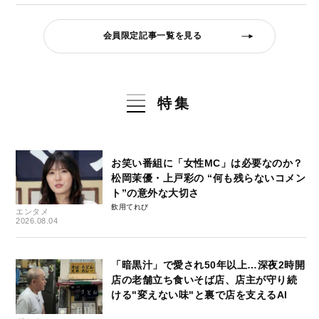
会員限定記事一覧を見る
特集
お笑い番組に「女性MC」は必要なのか？
松岡茉優・上戸彩の “何も残らないコメン
ト”の意外な大切さ
飲用てれび
エンタメ
2026.08.04
「暗黒汁」で愛され50年以上…深夜2時開
店の老舗立ち食いそば店、店主が守り続
ける"変えない味"と裏で店を支えるAI