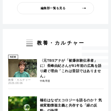
編集部一覧を見る
教養・カルチャー
NEW
〈元TBSアナが「被爆体験伝承者」
に〉長峰由紀さんが81年前の広島を語
り継ぐ理由「これは昔話ではありませ
ん」
教養・カルチャー
中島早苗
2026.08.06
極右はなぜエコロジーを語るのか？ 気
候変動懐疑主義と共存する「緑の反
動」の論理