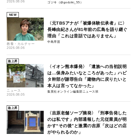
失-」
2026.08.06
ゴジキ（@godziki_55）
NEW
〈元TBSアナが「被爆体験伝承者」に〉
長峰由紀さんが81年前の広島を語り継ぐ
理由「これは昔話ではありません」
中島早苗
教養・カルチャー
2026.08.06
急上昇
〈イオン熊本爆発〉「遺族への当初説明
は…保身みたいなところがあった」ハビ
タ幹部が謝罪告白「建物内に戻りたいと
本人は言ってなかった」
ニュース
集英社オンライン編集部ニュース班
2026.08.05
急上昇
〈吉原老舗ソープ摘発〉「刑事告発した
のは私です」内部通報した元従業員が明
かす“その後”と激震の吉原「次はどの店
がやられるのか」