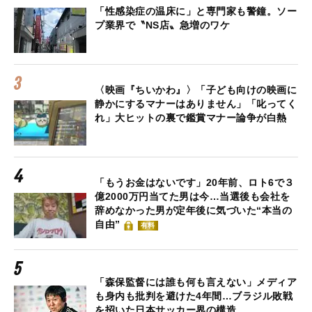
「性感染症の温床に」と専門家も警鐘。ソー
プ業界で〝NS店〟急増のワケ
〈映画『ちいかわ』〉「子ども向けの映画に
静かにするマナーはありません」「叱ってく
れ」大ヒットの裏で鑑賞マナー論争が白熱
「もうお金はないです」20年前、ロト6で３
億2000万円当てた男は今…当選後も会社を
辞めなかった男が定年後に気づいた“本当の
自由”
有料
「森保監督には誰も何も言えない」メディア
も身内も批判を避けた4年間…ブラジル敗戦
を招いた日本サッカー界の構造