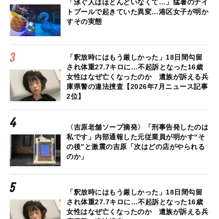
「泳ぐ人はほとんどいなくて…」猛暑のナイ
トプールで起きていた異変…港区女子が明か
すその実態
「釈放時にはもう厳しかった」18日間勾留
され体重27.7キロに…不起訴となった16歳
女性はなぜ亡くなったのか 遺族が訴える兵
庫県警の違法捜査【2026年7月ニュース記事
2位】
〈吉原老舗ソープ摘発〉「刑事告発したのは
私です」内部通報した元従業員が明かす“そ
の後”と激震の吉原「次はどの店がやられる
のか」
「釈放時にはもう厳しかった」18日間勾留
され体重27.7キロに…不起訴となった16歳
女性はなぜ亡くなったのか 遺族が訴える兵