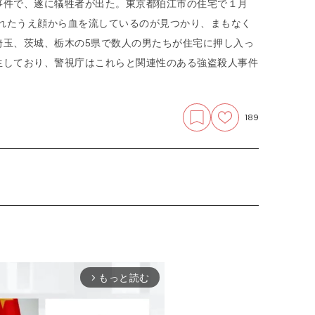
事件で、遂に犠牲者が出た。東京都狛江市の住宅で１月
られたうえ顔から血を流しているのが見つかり、まもなく
埼玉、茨城、栃木の5県で数人の男たちが住宅に押し入っ
生しており、警視庁はこれらと関連性のある強盗殺人事件
189
もっと読む
arrow_forward_ios