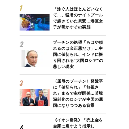
「泳ぐ人はほとんどいなく
て…」猛暑のナイトプール
で起きていた異変…港区女
子が明かすその実態
プーチンの絶望「もはや頼
れるのは金正恩だけ」…中
国に値切られ、インドに振
り回される“大国ロシア”の
悲しい現実
〈屈辱のプーチン〉習近平
に「値切られ」「無視さ
れ」まるで主従関係…苦境
深刻化のロシアが中国の属
国になりつつある背景
《イオン爆発》「売上金を
金庫に戻すよう指示し