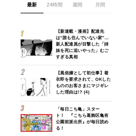
最新
24時間
週間
月間
【新連載・漫画】配達先
は“誰も住んでいない家”…
新人配達員が目撃した「姉
妹を死に追いやった」むご
すぎる真相
【風俗嬢として初仕事】着
衣即を要求されて、OKした
もののお客さまにマジギレ
した理由は!? (4)
「毎日こち亀」スター
ト！ 『こちら葛飾区亀有
公園前派出所』が毎日読め
る！