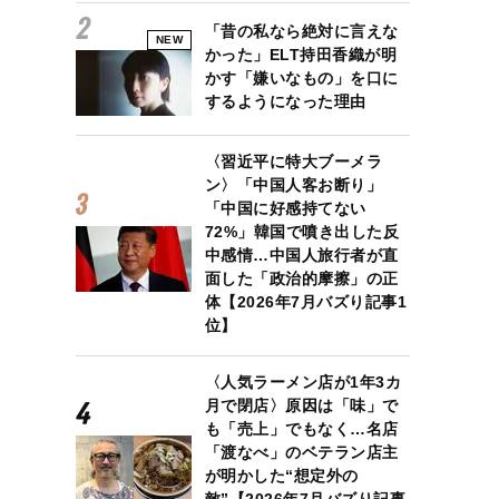
「昔の私なら絶対に言えな
NEW
かった」ELT持田香織が明
かす「嫌いなもの」を口に
するようになった理由
〈習近平に特大ブーメラ
ン〉「中国人客お断り」
「中国に好感持てない
72%」韓国で噴き出した反
中感情…中国人旅行者が直
面した「政治的摩擦」の正
体【2026年7月バズり記事1
位】
〈人気ラーメン店が1年3カ
月で閉店〉原因は「味」で
も「売上」でもなく…名店
「渡なべ」のベテラン店主
が明かした“想定外の
敵”【2026年7月バズり記事