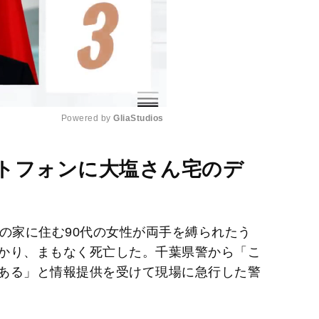
Powered by 
GliaStudios
M
トフォンに大塩さん宅のデ
u
t
e
の家に住む90代の女性が両手を縛られたう
かり、まもなく死亡した。千葉県警から「こ
ある」と情報提供を受けて現場に急行した警