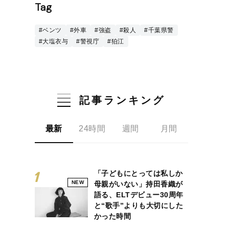
Tag
#ベンツ
#外車
#強盗
#殺人
#千葉県警
#大塩衣与
#警視庁
#狛江
記事ランキング
最新
24時間
週間
月間
「子どもにとっては私しか
NEW
母親がいない」持田香織が
語る、ELTデビュー30周年
と“歌手”よりも大切にした
かった時間