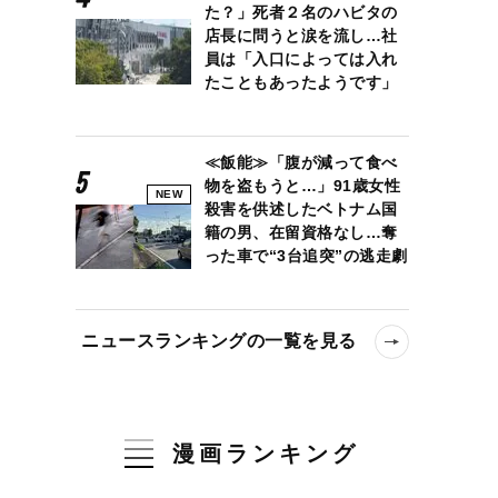
た？」死者２名のハビタの
店長に問うと涙を流し…社
員は「入口によっては入れ
たこともあったようです」
≪飯能≫「腹が減って食べ
物を盗もうと…」91歳女性
NEW
殺害を供述したベトナム国
籍の男、在留資格なし…奪
った車で“3台追突”の逃走劇
ニュースランキングの一覧を見る
漫画ランキング