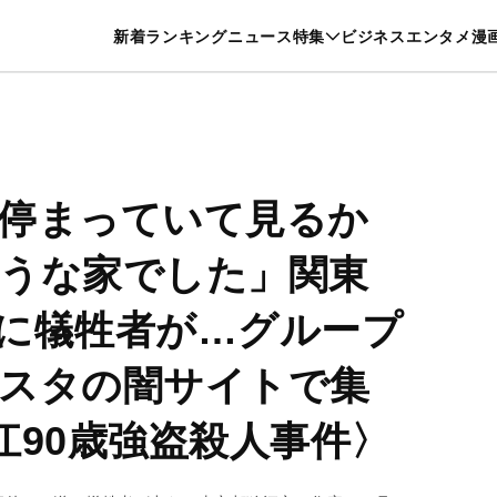
特集一覧を見る
漫画一覧を見る
新着
ランキング
ニュース
特集
ビジネス
エンタメ
漫
養・カルチャー
暮らし
スポーツ
ヘルスケア
美容
グルメ
停まっていて見るか
うな家でした」関東
に犠牲者が…グループ
スタの闇サイトで集
江90歳強盗殺人事件〉