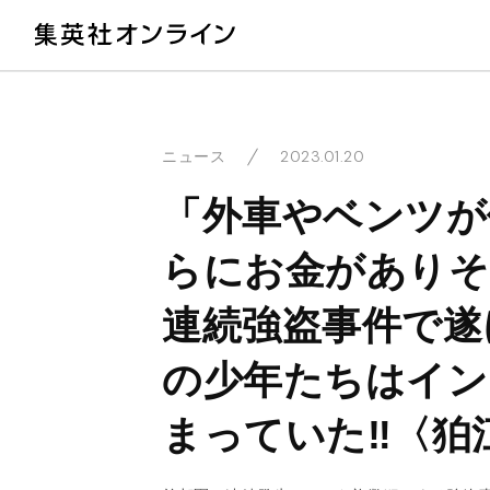
教
2023.01.20
ニュース
「外車やベンツが
らにお金がありそ
連続強盗事件で遂
の少年たちはイン
まっていた‼〈狛