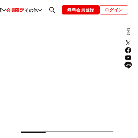
無料会員登録
ログイン
画
会員限定
その他
ファッション
恋愛・結婚
編集部
お知らせ