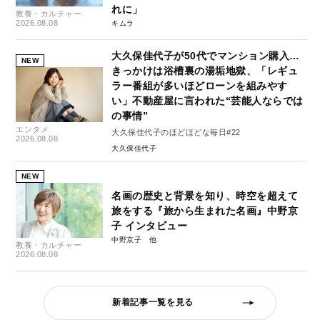
れに」
教養・カルチャー
2026.08.08
キムラ
大久保佳代子が50代でマンション購入…
NEW
きっかけは浴槽裏の湯垢地獄、「レギュ
ラー番組が多いほどローンを組みやす
い」不動産屋に言われた“芸能人ならでは
の事情”
エンタメ
大久保佳代子のほどほどな毎日#22
2026.08.08
大久保佳代子
NEW
名画の歴史と背景を知り、時空を超えて
旅をする『旅から生まれた名画』中野京
子 インタビュー
中野京子
教養・カルチャー
2026.08.08
新着記事一覧を見る