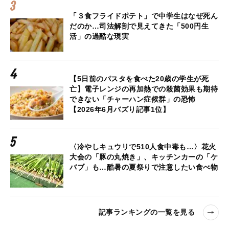
「３食フライドポテト」で中学生はなぜ死ん
だのか…司法解剖で見えてきた「500円生
活」の過酷な現実
【5日前のパスタを食べた20歳の学生が死
亡】電子レンジの再加熱での殺菌効果も期待
できない「チャーハン症候群」の恐怖
【2026年6月バズり記事1位】
〈冷やしキュウリで510人食中毒も…〉花火
大会の「豚の丸焼き」、キッチンカーの「ケ
バブ」も…酷暑の夏祭りで注意したい食べ物
記事ランキングの一覧を見る