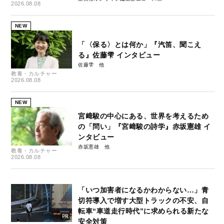
2026.08.08
NEW
「〈保る〉とは何か」『汽笛、聞こえ
る』佐藤雫 インタビュー
佐藤雫
教養・カルチャー
2026.08.08
NEW
宮﨑駿の中心にある、世界を考えるため
の「問い」『宮﨑駿の詩学』赤坂憲雄 イ
ンタビュー
赤坂憲雄
教養・カルチャー
2026.08.08
「いつ加害者になるかわからない…」青
切符導入で増す大型トラックの不安、自
転車“車道走行時代”に求められる新たな
安全対策