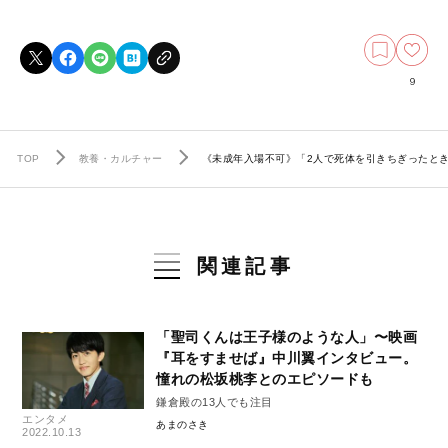
9
TOP
教養・カルチャー
《未成年入場不可》「2人で死体を引きちぎったと
関連記事
「聖司くんは王子様のような人」〜映画
『耳をすませば』中川翼インタビュー。
憧れの松坂桃李とのエピソードも
鎌倉殿の13人でも注目
エンタメ
あまのさき
2022.10.13