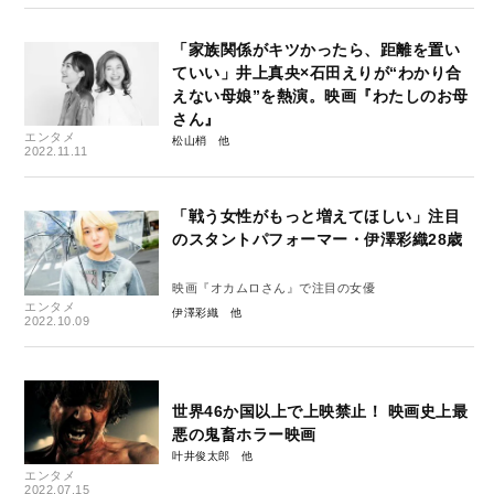
「家族関係がキツかったら、距離を置い
ていい」井上真央×石田えりが“わかり合
えない母娘”を熱演。映画『わたしのお母
さん』
エンタメ
松山梢
2022.11.11
「戦う女性がもっと増えてほしい」注目
のスタントパフォーマー・伊澤彩織28歳
映画『オカムロさん』で注目の女優
エンタメ
伊澤彩織
2022.10.09
世界46か国以上で上映禁止！ 映画史上最
悪の鬼畜ホラー映画
叶井俊太郎
エンタメ
2022.07.15