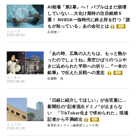
AI相場「第2幕」へ！ バブルはまだ崩壊
していない…大化け期待の注目銘柄５
選！ NVIDIA一強時代に終止符を打つ「誰
もが知っている」あの会社とは
有料
ニュース
石井僚一
2026.08.03
「あの時、広島の人たちは、もっと熱か
ったのでしょうね」美空ひばりのつぶや
きに込められた平和への祈り…『一本の
鉛筆』で伝えた反戦への意志
有料
エンタメ
佐藤剛
2025.08.06
「日経に紹介してほしい」が合言葉に…
新聞社の“記者流出ドミノ”が止まらな
い 「TikToker化まで求められた」現場
記者から不満続出
有料
ニュース
集英社オンライン編集部ニュース班
2026.07.18