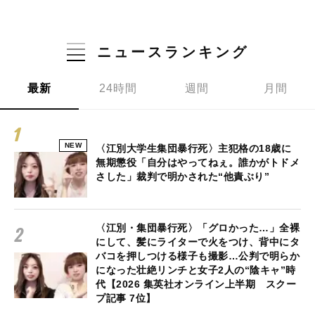
ニュースランキング
最新
24時間
週間
月間
NEW
〈江別大学生集団暴行死〉主犯格の18歳に
無期懲役「自分はやってねぇ。誰かがトドメ
さした」裁判で明かされた“他責ぶり”
〈江別・集団暴行死〉「グロかった…」全裸
にして、髪にライターで火をつけ、背中にタ
バコを押しつける様子も撮影…公判で明らか
になった壮絶リンチと女子2人の“陰キャ”時
代【2026 集英社オンライン上半期 スクー
プ記事 7位】