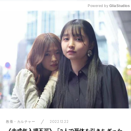
Powered by 
GliaStudios
Mute
2022.12.22
教養・カルチャー
《未成年入場不可》「2人で死体を引きちぎった