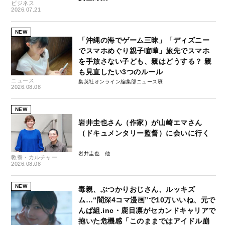
ビジネス
2026.07.21
NEW
「沖縄の海でゲーム三昧」「ディズニー
でスマホめぐり親子喧嘩」旅先でスマホ
を手放さない子ども、親はどうする？ 親
も見直したい3つのルール
ニュース
集英社オンライン編集部ニュース班
2026.08.08
NEW
岩井圭也さん（作家）が山崎エマさん
（ドキュメンタリー監督）に会いに行く
岩井圭也
教養・カルチャー
2026.08.08
NEW
毒親、ぶつかりおじさん、ルッキズ
ム…“闇深4コマ漫画”で10万いいね、元で
んぱ組.inc・鹿目凛がセカンドキャリアで
抱いた危機感「このままではアイドル崩