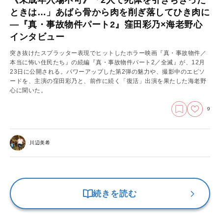
ときは…」あばら骨から肉を削ぎ落してひき肉に
―『真・事故物件パート2』窪田彩乃×海老野心
インタビュー
突き抜けたスプラッター表現でヒットしたホラー映画『真・事故物件／
本当に怖い住民たち』の続編『真・事故物件パート2／全滅』が、12月
23日に公開される。パワーアップした第2弾の魅力や、撮影中のエピソ
ードを、主演の窪田彩乃と、前作に続く「復活」出演を果たした海老野
心に聞いた。
9
川辺美希
続きを読む