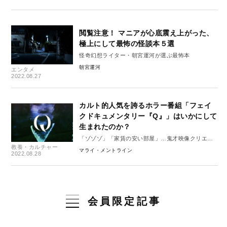
閲覧注意！ マニアが心底震え上がった、
極上にして最怖の怪談本５選
怪奇幻想ライター・朝宮運河が選ぶ最怖本
朝宮運河
エンタメ
2022.08.27
カルト的人気を誇るホラー番組「フェイ
クドキュメンタリー『Q』」はいかにして
生まれたのか？
「ゾゾゾ」「家賃の安い部屋」…鬼才映像クリエイ
教養・カルチャー
ター・皆口大地インタビュー
マライ・メントライン
2022.08.28
会員限定記事