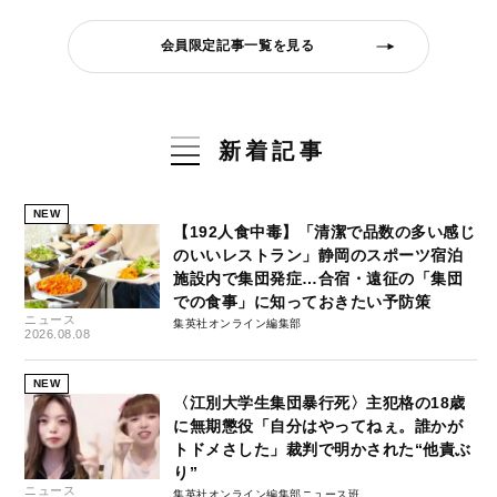
会員限定記事一覧を見る
新着記事
NEW
【192人食中毒】「清潔で品数の多い感じ
のいいレストラン」静岡のスポーツ宿泊
施設内で集団発症…合宿・遠征の「集団
での食事」に知っておきたい予防策
ニュース
集英社オンライン編集部
2026.08.08
NEW
〈江別大学生集団暴行死〉主犯格の18歳
に無期懲役「自分はやってねぇ。誰かが
トドメさした」裁判で明かされた“他責ぶ
り”
ニュース
集英社オンライン編集部ニュース班