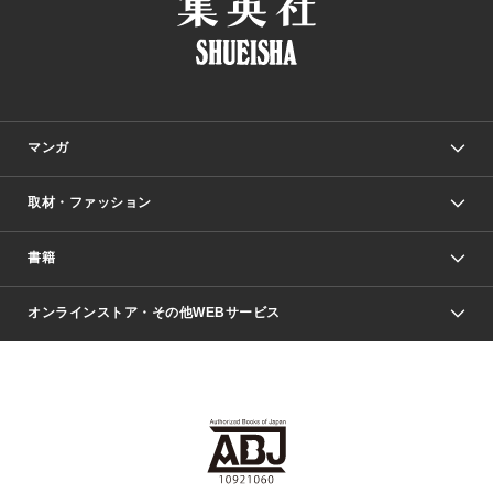
マンガ
取材・ファッション
少年マンガ
週刊少年ジャンプ
書籍
ファッション・美容
青年マンガ
ジャンプSQ.
Seventeen
週刊ヤングジャンプ
オンラインストア・その他WEBサービス
文芸・文庫・総合
芸能・情報・スポーツ
少女マンガ
Vジャンプ
non-no Web
ヤングジャンプ定期購読デジタル
すばる
Myojo
オンラインストア
りぼん
学芸・ノンフィクション・新書
最強ジャンプ
女性マンガ
@BAILA
ヤンジャン＋
小説すばる
週プレNEWS
マーガレット
集英社OTOコンテンツ
集英社 学芸編集部
少年ジャンプ＋
その他WEBサービス
クッキー
ライトノベル・ノベライズ
MAQUIA ONLINE
となりのヤングジャンプ
集英社 文芸ステーション
週プレ グラジャパ！
別冊マーガレット
SHUEISHA MANGA-ART HERITAGE
集英社 ビジネス書
ゼブラック
ココハナ
SHUEISHA ADNAVI
SPUR.JP
集英社Webマガジン Cobalt
グランドジャンプ
web 集英社文庫