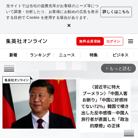
当サイトでは当社の提携先等がお客様のニーズ等につ
いて調査・分析したり、お客様にお勧めの広告を表示
詳しくはこちら
する目的で Cookie を使用する場合があります。
×
無料会員登録
ログイン
新着
ランキング
ニュース
特集
ビジネス
もっと読む
arrow_forward_ios