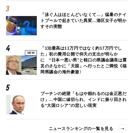
「泳ぐ人はほとんどいなくて…」猛暑のナイ
トプールで起きていた異変…港区女子が明か
すその実態
「1泊最高は11万円ではなく約17万円でし
NEW
た」初の費用公開で仰天の支出が明らか
に “日本一悪い男”と軽口の県議会議長は震
災のさなかに「天国」へ行ったとご満悦《福
岡県議会の海外豪遊〉
プーチンの絶望「もはや頼れるのは金正恩だ
け」…中国に値切られ、インドに振り回され
る“大国ロシア”の悲しい現実
ニュースランキングの一覧を見る