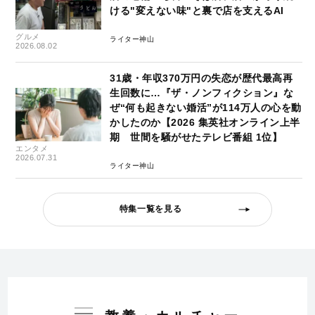
ける"変えない味"と裏で店を支えるAI
グルメ
ライター神山
2026.08.02
31歳・年収370万円の失恋が歴代最高再
生回数に…『ザ・ノンフィクション』な
ぜ“何も起きない婚活”が114万人の心を動
かしたのか【2026 集英社オンライン上半
期 世間を騒がせたテレビ番組 1位】
エンタメ
2026.07.31
ライター神山
特集一覧を見る