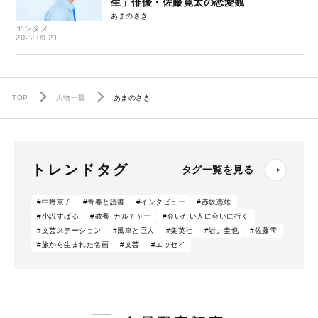
生」俳優・佐藤寛太の恋愛観
あまのさき
エンタメ
2022.09.21
TOP
人物一覧
あまのさき
トレンドタグ
タグ一覧を見る
#中野京子
#青春と読書
#インタビュー
#赤坂憲雄
#小説すばる
#教養･カルチャー
#会いたい人に会いに行く
#文芸ステーション
#風車と巨人
#集英社
#岩井圭也
#佐藤雫
#旅から生まれた名画
#文芸
#エッセイ