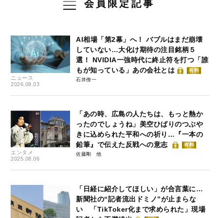
会員限定記事
AI相場「第2幕」へ！ バブルはまだ崩壊
していない…大化け期待の注目銘柄５
選！ NVIDIA一強時代に終止符を打つ「誰
もが知っている」あの会社とは
有料
ニュース
石井僚一
2026.08.03
「あの時、広島の人たちは、もっと熱か
ったのでしょうね」美空ひばりのつぶや
きに込められた平和への祈り…『一本の
鉛筆』で伝えた反戦への意志
有料
エンタメ
佐藤剛
2025.08.06
「日経に紹介してほしい」が合言葉に…
新聞社の“記者流出ドミノ”が止まらな
い 「TikToker化まで求められた」現場