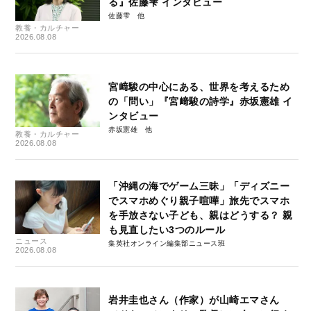
る』佐藤雫 インタビュー
佐藤雫
教養・カルチャー
2026.08.08
宮﨑駿の中心にある、世界を考えるため
の「問い」『宮﨑駿の詩学』赤坂憲雄 イ
ンタビュー
赤坂憲雄
教養・カルチャー
2026.08.08
「沖縄の海でゲーム三昧」「ディズニー
でスマホめぐり親子喧嘩」旅先でスマホ
を手放さない子ども、親はどうする？ 親
も見直したい3つのルール
ニュース
集英社オンライン編集部ニュース班
2026.08.08
岩井圭也さん（作家）が山崎エマさん