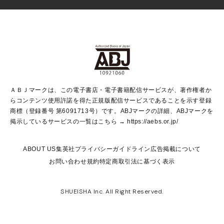
芸能・情報・スポーツ
少女マンガ
Vジャンプ
non-no Web
ヤングジャンプ定期購読デジタル
すばる
Myojo
オンラインストア
りぼん
学芸・ノンフィクション・新書
最強ジャンプ
女性マンガ
@BAILA
ヤンジャン＋
小説すばる
週プレNEWS
マーガレット
集英社OTOコンテンツ
集英社 学芸編集部
少年ジャンプ＋
その他WEBサービス
クッキー
ライトノベル・ノベライズ
MAQUIA ONLINE
となりのヤングジャンプ
集英社 文芸ステーション
週プレ グラジャパ！
別冊マーガレット
SHUEISHA MANGA-ART HERITAGE
集英社 ビジネス書
ゼブラック
ココハナ
SHUEISHA ADNAVI
SPUR.JP
集英社Webマガジン Cobalt
グランドジャンプ
web 集英社文庫
キッズ
web Sportiva
マンガMee
ジャンプキャラクターズストア
集英社新書
ジャンプルーキー！
月刊オフィスユー
ＡＢＪマークは、この電子書店・電子書籍配信サービスが、著作権者か
EDITOR'S LAB
LEE
集英社オレンジ文庫
ウルトラジャンプ
青春と読書
パラスポ＋！
らコンテンツ使用許諾を得た正規版配信サービスであることを示す登録
集英社みらい文庫
リマコミ＋
HAPPY PLUS STORE
集英社新書プラス
ジャンプTOON
商標（登録番号 第6091713号）です。ABJマークの詳細、ABJマークを
Marisol
シフォン文庫
アジア人物史
S-KIDS.LAND
マンガMeets
掲示しているサービスの一覧はこちら →
https://aebs.or.jp/
shueisha vox
よみタイ
S-MANGA
Web éclat
ダッシュエックス文庫
LEEマルシェ
kotoba
集英社ジャンプリミックス
ABOUT US
集英社プライバシーガイドライン
広告掲載について
T JAPAN:The New York Times Style Magazine
JUMP j BOOKS
お問い合わせ
規約
特定商取引法に基づく表示
SHOP Marisol
e!集英社
集英社コミック文庫
集英社女性誌ポータル
éclat premium
imidas
MEN'S NON-NO WEB
SHUEISHA Inc. All Right Reserved.
mirabella
UOMO
mirabella homme