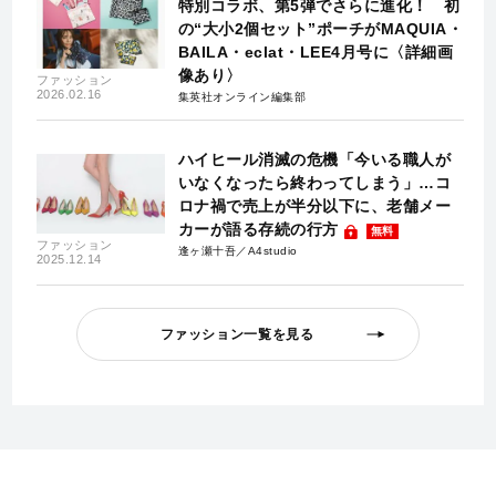
特別コラボ、第5弾でさらに進化！ 初
の“大小2個セット”ポーチがMAQUIA・
BAILA・eclat・LEE4月号に〈詳細画
像あり〉
ファッション
2026.02.16
集英社オンライン編集部
ハイヒール消滅の危機「今いる職人が
いなくなったら終わってしまう」…コ
ロナ禍で売上が半分以下に、老舗メー
カーが語る存続の行方
無料
ファッション
逢ヶ瀬十吾／A4studio
2025.12.14
ファッション一覧を見る