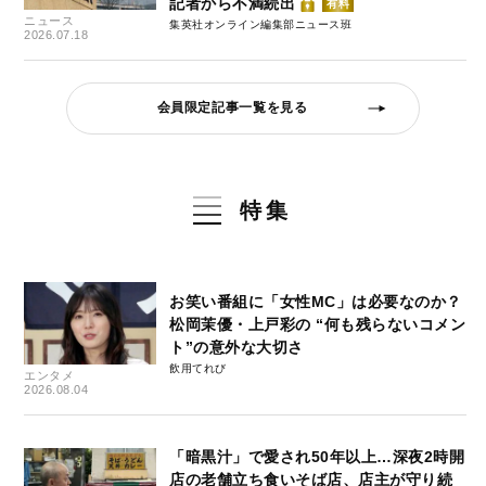
記者から不満続出
有料
ニュース
集英社オンライン編集部ニュース班
2026.07.18
会員限定記事一覧を見る
特集
お笑い番組に「女性MC」は必要なのか？
松岡茉優・上戸彩の “何も残らないコメン
ト”の意外な大切さ
飲用てれび
エンタメ
2026.08.04
「暗黒汁」で愛され50年以上…深夜2時開
店の老舗立ち食いそば店、店主が守り続