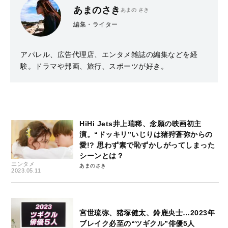
あまのさき
あまの さき
編集・ライター
アパレル、広告代理店、エンタメ雑誌の編集などを経
験。ドラマや邦画、旅行、スポーツが好き。
HiHi Jets井上瑞稀、念願の映画初主
演。“ドッキリ”いじりは猪狩蒼弥からの
愛!? 思わず素で恥ずかしがってしまった
シーンとは？
エンタメ
あまのさき
2023.05.11
宮世琉弥、猪塚健太、鈴鹿央士…2023年
ブレイク必至の“ツギクル”俳優5人