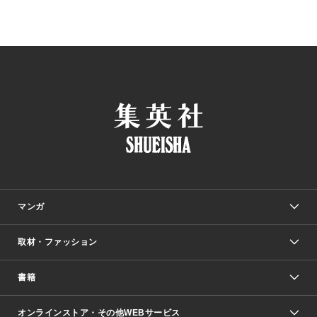
マンガ
取材・ファッション
少年マンガ
週刊少年ジャンプ
書籍
ファッション・美容
青年マンガ
ジャンプSQ.
Seventeen
週刊ヤングジャンプ
オンラインストア・その他WEBサービス
文芸・文庫・総合