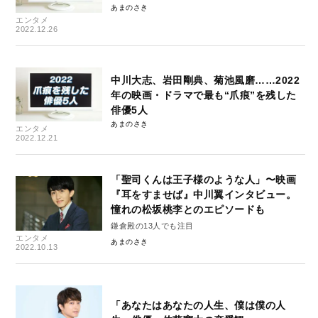
あまのさき
エンタメ
2022.12.26
中川大志、岩田剛典、菊池風磨……2022
年の映画・ドラマで最も“爪痕”を残した
俳優5人
あまのさき
エンタメ
2022.12.21
「聖司くんは王子様のような人」〜映画
『耳をすませば』中川翼インタビュー。
憧れの松坂桃李とのエピソードも
鎌倉殿の13人でも注目
エンタメ
あまのさき
2022.10.13
「あなたはあなたの人生、僕は僕の人