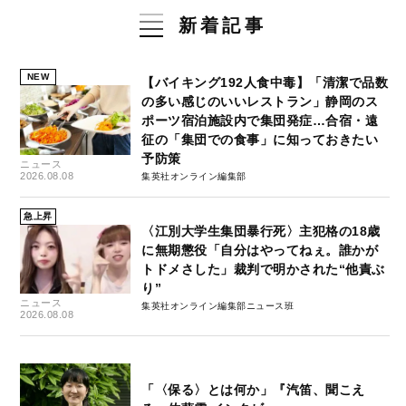
新着記事
NEW
【バイキング192人食中毒】「清潔で品数
の多い感じのいいレストラン」静岡のス
ポーツ宿泊施設内で集団発症…合宿・遠
征の「集団での食事」に知っておきたい
予防策
ニュース
2026.08.08
集英社オンライン編集部
急上昇
〈江別大学生集団暴行死〉主犯格の18歳
に無期懲役「自分はやってねぇ。誰かが
トドメさした」裁判で明かされた“他責ぶ
り”
ニュース
集英社オンライン編集部ニュース班
2026.08.08
「〈保る〉とは何か」『汽笛、聞こえ