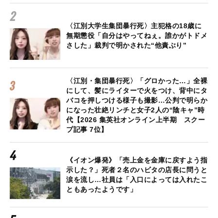
〈江別大学生集団暴行死〉主犯格の18歳に
無期懲役「自分はやってねぇ。誰かがトドメ
さした」裁判で明かされた“他責ぶり”
〈江別・集団暴行死〉「グロかった…」全裸
にして、髪にライターで火をつけ、背中にタ
バコを押しつける様子も撮影…公判で明らか
になった壮絶リンチと女子2人の“陰キャ”時
代【2026 集英社オンライン上半期 スクー
プ記事 7位】
《イオン爆発》「売上金を金庫に戻すよう指
示した？」死者２名のハビタの店長に問うと
涙を流し…社員は「入口によっては入れたこ
ともあったようです」