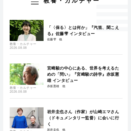
教養・カルチャー
「〈保る〉とは何か」『汽笛、聞こえ
る』佐藤雫 インタビュー
佐藤雫
教養・カルチャー
2026.08.08
宮﨑駿の中心にある、世界を考えるた
めの「問い」『宮﨑駿の詩学』赤坂憲
雄 インタビュー
赤坂憲雄
教養・カルチャー
2026.08.08
岩井圭也さん（作家）が山崎エマさん
（ドキュメンタリー監督）に会いに行
く
岩井圭也