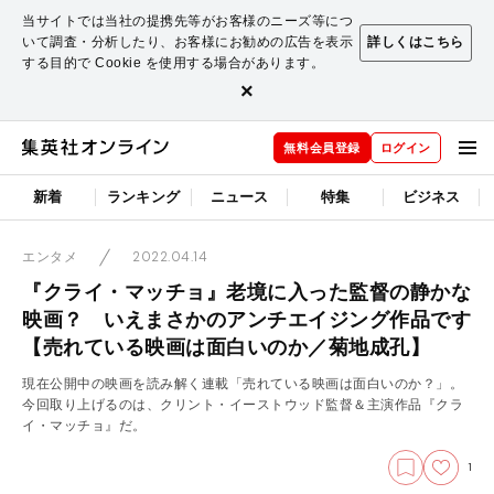
当サイトでは当社の提携先等がお客様のニーズ等につ
いて調査・分析したり、お客様にお勧めの広告を表示
詳しくはこちら
する目的で Cookie を使用する場合があります。
×
無料会員登録
ログイン
新着
ランキング
ニュース
特集
ビジネス
2022.04.14
エンタメ
『クライ・マッチョ』老境に入った監督の静かな
映画？ いえまさかのアンチエイジング作品です
【売れている映画は面白いのか／菊地成孔】
現在公開中の映画を読み解く連載「売れている映画は面白いのか？」。
今回取り上げるのは、クリント・イーストウッド監督＆主演作品『クラ
イ・マッチョ』だ。
1