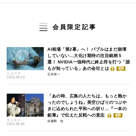
会員限定記事
AI相場「第2幕」へ！ バブルはまだ崩壊
していない…大化け期待の注目銘柄５
選！ NVIDIA一強時代に終止符を打つ「誰
もが知っている」あの会社とは
有料
ニュース
石井僚一
2026.08.03
「あの時、広島の人たちは、もっと熱か
ったのでしょうね」美空ひばりのつぶや
きに込められた平和への祈り…『一本の
鉛筆』で伝えた反戦への意志
有料
エンタメ
佐藤剛
2025.08.06