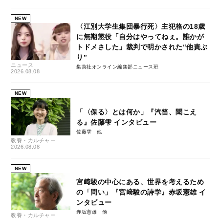
NEW
〈江別大学生集団暴行死〉主犯格の18歳
に無期懲役「自分はやってねぇ。誰かが
トドメさした」裁判で明かされた“他責ぶ
り”
ニュース
集英社オンライン編集部ニュース班
2026.08.08
NEW
「〈保る〉とは何か」『汽笛、聞こえ
る』佐藤雫 インタビュー
佐藤雫
教養・カルチャー
2026.08.08
NEW
宮﨑駿の中心にある、世界を考えるため
の「問い」『宮﨑駿の詩学』赤坂憲雄 イ
ンタビュー
赤坂憲雄
教養・カルチャー