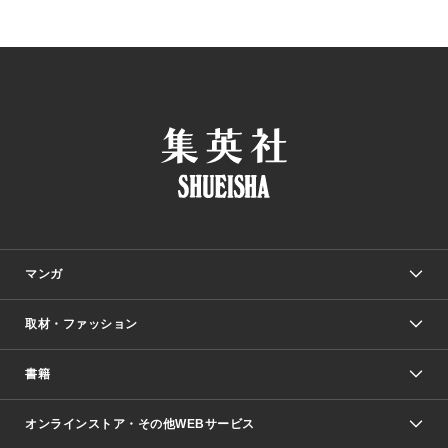
マンガ
取材・ファッション
少年マンガ
週刊少年ジャンプ
書籍
ファッション・美容
青年マンガ
ジャンプSQ.
Seventeen
週刊ヤングジャンプ
オンラインストア・その他WEBサービス
文芸・文庫・総合
芸能・情報・スポーツ
少女マンガ
Vジャンプ