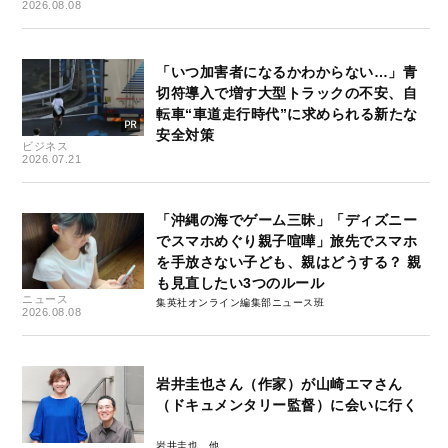
2026.08.08
「いつ加害者になるかわからない…」青
切符導入で増す大型トラックの不安、自
転車“車道走行時代”に求められる新たな
安全対策
ビジネス
2026.07.21
「沖縄の海でゲーム三昧」「ディズニー
でスマホめぐり親子喧嘩」旅先でスマホ
を手放さない子ども、親はどうする？ 親
も見直したい3つのルール
ニュース
集英社オンライン編集部ニュース班
2026.08.08
岩井圭也さん（作家）が山崎エマさん
（ドキュメンタリー監督）に会いに行く
岩井圭也