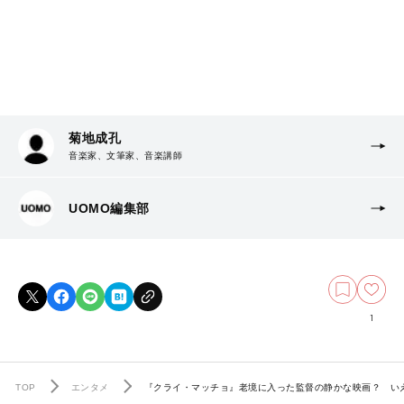
菊地成孔
音楽家、文筆家、音楽講師
UOMO編集部
1
TOP
エンタメ
『クライ・マッチョ』老境に入った監督の静かな映画？ い