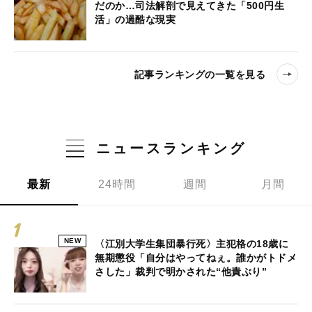
だのか…司法解剖で見えてきた「500円生
活」の過酷な現実
記事ランキングの一覧を見る
ニュースランキング
最新
24時間
週間
月間
NEW
〈江別大学生集団暴行死〉主犯格の18歳に
無期懲役「自分はやってねぇ。誰かがトドメ
さした」裁判で明かされた“他責ぶり”