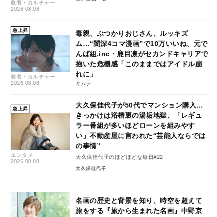
教養・カルチャー
2026.08.08
急上昇
毒親、ぶつかりおじさん、ルッキズ
ム…“闇深4コマ漫画”で10万いいね、元で
んぱ組.inc・鹿目凛がセカンドキャリアで
抱いた危機感「このままではアイドル崩
れに」
教養・カルチャー
2026.08.08
キムラ
大久保佳代子が50代でマンション購入…
急上昇
きっかけは浴槽裏の湯垢地獄、「レギュ
ラー番組が多いほどローンを組みやす
い」不動産屋に言われた“芸能人ならでは
の事情”
エンタメ
大久保佳代子のほどほどな毎日#22
2026.08.08
大久保佳代子
名画の歴史と背景を知り、時空を超えて
旅をする『旅から生まれた名画』中野京