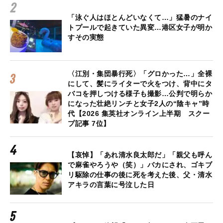
「泳ぐ人はほとんどいなくて…」猛暑のナイ
トプールで起きていた異変…港区女子が明か
すその実態
〈江別・集団暴行死〉「グロかった…」全裸
にして、髪にライターで火をつけ、背中にタ
バコを押しつける様子も撮影…公判で明らか
になった壮絶リンチと女子2人の“陰キャ”時
代【2026 集英社オンライン上半期 スクー
プ記事 7位】
【哀悼】「あれ清水良太郎だ」「親父も呼ん
で麻雀やろうや（笑）」バカにされ、ゴキブ
リ駆除の仕事の後に死を考えた後、父・清水
アキラの言葉に号泣した日