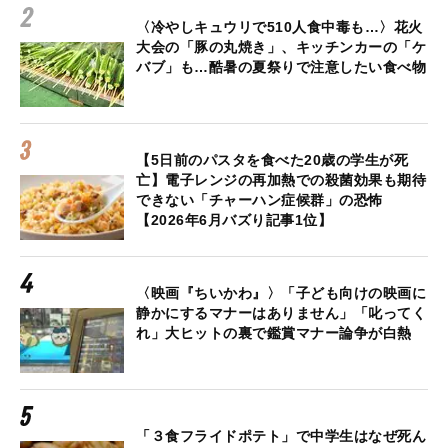
〈冷やしキュウリで510人食中毒も…〉花火
大会の「豚の丸焼き」、キッチンカーの「ケ
バブ」も…酷暑の夏祭りで注意したい食べ物
【5日前のパスタを食べた20歳の学生が死
亡】電子レンジの再加熱での殺菌効果も期待
できない「チャーハン症候群」の恐怖
【2026年6月バズり記事1位】
〈映画『ちいかわ』〉「子ども向けの映画に
静かにするマナーはありません」「叱ってく
れ」大ヒットの裏で鑑賞マナー論争が白熱
「３食フライドポテト」で中学生はなぜ死ん