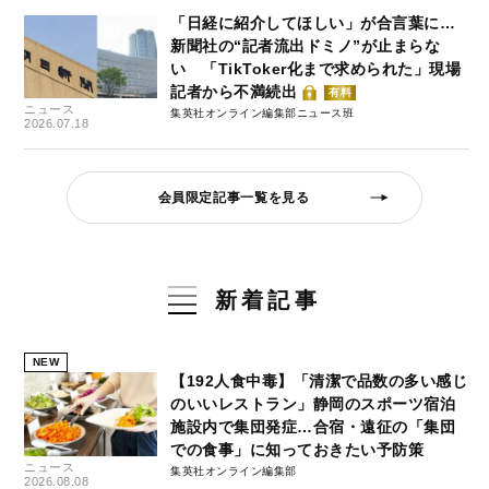
「日経に紹介してほしい」が合言葉に…
新聞社の“記者流出ドミノ”が止まらな
い 「TikToker化まで求められた」現場
記者から不満続出
有料
ニュース
集英社オンライン編集部ニュース班
2026.07.18
会員限定記事一覧を見る
新着記事
NEW
【192人食中毒】「清潔で品数の多い感じ
のいいレストラン」静岡のスポーツ宿泊
施設内で集団発症…合宿・遠征の「集団
での食事」に知っておきたい予防策
ニュース
集英社オンライン編集部
2026.08.08