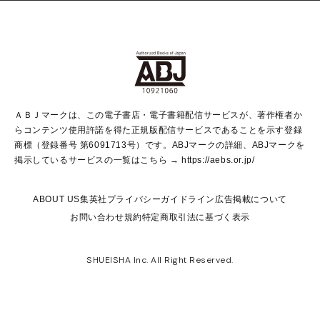
non-no Web
ヤングジャンプ定期購読デジタル
すばる
Myojo
オンラインストア
りぼん
学芸・ノンフィクション・新書
最強ジャンプ
女性マンガ
@BAILA
ヤンジャン＋
小説すばる
週プレNEWS
マーガレット
集英社OTOコンテンツ
集英社 学芸編集部
少年ジャンプ＋
その他WEBサービス
クッキー
ライトノベル・ノベライズ
MAQUIA ONLINE
となりのヤングジャンプ
集英社 文芸ステーション
週プレ グラジャパ！
別冊マーガレット
SHUEISHA MANGA-ART HERITAGE
集英社 ビジネス書
ゼブラック
ココハナ
SHUEISHA ADNAVI
SPUR.JP
集英社Webマガジン Cobalt
グランドジャンプ
web 集英社文庫
キッズ
web Sportiva
マンガMee
ジャンプキャラクターズストア
集英社新書
ジャンプルーキー！
月刊オフィスユー
ＡＢＪマークは、この電子書店・電子書籍配信サービスが、著作権者か
EDITOR'S LAB
LEE
集英社オレンジ文庫
ウルトラジャンプ
青春と読書
パラスポ＋！
らコンテンツ使用許諾を得た正規版配信サービスであることを示す登録
集英社みらい文庫
リマコミ＋
HAPPY PLUS STORE
集英社新書プラス
ジャンプTOON
商標（登録番号 第6091713号）です。ABJマークの詳細、ABJマークを
Marisol
シフォン文庫
アジア人物史
S-KIDS.LAND
マンガMeets
掲示しているサービスの一覧はこちら →
https://aebs.or.jp/
shueisha vox
よみタイ
S-MANGA
Web éclat
ダッシュエックス文庫
LEEマルシェ
kotoba
集英社ジャンプリミックス
ABOUT US
集英社プライバシーガイドライン
広告掲載について
T JAPAN:The New York Times Style Magazine
JUMP j BOOKS
お問い合わせ
規約
特定商取引法に基づく表示
SHOP Marisol
e!集英社
集英社コミック文庫
集英社女性誌ポータル
éclat premium
imidas
MEN'S NON-NO WEB
SHUEISHA Inc. All Right Reserved.
mirabella
UOMO
mirabella homme