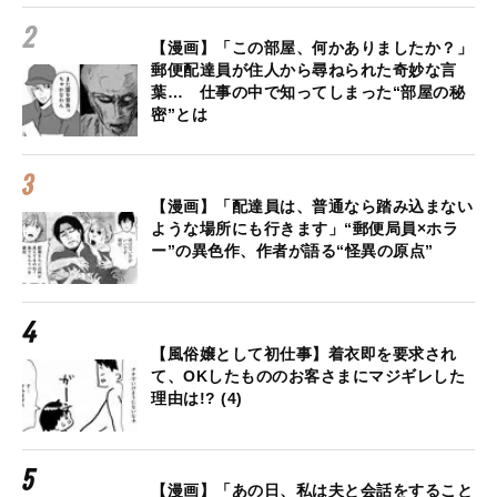
【漫画】「この部屋、何かありましたか？」
郵便配達員が住人から尋ねられた奇妙な言
葉… 仕事の中で知ってしまった“部屋の秘
密”とは
【漫画】「配達員は、普通なら踏み込まない
ような場所にも行きます」“郵便局員×ホラ
ー”の異色作、作者が語る“怪異の原点”
【風俗嬢として初仕事】着衣即を要求され
て、OKしたもののお客さまにマジギレした
理由は!? (4)
【漫画】「あの日、私は夫と会話をすること