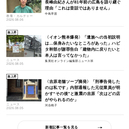
長峰由紀さんが81年前の広島を語り継ぐ
理由「これは昔話ではありません」
中島早苗
教養・カルチャー
2026.08.06
急上昇
〈イオン熊本爆発〉「遺族への当初説明
は…保身みたいなところがあった」ハビ
タ幹部が謝罪告白「建物内に戻りたいと
本人は言ってなかった」
ニュース
集英社オンライン編集部ニュース班
2026.08.05
急上昇
〈吉原老舗ソープ摘発〉「刑事告発した
のは私です」内部通報した元従業員が明
かす“その後”と激震の吉原「次はどの店
がやられるのか」
ニュース
河合桃子
2026.08.05
新着記事一覧を見る