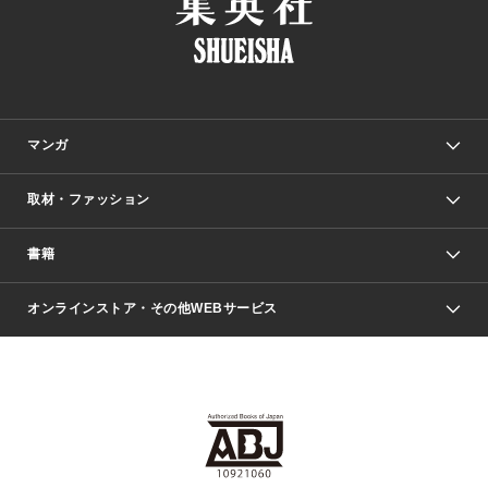
マンガ
取材・ファッション
少年マンガ
週刊少年ジャンプ
書籍
ファッション・美容
青年マンガ
ジャンプSQ.
Seventeen
週刊ヤングジャンプ
オンラインストア・その他WEBサービス
文芸・文庫・総合
芸能・情報・スポーツ
少女マンガ
Vジャンプ
non-no Web
ヤングジャンプ定期購読デジタル
すばる
Myojo
オンラインストア
りぼん
学芸・ノンフィクション・新書
最強ジャンプ
女性マンガ
@BAILA
ヤンジャン＋
小説すばる
週プレNEWS
マーガレット
集英社OTOコンテンツ
集英社 学芸編集部
少年ジャンプ＋
その他WEBサービス
クッキー
ライトノベル・ノベライズ
MAQUIA ONLINE
となりのヤングジャンプ
集英社 文芸ステーション
週プレ グラジャパ！
別冊マーガレット
SHUEISHA MANGA-ART HERITAGE
集英社 ビジネス書
ゼブラック
ココハナ
SHUEISHA ADNAVI
SPUR.JP
集英社Webマガジン Cobalt
グランドジャンプ
web 集英社文庫
キッズ