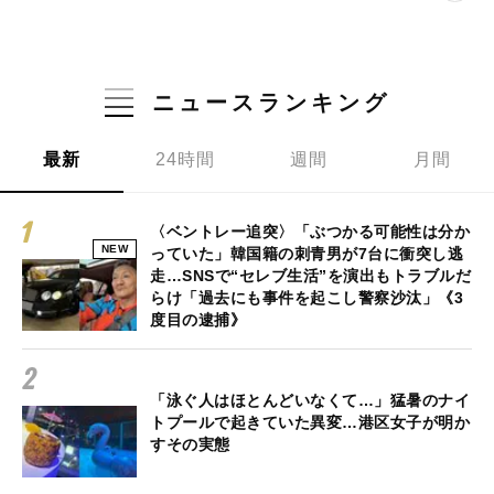
ニュースランキング
最新
24時間
週間
月間
〈ベントレー追突〉「ぶつかる可能性は分か
NEW
っていた」韓国籍の刺青男が7台に衝突し逃
走…SNSで“セレブ生活”を演出もトラブルだ
らけ「過去にも事件を起こし警察沙汰」《3
度目の逮捕》
「泳ぐ人はほとんどいなくて…」猛暑のナイ
トプールで起きていた異変…港区女子が明か
すその実態