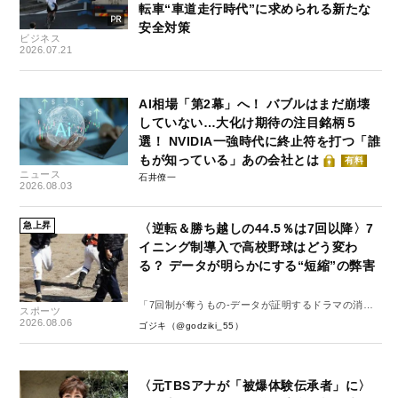
転車“車道走行時代”に求められる新たな
安全対策
ビジネス
2026.07.21
AI相場「第2幕」へ！ バブルはまだ崩壊
していない…大化け期待の注目銘柄５
選！ NVIDIA一強時代に終止符を打つ「誰
もが知っている」あの会社とは
有料
ニュース
石井僚一
2026.08.03
急上昇
〈逆転＆勝ち越しの44.5％は7回以降〉7
イニング制導入で高校野球はどう変わ
る？ データが明らかにする“短縮”の弊害
「7回制が奪うもの-データが証明するドラマの消
スポーツ
失-」
2026.08.06
ゴジキ（@godziki_55）
〈元TBSアナが「被爆体験伝承者」に〉