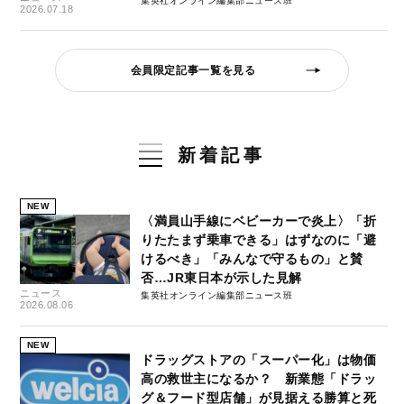
集英社オンライン編集部ニュース班
2026.07.18
会員限定記事一覧を見る
新着記事
NEW
〈満員山手線にベビーカーで炎上〉「折
りたたまず乗車できる」はずなのに「避
けるべき」「みんなで守るもの」と賛
否…JR東日本が示した見解
ニュース
集英社オンライン編集部ニュース班
2026.08.06
NEW
ドラッグストアの「スーパー化」は物価
高の救世主になるか？ 新業態「ドラッ
グ＆フード型店舗」が見据える勝算と死