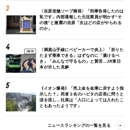
〈吉原老舗ソープ摘発〉「刑事告発したのは
私です」内部通報した元従業員が明かす“そ
の後”と激震の吉原「次はどの店がやられる
のか」
〈満員山手線にベビーカーで炎上〉「折りた
NEW
たまず乗車できる」はずなのに「避けるべ
き」「みんなで守るもの」と賛否…JR東日
本が示した見解
《イオン爆発》「売上金を金庫に戻すよう指
示した？」死者２名のハビタの店長に問うと
涙を流し…社員は「入口によっては入れたこ
ともあったようです」
ニュースランキングの一覧を見る