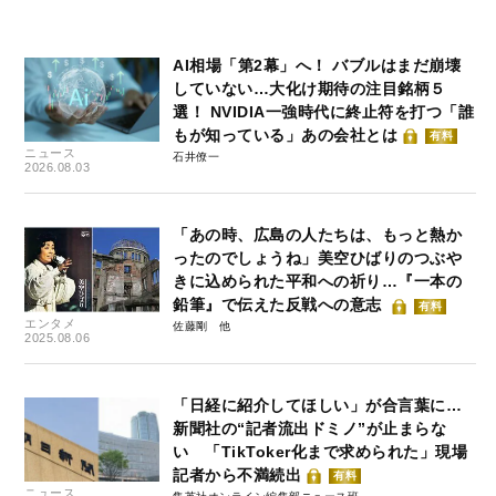
AI相場「第2幕」へ！ バブルはまだ崩壊
していない…大化け期待の注目銘柄５
選！ NVIDIA一強時代に終止符を打つ「誰
もが知っている」あの会社とは
有料
ニュース
石井僚一
2026.08.03
「あの時、広島の人たちは、もっと熱か
ったのでしょうね」美空ひばりのつぶや
きに込められた平和への祈り…『一本の
鉛筆』で伝えた反戦への意志
有料
エンタメ
佐藤剛
2025.08.06
「日経に紹介してほしい」が合言葉に…
新聞社の“記者流出ドミノ”が止まらな
い 「TikToker化まで求められた」現場
記者から不満続出
有料
ニュース