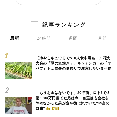
記事ランキング
最新
24時間
週間
月間
〈冷やしキュウリで510人食中毒も…〉花火
大会の「豚の丸焼き」、キッチンカーの「ケ
バブ」も…酷暑の夏祭りで注意したい食べ物
「もうお金はないです」20年前、ロト6で３
億2000万円当てた男は今…当選後も会社を
辞めなかった男が定年後に気づいた“本当の
自由”
有料