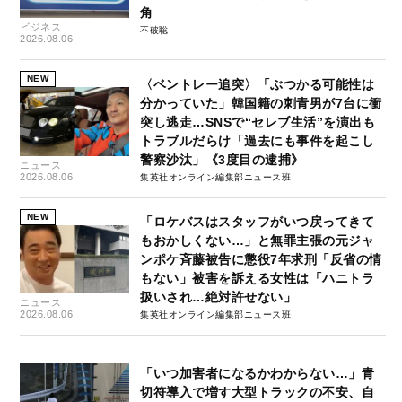
角
ビジネス
不破聡
2026.08.06
NEW
〈ベントレー追突〉「ぶつかる可能性は
分かっていた」韓国籍の刺青男が7台に衝
突し逃走…SNSで“セレブ生活”を演出も
トラブルだらけ「過去にも事件を起こし
警察沙汰」《3度目の逮捕》
ニュース
2026.08.06
集英社オンライン編集部ニュース班
NEW
「ロケバスはスタッフがいつ戻ってきて
もおかしくない…」と無罪主張の元ジャ
ンポケ斉藤被告に懲役7年求刑「反省の情
もない」被害を訴える女性は「ハニトラ
扱いされ…絶対許せない」
ニュース
2026.08.06
集英社オンライン編集部ニュース班
「いつ加害者になるかわからない…」青
切符導入で増す大型トラックの不安、自