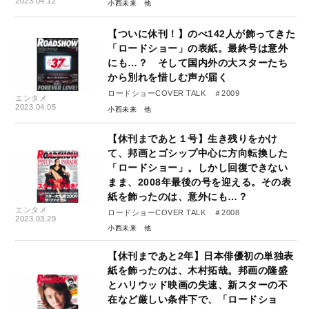
2023.04.12
小西未来
【ついに休刊！】のべ142人が飾ってきた
「ロードショー」の表紙。最終号は意外
にも…？ そして国内外の大スターたち
から別れを惜しむ声が届く
ロードショーCOVER TALK ＃2009
エンタメ
2023.04.05
小西未来
【休刊まであと１号】生き残りをかけ
て、邦画とゴシップ中心に方向転換した
「ロードショー」。しかし回復できない
まま、2008年最後の号を迎える。その表
紙を飾ったのは、意外にも…？
エンタメ
ロードショーCOVER TALK ＃2008
2023.03.29
小西未来
【休刊まであと2年】日本俳優初の単独表
紙を飾ったのは、木村拓哉。邦画の隆盛
とハリウッド映画の失速、新スターの不
在など厳しい条件下で、「ロードショ