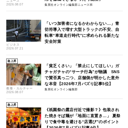
ニュース
2026.08.07
集英社オンライン編集部ニュース班
「いつ加害者になるかわからない…」青
切符導入で増す大型トラックの不安、自
転車“車道走行時代”に求められる新たな
安全対策
ビジネス
2026.07.21
急上昇
「貧乏くさい」「禁止にしてほしい」ガ
チャガチャの“サーチ行為”が物議 SNS
で賛否真っ二つ、店舗側が明かした意外
な本音【2026年7月バズり記事5位】
教養・カルチャー
集英社オンライン編集部
2026.08.07
急上昇
《祇園祭の露店付近で撮影？》包装され
た焼きそば麺が「地面に直置き…」 夏祭
りで食中毒を避ける“店選び”のポイント
【2026年7月バズり記事4位】