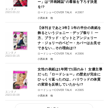
ー」は“洋画雑誌”の看板を下ろす決意
を!?
エンタメ
2023.03.22
ロードショーCOVER TALK ＃2007
小西未来
【休刊まであと3年】1年の半分の表紙を
飾るというジョニー・デップ祭り！ 一
方、ブラッド・ピットとアンジェリー
ナ・ジョリーのベビー・カバーはお見せ
できない…その理由は!?
エンタメ
ロードショーCOVER TALK ＃2006
2023.03.15
小西未来
女性の表紙は1年間で1回のみ！ 女優主導
だった「ロードショー」の歴史が完全に
ひっくり返ったのは、ハリウッドの体質
の変容を反映していたから!?
ロードショーCOVER TALK ＃2005
エンタメ
2023.03.08
小西未来