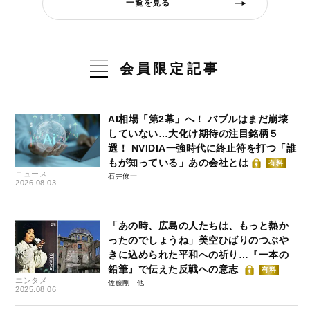
一覧を見る
会員限定記事
AI相場「第2幕」へ！ バブルはまだ崩壊
していない…大化け期待の注目銘柄５
選！ NVIDIA一強時代に終止符を打つ「誰
もが知っている」あの会社とは
有料
ニュース
石井僚一
2026.08.03
「あの時、広島の人たちは、もっと熱か
ったのでしょうね」美空ひばりのつぶや
きに込められた平和への祈り…『一本の
鉛筆』で伝えた反戦への意志
有料
エンタメ
佐藤剛
2025.08.06