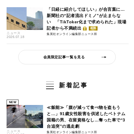
「日経に紹介してほしい」が合言葉に…
新聞社の“記者流出ドミノ”が止まらな
い 「TikToker化まで求められた」現場
記者から不満続出
有料
ニュース
集英社オンライン編集部ニュース班
2026.07.18
会員限定記事一覧を見る
新着記事
NEW
≪飯能≫「腹が減って食べ物を盗もう
と…」91歳女性殺害を供述したベトナム
国籍の男、在留資格なし…奪った車で“3
台追突”の逃走劇
ニュース
集英社オンライン編集部ニュース班