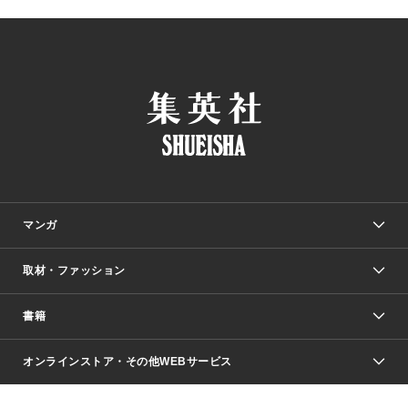
マンガ
取材・ファッション
少年マンガ
週刊少年ジャンプ
書籍
ファッション・美容
青年マンガ
ジャンプSQ.
Seventeen
週刊ヤングジャンプ
オンラインストア・その他WEBサービス
文芸・文庫・総合
芸能・情報・スポーツ
少女マンガ
Vジャンプ
non-no Web
ヤングジャンプ定期購読デジタル
すばる
Myojo