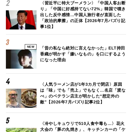
〈習近平に特大ブーメラン〉「中国人客お断
り」「中国に好感持てない72%」韓国で噴き
出した反中感情…中国人旅行者が直面した
「政治的摩擦」の正体【2026年7月バズり記
事1位】
NEW
「昔の私なら絶対に言えなかった」ELT持田
香織が明かす「嫌いなもの」を口にするよう
になった理由
〈人気ラーメン店が1年3カ月で閉店〉原因
は「味」でも「売上」でもなく…名店「渡な
べ」のベテラン店主が明かした“想定外の
敵”【2026年7月バズり記事2位】
〈冷やしキュウリで510人食中毒も…〉花火
大会の「豚の丸焼き」、キッチンカーの「ケ