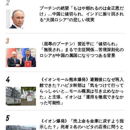
プーチンの絶望「もはや頼れるのは金正恩だ
け」…中国に値切られ、インドに振り回され
る“大国ロシア”の悲しい現実
〈屈辱のプーチン〉習近平に「値切られ」
「無視され」まるで主従関係…苦境深刻化の
ロシアが中国の属国になりつつある背景
《イオンモール熊本爆発》避難後になぜ再入
館できた？ハビタ幹部は「気をつけて行って
らっしゃいと…モール職員は引き止めなかっ
た」と主張、イオンは「運用を徹底できなか
った可能性」
《イオン爆発》「売上金を金庫に戻すよう指
示した？」死者２名のハビタの店長に問うと