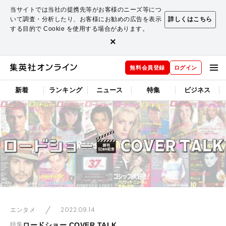
当サイトでは当社の提携先等がお客様のニーズ等につ
いて調査・分析したり、お客様にお勧めの広告を表示
詳しくはこちら
する目的で Cookie を使用する場合があります。
×
無料会員登録
ログイン
新着
ランキング
ニュース
特集
ビジネス
2022.09.14
エンタメ
ロードショー COVER TALK
特集