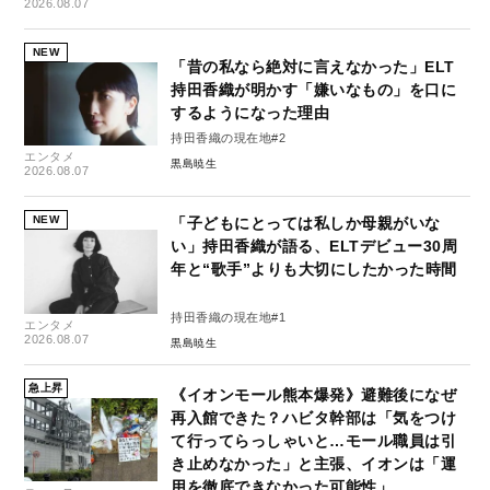
2026.08.07
NEW
「昔の私なら絶対に言えなかった」ELT
持田香織が明かす「嫌いなもの」を口に
するようになった理由
持田香織の現在地#2
エンタメ
黒島暁生
2026.08.07
NEW
「子どもにとっては私しか母親がいな
い」持田香織が語る、ELTデビュー30周
年と“歌手”よりも大切にしたかった時間
持田香織の現在地#1
エンタメ
2026.08.07
黒島暁生
急上昇
《イオンモール熊本爆発》避難後になぜ
再入館できた？ハビタ幹部は「気をつけ
て行ってらっしゃいと…モール職員は引
き止めなかった」と主張、イオンは「運
用を徹底できなかった可能性」