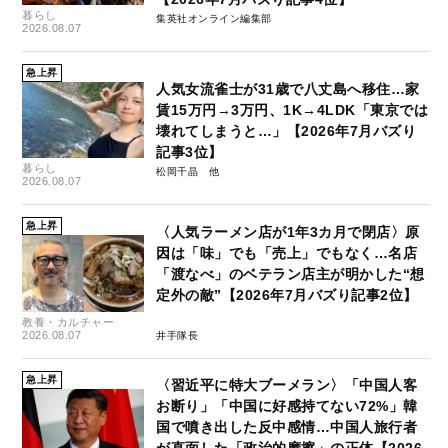
暮らし
集英社オンライン編集部
2026.08.07
急上昇
人気女流雀士が31歳で八丈島へ移住…家
賃15万円→3万円、1K→4LDK「東京では
壊れてしまうと…」【2026年7月バズり
記事3位】
暮らし
松岡千晶
2026.08.07
急上昇
〈人気ラーメン店が1年3カ月で閉店〉原
因は「味」でも「売上」でもなく…名店
「渡なべ」のベテラン店主が明かした“想
定外の敵”【2026年7月バズり記事2位】
教養・カルチャー
2026.08.07
井手隊長
急上昇
〈習近平に特大ブーメラン〉「中国人客
お断り」「中国に好感持てない72%」韓
国で噴き出した反中感情…中国人旅行者