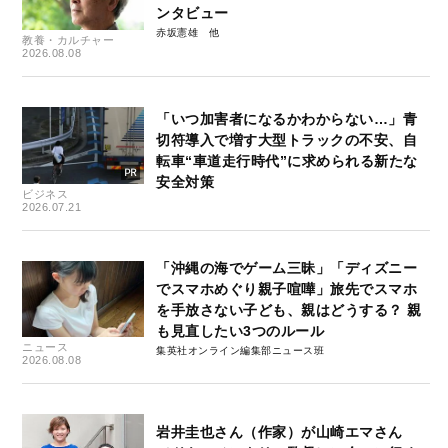
ンタビュー
赤坂憲雄
教養・カルチャー
2026.08.08
「いつ加害者になるかわからない…」青
切符導入で増す大型トラックの不安、自
転車“車道走行時代”に求められる新たな
安全対策
ビジネス
2026.07.21
「沖縄の海でゲーム三昧」「ディズニー
でスマホめぐり親子喧嘩」旅先でスマホ
を手放さない子ども、親はどうする？ 親
も見直したい3つのルール
ニュース
集英社オンライン編集部ニュース班
2026.08.08
岩井圭也さん（作家）が山崎エマさん