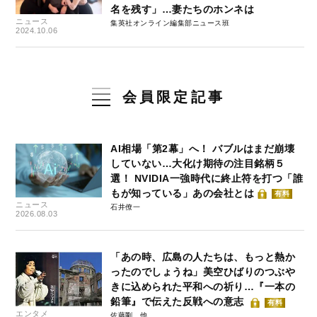
名を残す」…妻たちのホンネは
ニュース
集英社オンライン編集部ニュース班
2024.10.06
会員限定記事
AI相場「第2幕」へ！ バブルはまだ崩壊
していない…大化け期待の注目銘柄５
選！ NVIDIA一強時代に終止符を打つ「誰
もが知っている」あの会社とは
有料
ニュース
石井僚一
2026.08.03
「あの時、広島の人たちは、もっと熱か
ったのでしょうね」美空ひばりのつぶや
きに込められた平和への祈り…『一本の
鉛筆』で伝えた反戦への意志
有料
エンタメ
佐藤剛