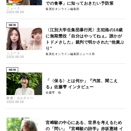
での食事」に知っておきたい予防策
ニュース
集英社オンライン編集部
2026.08.08
NEW
〈江別大学生集団暴行死〉主犯格の18歳
に無期懲役「自分はやってねぇ。誰かが
トドメさした」裁判で明かされた“他責ぶ
り”
ニュース
集英社オンライン編集部ニュース班
2026.08.08
NEW
「〈保る〉とは何か」『汽笛、聞こえ
る』佐藤雫 インタビュー
佐藤雫
教養・カルチャー
2026.08.08
宮﨑駿の中心にある、世界を考えるため
の「問い」『宮﨑駿の詩学』赤坂憲雄 イ