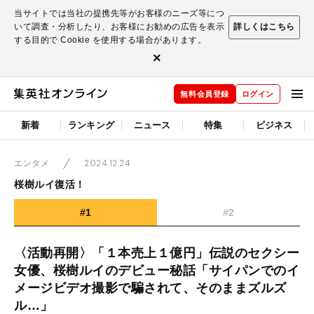
当サイトでは当社の提携先等がお客様のニーズ等につ
いて調査・分析したり、お客様にお勧めの広告を表示
詳しくはこちら
する目的で Cookie を使用する場合があります。
×
無料会員登録
ログイン
新着
ランキング
ニュース
特集
ビジネス
2024.12.24
エンタメ
桜樹ルイ復活！
#1
#2
〈活動再開〉「１本売上１億円」伝説のセクシー
女優、桜樹ルイのデビュー秘話「サイパンでのイ
メージビデオ撮影で騙されて、そのままズルズ
ル…」