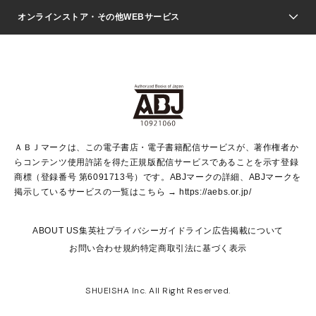
ジャンプSQ.
Seventeen
週刊ヤングジャンプ
オンラインストア・その他WEBサービス
文芸・文庫・総合
芸能・情報・スポーツ
少女マンガ
Vジャンプ
non-no Web
ヤングジャンプ定期購読デジタル
すばる
Myojo
オンラインストア
りぼん
学芸・ノンフィクション・新書
最強ジャンプ
女性マンガ
@BAILA
ヤンジャン＋
小説すばる
週プレNEWS
マーガレット
集英社OTOコンテンツ
集英社 学芸編集部
少年ジャンプ＋
その他WEBサービス
クッキー
ライトノベル・ノベライズ
MAQUIA ONLINE
となりのヤングジャンプ
集英社 文芸ステーション
週プレ グラジャパ！
別冊マーガレット
SHUEISHA MANGA-ART HERITAGE
集英社 ビジネス書
ゼブラック
ココハナ
SHUEISHA ADNAVI
SPUR.JP
集英社Webマガジン Cobalt
グランドジャンプ
web 集英社文庫
キッズ
web Sportiva
マンガMee
ジャンプキャラクターズストア
集英社新書
ジャンプルーキー！
月刊オフィスユー
ＡＢＪマークは、この電子書店・電子書籍配信サービスが、著作権者か
EDITOR'S LAB
LEE
集英社オレンジ文庫
ウルトラジャンプ
青春と読書
パラスポ＋！
らコンテンツ使用許諾を得た正規版配信サービスであることを示す登録
集英社みらい文庫
リマコミ＋
HAPPY PLUS STORE
集英社新書プラス
ジャンプTOON
商標（登録番号 第6091713号）です。ABJマークの詳細、ABJマークを
Marisol
シフォン文庫
アジア人物史
S-KIDS.LAND
マンガMeets
掲示しているサービスの一覧はこちら →
https://aebs.or.jp/
shueisha vox
よみタイ
S-MANGA
Web éclat
ダッシュエックス文庫
LEEマルシェ
kotoba
集英社ジャンプリミックス
ABOUT US
集英社プライバシーガイドライン
広告掲載について
T JAPAN:The New York Times Style Magazine
JUMP j BOOKS
お問い合わせ
規約
特定商取引法に基づく表示
SHOP Marisol
e!集英社
集英社コミック文庫
集英社女性誌ポータル
éclat premium
imidas
MEN'S NON-NO WEB
SHUEISHA Inc. All Right Reserved.
mirabella