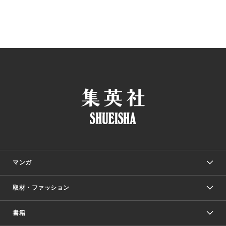
マンガ
取材・ファッション
少年マンガ
週刊少年ジャンプ
書籍
ファッション・美容
青年マンガ