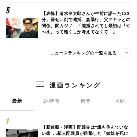
【哀悼】清水良太郎さんが生前に語った120
分。覚せい剤で逮捕、妻暴行、父アキラとの
関係、闇カジノ…「逮捕されても最初は『や
べえ』って軽くしか考えてなくて…」
ニュースランキングの一覧を見る
漫画ランキング
最新
24時間
週間
月間
【新連載・漫画】配達先は“誰も住んでいな
い家”…新人配達員が目撃した「姉妹を死に