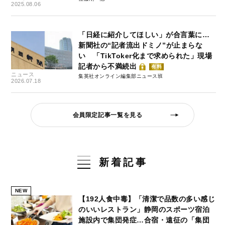
2025.08.06
「日経に紹介してほしい」が合言葉に…
新聞社の“記者流出ドミノ”が止まらな
い 「TikToker化まで求められた」現場
記者から不満続出
有料
ニュース
集英社オンライン編集部ニュース班
2026.07.18
会員限定記事一覧を見る
新着記事
NEW
【192人食中毒】「清潔で品数の多い感じ
のいいレストラン」静岡のスポーツ宿泊
施設内で集団発症…合宿・遠征の「集団