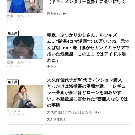
（ドキュメンタリー監督）に会いに行く
岩井圭也
教養・カルチャー
2026.08.08
急上昇
毒親、ぶつかりおじさん、ルッキズ
ム…“闇深4コマ漫画”で10万いいね、元で
んぱ組.inc・鹿目凛がセカンドキャリアで
抱いた危機感「このままではアイドル崩
れに」
教養・カルチャー
2026.08.08
キムラ
大久保佳代子が50代でマンション購入…
急上昇
きっかけは浴槽裏の湯垢地獄、「レギュ
ラー番組が多いほどローンを組みやす
い」不動産屋に言われた“芸能人ならでは
の事情”
エンタメ
大久保佳代子のほどほどな毎日#22
2026.08.08
大久保佳代子