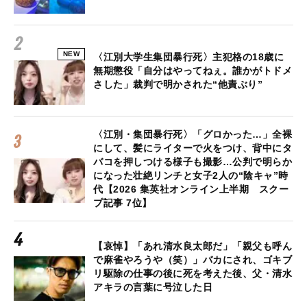
NEW
〈江別大学生集団暴行死〉主犯格の18歳に
無期懲役「自分はやってねぇ。誰かがトドメ
さした」裁判で明かされた“他責ぶり”
〈江別・集団暴行死〉「グロかった…」全裸
にして、髪にライターで火をつけ、背中にタ
バコを押しつける様子も撮影…公判で明らか
になった壮絶リンチと女子2人の“陰キャ”時
代【2026 集英社オンライン上半期 スクー
プ記事 7位】
【哀悼】「あれ清水良太郎だ」「親父も呼ん
で麻雀やろうや（笑）」バカにされ、ゴキブ
リ駆除の仕事の後に死を考えた後、父・清水
アキラの言葉に号泣した日