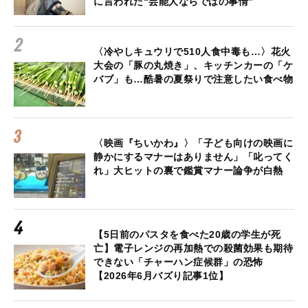
に言われた“芸能人ならではの事情”
〈冷やしキュウリで510人食中毒も…〉花火
大会の「豚の丸焼き」、キッチンカーの「ケ
バブ」も…酷暑の夏祭りで注意したい食べ物
〈映画『ちいかわ』〉「子ども向けの映画に
静かにするマナーはありません」「叱ってく
れ」大ヒットの裏で鑑賞マナー論争が白熱
【5日前のパスタを食べた20歳の学生が死
亡】電子レンジの再加熱での殺菌効果も期待
できない「チャーハン症候群」の恐怖
【2026年6月バズり記事1位】