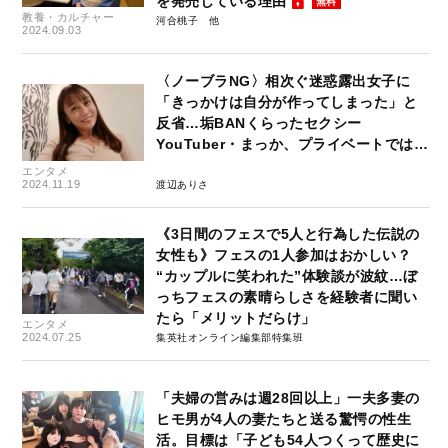
を発売している理由
無料
教養・カルチャー
河合桃子
2024.09.03
〈ノーブラNG〉相次ぐ迷惑露出女子に
「きっかけは自分が作ってしまった」と
反省…垢BANくらったセクシー
YouTuber・まっか、プライベートでは…
エンタメ
2024.11.19
渡辺ありさ
《3日間のフェスで5人と行為した伝説の
女性も》フェスの1人参加はおかしい？
“カップルに笑われた”体験談が波紋…ぼ
っちフェスの素晴らしさを経験者に聞い
たら「メリットだらけ」
エンタメ
2024.07.25
集英社オンライン編集部特集班
「夫婦の営みは週28回以上」一夫多妻の
ヒモ男が4人の妻たちと送る驚愕の性生
活。目標は「子ども54人つくって歴史に