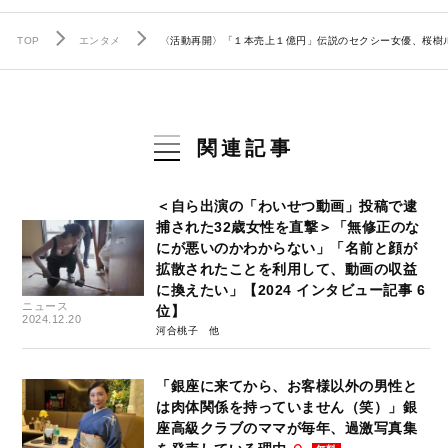
TOP
エンタメ
〈活動再開〉「１本売上１億円」伝説のセクシー女優、桜樹
関連記事
＜自ら出演の「わいせつ動画」投稿で逮
捕された32歳女性を直撃＞「無修正のな
にが悪いのかわからない」「名前と顔が
拡散されたことを利用して、動画の収益
に換えたい」【2024 インタビュー記事 6
ニュース
位】
2024.12.20
河合桃子
「銀座に来てから、お客様以外の男性と
は肉体関係を持っていません（笑）」銀
座高級クラブのママが毎年、過激写真集