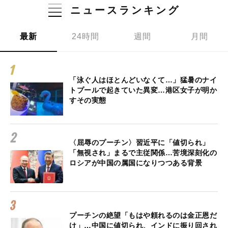
ニュースランキング
最新
24時間
週間
月間
「泳ぐ人はほとんどいなくて…」猛暑のナイ
トプールで起きていた異変…港区女子が明か
すその実態
〈屈辱のプーチン〉習近平に「値切られ」
「無視され」まるで主従関係…苦境深刻化の
ロシアが中国の属国になりつつある背景
プーチンの絶望「もはや頼れるのは金正恩だ
け」…中国に値切られ、インドに振り回され