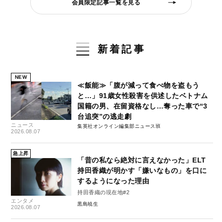
会員限定記事一覧を見る
新着記事
NEW
≪飯能≫「腹が減って食べ物を盗もう
と…」91歳女性殺害を供述したベトナム
国籍の男、在留資格なし…奪った車で“3
台追突”の逃走劇
ニュース
集英社オンライン編集部ニュース班
2026.08.07
急上昇
「昔の私なら絶対に言えなかった」ELT
持田香織が明かす「嫌いなもの」を口に
するようになった理由
持田香織の現在地#2
エンタメ
黒島暁生
2026.08.07