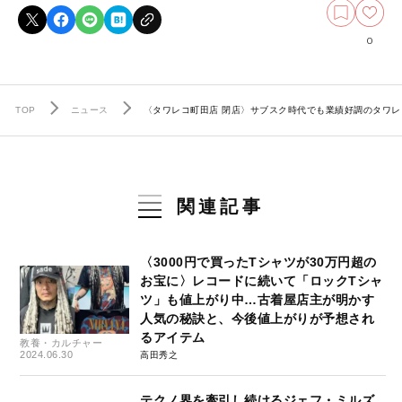
0
TOP
ニュース
〈タワレコ町田店 閉店〉サブスク時代でも業績好調のタワレ
関連記事
〈3000円で買ったTシャツが30万円超の
お宝に〉レコードに続いて「ロックTシャ
ツ」も値上がり中…古着屋店主が明かす
人気の秘訣と、今後値上がりが予想され
るアイテム
教養・カルチャー
2024.06.30
高田秀之
テクノ界を牽引し続けるジェフ・ミルズ