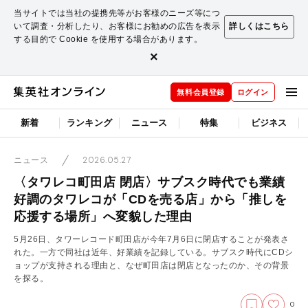
当サイトでは当社の提携先等がお客様のニーズ等につ
いて調査・分析したり、お客様にお勧めの広告を表示
詳しくはこちら
する目的で Cookie を使用する場合があります。
×
無料会員登録
ログイン
新着
ランキング
ニュース
特集
ビジネス
2026.05.27
ニュース
〈タワレコ町田店 閉店〉サブスク時代でも業績
好調のタワレコが「CDを売る店」から「推しを
応援する場所」へ変貌した理由
5月26日、タワーレコード町田店が今年7月6日に閉店することが発表さ
れた。一方で同社は近年、好業績を記録している。サブスク時代にCDシ
ョップが支持される理由と、なぜ町田店は閉店となったのか、その背景
を探る。
0