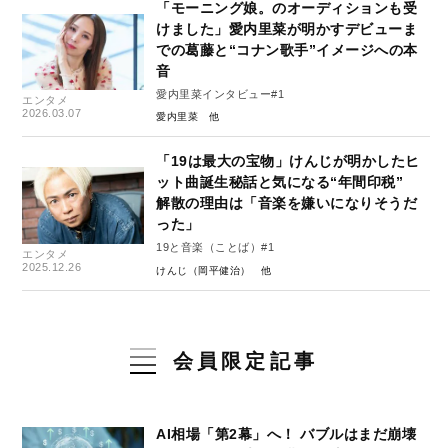
「モーニング娘。のオーディションも受
けました」愛内里菜が明かすデビューま
での葛藤と“コナン歌手”イメージへの本
音
愛内里菜インタビュー#1
エンタメ
2026.03.07
愛内里菜
「19は最大の宝物」けんじが明かしたヒ
ット曲誕生秘話と気になる“年間印税”
解散の理由は「音楽を嫌いになりそうだ
った」
19と音楽（ことば）#1
エンタメ
2025.12.26
けんじ（岡平健治）
会員限定記事
AI相場「第2幕」へ！ バブルはまだ崩壊