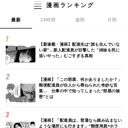
漫画ランキング
最新
24時間
週間
月間
【新連載・漫画】配達先は“誰も住んでいな
い家”…新人配達員が目撃した「姉妹を死に
追いやった」むごすぎる真相
【漫画】「この部屋、何かありましたか？」
郵便配達員が住人から尋ねられた奇妙な言
葉… 仕事の中で知ってしまった“部屋の秘
密”とは
【漫画】「配達員は、普通なら踏み込まない
ような場所にも行きます」“郵便局員×ホラ