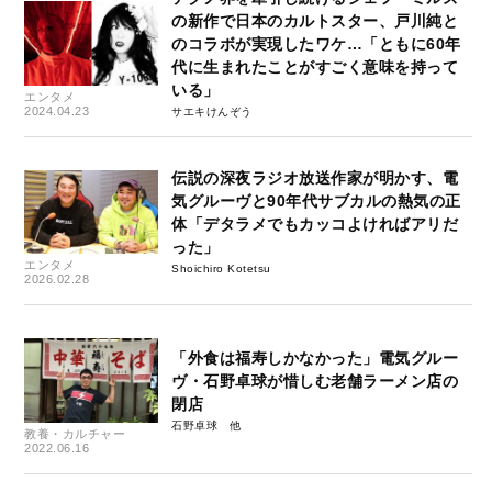
の新作で日本のカルトスター、戸川純と
のコラボが実現したワケ…「ともに60年
代に生まれたことがすごく意味を持って
いる」
エンタメ
2024.04.23
サエキけんぞう
伝説の深夜ラジオ放送作家が明かす、電
気グルーヴと90年代サブカルの熱気の正
体「デタラメでもカッコよければアリだ
った」
エンタメ
Shoichiro Kotetsu
2026.02.28
「外食は福寿しかなかった」電気グルー
ヴ・石野卓球が惜しむ老舗ラーメン店の
閉店
石野卓球
教養・カルチャー
2022.06.16