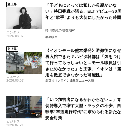
急上昇
「子どもにとっては私しか母親がいな
い」持田香織が語る、ELTデビュー30周
年と“歌手”よりも大切にしたかった時間
持田香織の現在地#1
エンタメ
2026.08.07
黒島暁生
急上昇
《イオンモール熊本爆発》避難後になぜ
再入館できた？ハビタ幹部は「気をつけ
て行ってらっしゃいと…モール職員は引
き止めなかった」と主張、イオンは「運
用を徹底できなかった可能性」
ニュース
2026.08.07
集英社オンライン編集部ニュース班
「いつ加害者になるかわからない…」青
切符導入で増す大型トラックの不安、自
転車“車道走行時代”に求められる新たな
安全対策
ビジネス
2026.07.21