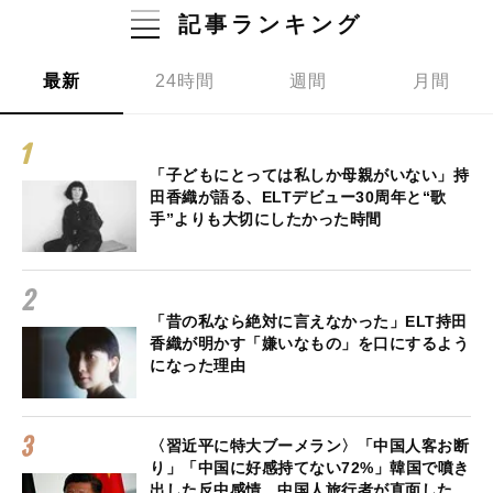
記事ランキング
最新
24時間
週間
月間
「子どもにとっては私しか母親がいない」持
田香織が語る、ELTデビュー30周年と“歌
手”よりも大切にしたかった時間
「昔の私なら絶対に言えなかった」ELT持田
香織が明かす「嫌いなもの」を口にするよう
になった理由
〈習近平に特大ブーメラン〉「中国人客お断
り」「中国に好感持てない72%」韓国で噴き
出した反中感情…中国人旅行者が直面した