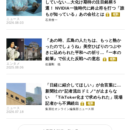
していない…大化け期待の注目銘柄５
選！ NVIDIA一強時代に終止符を打つ「誰
もが知っている」あの会社とは
有料
ニュース
石井僚一
2026.08.03
「あの時、広島の人たちは、もっと熱か
ったのでしょうね」美空ひばりのつぶや
きに込められた平和への祈り…『一本の
鉛筆』で伝えた反戦への意志
有料
エンタメ
佐藤剛
2025.08.06
「日経に紹介してほしい」が合言葉に…
新聞社の“記者流出ドミノ”が止まらな
い 「TikToker化まで求められた」現場
記者から不満続出
有料
ニュース
集英社オンライン編集部ニュース班
2026.07.18