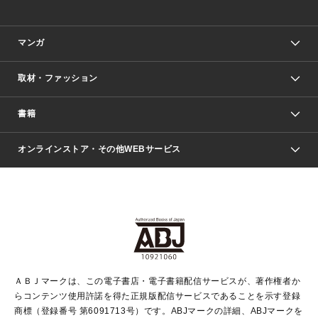
マンガ
取材・ファッション
少年マンガ
週刊少年ジャンプ
書籍
ファッション・美容
青年マンガ
ジャンプSQ.
Seventeen
週刊ヤングジャンプ
オンラインストア・その他WEBサービス
文芸・文庫・総合
芸能・情報・スポーツ
少女マンガ
Vジャンプ
non-no Web
ヤングジャンプ定期購読デジタル
すばる
Myojo
オンラインストア
りぼん
学芸・ノンフィクション・新書
最強ジャンプ
女性マンガ
@BAILA
ヤンジャン＋
小説すばる
週プレNEWS
マーガレット
集英社OTOコンテンツ
集英社 学芸編集部
少年ジャンプ＋
その他WEBサービス
クッキー
ライトノベル・ノベライズ
MAQUIA ONLINE
となりのヤングジャンプ
集英社 文芸ステーション
週プレ グラジャパ！
別冊マーガレット
SHUEISHA MANGA-ART HERITAGE
集英社 ビジネス書
ゼブラック
ココハナ
SHUEISHA ADNAVI
SPUR.JP
集英社Webマガジン Cobalt
グランドジャンプ
web 集英社文庫
キッズ
web Sportiva
マンガMee
ジャンプキャラクターズストア
集英社新書
ジャンプルーキー！
月刊オフィスユー
ＡＢＪマークは、この電子書店・電子書籍配信サービスが、著作権者か
EDITOR'S LAB
LEE
集英社オレンジ文庫
ウルトラジャンプ
青春と読書
パラスポ＋！
らコンテンツ使用許諾を得た正規版配信サービスであることを示す登録
集英社みらい文庫
リマコミ＋
HAPPY PLUS STORE
集英社新書プラス
ジャンプTOON
商標（登録番号 第6091713号）です。ABJマークの詳細、ABJマークを
Marisol
シフォン文庫