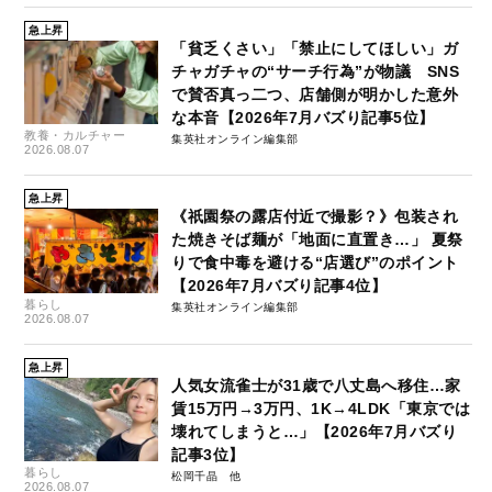
急上昇
「貧乏くさい」「禁止にしてほしい」ガ
チャガチャの“サーチ行為”が物議 SNS
で賛否真っ二つ、店舗側が明かした意外
な本音【2026年7月バズり記事5位】
教養・カルチャー
集英社オンライン編集部
2026.08.07
急上昇
《祇園祭の露店付近で撮影？》包装され
た焼きそば麺が「地面に直置き…」 夏祭
りで食中毒を避ける“店選び”のポイント
【2026年7月バズり記事4位】
暮らし
集英社オンライン編集部
2026.08.07
急上昇
人気女流雀士が31歳で八丈島へ移住…家
賃15万円→3万円、1K→4LDK「東京では
壊れてしまうと…」【2026年7月バズり
記事3位】
暮らし
松岡千晶
2026.08.07