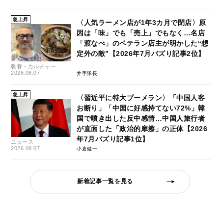
急上昇
〈人気ラーメン店が1年3カ月で閉店〉原
因は「味」でも「売上」でもなく…名店
「渡なべ」のベテラン店主が明かした“想
定外の敵”【2026年7月バズり記事2位】
教養・カルチャー
2026.08.07
井手隊長
急上昇
〈習近平に特大ブーメラン〉「中国人客
お断り」「中国に好感持てない72%」韓
国で噴き出した反中感情…中国人旅行者
が直面した「政治的摩擦」の正体【2026
年7月バズり記事1位】
ニュース
2026.08.07
小倉健一
新着記事一覧を見る