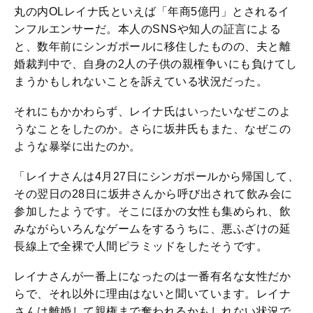
丸の内OLレイナ氏といえば「年商5億円」とされるイ
ンフルエンサーだ。本人のSNSや知人の証言による
と、数年前にシンガポールに移住したものの、夫と離
婚裁判中で、自身の2人の子供の親権争いにも負けてし
まうかもしれないことを訴えている状況だった。
それにもかかわらず、レイナ氏はいったいなぜこのよ
うなことをしたのか。さらに坂井氏もまた、なぜこの
ような暴挙に出たのか。
「レイナさんは4月27日にシンガポールから帰国して、
その翌日の28日に坂井さんから呼び出されて飲み会に
参加したようです。そこにほかの女性も集められ、飲
みながらいろんなゲームをするうちに、悪ふざけの延
長線上で全裸で人間ピラミッドをしたそうです。
レイナさんが一番上になったのは一番有名な女性だか
らで、それ以外に理由はないと聞いています。レイナ
さんは離婚して親権まで奪われるかもしれない状況で