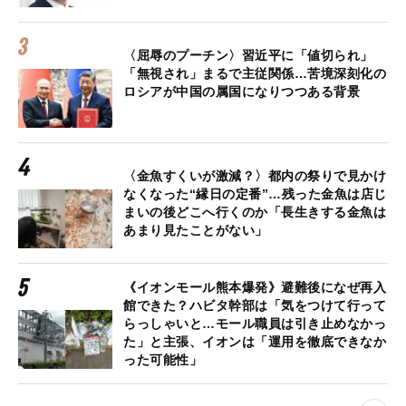
〈屈辱のプーチン〉習近平に「値切られ」
「無視され」まるで主従関係…苦境深刻化の
ロシアが中国の属国になりつつある背景
〈金魚すくいが激減？〉都内の祭りで見かけ
なくなった“縁日の定番”…残った金魚は店じ
まいの後どこへ行くのか「長生きする金魚は
あまり見たことがない」
《イオンモール熊本爆発》避難後になぜ再入
館できた？ハビタ幹部は「気をつけて行って
らっしゃいと…モール職員は引き止めなかっ
た」と主張、イオンは「運用を徹底できなか
った可能性」