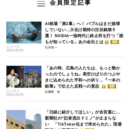
会員限定記事
AI相場「第2幕」へ！ バブルはまだ崩壊
していない…大化け期待の注目銘柄５
選！ NVIDIA一強時代に終止符を打つ「誰
もが知っている」あの会社とは
有料
ニュース
石井僚一
2026.08.03
「あの時、広島の人たちは、もっと熱か
ったのでしょうね」美空ひばりのつぶや
きに込められた平和への祈り…『一本の
鉛筆』で伝えた反戦への意志
有料
エンタメ
佐藤剛
2025.08.06
「日経に紹介してほしい」が合言葉に…
新聞社の“記者流出ドミノ”が止まらな
い 「TikToker化まで求められた」現場