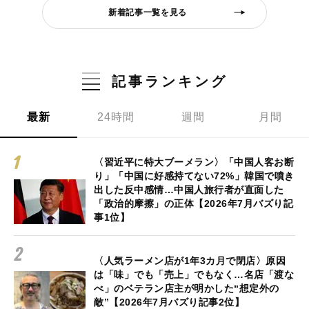
新着記事一覧を見る
記事ランキング
最新
24時間
週間
月間
〈習近平に特大ブーメラン〉「中国人客お断
り」「中国に好感持てない72%」韓国で噴き
出した反中感情…中国人旅行者が直面した
「政治的摩擦」の正体【2026年7月バズり記
事1位】
〈人気ラーメン店が1年3カ月で閉店〉原因
は「味」でも「売上」でもなく…名店「渡な
べ」のベテラン店主が明かした“想定外の
敵”【2026年7月バズり記事2位】