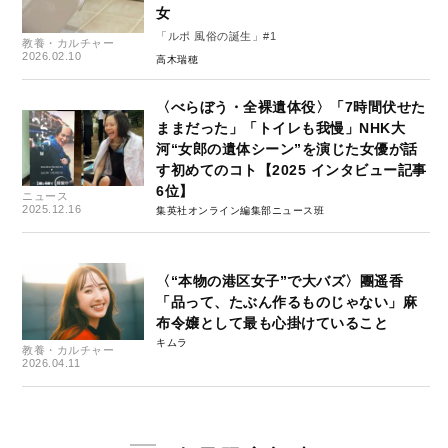
女
「ルポ 風俗の誕生」#1
教養・カルチャー
2026.02.10
高木瑞穂
〈べらぼう・全裸遺体役〉「7時間伏せた
ままだった」「トイレも我慢」NHK大
河“女郎の遺体シーン”を演じた女優が話
す初めてのコト【2025 インタビュー記事
6位】
ニュース
2025.12.16
集英社オンライン編集部ニュース班
〈“本物の港区女子”で大バズ〉團遥香
「品って、たぶん作るものじゃない」麻
布令嬢として最も心掛けていること
キムラ
教養・カルチャー
2026.04.11