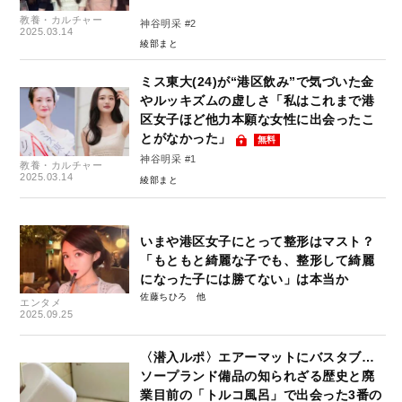
教養・カルチャー
神谷明采 #2
2025.03.14
綾部まと
ミス東大(24)が“港区飲み”で気づいた金
やルッキズムの虚しさ「私はこれまで港
区女子ほど他力本願な女性に出会ったこ
とがなかった」
無料
神谷明采 #1
教養・カルチャー
2025.03.14
綾部まと
いまや港区女子にとって整形はマスト？
「もともと綺麗な子でも、整形して綺麗
になった子には勝てない」は本当か
佐藤ちひろ
エンタメ
2025.09.25
〈潜入ルポ〉エアーマットにバスタブ…
ソープランド備品の知られざる歴史と廃
業目前の「トルコ風呂」で出会った3番の