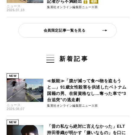
記者から不満続出
有料
ニュース
集英社オンライン編集部ニュース班
2026.07.18
会員限定記事一覧を見る
新着記事
NEW
≪飯能≫「腹が減って食べ物を盗もう
と…」91歳女性殺害を供述したベトナム
国籍の男、在留資格なし…奪った車で“3
台追突”の逃走劇
ニュース
集英社オンライン編集部ニュース班
2026.08.07
NEW
「昔の私なら絶対に言えなかった」ELT
持田香織が明かす「嫌いなもの」を口に