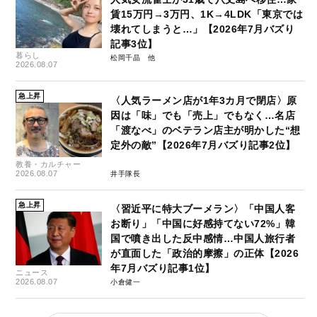
賃15万円→3万円、1K→4LDK「東京では
壊れてしまうと…」【2026年7月バズり
記事3位】
暮らし
松岡千晶
2026.08.07
急上昇
〈人気ラーメン店が1年3カ月で閉店〉原
因は「味」でも「売上」でもなく…名店
「渡なべ」のベテラン店主が明かした“想
定外の敵”【2026年7月バズり記事2位】
教養・カルチャー
2026.08.07
井手隊長
急上昇
〈習近平に特大ブーメラン〉「中国人客
お断り」「中国に好感持てない72%」韓
国で噴き出した反中感情…中国人旅行者
が直面した「政治的摩擦」の正体【2026
年7月バズり記事1位】
ニュース
2026.08.07
小倉健一