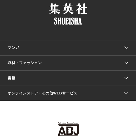
マンガ
取材・ファッション
少年マンガ
週刊少年ジャンプ
書籍
ファッション・美容
青年マンガ
ジャンプSQ.
Seventeen
週刊ヤングジャンプ
オンラインストア・その他WEBサービス
文芸・文庫・総合
芸能・情報・スポーツ
少女マンガ
Vジャンプ
non-no Web
ヤングジャンプ定期購読デジタル
すばる
Myojo
オンラインストア
りぼん
学芸・ノンフィクション・新書
最強ジャンプ
女性マンガ
@BAILA
ヤンジャン＋
小説すばる
週プレNEWS
マーガレット
集英社OTOコンテンツ
集英社 学芸編集部
少年ジャンプ＋
その他WEBサービス
クッキー
ライトノベル・ノベライズ
MAQUIA ONLINE
となりのヤングジャンプ
集英社 文芸ステーション
週プレ グラジャパ！
別冊マーガレット
SHUEISHA MANGA-ART HERITAGE
集英社 ビジネス書
ゼブラック