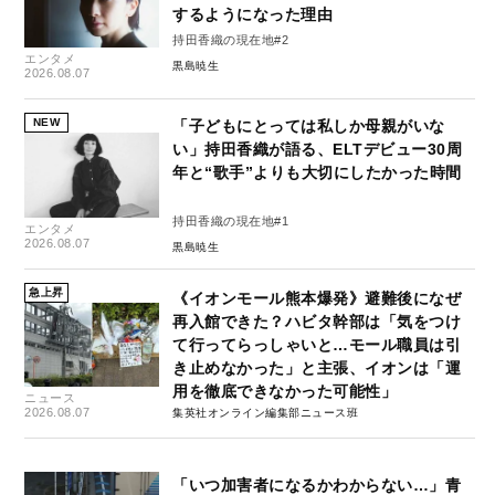
するようになった理由
持田香織の現在地#2
エンタメ
黒島暁生
2026.08.07
NEW
「子どもにとっては私しか母親がいな
い」持田香織が語る、ELTデビュー30周
年と“歌手”よりも大切にしたかった時間
持田香織の現在地#1
エンタメ
2026.08.07
黒島暁生
急上昇
《イオンモール熊本爆発》避難後になぜ
再入館できた？ハビタ幹部は「気をつけ
て行ってらっしゃいと…モール職員は引
き止めなかった」と主張、イオンは「運
用を徹底できなかった可能性」
ニュース
2026.08.07
集英社オンライン編集部ニュース班
「いつ加害者になるかわからない…」青