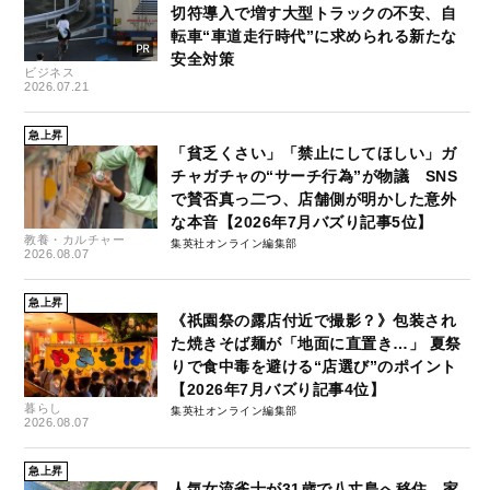
切符導入で増す大型トラックの不安、自
転車“車道走行時代”に求められる新たな
安全対策
ビジネス
2026.07.21
急上昇
「貧乏くさい」「禁止にしてほしい」ガ
チャガチャの“サーチ行為”が物議 SNS
で賛否真っ二つ、店舗側が明かした意外
な本音【2026年7月バズり記事5位】
教養・カルチャー
集英社オンライン編集部
2026.08.07
急上昇
《祇園祭の露店付近で撮影？》包装され
た焼きそば麺が「地面に直置き…」 夏祭
りで食中毒を避ける“店選び”のポイント
【2026年7月バズり記事4位】
暮らし
集英社オンライン編集部
2026.08.07
急上昇
人気女流雀士が31歳で八丈島へ移住…家