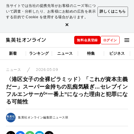
当サイトでは当社の提携先等がお客様のニーズ等につ
いて調査・分析したり、お客様にお勧めの広告を表示
詳しくはこちら
する目的で Cookie を使用する場合があります。
×
無料会員登録
ログイン
新着
ランキング
ニュース
特集
ビジネス
2026.05.09
ニュース
〈港区女子の全裸ピラミッド〉「これが資本主義
だー」スーパー金持ちの乱痴気騒ぎ…セレブイン
フルエンサーが“一番上”になった理由と犯罪にな
る可能性
集英社オンライン編集部ニュース班