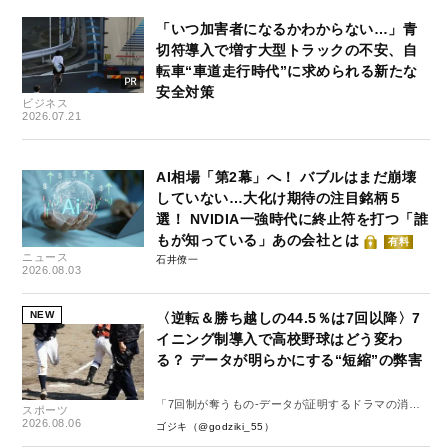
「いつ加害者になるかわからない…」青
切符導入で増す大型トラックの不安、自
転車“車道走行時代”に求められる新たな
安全対策
ビジネス
2026.07.21
AI相場「第2幕」へ！ バブルはまだ崩壊
していない…大化け期待の注目銘柄５
選！ NVIDIA一強時代に終止符を打つ「誰
もが知っている」あの会社とは
有料
ニュース
石井僚一
2026.08.03
NEW
〈逆転＆勝ち越しの44.5％は7回以降〉7
イニング制導入で高校野球はどう変わ
る？ データが明らかにする“短縮”の弊害
「7回制が奪うもの-データが証明するドラマの消
スポーツ
失-」
2026.08.06
ゴジキ（@godziki_55）