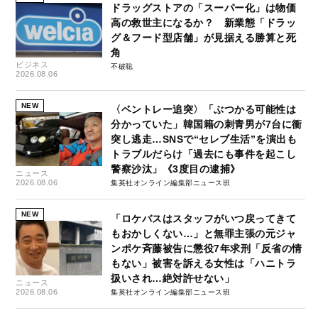
ドラッグストアの「スーパー化」は物価
高の救世主になるか？ 新業態「ドラッ
グ＆フード型店舗」が見据える勝算と死
角
ビジネス
不破聡
2026.08.06
NEW
〈ベントレー追突〉「ぶつかる可能性は
分かっていた」韓国籍の刺青男が7台に衝
突し逃走…SNSで“セレブ生活”を演出も
トラブルだらけ「過去にも事件を起こし
警察沙汰」《3度目の逮捕》
ニュース
2026.08.06
集英社オンライン編集部ニュース班
NEW
「ロケバスはスタッフがいつ戻ってきて
もおかしくない…」と無罪主張の元ジャ
ンポケ斉藤被告に懲役7年求刑「反省の情
もない」被害を訴える女性は「ハニトラ
扱いされ…絶対許せない」
ニュース
2026.08.06
集英社オンライン編集部ニュース班