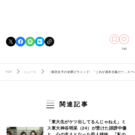
144
TOP
ニュース
〈港区女子の全裸ピラミッド〉「これが資本主義だー」スーパ
関連記事
「東大生がケツ出してるんじゃねえ」ミ
ス東大神谷明采（24）が受けた誹謗中傷
と、心の支えとなった四人姉妹…「私の