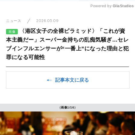
Powered by 
GliaStudios
Mute
2026.05.09
ニュース
〈港区女子の全裸ピラミッド〉「これが資
画像
本主義だー」スーパー金持ちの乱痴気騒ぎ…セレ
ブインフルエンサーが“一番上”になった理由と犯
罪になる可能性
記事本文に戻る
（画像1/16）