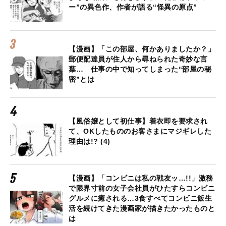
ー”の異色作、作者が語る“怪異の原点”
【漫画】「この部屋、何かありましたか？」
郵便配達員が住人から尋ねられた奇妙な言
葉… 仕事の中で知ってしまった“部屋の秘
密”とは
【風俗嬢として初仕事】着衣即を要求され
て、OKしたもののお客さまにマジギレした
理由は!? (4)
【漫画】「コンビニは私の戦友ッ…!!」激務
で限界寸前の女子会社員がひたすらコンビニ
グルメに癒される…3食すべてコンビニ飯生
活を続けてきた漫画家が描きたかったものと
は