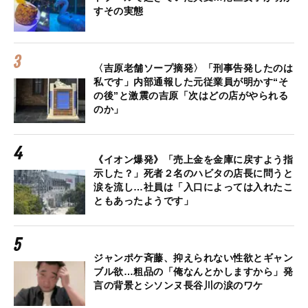
すその実態
〈吉原老舗ソープ摘発〉「刑事告発したのは
私です」内部通報した元従業員が明かす“そ
の後”と激震の吉原「次はどの店がやられる
のか」
《イオン爆発》「売上金を金庫に戻すよう指
示した？」死者２名のハビタの店長に問うと
涙を流し…社員は「入口によっては入れたこ
ともあったようです」
ジャンポケ斉藤、抑えられない性欲とギャン
ブル欲…粗品の「俺なんとかしますから」発
言の背景とシソンヌ長谷川の涙のワケ