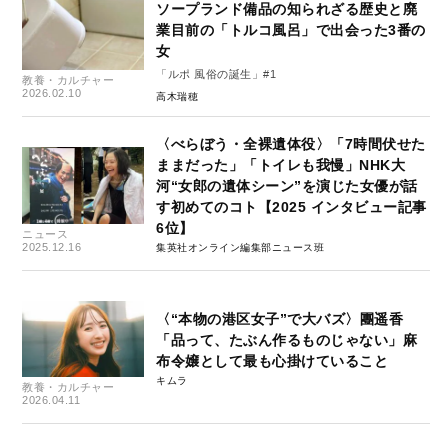
ソープランド備品の知られざる歴史と廃
業目前の「トルコ風呂」で出会った3番の
女
「ルポ 風俗の誕生」#1
教養・カルチャー
2026.02.10
高木瑞穂
〈べらぼう・全裸遺体役〉「7時間伏せた
ままだった」「トイレも我慢」NHK大
河“女郎の遺体シーン”を演じた女優が話
す初めてのコト【2025 インタビュー記事
6位】
ニュース
2025.12.16
集英社オンライン編集部ニュース班
〈“本物の港区女子”で大バズ〉團遥香
「品って、たぶん作るものじゃない」麻
布令嬢として最も心掛けていること
キムラ
教養・カルチャー
2026.04.11