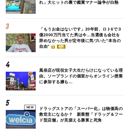
れ」大ヒットの裏で鑑賞マナー論争が白熱
「もうお金はないです」20年前、ロト6で３
億2000万円当てた男は今…当選後も会社を
辞めなかった男が定年後に気づいた“本当の
自由”
有料
風俗店が現役女子大生だらけになっている理
由。ソープランドの個室からオンライン授業
に参加する嬢も…
NEW
ドラッグストアの「スーパー化」は物価高の
救世主になるか？ 新業態「ドラッグ＆フー
ド型店舗」が見据える勝算と死角