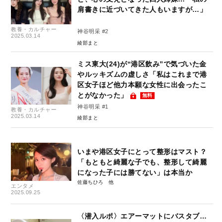
肩書きに近づいてきた人もいますが…」
教養・カルチャー
神谷明采 #2
2025.03.14
綾部まと
ミス東大(24)が“港区飲み”で気づいた金
やルッキズムの虚しさ「私はこれまで港
区女子ほど他力本願な女性に出会ったこ
とがなかった」
無料
神谷明采 #1
教養・カルチャー
2025.03.14
綾部まと
いまや港区女子にとって整形はマスト？
「もともと綺麗な子でも、整形して綺麗
になった子には勝てない」は本当か
佐藤ちひろ
エンタメ
2025.09.25
〈潜入ルポ〉エアーマットにバスタブ…