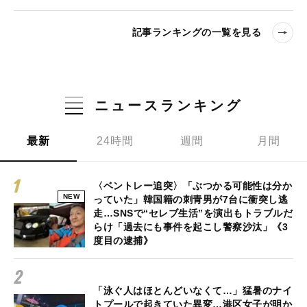
記事ランキングの一覧を見る
ニュースランキング
最新
24時間
週間
月間
〈ベントレー追突〉「ぶつかる可能性は分か
NEW
っていた」韓国籍の刺青男が7台に衝突し逃
走…SNSで“セレブ生活”を演出もトラブルだ
らけ「過去にも事件を起こし警察沙汰」《3
度目の逮捕》
「泳ぐ人はほとんどいなくて…」猛暑のナイ
トプールで起きていた異変…港区女子が明か