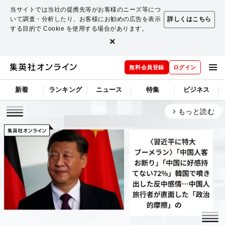
当サイトでは当社の提携先等がお客様のニーズ等につ
いて調査・分析したり、お客様にお勧めの広告を表示
詳しくはこちら
する目的で Cookie を使用する場合があります。
×
無料会員登録
ログイン
新着
ランキング
ニュース
特集
ビジネス
もっと読む
arrow_forward_ios