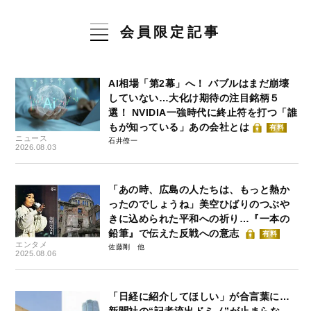
会員限定記事
AI相場「第2幕」へ！ バブルはまだ崩壊
していない…大化け期待の注目銘柄５
選！ NVIDIA一強時代に終止符を打つ「誰
もが知っている」あの会社とは
有料
ニュース
石井僚一
2026.08.03
「あの時、広島の人たちは、もっと熱か
ったのでしょうね」美空ひばりのつぶや
きに込められた平和への祈り…『一本の
鉛筆』で伝えた反戦への意志
有料
エンタメ
佐藤剛
2025.08.06
「日経に紹介してほしい」が合言葉に…
新聞社の“記者流出ドミノ”が止まらな