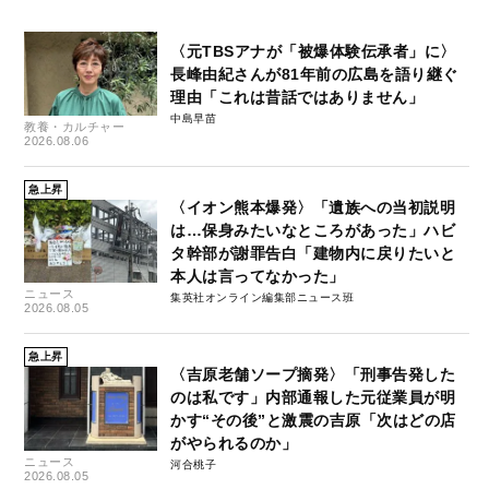
〈元TBSアナが「被爆体験伝承者」に〉
長峰由紀さんが81年前の広島を語り継ぐ
理由「これは昔話ではありません」
中島早苗
教養・カルチャー
2026.08.06
急上昇
〈イオン熊本爆発〉「遺族への当初説明
は…保身みたいなところがあった」ハビ
タ幹部が謝罪告白「建物内に戻りたいと
本人は言ってなかった」
ニュース
集英社オンライン編集部ニュース班
2026.08.05
急上昇
〈吉原老舗ソープ摘発〉「刑事告発した
のは私です」内部通報した元従業員が明
かす“その後”と激震の吉原「次はどの店
がやられるのか」
ニュース
河合桃子
2026.08.05