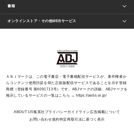
週刊少年ジャンプ
書籍
ファッション・美容
青年マンガ
ジャンプSQ.
Seventeen
週刊ヤングジャンプ
オンラインストア・その他WEBサービス
文芸・文庫・総合
芸能・情報・スポーツ
少女マンガ
Vジャンプ
non-no Web
ヤングジャンプ定期購読デジタル
すばる
Myojo
オンラインストア
りぼん
学芸・ノンフィクション・新書
最強ジャンプ
女性マンガ
@BAILA
ヤンジャン＋
小説すばる
週プレNEWS
マーガレット
集英社OTOコンテンツ
集英社 学芸編集部
少年ジャンプ＋
その他WEBサービス
クッキー
ライトノベル・ノベライズ
MAQUIA ONLINE
となりのヤングジャンプ
集英社 文芸ステーション
週プレ グラジャパ！
別冊マーガレット
SHUEISHA MANGA-ART HERITAGE
集英社 ビジネス書
ゼブラック
ココハナ
SHUEISHA ADNAVI
SPUR.JP
集英社Webマガジン Cobalt
グランドジャンプ
web 集英社文庫
キッズ
web Sportiva
マンガMee
ジャンプキャラクターズストア
集英社新書
ジャンプルーキー！
月刊オフィスユー
ＡＢＪマークは、この電子書店・電子書籍配信サービスが、著作権者か
EDITOR'S LAB
LEE
集英社オレンジ文庫
ウルトラジャンプ
青春と読書
パラスポ＋！
らコンテンツ使用許諾を得た正規版配信サービスであることを示す登録
集英社みらい文庫
リマコミ＋
HAPPY PLUS STORE
集英社新書プラス
ジャンプTOON
商標（登録番号 第6091713号）です。ABJマークの詳細、ABJマークを
Marisol
シフォン文庫
アジア人物史
S-KIDS.LAND
マンガMeets
掲示しているサービスの一覧はこちら →
https://aebs.or.jp/
shueisha vox
よみタイ
S-MANGA
Web éclat
ダッシュエックス文庫
LEEマルシェ
kotoba
集英社ジャンプリミックス
ABOUT US
集英社プライバシーガイドライン
広告掲載について
T JAPAN:The New York Times Style Magazine
JUMP j BOOKS
お問い合わせ
規約
特定商取引法に基づく表示
SHOP Marisol
e!集英社
集英社コミック文庫
集英社女性誌ポータル
éclat premium
imidas