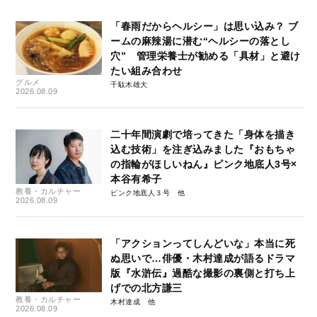
「春雨だからヘルシー」は思い込み？ ブ
ームの麻辣湯に潜む“ヘルシーの落とし
穴” 管理栄養士が勧める「具材」と避け
たい組み合わせ
グルメ
千駄木雄大
2026.08.09
二十年間演劇で培ってきた「身体を描き
込む技術」を注ぎ込みました『おもちゃ
の指輪がほしいねん』ピンク地底人3号×
本谷有希子
教養・カルチャー
ピンク地底人３号
2026.08.09
「アクションってしんどいな」本当に死
ぬ思いで…俳優・木村達成が語るドラマ
版『水滸伝』過酷な撮影の裏側と打ち上
げでの北方謙三
教養・カルチャー
木村達成
2026.08.09