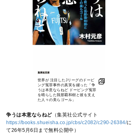
世界が 注目したJリーグのドーピ
ング冤罪事件の真実を綴った「争
うは本意ならねど ドーピング冤罪
を晴らした我那覇和樹と彼を支え
た人々の美らゴール」
争うは本意ならねど
（集英社公式サイト
https://books.shueisha.co.jp/cbs/c2082/c290-26384/
に
て26年5月6日まで無料公開中）