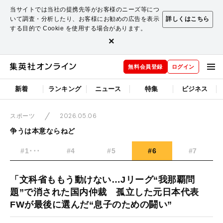
当サイトでは当社の提携先等がお客様のニーズ等につ
いて調査・分析したり、お客様にお勧めの広告を表示
詳しくはこちら
する目的で Cookie を使用する場合があります。
×
無料会員登録
ログイン
新着
ランキング
ニュース
特集
ビジネス
2026.05.06
スポーツ
争うは本意ならねど
#1･･･
#4
#5
#6
#7
「文科省ももう動けない…Jリーグ“我那覇問
題”で消された国内仲裁 孤立した元日本代表
FWが最後に選んだ“息子のための闘い”