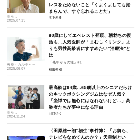
レスをためないこと「くよくよしても始
まらんで、すぐ忘れることだ」
暮らし
木下未希
2025.07.13
80歳にしてエベレスト登頂、朝勃ちの復
活も…人気医師が「まむしドリンク」よ
りも男性高齢者にすすめたい“治療法”と
は
『熟年からの性』#1
教養・カルチャー
2025.06.07
和田秀樹
最高齢は94歳…65歳以上のシニアだらけ
のキックボクシングジムはなぜ人気？
「坐禅では無心にはなれないけど…」高
齢者たちが夢中になる理由
暮らし
田口ゆう
2024.11.24
〈田原総一朗“朝生”事件簿〉「お前ら、
テレビをなめてんのか？」天皇制とい