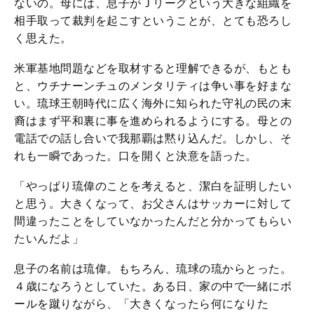
ないの。母には、息子がＪリーグという大きな組織を
相手取って裁判を起こすということが、とても恐ろし
く思えた。
米軍基地問題などを取材すると理解できるが、もとも
と、ウチナーンチュのメンタリティは争い事を好まな
い。琉球王朝時代に広く海外に知られた守礼の民の末
裔はまず平和裏に事を進められるようにする。母との
電話での話し合いで我那覇は黙り込んだ。しかし、そ
れも一瞬であった。口を開くと決意を語った。
「やっぱり琉偉のことを考えると、潔白を証明したい
と思う。大きくなって、お父さんはサッカーに対して
間違ったことをしていなかったんだと分かってもらい
たいんだよ」
息子の名前は琉偉。もちろん、琉球の琉からとった。
４歳になろうとしていた。ある日、家の中で一緒にボ
ールを蹴りながら、「大きくなったら何になりた