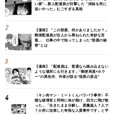
い家”…新人配達員が目撃した「姉妹を死に
追いやった」むごすぎる真相
【漫画】「この部屋、何かありましたか？」
郵便配達員が住人から尋ねられた奇妙な言
葉… 仕事の中で知ってしまった“部屋の秘
密”とは
【漫画】「配達員は、普通なら踏み込まない
ような場所にも行きます」“郵便局員×ホラ
ー”の異色作、作者が語る“怪異の原点”
〈キン肉マン・ミートくんバラバラ事件〉不
穏な破壊音と同時に体が裂け、四方に飛び散
った…「生きたまま分解し、悪魔超人７人で
７か所に拉致した奇怪な人質事件です」と宇