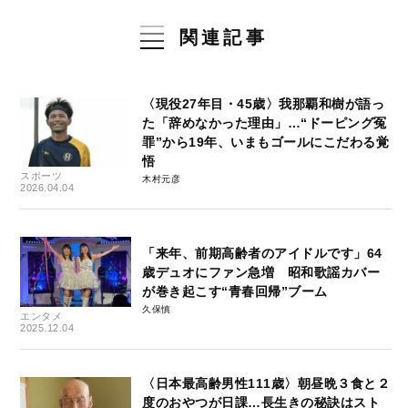
関連記事
〈現役27年目・45歳〉我那覇和樹が語っ
た「辞めなかった理由」…“ドーピング冤
罪”から19年、いまもゴールにこだわる覚
悟
スポーツ
木村元彦
2026.04.04
「来年、前期高齢者のアイドルです」64
歳デュオにファン急増 昭和歌謡カバー
が巻き起こす“青春回帰”ブーム
久保慎
エンタメ
2025.12.04
〈日本最高齢男性111歳〉朝昼晩３食と２
度のおやつが日課…長生きの秘訣はスト