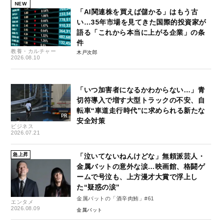
NEW
「AI関連株を買えば儲かる」はもう古
い…35年市場を見てきた国際的投資家が
語る「これから本当に上がる企業」の条
件
教養・カルチャー
木戸次郎
2026.08.10
「いつ加害者になるかわからない…」青
切符導入で増す大型トラックの不安、自
転車“車道走行時代”に求められる新たな
安全対策
ビジネス
2026.07.21
急上昇
「泣いてないねんけどな」無頼派芸人・
金属バットの意外な涙…映画館、格闘ゲ
ームで号泣も、上方漫才大賞で浮上し
た“疑惑の涙”
金属バットの「酒辛肉鮪」#61
エンタメ
2026.08.09
金属バット