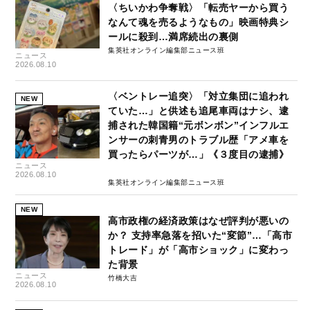
〈ちいかわ争奪戦〉「転売ヤーから買う
なんて魂を売るようなもの」映画特典シ
ールに殺到…満席続出の裏側
集英社オンライン編集部ニュース班
ニュース
2026.08.10
〈ベントレー追突〉「対立集団に追われ
NEW
ていた…」と供述も追尾車両はナシ、逮
捕された韓国籍“元ボンボン”インフルエ
ンサーの刺青男のトラブル歴「アメ車を
買ったらパーツが…」《３度目の逮捕》
ニュース
2026.08.10
集英社オンライン編集部ニュース班
NEW
高市政権の経済政策はなぜ評判が悪いの
か？ 支持率急落を招いた“変節”…「高市
トレード」が「高市ショック」に変わっ
た背景
ニュース
竹橋大吉
2026.08.10