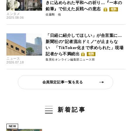
きに込められた平和への祈り…『一本の
鉛筆』で伝えた反戦への意志
有料
エンタメ
佐藤剛
2025.08.06
「日経に紹介してほしい」が合言葉に…
新聞社の“記者流出ドミノ”が止まらな
い 「TikToker化まで求められた」現場
記者から不満続出
有料
ニュース
集英社オンライン編集部ニュース班
2026.07.18
会員限定記事一覧を見る
新着記事
NEW