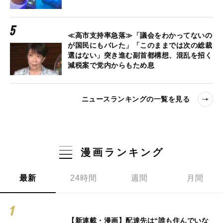
≪高市支持率急落≫「議会をわかってないの
が国民にもバレた」「このままでは次の総裁
選はない」突き進む副首都構想、混乱を招く
減税案で党内からもため息
ニュースランキングの一覧を見る
漫画ランキング
最新
24時間
週間
月間
【新連載・漫画】配達先は“誰も住んでいな