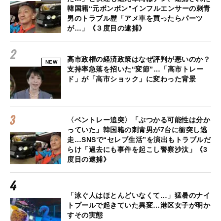
韓国籍“元ボンボン”インフルエンサーの刺青
男のトラブル歴「アメ車を買ったらパーツ
が…」《３度目の逮捕》
高市政権の経済政策はなぜ評判が悪いのか？
NEW
支持率急落を招いた“変節”…「高市トレー
ド」が「高市ショック」に変わった背景
〈ベントレー追突〉「ぶつかる可能性は分か
っていた」韓国籍の刺青男が7台に衝突し逃
走…SNSで“セレブ生活”を演出もトラブルだ
らけ「過去にも事件を起こし警察沙汰」《3
度目の逮捕》
「泳ぐ人はほとんどいなくて…」猛暑のナイ
トプールで起きていた異変…港区女子が明か
すその実態