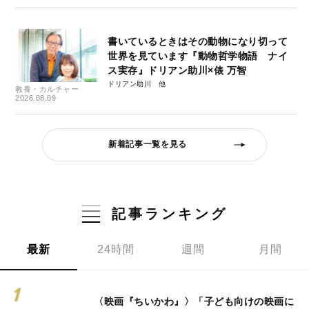
書いているときはその動物になり切って
世界を見ています『動物哲学物語 ナイ
ス実存』ドリアン助川×俵 万智
ドリアン助川
教養・カルチャー
2026.08.09
新着記事一覧を見る
記事ランキング
最新
24時間
週間
月間
〈映画『ちいかわ』〉「子ども向けの映画に