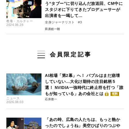
う“タブー”に切り込んだ放送回、CM中に
スタジオに下りてきたプロデューサーが
出演者を一喝して…
教養・カルチャー
全身ジャーナリスト #3
2024.06.28
田原総一朗
会員限定記事
AI相場「第2幕」へ！ バブルはまだ崩壊
していない…大化け期待の注目銘柄５
選！ NVIDIA一強時代に終止符を打つ「誰
もが知っている」あの会社とは
有料
ニュース
石井僚一
2026.08.03
「あの時、広島の人たちは、もっと熱か
ったのでしょうね」美空ひばりのつぶや