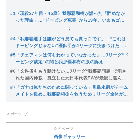
#1
〈現役27年目・45歳〉我那覇和樹が語った「辞めなか
った理由」…“ドーピング冤罪”から19年、いまもゴー
ルにこだわる覚悟
#4
「我那覇選手は誰がどう見ても真っ白です」…“これは
ドーピングじゃない”医師団がJリーグに突きつけた“冤
罪”の二文字
#5
「チェアマンは何もわかっていなかった」…Jリーグ“ド
ーピング裁定”の闇と我那覇和樹の涙の訴え
#6
「文科省ももう動けない…Jリーグ“我那覇問題”で消さ
れた国内仲裁 孤立した元日本代表FWが最後に選ん
だ“息子のための闘い”
#7
「ガナは俺たちのために闘っている」川島永嗣がチーム
メイトを集め…我那覇和樹を救うためＪリーグ全体が動
いた日 ドクターからも500万円のカンパ
スポーツ
次のページ
画像ギャラリー