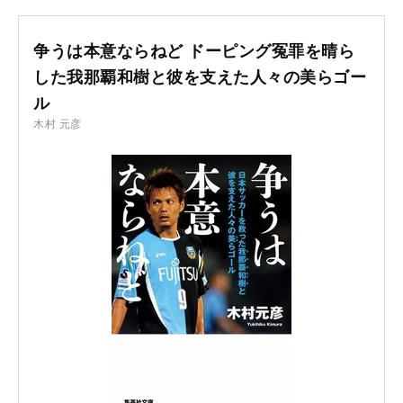
争うは本意ならねど ドーピング冤罪を晴ら
した我那覇和樹と彼を支えた人々の美らゴー
ル
木村 元彦