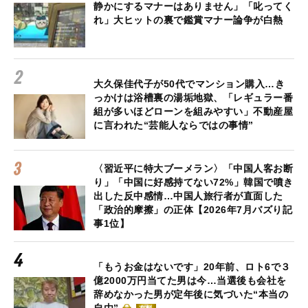
静かにするマナーはありません」「叱ってく
れ」大ヒットの裏で鑑賞マナー論争が白熱
大久保佳代子が50代でマンション購入…き
っかけは浴槽裏の湯垢地獄、「レギュラー番
組が多いほどローンを組みやすい」不動産屋
に言われた“芸能人ならではの事情”
〈習近平に特大ブーメラン〉「中国人客お断
り」「中国に好感持てない72%」韓国で噴き
出した反中感情…中国人旅行者が直面した
「政治的摩擦」の正体【2026年7月バズり記
事1位】
「もうお金はないです」20年前、ロト6で３
億2000万円当てた男は今…当選後も会社を
辞めなかった男が定年後に気づいた“本当の
自由”