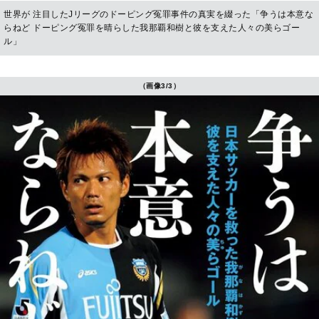
世界が 注目したJリーグのドーピング冤罪事件の真実を綴った「争うは本意な
らねど ドーピング冤罪を晴らした我那覇和樹と彼を支えた人々の美らゴー
ル」
（画像3/3）