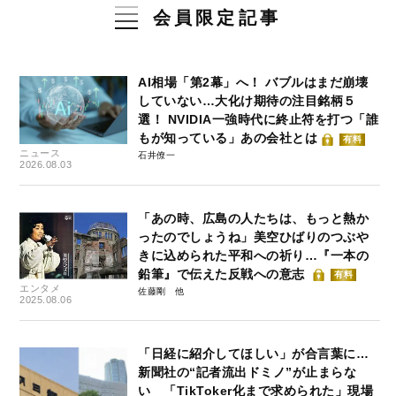
会員限定記事
AI相場「第2幕」へ！ バブルはまだ崩壊
していない…大化け期待の注目銘柄５
選！ NVIDIA一強時代に終止符を打つ「誰
もが知っている」あの会社とは
有料
ニュース
石井僚一
2026.08.03
「あの時、広島の人たちは、もっと熱か
ったのでしょうね」美空ひばりのつぶや
きに込められた平和への祈り…『一本の
鉛筆』で伝えた反戦への意志
有料
エンタメ
佐藤剛
2025.08.06
「日経に紹介してほしい」が合言葉に…
新聞社の“記者流出ドミノ”が止まらな
い 「TikToker化まで求められた」現場