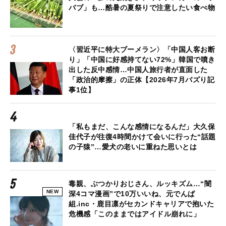
バブ」も…酷暑の夏祭りで注意したい食べ物
〈習近平に特大ブーメラン〉「中国人客お断
り」「中国に好感持てない72%」韓国で噴き
出した反中感情…中国人旅行者が直面した
「政治的摩擦」の正体【2026年7月バズり記
事1位】
「私もまだ、こんな感情になるんだ」大久保
佳代子が往復4時間かけて会いに行った“話題
の子猿”…愛犬の老いに重ねた思いとは
毒親、ぶつかりおじさん、ルッキズム…“闇
NEW
深4コマ漫画”で10万いいね、元でんぱ
組.inc・鹿目凛がセカンドキャリアで抱いた
危機感「このままではアイドル崩れに」