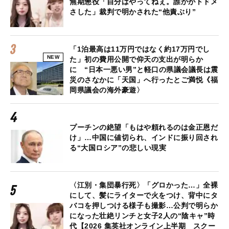
無期懲役「自分はやってねぇ。誰かがトドメ
さした」裁判で明かされた“他責ぶり”
「1泊最高は11万円ではなく約17万円でし
NEW
た」初の費用公開で仰天の支出が明らか
に “日本一悪い男”と軽口の県議会議長は震
災のさなかに「天国」へ行ったとご満悦《福
岡県議会の海外豪遊〉
プーチンの絶望「もはや頼れるのは金正恩だ
け」…中国に値切られ、インドに振り回され
る“大国ロシア”の悲しい現実
〈江別・集団暴行死〉「グロかった…」全裸
にして、髪にライターで火をつけ、背中にタ
バコを押しつける様子も撮影…公判で明らか
になった壮絶リンチと女子2人の“陰キャ”時
代【2026 集英社オンライン上半期 スクー