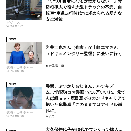
「いつ加害者になるかわからない…」青
切符導入で増す大型トラックの不安、自
転車“車道走行時代”に求められる新たな
安全対策
ビジネス
2026.07.21
NEW
岩井圭也さん（作家）が山崎エマさん
（ドキュメンタリー監督）に会いに行く
岩井圭也
教養・カルチャー
2026.08.08
NEW
毒親、ぶつかりおじさん、ルッキズ
ム…“闇深4コマ漫画”で10万いいね、元で
んぱ組.inc・鹿目凛がセカンドキャリアで
抱いた危機感「このままではアイドル崩
れに」
教養・カルチャー
2026.08.08
キムラ
大久保佳代子が50代でマンション購入…