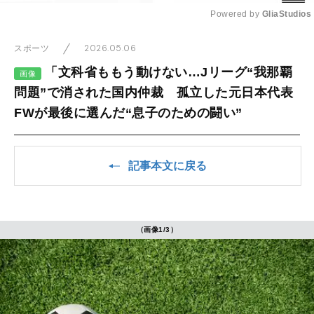
Powered by 
GliaStudios
Mute
2026.05.06
スポーツ
「文科省ももう動けない…Jリーグ“我那覇
画像
問題”で消された国内仲裁 孤立した元日本代表
FWが最後に選んだ“息子のための闘い”
記事本文に戻る
（画像1/3）