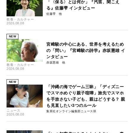
「〈保る〉とは何か」『汽笛、聞こえ
る』佐藤雫 インタビュー
佐藤雫
教養・カルチャー
2026.08.08
NEW
宮﨑駿の中心にある、世界を考えるため
の「問い」『宮﨑駿の詩学』赤坂憲雄 イ
ンタビュー
赤坂憲雄
教養・カルチャー
2026.08.08
NEW
「沖縄の海でゲーム三昧」「ディズニー
でスマホめぐり親子喧嘩」旅先でスマホ
を手放さない子ども、親はどうする？ 親
も見直したい3つのルール
ニュース
集英社オンライン編集部ニュース班
2026.08.08