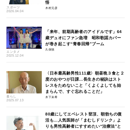
悟
スポーツ
木村元彦
2026.04.04
「来年、前期高齢者のアイドルです」64
歳デュオにファン急増 昭和歌謡カバー
が巻き起こす“青春回帰”ブーム
久保慎
エンタメ
2025.12.04
〈日本最高齢男性111歳〉朝昼晩３食と２
度のおやつが日課…長生きの秘訣はスト
レスをためないこと「くよくよしても始
まらんで、すぐ忘れることだ」
暮らし
木下未希
2025.07.13
80歳にしてエベレスト登頂、朝勃ちの復
活も…人気医師が「まむしドリンク」よ
りも男性高齢者にすすめたい“治療法”と