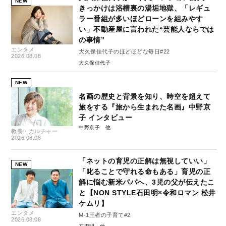
NEW
きっかけは浴槽裏の湯垢地獄、「レギュ
ラー番組が多いほどローンを組みやす
い」不動産屋に言われた“芸能人ならでは
の事情”
エンタメ
大久保佳代子のほどほどな毎日#22
2026.08.08
大久保佳代子
NEW
名画の歴史と背景を知り、時空を超えて
旅をする『旅から生まれた名画』中野京
子 インタビュー
中野京子
教養・カルチャー
2026.08.08
「ネットの育児の正解は無視していい」
NEW
「叱ることで守れる命もある」育児の正
解に悩む新米パパへ、3児の父が伝えたこ
と【NON STYLE石田明×令和ロマン 松井
ケムリ】
エンタメ
M-1王者の子育て#2
2026.08.08