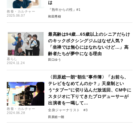
は
『熟年からの性』#1
教養・カルチャー
2025.06.07
和田秀樹
最高齢は94歳…65歳以上のシニアだらけ
のキックボクシングジムはなぜ人気？
「坐禅では無心にはなれないけど…」高
齢者たちが夢中になる理由
暮らし
田口ゆう
2024.11.24
〈田原総一朗“朝生”事件簿〉「お前ら、
テレビをなめてんのか？」天皇制とい
う“タブー”に切り込んだ放送回、CM中に
スタジオに下りてきたプロデューサーが
出演者を一喝して…
教養・カルチャー
全身ジャーナリスト #3
2024.06.28
田原総一朗