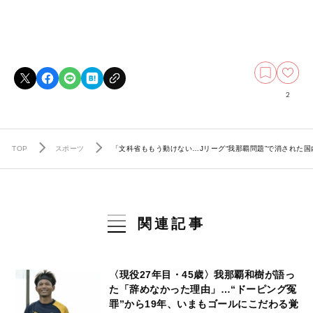
2
TOP
スポーツ
「文科省ももう動けない…Jリーグ“我那覇問題”で消された国
関連記事
〈現役27年目・45歳〉我那覇和樹が語っ
た「辞めなかった理由」…“ドーピング冤
罪”から19年、いまもゴールにこだわる覚