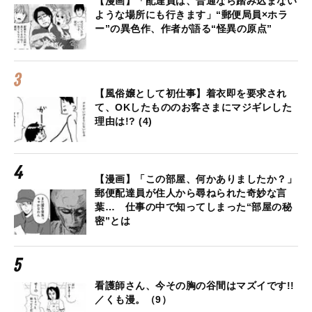
【漫画】「配達員は、普通なら踏み込まない
ような場所にも行きます」“郵便局員×ホラ
ー”の異色作、作者が語る“怪異の原点”
【風俗嬢として初仕事】着衣即を要求され
て、OKしたもののお客さまにマジギレした
理由は!? (4)
【漫画】「この部屋、何かありましたか？」
郵便配達員が住人から尋ねられた奇妙な言
葉… 仕事の中で知ってしまった“部屋の秘
密”とは
看護師さん、今その胸の谷間はマズイです!!
／くも漫。（9）