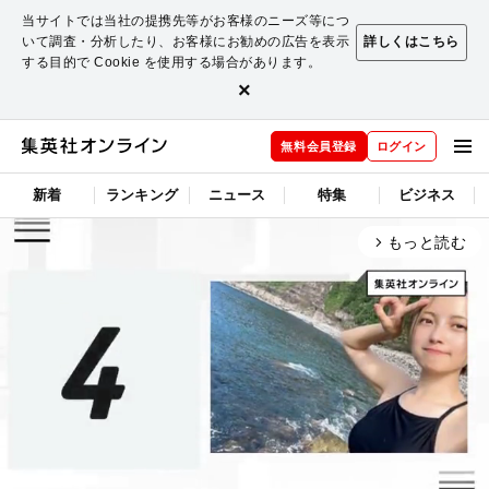
当サイトでは当社の提携先等がお客様のニーズ等につ
いて調査・分析したり、お客様にお勧めの広告を表示
詳しくはこちら
する目的で Cookie を使用する場合があります。
×
無料会員登録
ログイン
新着
ランキング
ニュース
特集
ビジネス
もっと読む
arrow_forward_ios