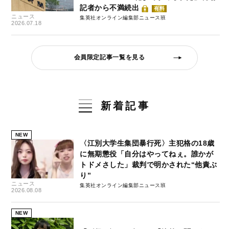
記者から不満続出
有料
ニュース
集英社オンライン編集部ニュース班
2026.07.18
会員限定記事一覧を見る
新着記事
NEW
〈江別大学生集団暴行死〉主犯格の18歳
に無期懲役「自分はやってねぇ。誰かが
トドメさした」裁判で明かされた“他責ぶ
り”
ニュース
集英社オンライン編集部ニュース班
2026.08.08
NEW