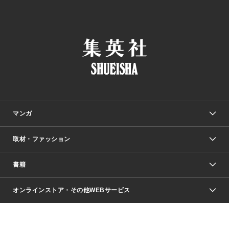
マンガ
取材・ファッション
少年マンガ
週刊少年ジャンプ
書籍
ファッション・美容
青年マンガ
ジャンプSQ.
Seventeen
週刊ヤングジャンプ
オンラインストア・その他WEBサービス
文芸・文庫・総合
芸能・情報・スポーツ
少女マンガ
Vジャンプ
non-no Web
ヤングジャンプ定期購読デジタル
すばる
Myojo
オンラインストア
りぼん
学芸・ノンフィクション・新書
最強ジャンプ
女性マンガ
@BAILA