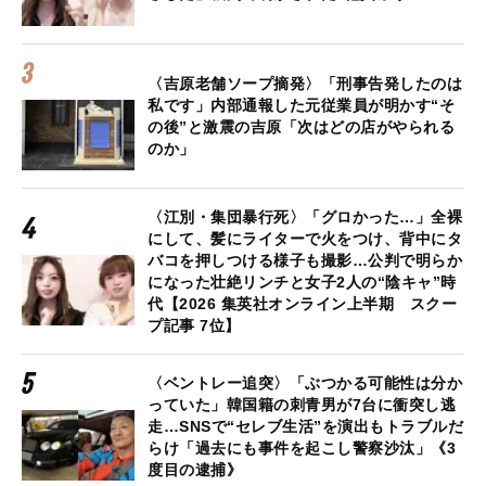
〈吉原老舗ソープ摘発〉「刑事告発したのは
私です」内部通報した元従業員が明かす“そ
の後”と激震の吉原「次はどの店がやられる
のか」
〈江別・集団暴行死〉「グロかった…」全裸
にして、髪にライターで火をつけ、背中にタ
バコを押しつける様子も撮影…公判で明らか
になった壮絶リンチと女子2人の“陰キャ”時
代【2026 集英社オンライン上半期 スクー
プ記事 7位】
〈ベントレー追突〉「ぶつかる可能性は分か
っていた」韓国籍の刺青男が7台に衝突し逃
走…SNSで“セレブ生活”を演出もトラブルだ
らけ「過去にも事件を起こし警察沙汰」《3
度目の逮捕》