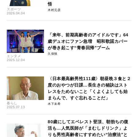
悟
スポーツ
木村元彦
2026.04.04
「来年、前期高齢者のアイドルです」64
歳デュオにファン急増 昭和歌謡カバー
が巻き起こす“青春回帰”ブーム
久保慎
エンタメ
2025.12.04
〈日本最高齢男性111歳〉朝昼晩３食と２
度のおやつが日課…長生きの秘訣はスト
レスをためないこと「くよくよしても始
まらんで、すぐ忘れることだ」
暮らし
木下未希
2025.07.13
80歳にしてエベレスト登頂、朝勃ちの復
活も…人気医師が「まむしドリンク」よ
りも男性高齢者にすすめたい“治療法”と