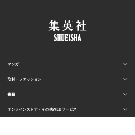
マンガ
取材・ファッション
少年マンガ
週刊少年ジャンプ
書籍
ファッション・美容
青年マンガ
ジャンプSQ.
Seventeen
週刊ヤングジャンプ
オンラインストア・その他WEBサービス
文芸・文庫・総合
芸能・情報・スポーツ
少女マンガ
Vジャンプ
non-no Web
ヤングジャンプ定期購読デジタル
すばる
Myojo
オンラインストア
りぼん
学芸・ノンフィクション・新書
最強ジャンプ
女性マンガ
@BAILA
ヤンジャン＋
小説すばる