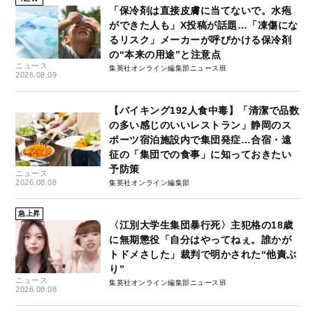
「保冷剤は直接皮膚に当てないで。水疱
ができた人も」X投稿が話題…「凍傷にな
るリスク」メーカーが呼びかける保冷剤
の“本来の用途”と注意点
ニュース
集英社オンライン編集部ニュース班
2026.08.09
【バイキング192人食中毒】「清潔で品数
の多い感じのいいレストラン」静岡のス
ポーツ宿泊施設内で集団発症…合宿・遠
征の「集団での食事」に知っておきたい
予防策
ニュース
2026.08.08
集英社オンライン編集部
急上昇
〈江別大学生集団暴行死〉主犯格の18歳
に無期懲役「自分はやってねぇ。誰かが
トドメさした」裁判で明かされた“他責ぶ
り”
ニュース
集英社オンライン編集部ニュース班
2026.08.08