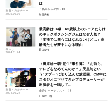
は
『熟年からの性』#1
教養・カルチャー
2025.06.07
和田秀樹
最高齢は94歳…65歳以上のシニアだらけ
のキックボクシングジムはなぜ人気？
「坐禅では無心にはなれないけど…」高
齢者たちが夢中になる理由
暮らし
田口ゆう
2024.11.24
〈田原総一朗“朝生”事件簿〉「お前ら、
テレビをなめてんのか？」天皇制とい
う“タブー”に切り込んだ放送回、CM中に
スタジオに下りてきたプロデューサーが
出演者を一喝して…
教養・カルチャー
全身ジャーナリスト #3
2024.06.28
田原総一朗