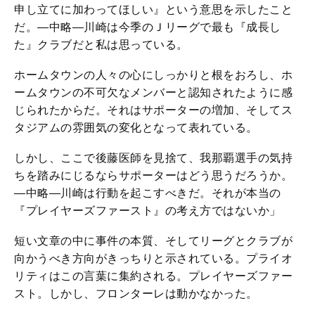
申し立てに加わってほしい』という意思を示したこと
だ。―中略―川崎は今季のＪリーグで最も『成長し
た』クラブだと私は思っている。
ホームタウンの人々の心にしっかりと根をおろし、ホ
ームタウンの不可欠なメンバーと認知されたように感
じられたからだ。それはサポーターの増加、そしてス
タジアムの雰囲気の変化となって表れている。
しかし、ここで後藤医師を見捨て、我那覇選手の気持
ちを踏みにじるならサポーターはどう思うだろうか。
―中略―川崎は行動を起こすべきだ。それが本当の
『プレイヤーズファースト』の考え方ではないか」
短い文章の中に事件の本質、そしてリーグとクラブが
向かうべき方向がきっちりと示されている。プライオ
リティはこの言葉に集約される。プレイヤーズファー
スト。しかし、フロンターレは動かなかった。