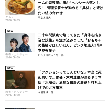
ームの麻辣湯に潜む“ヘルシーの落とし
穴” 管理栄養士が勧める「具材」と避け
たい組み合わせ
グルメ
千駄木雄大
2026.08.09
NEW
二十年間演劇で培ってきた「身体を描き
込む技術」を注ぎ込みました『おもちゃ
の指輪がほしいねん』ピンク地底人3号×
本谷有希子
教養・カルチャー
ピンク地底人３号
2026.08.09
NEW
「アクションってしんどいな」本当に死
ぬ思いで…俳優・木村達成が語るドラマ
版『水滸伝』過酷な撮影の裏側と打ち上
げでの北方謙三
教養・カルチャー
木村達成
2026.08.09