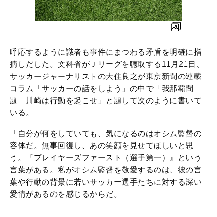
呼応するように識者も事件にまつわる矛盾を明確に指
摘しだした。文科省がＪリーグを聴取する11月21日、
サッカージャーナリストの大住良之が東京新聞の連載
コラム「サッカーの話をしよう」の中で「我那覇問
題 川崎は行動を起こせ」と題して次のように書いて
いる。
「自分が何をしていても、気になるのはオシム監督の
容体だ。無事回復し、あの笑顔を見せてほしいと思
う。『プレイヤーズファースト（選手第一）』という
言葉がある。私がオシム監督を敬愛するのは、彼の言
葉や行動の背景に若いサッカー選手たちに対する深い
愛情があるのを感じるからだ。