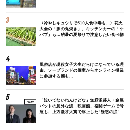
〈冷やしキュウリで510人食中毒も…〉花火
大会の「豚の丸焼き」、キッチンカーの「ケ
バブ」も…酷暑の夏祭りで注意したい食べ物
風俗店が現役女子大生だらけになっている理
由。ソープランドの個室からオンライン授業
に参加する嬢も…
「泣いてないねんけどな」無頼派芸人・金属
NEW
バットの意外な涙…映画館、格闘ゲームで号
泣も、上方漫才大賞で浮上した“疑惑の涙”