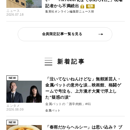
記者から不満続出
有料
ニュース
集英社オンライン編集部ニュース班
2026.07.18
会員限定記事一覧を見る
新着記事
NEW
「泣いてないねんけどな」無頼派芸人・
金属バットの意外な涙…映画館、格闘ゲ
ームで号泣も、上方漫才大賞で浮上し
た“疑惑の涙”
金属バットの「酒辛肉鮪」#61
エンタメ
2026.08.09
金属バット
NEW
「春雨だからヘルシー」は思い込み？ ブ