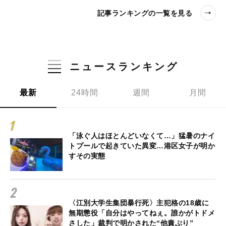
記事ランキングの一覧を見る
ニュースランキング
最新
24時間
週間
月間
「泳ぐ人はほとんどいなくて…」猛暑のナイ
トプールで起きていた異変…港区女子が明か
すその実態
〈江別大学生集団暴行死〉主犯格の18歳に
無期懲役「自分はやってねぇ。誰かがトドメ
さした」裁判で明かされた“他責ぶり”