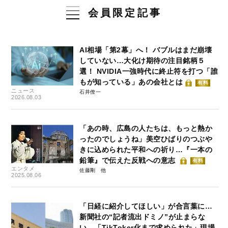
会員限定記事
AI相場「第2幕」へ！ バブルはまだ崩壊
していない…大化け期待の注目銘柄５
選！ NVIDIA一強時代に終止符を打つ「誰
もが知っている」あの会社とは
有料
ニュース
石井僚一
2026.08.03
「あの時、広島の人たちは、もっと熱か
ったのでしょうね」美空ひばりのつぶや
きに込められた平和への祈り…『一本の
鉛筆』で伝えた反戦への意志
有料
エンタメ
佐藤剛
2025.08.06
「日経に紹介してほしい」が合言葉に…
新聞社の“記者流出ドミノ”が止まらな
い 「TikToker化まで求められた」現場