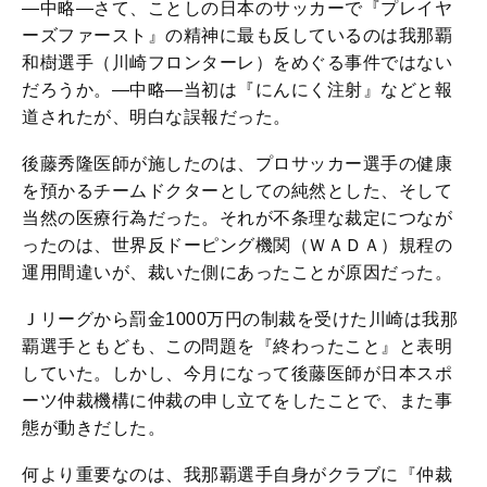
―中略―さて、ことしの日本のサッカーで『プレイヤ
ーズファースト』の精神に最も反しているのは我那覇
和樹選手（川崎フロンターレ）をめぐる事件ではない
だろうか。―中略―当初は『にんにく注射』などと報
道されたが、明白な誤報だった。
後藤秀隆医師が施したのは、プロサッカー選手の健康
を預かるチームドクターとしての純然とした、そして
当然の医療行為だった。それが不条理な裁定につなが
ったのは、世界反ドーピング機関（ＷＡＤＡ）規程の
運用間違いが、裁いた側にあったことが原因だった。
Ｊリーグから罰金1000万円の制裁を受けた川崎は我那
覇選手ともども、この問題を『終わったこと』と表明
していた。しかし、今月になって後藤医師が日本スポ
ーツ仲裁機構に仲裁の申し立てをしたことで、また事
態が動きだした。
何より重要なのは、我那覇選手自身がクラブに『仲裁