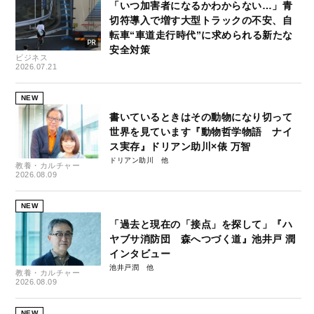
「いつ加害者になるかわからない…」青
切符導入で増す大型トラックの不安、自
転車“車道走行時代”に求められる新たな
安全対策
ビジネス
2026.07.21
NEW
書いているときはその動物になり切って
世界を見ています『動物哲学物語 ナイ
ス実存』ドリアン助川×俵 万智
ドリアン助川
教養・カルチャー
2026.08.09
NEW
「過去と現在の「接点」を探して」『ハ
ヤブサ消防団 森へつづく道』池井戸 潤
インタビュー
池井戸潤
教養・カルチャー
2026.08.09
NEW