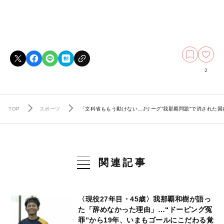
2
TOP
スポーツ
「文科省ももう動けない…Jリーグ“我那覇問題”で消された国
関連記事
〈現役27年目・45歳〉我那覇和樹が語っ
た「辞めなかった理由」…“ドーピング冤
罪”から19年、いまもゴールにこだわる覚