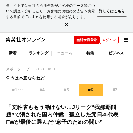
当サイトでは当社の提携先等がお客様のニーズ等につ
いて調査・分析したり、お客様にお勧めの広告を表示
詳しくはこちら
する目的で Cookie を使用する場合があります。
×
無料会員登録
ログイン
新着
ランキング
ニュース
特集
ビジネス
2026.05.06
スポーツ
争うは本意ならねど
#1･･･
#4
#5
#6
#7
「文科省ももう動けない…Jリーグ“我那覇問
題”で消された国内仲裁 孤立した元日本代表
FWが最後に選んだ“息子のための闘い”