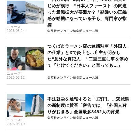
じめが横行…“日本人ファースト”の間違
った意識拡大が要因か？「勘違いの正義
感が動機になっている子も」専門家が指
摘
ニュース
2026.03.24
集英社オンライン編集部ニュース班
つくば市ラーメン店の迷惑駐車「外国人
の仕業」とXで炎上も…店主が明かし
た“意外な真犯人” 「二重三重に車を停め
て『どけてください』と言っても…」
ニュース
2026.03.12
集英社オンライン編集部ニュース班
不法就労を通報すると「1万円」…茨城県
の新制度に賛否「密告では」「外国人狩
りがおきる」全国最多3452人の背景
集英社オンライン編集部ニュース班
ニュース
2026.03.10