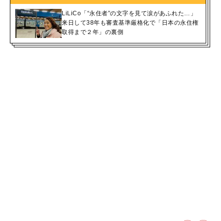
LiLiCo「“永住者”の文字を見て涙があふれた…」
来日して38年も審査基準厳格化で「日本の永住権
取得まで２年」の裏側