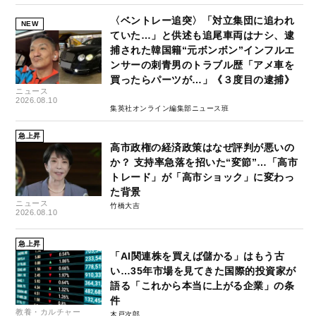
〈ベントレー追突〉「対立集団に追われ
NEW
ていた…」と供述も追尾車両はナシ、逮
捕された韓国籍“元ボンボン”インフルエ
ンサーの刺青男のトラブル歴「アメ車を
買ったらパーツが…」《３度目の逮捕》
ニュース
2026.08.10
集英社オンライン編集部ニュース班
急上昇
高市政権の経済政策はなぜ評判が悪いの
か？ 支持率急落を招いた“変節”…「高市
トレード」が「高市ショック」に変わっ
た背景
ニュース
竹橋大吉
2026.08.10
急上昇
「AI関連株を買えば儲かる」はもう古
い…35年市場を見てきた国際的投資家が
語る「これから本当に上がる企業」の条
件
教養・カルチャー
木戸次郎