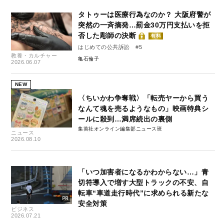
タトゥーは医療行為なのか？ 大阪府警が
突然の一斉摘発…罰金30万円支払いを拒
否した彫師の決断
有料
はじめての公共訴訟 #5
教養・カルチャー
亀石倫子
2026.06.07
NEW
〈ちいかわ争奪戦〉「転売ヤーから買う
なんて魂を売るようなもの」映画特典シ
ールに殺到…満席続出の裏側
集英社オンライン編集部ニュース班
ニュース
2026.08.10
「いつ加害者になるかわからない…」青
切符導入で増す大型トラックの不安、自
転車“車道走行時代”に求められる新たな
安全対策
ビジネス
2026.07.21