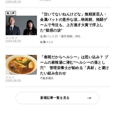
2026.08.10
急上昇
「泣いてないねんけどな」無頼派芸人・
金属バットの意外な涙…映画館、格闘ゲ
ームで号泣も、上方漫才大賞で浮上し
た“疑惑の涙”
金属バットの「酒辛肉鮪」#61
エンタメ
2026.08.09
金属バット
「春雨だからヘルシー」は思い込み？ ブ
ームの麻辣湯に潜む“ヘルシーの落とし
穴” 管理栄養士が勧める「具材」と避け
たい組み合わせ
グルメ
千駄木雄大
2026.08.09
新着記事一覧を見る