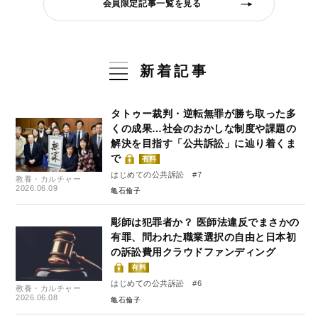
会員限定記事一覧を見る
新着記事
タトゥー裁判・逆転無罪が勝ち取った多
くの成果…社会のおかしな制度や課題の
解決を目指す「公共訴訟」に辿り着くま
で
有料
はじめての公共訴訟 #7
教養・カルチャー
2026.06.09
亀石倫子
彫師は犯罪者か？ 医師法違反でまさかの
有罪、問われた職業選択の自由と日本初
の訴訟費用クラウドファンディング
有料
はじめての公共訴訟 #6
教養・カルチャー
2026.06.08
亀石倫子