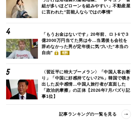
組が多いほどローンを組みやすい」不動産屋
に言われた“芸能人ならではの事情”
「もうお金はないです」20年前、ロト6で３
億2000万円当てた男は今…当選後も会社を
辞めなかった男が定年後に気づいた“本当の
自由”
有料
〈習近平に特大ブーメラン〉「中国人客お断
り」「中国に好感持てない72%」韓国で噴き
出した反中感情…中国人旅行者が直面した
「政治的摩擦」の正体【2026年7月バズり記
事1位】
記事ランキングの一覧を見る