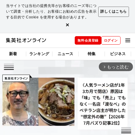
当サイトでは当社の提携先等がお客様のニーズ等につ
いて調査・分析したり、お客様にお勧めの広告を表示
詳しくはこちら
する目的で Cookie を使用する場合があります。
×
無料会員登録
ログイン
新着
ランキング
ニュース
特集
ビジネス
もっと読む
arrow_forward_ios