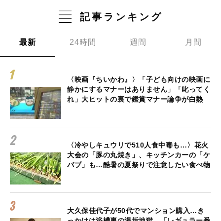
記事ランキング
最新
24時間
週間
月間
〈映画『ちいかわ』〉「子ども向けの映画に
静かにするマナーはありません」「叱ってく
れ」大ヒットの裏で鑑賞マナー論争が白熱
〈冷やしキュウリで510人食中毒も…〉花火
大会の「豚の丸焼き」、キッチンカーの「ケ
バブ」も…酷暑の夏祭りで注意したい食べ物
大久保佳代子が50代でマンション購入…き
っかけは浴槽裏の湯垢地獄、「レギュラー番