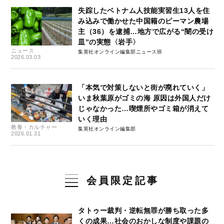
失踪したベトナム人技能実習生13人を住
み込みで働かせた中国籍のピーマン農場
主（36）を逮捕…地方で広がる“闇の受け
皿”の実態〈岩手〉
ニュース
集英社オンライン編集部ニュース班
2026.03.03
「本気で対策しないと街が廃れていく」
いま秋葉原がゴミの海 原因は外国人だけ
じゃなかった…喫煙所やゴミ箱が消えて
いく理由
教養・カルチャー
集英社オンライン編集部
2026.01.31
会員限定記事
タトゥー裁判・逆転無罪が勝ち取った多
くの成果…社会のおかしな制度や課題の