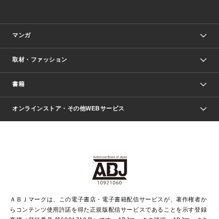
マンガ
取材・ファッション
少年マンガ
週刊少年ジャンプ
書籍
ファッション・美容
青年マンガ
ジャンプSQ.
Seventeen
週刊ヤングジャンプ
オンラインストア・その他WEBサービス
文芸・文庫・総合
芸能・情報・スポーツ
少女マンガ
Vジャンプ
non-no Web
ヤングジャンプ定期購読デジタル
すばる
Myojo
オンラインストア
りぼん
学芸・ノンフィクション・新書
最強ジャンプ
女性マンガ
@BAILA
ヤンジャン＋
小説すばる
週プレNEWS
マーガレット
集英社OTOコンテンツ
集英社 学芸編集部
少年ジャンプ＋
その他WEBサービス
クッキー
ライトノベル・ノベライズ
MAQUIA ONLINE
となりのヤングジャンプ
集英社 文芸ステーション
週プレ グラジャパ！
別冊マーガレット
SHUEISHA MANGA-ART HERITAGE
集英社 ビジネス書
ゼブラック
ココハナ
SHUEISHA ADNAVI
SPUR.JP
集英社Webマガジン Cobalt
グランドジャンプ
web 集英社文庫
キッズ
web Sportiva
マンガMee
ジャンプキャラクターズストア
集英社新書
ジャンプルーキー！
月刊オフィスユー
ＡＢＪマークは、この電子書店・電子書籍配信サービスが、著作権者か
EDITOR'S LAB
LEE
集英社オレンジ文庫
ウルトラジャンプ
青春と読書
パラスポ＋！
らコンテンツ使用許諾を得た正規版配信サービスであることを示す登録
集英社みらい文庫
リマコミ＋
HAPPY PLUS STORE
集英社新書プラス
ジャンプTOON