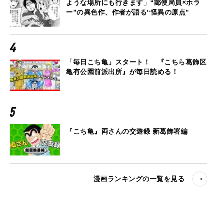
ような場所にも行きます」“郵便局員×ホラ
ー”の異色作、作者が語る“怪異の原点”
「毎日こち亀」スタート！ 『こちら葛飾区
亀有公園前派出所』が毎日読める！
『こち亀』両さんの交遊録 新葛飾署編
漫画ランキングの一覧を見る