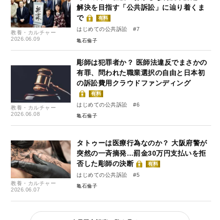
解決を目指す「公共訴訟」に辿り着くま
で
有料
はじめての公共訴訟 #7
教養・カルチャー
2026.06.09
亀石倫子
彫師は犯罪者か？ 医師法違反でまさかの
有罪、問われた職業選択の自由と日本初
の訴訟費用クラウドファンディング
有料
はじめての公共訴訟 #6
教養・カルチャー
2026.06.08
亀石倫子
タトゥーは医療行為なのか？ 大阪府警が
突然の一斉摘発…罰金30万円支払いを拒
否した彫師の決断
有料
はじめての公共訴訟 #5
教養・カルチャー
亀石倫子
2026.06.07