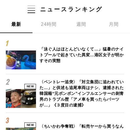
ニュースランキング
最新
24時間
週間
月間
「泳ぐ人はほとんどいなくて…」猛暑のナイ
トプールで起きていた異変…港区女子が明か
すその実態
〈ベントレー追突〉「対立集団に追われてい
NEW
た…」と供述も追尾車両はナシ、逮捕された
韓国籍“元ボンボン”インフルエンサーの刺青
男のトラブル歴「アメ車を買ったらパーツ
が…」《３度目の逮捕》
NEW
〈ちいかわ争奪戦〉「転売ヤーから買うなん