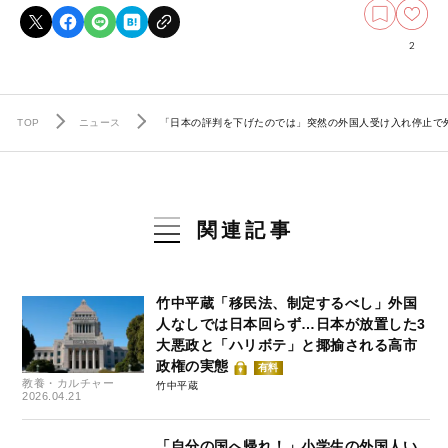
2
TOP
ニュース
「日本の評判を下げたのでは」突然の外国人受け入れ停止で
関連記事
竹中平蔵「移民法、制定するべし」外国
人なしでは日本回らず…日本が放置した3
大悪政と「ハリボテ」と揶揄される高市
政権の実態
有料
教養・カルチャー
竹中平蔵
2026.04.21
「自分の国へ帰れ！」小学生の外国人い