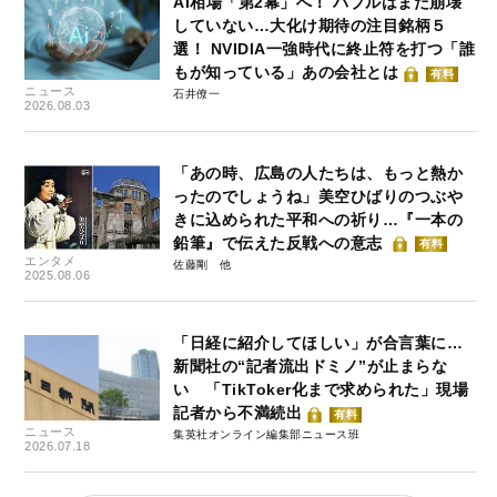
AI相場「第2幕」へ！ バブルはまだ崩壊
していない…大化け期待の注目銘柄５
選！ NVIDIA一強時代に終止符を打つ「誰
もが知っている」あの会社とは
有料
ニュース
石井僚一
2026.08.03
「あの時、広島の人たちは、もっと熱か
ったのでしょうね」美空ひばりのつぶや
きに込められた平和への祈り…『一本の
鉛筆』で伝えた反戦への意志
有料
エンタメ
佐藤剛
2025.08.06
「日経に紹介してほしい」が合言葉に…
新聞社の“記者流出ドミノ”が止まらな
い 「TikToker化まで求められた」現場
記者から不満続出
有料
ニュース
集英社オンライン編集部ニュース班
2026.07.18