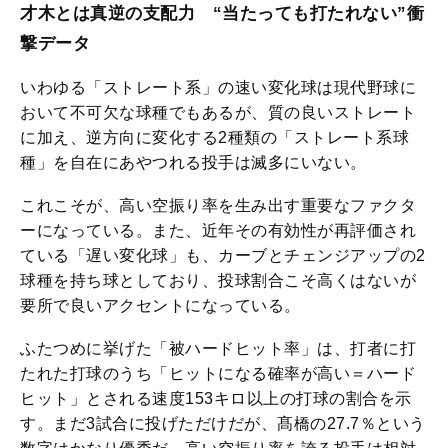
才木とは真逆の支配力 “当たっても打たれない”衝
撃データ
いわゆる「ストレート系」の速い変化球は現代野球に
おいて不可欠な球種でもあるが、質の良いストレート
に加え、逆方向に変化する2種類の「ストレート系球
種」を自在にあやつれる投手は滅多にいない。
これこそが、高い空振り率を生み出す重要なファクタ
ーになっている。また、近年その有効性が再評価され
ている「遅い変化球」も、カーブとチェンジアップの2
球種を持ち球としており、投球割合こそ高くはないが
要所で良いアクセントになっている。
ふたつめに挙げた「被ハードヒット率」は、打者に打
たれた打球のうち「ヒットになる確率が高い＝ハード
ヒット」とされる速度153キロ以上の打球の割合を示
す。まだ3試合に投げただけだが、髙橋の27.7％という