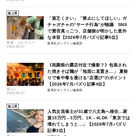
急上昇
「貧乏くさい」「禁止にしてほしい」ガ
チャガチャの“サーチ行為”が物議 SNS
で賛否真っ二つ、店舗側が明かした意外
な本音【2026年7月バズり記事5位】
教養・カルチャー
集英社オンライン編集部
2026.08.07
《祇園祭の露店付近で撮影？》包装され
た焼きそば麺が「地面に直置き…」 夏祭
りで食中毒を避ける“店選び”のポイント
【2026年7月バズり記事4位】
暮らし
集英社オンライン編集部
2026.08.07
急上昇
人気女流雀士が31歳で八丈島へ移住…家
賃15万円→3万円、1K→4LDK「東京では
壊れてしまうと…」【2026年7月バズり
記事3位】
暮らし