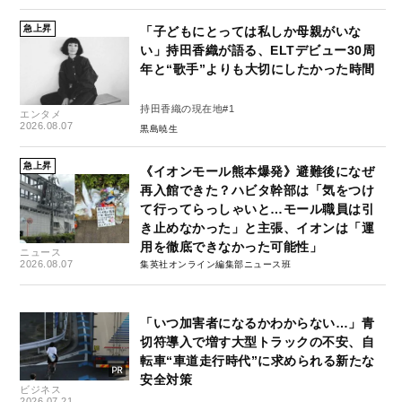
急上昇
「子どもにとっては私しか母親がいな
い」持田香織が語る、ELTデビュー30周
年と“歌手”よりも大切にしたかった時間
持田香織の現在地#1
エンタメ
2026.08.07
黒島暁生
急上昇
《イオンモール熊本爆発》避難後になぜ
再入館できた？ハビタ幹部は「気をつけ
て行ってらっしゃいと…モール職員は引
き止めなかった」と主張、イオンは「運
用を徹底できなかった可能性」
ニュース
2026.08.07
集英社オンライン編集部ニュース班
「いつ加害者になるかわからない…」青
切符導入で増す大型トラックの不安、自
転車“車道走行時代”に求められる新たな
安全対策
ビジネス
2026.07.21