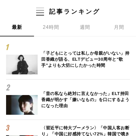
記事ランキング
最新
24時間
週間
月間
「子どもにとっては私しか母親がいない」持
田香織が語る、ELTデビュー30周年と“歌
手”よりも大切にしたかった時間
「昔の私なら絶対に言えなかった」ELT持田
香織が明かす「嫌いなもの」を口にするよう
になった理由
〈習近平に特大ブーメラン〉「中国人客お断
り」「中国に好感持てない72%」韓国で噴き