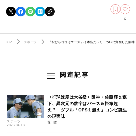
0
TOP
スポーツ
「投げられればエース」は本当だった…ついに覚醒した阪神・髙
関連記事
〈打球速度は大谷級〉阪神・佐藤輝＆森
下、異次元の数字はバース＆掛布超
え？ ダブル「OPS１超え」コンビ誕生
の現実味
スポーツ
花田雪
2026.04.18