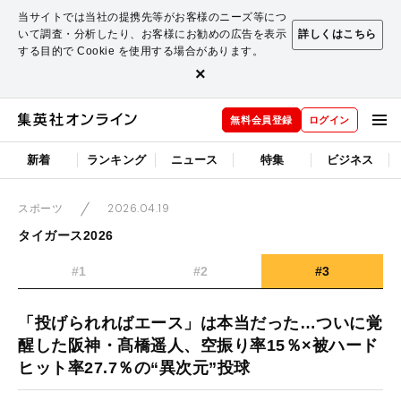
当サイトでは当社の提携先等がお客様のニーズ等につ
いて調査・分析したり、お客様にお勧めの広告を表示
詳しくはこちら
する目的で Cookie を使用する場合があります。
×
無料会員登録
ログイン
新着
ランキング
ニュース
特集
ビジネス
2026.04.19
スポーツ
タイガース2026
#1
#2
#3
「投げられればエース」は本当だった…ついに覚
醒した阪神・髙橋遥人、空振り率15％×被ハード
ヒット率27.7％の“異次元”投球