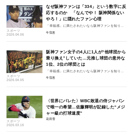
なぜ阪神ファンは「334」という数字に反
応するのか 「なんでや！ 阪神関係ない
やろ！」に隠れたファン心理
「幸福感」に満たされたいなら阪神ファンを知りま
スポーツ
しょう#7
牛窪恵
2026.04.06
阪神ファン女子の4人に1人が“他球団から
乗り換え”していた…元推し球団の意外な
1位、2位の球団とは
「幸福感」に満たされたいなら阪神ファンを知りま
スポーツ
しょう#6
牛窪恵
2026.04.05
〈世界にバレた〉WBC敗退の侍ジャパン
で唯一の希望…佐藤輝明が記録した“メジ
ャー級の打球速度”
花田雪
スポーツ
2026.03.16