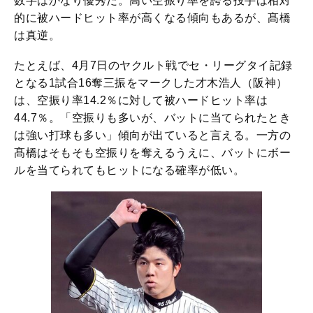
数字はかなり優秀だ。高い空振り率を誇る投手は相対
的に被ハードヒット率が高くなる傾向もあるが、髙橋
は真逆。
たとえば、4月7日のヤクルト戦でセ・リーグタイ記録
となる1試合16奪三振をマークした才木浩人（阪神）
は、空振り率14.2％に対して被ハードヒット率は
44.7％。「空振りも多いが、バットに当てられたとき
は強い打球も多い」傾向が出ていると言える。一方の
髙橋はそもそも空振りを奪えるうえに、バットにボー
ルを当てられてもヒットになる確率が低い。