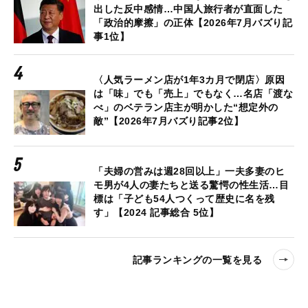
出した反中感情…中国人旅行者が直面した
「政治的摩擦」の正体【2026年7月バズり記
事1位】
〈人気ラーメン店が1年3カ月で閉店〉原因
は「味」でも「売上」でもなく…名店「渡な
べ」のベテラン店主が明かした“想定外の
敵”【2026年7月バズり記事2位】
「夫婦の営みは週28回以上」一夫多妻のヒ
モ男が4人の妻たちと送る驚愕の性生活…目
標は「子ども54人つくって歴史に名を残
す」【2024 記事総合 5位】
記事ランキングの一覧を見る