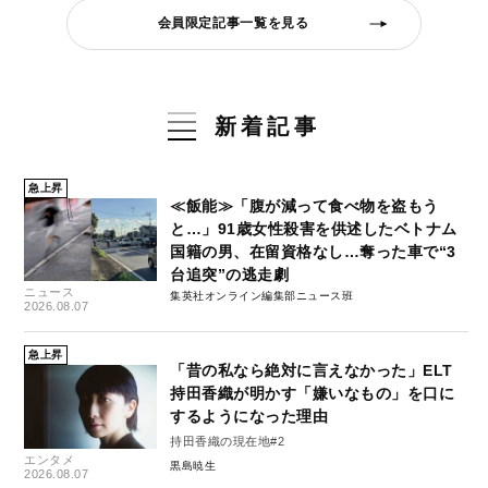
会員限定記事一覧を見る
新着記事
急上昇
≪飯能≫「腹が減って食べ物を盗もう
と…」91歳女性殺害を供述したベトナム
国籍の男、在留資格なし…奪った車で“3
台追突”の逃走劇
ニュース
集英社オンライン編集部ニュース班
2026.08.07
急上昇
「昔の私なら絶対に言えなかった」ELT
持田香織が明かす「嫌いなもの」を口に
するようになった理由
持田香織の現在地#2
エンタメ
黒島暁生
2026.08.07