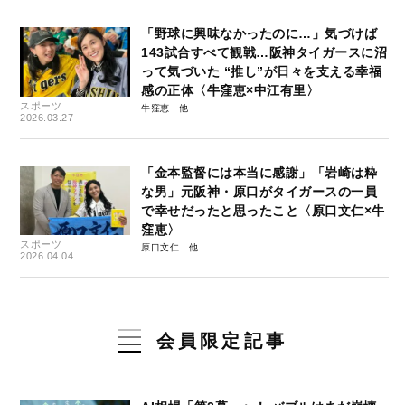
「野球に興味なかったのに…」気づけば
143試合すべて観戦…阪神タイガースに沼
って気づいた “推し”が日々を支える幸福
感の正体〈牛窪恵×中江有里〉
スポーツ
牛窪恵
2026.03.27
「金本監督には本当に感謝」「岩崎は粋
な男」元阪神・原口がタイガースの一員
で幸せだったと思ったこと〈原口文仁×牛
窪恵〉
スポーツ
原口文仁
2026.04.04
会員限定記事