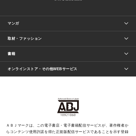
マンガ
取材・ファッション
少年マンガ
週刊少年ジャンプ
書籍
ファッション・美容
青年マンガ
ジャンプSQ.
Seventeen
週刊ヤングジャンプ
オンラインストア・その他WEBサービス
文芸・文庫・総合
芸能・情報・スポーツ
少女マンガ
Vジャンプ
non-no Web
ヤングジャンプ定期購読デジタル
すばる
Myojo
オンラインストア
りぼん
学芸・ノンフィクション・新書
最強ジャンプ
女性マンガ
@BAILA
ヤンジャン＋
小説すばる
週プレNEWS
マーガレット
集英社OTOコンテンツ
集英社 学芸編集部
少年ジャンプ＋
その他WEBサービス
クッキー
ライトノベル・ノベライズ
MAQUIA ONLINE
となりのヤングジャンプ
集英社 文芸ステーション
週プレ グラジャパ！
別冊マーガレット
SHUEISHA MANGA-ART HERITAGE
集英社 ビジネス書
ゼブラック
ココハナ
SHUEISHA ADNAVI
SPUR.JP
集英社Webマガジン Cobalt
グランドジャンプ
web 集英社文庫
キッズ
web Sportiva
マンガMee
ジャンプキャラクターズストア
集英社新書
ジャンプルーキー！
月刊オフィスユー
ＡＢＪマークは、この電子書店・電子書籍配信サービスが、著作権者か
EDITOR'S LAB
LEE
集英社オレンジ文庫
ウルトラジャンプ
青春と読書
パラスポ＋！
らコンテンツ使用許諾を得た正規版配信サービスであることを示す登録
集英社みらい文庫
リマコミ＋
HAPPY PLUS STORE
集英社新書プラス
ジャンプTOON