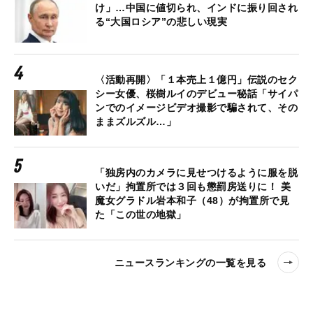
け」…中国に値切られ、インドに振り回され
る“大国ロシア”の悲しい現実
〈活動再開〉「１本売上１億円」伝説のセク
シー女優、桜樹ルイのデビュー秘話「サイパ
ンでのイメージビデオ撮影で騙されて、その
ままズルズル…」
「独房内のカメラに見せつけるように服を脱
いだ」拘置所では３回も懲罰房送りに！ 美
魔女グラドル岩本和子（48）が拘置所で見
た「この世の地獄」
ニュースランキングの一覧を見る