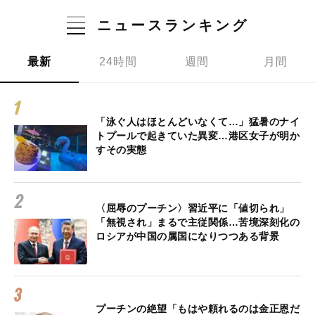
ニュースランキング
最新
24時間
週間
月間
「泳ぐ人はほとんどいなくて…」猛暑のナイ
トプールで起きていた異変…港区女子が明か
すその実態
〈屈辱のプーチン〉習近平に「値切られ」
「無視され」まるで主従関係…苦境深刻化の
ロシアが中国の属国になりつつある背景
プーチンの絶望「もはや頼れるのは金正恩だ