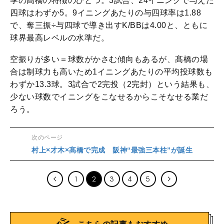
季の髙橋の特徴のひとつ。3試合、24イニングで与えた
四球はわずか5。9イニングあたりの与四球率は1.88
で、奪三振÷与四球で導き出すK/BBは4.00と、ともに
球界最高レベルの水準だ。
空振りが多い＝球数がかさむ傾向もあるが、髙橋の場
合は制球力も高いため1イニングあたりの平均投球数も
わずか13.3球。3試合で2完投（2完封）という結果も、
少ない球数でイニングをこなせるからこそなせる業だ
ろう。
次のページ
村上×才木×髙橋で完成 阪神“最強三本柱”が誕生
1
2
3
4
5