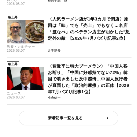
松岡千晶
2026.08.07
急上昇
〈人気ラーメン店が1年3カ月で閉店〉原
因は「味」でも「売上」でもなく…名店
「渡なべ」のベテラン店主が明かした“想
定外の敵”【2026年7月バズり記事2位】
教養・カルチャー
2026.08.07
井手隊長
急上昇
〈習近平に特大ブーメラン〉「中国人客
お断り」「中国に好感持てない72%」韓
国で噴き出した反中感情…中国人旅行者
が直面した「政治的摩擦」の正体【2026
年7月バズり記事1位】
ニュース
2026.08.07
小倉健一
新着記事一覧を見る