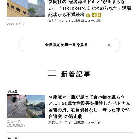
新聞社の“記者流出ドミノ”が止まらな
い 「TikToker化まで求められた」現場
記者から不満続出
有料
ニュース
集英社オンライン編集部ニュース班
2026.07.18
会員限定記事一覧を見る
新着記事
急上昇
≪飯能≫「腹が減って食べ物を盗もう
と…」91歳女性殺害を供述したベトナム
国籍の男、在留資格なし…奪った車で“3
台追突”の逃走劇
ニュース
集英社オンライン編集部ニュース班
2026.08.07