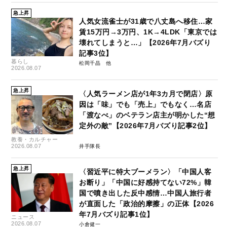
急上昇
人気女流雀士が31歳で八丈島へ移住…家
賃15万円→3万円、1K→4LDK「東京では
壊れてしまうと…」【2026年7月バズり
記事3位】
暮らし
松岡千晶
2026.08.07
急上昇
〈人気ラーメン店が1年3カ月で閉店〉原
因は「味」でも「売上」でもなく…名店
「渡なべ」のベテラン店主が明かした“想
定外の敵”【2026年7月バズり記事2位】
教養・カルチャー
2026.08.07
井手隊長
急上昇
〈習近平に特大ブーメラン〉「中国人客
お断り」「中国に好感持てない72%」韓
国で噴き出した反中感情…中国人旅行者
が直面した「政治的摩擦」の正体【2026
年7月バズり記事1位】
ニュース
2026.08.07
小倉健一