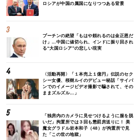
ロシアが中国の属国になりつつある背景
プーチンの絶望「もはや頼れるのは金正恩だ
け」…中国に値切られ、インドに振り回され
る“大国ロシア”の悲しい現実
〈活動再開〉「１本売上１億円」伝説のセク
シー女優、桜樹ルイのデビュー秘話「サイパ
ンでのイメージビデオ撮影で騙されて、その
ままズルズル…」
「独房内のカメラに見せつけるように服を脱
いだ」拘置所では３回も懲罰房送りに！ 美
魔女グラドル岩本和子（48）が拘置所で見
た「この世の地獄」