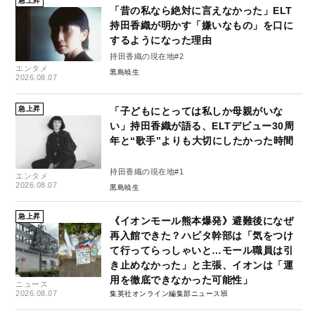
急上昇
「昔の私なら絶対に言えなかった」ELT
持田香織が明かす「嫌いなもの」を口に
するようになった理由
持田香織の現在地#2
エンタメ
黒島暁生
2026.08.07
急上昇
「子どもにとっては私しか母親がいな
い」持田香織が語る、ELTデビュー30周
年と“歌手”よりも大切にしたかった時間
持田香織の現在地#1
エンタメ
2026.08.07
黒島暁生
急上昇
《イオンモール熊本爆発》避難後になぜ
再入館できた？ハビタ幹部は「気をつけ
て行ってらっしゃいと…モール職員は引
き止めなかった」と主張、イオンは「運
用を徹底できなかった可能性」
ニュース
2026.08.07
集英社オンライン編集部ニュース班