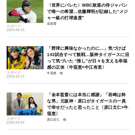
〈世界にバレた〉WBC敗退の侍ジャパン
で唯一の希望…佐藤輝明が記録した“メジ
ャー級の打球速度”
花田雪
スポーツ
2026.03.16
「野球に興味なかったのに…」気づけば
143試合すべて観戦…阪神タイガースに沼
って気づいた “推し”が日々を支える幸福
感の正体〈牛窪恵×中江有里〉
スポーツ
牛窪恵
2026.03.27
「金本監督には本当に感謝」「岩崎は粋
な男」元阪神・原口がタイガースの一員
で幸せだったと思ったこと〈原口文仁×牛
窪恵〉
スポーツ
原口文仁
2026.04.04