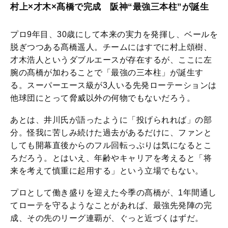
村上×才木×髙橋で完成 阪神“最強三本柱”が誕生
プロ9年目、30歳にして本来の実力を発揮し、ベールを
脱ぎつつある髙橋遥人。チームにはすでに村上頌樹、
才木浩人というダブルエースが存在するが、ここに左
腕の髙橋が加わることで「最強の三本柱」が誕生す
る。スーパーエース級が3人いる先発ローテーションは
他球団にとって脅威以外の何物でもないだろう。
あとは、井川氏が語ったように「投げられれば」の部
分。怪我に苦しみ続けた過去があるだけに、ファンと
しても開幕直後からのフル回転っぷりは気になるとこ
ろだろう。とはいえ、年齢やキャリアを考えると「将
来を考えて慎重に起用する」という立場でもない。
プロとして働き盛りを迎えた今季の髙橋が、1年間通し
てローテを守るようなことがあれば、最強先発陣の完
成、その先のリーグ連覇が、ぐっと近づくはずだ。