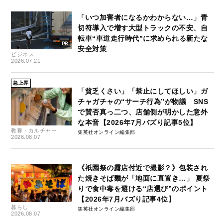
「いつ加害者になるかわからない…」青
切符導入で増す大型トラックの不安、自
転車“車道走行時代”に求められる新たな
安全対策
ビジネス
2026.07.21
急上昇
「貧乏くさい」「禁止にしてほしい」ガ
チャガチャの“サーチ行為”が物議 SNS
で賛否真っ二つ、店舗側が明かした意外
な本音【2026年7月バズり記事5位】
教養・カルチャー
集英社オンライン編集部
2026.08.07
《祇園祭の露店付近で撮影？》包装され
た焼きそば麺が「地面に直置き…」 夏祭
りで食中毒を避ける“店選び”のポイント
【2026年7月バズり記事4位】
暮らし
集英社オンライン編集部
2026.08.07