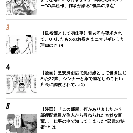
ー”の異色作、作者が語る“怪異の原点”
【風俗嬢として初仕事】着衣即を要求され
て、OKしたもののお客さまにマジギレした
理由は!? (4)
【漫画】激安風俗店で風俗嬢として働きはじ
めた22歳、シンナーと薬で歯なしのこわい
店長に調教されて…(1)
【漫画】「この部屋、何かありましたか？」
郵便配達員が住人から尋ねられた奇妙な言
葉… 仕事の中で知ってしまった“部屋の秘
密”とは