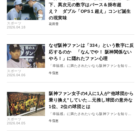
下、異次元の数字はバース＆掛布超
え？ ダブル「OPS１超え」コンビ誕生
の現実味
スポーツ
花田雪
2026.04.18
なぜ阪神ファンは「334」という数字に反
応するのか 「なんでや！ 阪神関係ない
やろ！」に隠れたファン心理
「幸福感」に満たされたいなら阪神ファンを知りま
スポーツ
しょう#7
牛窪恵
2026.04.06
阪神ファン女子の4人に1人が“他球団から
乗り換え”していた…元推し球団の意外な
1位、2位の球団とは
「幸福感」に満たされたいなら阪神ファンを知りま
スポーツ
しょう#6
牛窪恵
2026.04.05