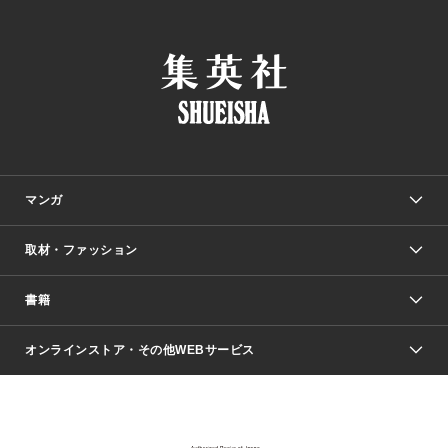
マンガ
取材・ファッション
少年マンガ
週刊少年ジャンプ
書籍
ファッション・美容
青年マンガ
ジャンプSQ.
Seventeen
週刊ヤングジャンプ
オンラインストア・その他WEBサービス
文芸・文庫・総合
芸能・情報・スポーツ
少女マンガ
Vジャンプ
non-no Web
ヤングジャンプ定期購読デジタル
すばる
Myojo
オンラインストア
りぼん
学芸・ノンフィクション・新書
最強ジャンプ
女性マンガ
@BAILA
ヤンジャン＋
小説すばる
週プレNEWS
マーガレット
集英社OTOコンテンツ