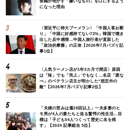
香織が明かす「嫌いなもの」を口にするよう
になった理由
〈習近平に特大ブーメラン〉「中国人客お断
り」「中国に好感持てない72%」韓国で噴き
出した反中感情…中国人旅行者が直面した
「政治的摩擦」の正体【2026年7月バズり記
事1位】
〈人気ラーメン店が1年3カ月で閉店〉原因
は「味」でも「売上」でもなく…名店「渡な
べ」のベテラン店主が明かした“想定外の
敵”【2026年7月バズり記事2位】
「夫婦の営みは週28回以上」一夫多妻のヒ
モ男が4人の妻たちと送る驚愕の性生活…目
標は「子ども54人つくって歴史に名を残
す」【2024 記事総合 5位】