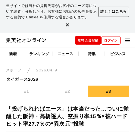
当サイトでは当社の提携先等がお客様のニーズ等につ
いて調査・分析したり、お客様にお勧めの広告を表示
詳しくはこちら
する目的で Cookie を使用する場合があります。
×
無料会員登録
ログイン
新着
ランキング
ニュース
特集
ビジネス
2026.04.19
スポーツ
タイガース2026
#1
#2
#3
「投げられればエース」は本当だった…ついに覚
醒した阪神・髙橋遥人、空振り率15％×被ハード
ヒット率27.7％の“異次元”投球