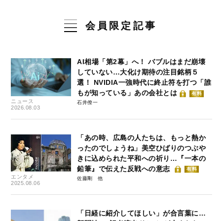
会員限定記事
AI相場「第2幕」へ！ バブルはまだ崩壊
していない…大化け期待の注目銘柄５
選！ NVIDIA一強時代に終止符を打つ「誰
もが知っている」あの会社とは
有料
ニュース
石井僚一
2026.08.03
「あの時、広島の人たちは、もっと熱か
ったのでしょうね」美空ひばりのつぶや
きに込められた平和への祈り…『一本の
鉛筆』で伝えた反戦への意志
有料
エンタメ
佐藤剛
2025.08.06
「日経に紹介してほしい」が合言葉に…