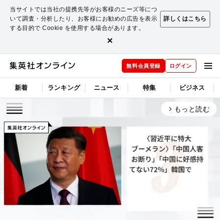
当サイトでは当社の提携先等がお客様のニーズ等につ
いて調査・分析したり、お客様にお勧めの広告を表示
詳しくはこちら
する目的で Cookie を使用する場合があります。
×
無料会員登録
ログイン
新着
ランキング
ニュース
特集
ビジネス
もっと読む
arrow_forward_ios