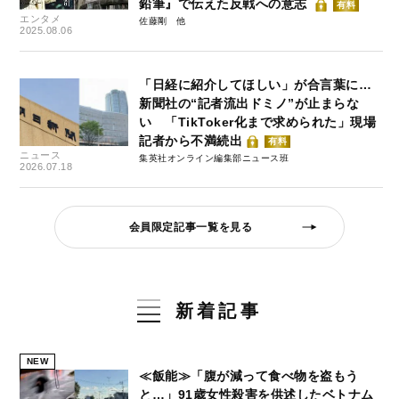
鉛筆』で伝えた反戦への意志
有料
エンタメ
佐藤剛
2025.08.06
「日経に紹介してほしい」が合言葉に…
新聞社の“記者流出ドミノ”が止まらな
い 「TikToker化まで求められた」現場
記者から不満続出
有料
ニュース
集英社オンライン編集部ニュース班
2026.07.18
会員限定記事一覧を見る
新着記事
NEW
≪飯能≫「腹が減って食べ物を盗もう
と…」91歳女性殺害を供述したベトナム