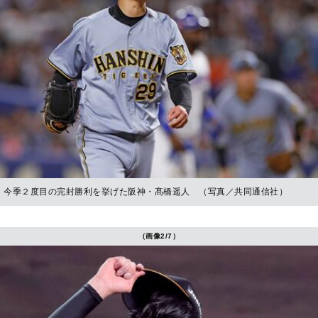
今季２度目の完封勝利を挙げた阪神・髙橋遥人 （写真／共同通信社）
（画像2/7）