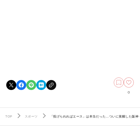
0
TOP
スポーツ
「投げられればエース」は本当だった…ついに覚醒した阪神・髙