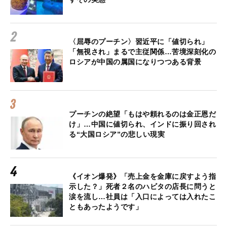
〈屈辱のプーチン〉習近平に「値切られ」
「無視され」まるで主従関係…苦境深刻化の
ロシアが中国の属国になりつつある背景
プーチンの絶望「もはや頼れるのは金正恩だ
け」…中国に値切られ、インドに振り回され
る“大国ロシア”の悲しい現実
《イオン爆発》「売上金を金庫に戻すよう指
示した？」死者２名のハビタの店長に問うと
涙を流し…社員は「入口によっては入れたこ
ともあったようです」