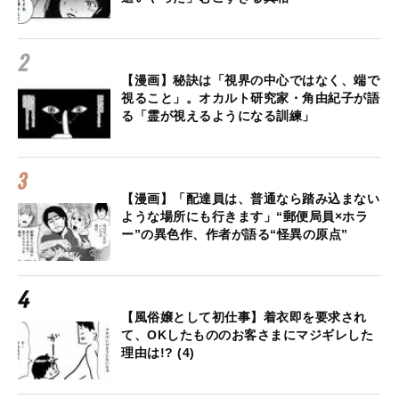
【漫画】秘訣は「視界の中心ではなく、端で
視ること」。オカルト研究家・角由紀子が語
る「霊が視えるようになる訓練」
【漫画】「配達員は、普通なら踏み込まない
ような場所にも行きます」“郵便局員×ホラ
ー”の異色作、作者が語る“怪異の原点”
【風俗嬢として初仕事】着衣即を要求され
て、OKしたもののお客さまにマジギレした
理由は!? (4)