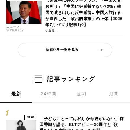
〈習近平に特大ブーメラン〉「中国人客
お断り」「中国に好感持てない72%」韓
国で噴き出した反中感情…中国人旅行者
が直面した「政治的摩擦」の正体【2026
年7月バズり記事1位】
ニュース
2026.08.07
小倉健一
新着記事一覧を見る
記事ランキング
最新
24時間
週間
月間
NEW
「子どもにとっては私しか母親がいない」持
田香織が語る、ELTデビュー30周年と“歌