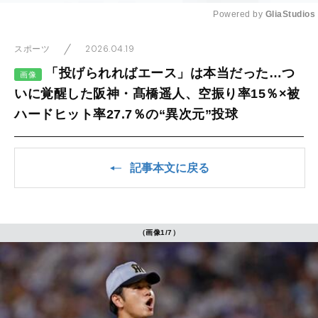
Powered by 
GliaStudios
Mute
2026.04.19
スポーツ
「投げられればエース」は本当だった…つ
画像
いに覚醒した阪神・髙橋遥人、空振り率15％×被
ハードヒット率27.7％の“異次元”投球
記事本文に戻る
（画像1/7）