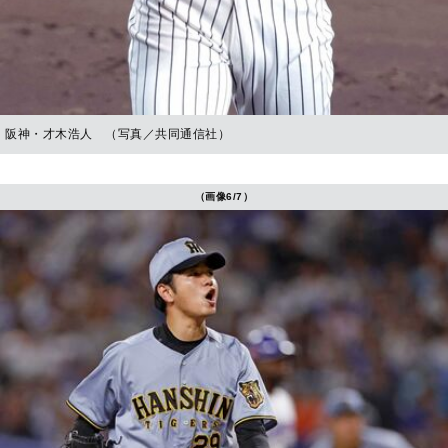
阪神・才木浩人 （写真／共同通信社）
（画像6/7）