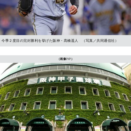
今季２度目の完封勝利を挙げた阪神・髙橋遥人 （写真／共同通信社）
（画像7/7）