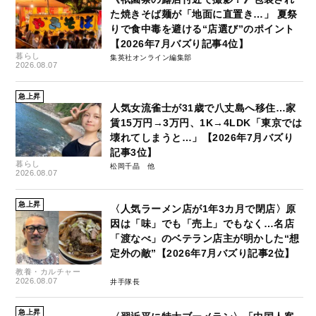
た焼きそば麺が「地面に直置き…」 夏祭
りで食中毒を避ける“店選び”のポイント
【2026年7月バズり記事4位】
暮らし
集英社オンライン編集部
2026.08.07
急上昇
人気女流雀士が31歳で八丈島へ移住…家
賃15万円→3万円、1K→4LDK「東京では
壊れてしまうと…」【2026年7月バズり
記事3位】
暮らし
松岡千晶
2026.08.07
急上昇
〈人気ラーメン店が1年3カ月で閉店〉原
因は「味」でも「売上」でもなく…名店
「渡なべ」のベテラン店主が明かした“想
定外の敵”【2026年7月バズり記事2位】
教養・カルチャー
2026.08.07
井手隊長
急上昇