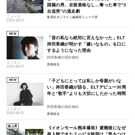
国籍の男、在留資格なし…奪った車で“3
台追突”の逃走劇
ニュース
集英社オンライン編集部ニュース班
2026.08.07
NEW
「昔の私なら絶対に言えなかった」ELT
持田香織が明かす「嫌いなもの」を口に
するようになった理由
持田香織の現在地#2
エンタメ
黒島暁生
2026.08.07
NEW
「子どもにとっては私しか母親がいな
い」持田香織が語る、ELTデビュー30周
年と“歌手”よりも大切にしたかった時間
持田香織の現在地#1
エンタメ
2026.08.07
黒島暁生
急上昇
《イオンモール熊本爆発》避難後になぜ
再入館できた？ハビタ幹部は「気をつけ