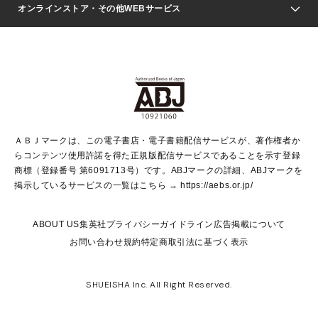
Seventeen
週刊ヤングジャンプ
オンラインストア・その他WEBサービス
文芸・文庫・総合
芸能・情報・スポーツ
少女マンガ
Vジャンプ
non-no Web
ヤングジャンプ定期購読デジタル
すばる
Myojo
オンラインストア
りぼん
学芸・ノンフィクション・新書
最強ジャンプ
女性マンガ
@BAILA
ヤンジャン＋
小説すばる
週プレNEWS
マーガレット
集英社OTOコンテンツ
集英社 学芸編集部
少年ジャンプ＋
その他WEBサービス
クッキー
ライトノベル・ノベライズ
MAQUIA ONLINE
となりのヤングジャンプ
集英社 文芸ステーション
週プレ グラジャパ！
別冊マーガレット
SHUEISHA MANGA-ART HERITAGE
集英社 ビジネス書
ゼブラック
ココハナ
SHUEISHA ADNAVI
SPUR.JP
集英社Webマガジン Cobalt
グランドジャンプ
web 集英社文庫
キッズ
web Sportiva
マンガMee
ジャンプキャラクターズストア
集英社新書
ジャンプルーキー！
月刊オフィスユー
ＡＢＪマークは、この電子書店・電子書籍配信サービスが、著作権者か
EDITOR'S LAB
LEE
集英社オレンジ文庫
ウルトラジャンプ
青春と読書
パラスポ＋！
らコンテンツ使用許諾を得た正規版配信サービスであることを示す登録
集英社みらい文庫
リマコミ＋
HAPPY PLUS STORE
集英社新書プラス
ジャンプTOON
商標（登録番号 第6091713号）です。ABJマークの詳細、ABJマークを
Marisol
シフォン文庫
アジア人物史
S-KIDS.LAND
マンガMeets
掲示しているサービスの一覧はこちら →
https://aebs.or.jp/
shueisha vox
よみタイ
S-MANGA
Web éclat
ダッシュエックス文庫
LEEマルシェ
kotoba
集英社ジャンプリミックス
ABOUT US
集英社プライバシーガイドライン
広告掲載について
T JAPAN:The New York Times Style Magazine
JUMP j BOOKS
お問い合わせ
規約
特定商取引法に基づく表示
SHOP Marisol
e!集英社
集英社コミック文庫
集英社女性誌ポータル
éclat premium
imidas
MEN'S NON-NO WEB
SHUEISHA Inc. All Right Reserved.
mirabella
UOMO