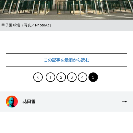
甲子園球場（写真／PhotoAc）
この記事を最初から読む
1
2
3
4
5
花田雪