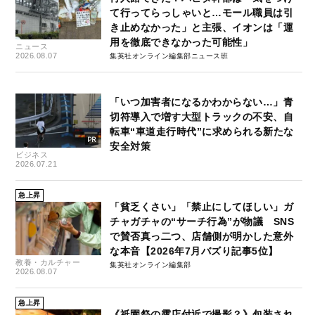
て行ってらっしゃいと…モール職員は引
き止めなかった」と主張、イオンは「運
用を徹底できなかった可能性」
ニュース
2026.08.07
集英社オンライン編集部ニュース班
「いつ加害者になるかわからない…」青
切符導入で増す大型トラックの不安、自
転車“車道走行時代”に求められる新たな
安全対策
ビジネス
2026.07.21
急上昇
「貧乏くさい」「禁止にしてほしい」ガ
チャガチャの“サーチ行為”が物議 SNS
で賛否真っ二つ、店舗側が明かした意外
な本音【2026年7月バズり記事5位】
教養・カルチャー
集英社オンライン編集部
2026.08.07
急上昇
《祇園祭の露店付近で撮影？》包装され