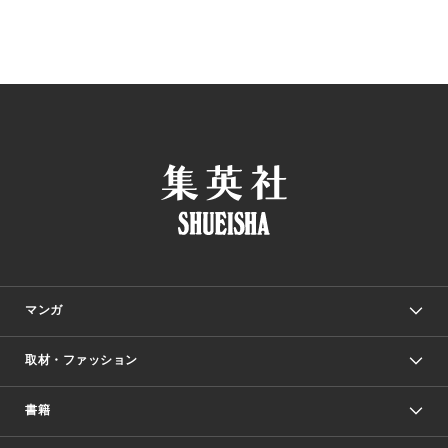
マンガ
取材・ファッション
少年マンガ
週刊少年ジャンプ
書籍
ファッション・美容
青年マンガ
ジャンプSQ.