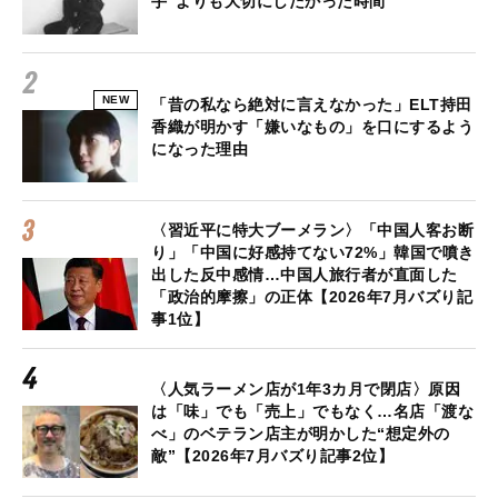
手”よりも大切にしたかった時間
NEW
「昔の私なら絶対に言えなかった」ELT持田
香織が明かす「嫌いなもの」を口にするよう
になった理由
〈習近平に特大ブーメラン〉「中国人客お断
り」「中国に好感持てない72%」韓国で噴き
出した反中感情…中国人旅行者が直面した
「政治的摩擦」の正体【2026年7月バズり記
事1位】
〈人気ラーメン店が1年3カ月で閉店〉原因
は「味」でも「売上」でもなく…名店「渡な
べ」のベテラン店主が明かした“想定外の
敵”【2026年7月バズり記事2位】