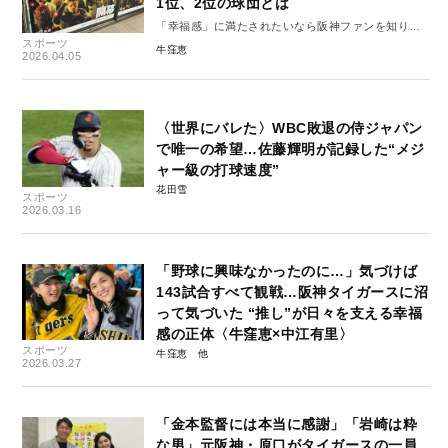
1位、2位の球団とは
「幸福感」に満たされたいなら阪神ファンを知りま
スポーツ
しょう#6
牛窪恵
2026.04.05
〈世界にバレた〉WBC敗退の侍ジャパン
で唯一の希望…佐藤輝明が記録した“メジ
ャー級の打球速度”
花田雪
スポーツ
2026.03.16
「野球に興味なかったのに…」気づけば
143試合すべて観戦…阪神タイガースに沼
って気づいた “推し”が日々を支える幸福
感の正体〈牛窪恵×中江有里〉
スポーツ
牛窪恵
2026.03.27
「金本監督には本当に感謝」「岩崎は粋
な男」元阪神・原口がタイガースの一員