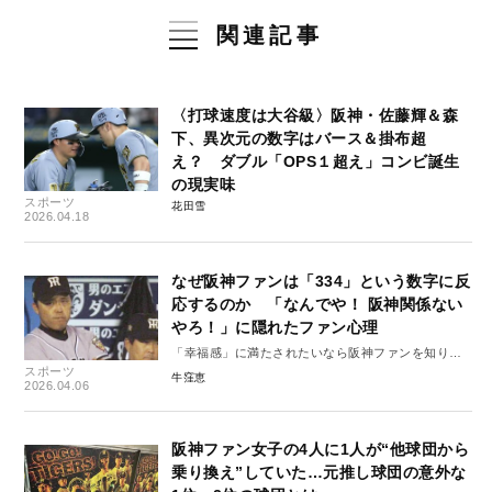
関連記事
〈打球速度は大谷級〉阪神・佐藤輝＆森
下、異次元の数字はバース＆掛布超
え？ ダブル「OPS１超え」コンビ誕生
の現実味
スポーツ
花田雪
2026.04.18
なぜ阪神ファンは「334」という数字に反
応するのか 「なんでや！ 阪神関係ない
やろ！」に隠れたファン心理
「幸福感」に満たされたいなら阪神ファンを知りま
スポーツ
しょう#7
牛窪恵
2026.04.06
阪神ファン女子の4人に1人が“他球団から
乗り換え”していた…元推し球団の意外な