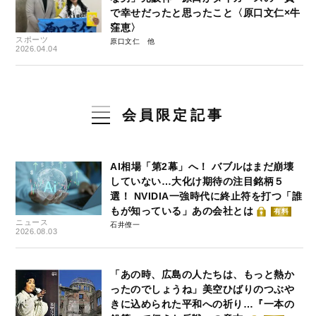
で幸せだったと思ったこと〈原口文仁×牛
窪恵〉
スポーツ
原口文仁
2026.04.04
会員限定記事
AI相場「第2幕」へ！ バブルはまだ崩壊
していない…大化け期待の注目銘柄５
選！ NVIDIA一強時代に終止符を打つ「誰
もが知っている」あの会社とは
有料
ニュース
石井僚一
2026.08.03
「あの時、広島の人たちは、もっと熱か
ったのでしょうね」美空ひばりのつぶや
きに込められた平和への祈り…『一本の