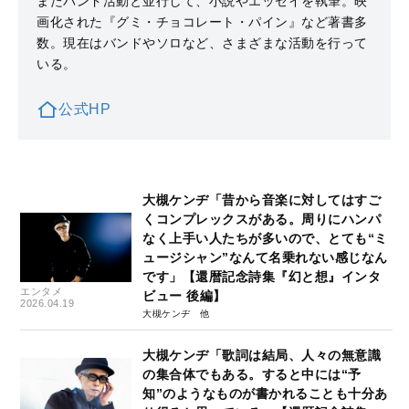
またバンド活動と並行して、小説やエッセイを執筆。映
画化された『グミ・チョコレート・パイン』など著書多
数。現在はバンドやソロなど、さまざまな活動を行って
いる。
公式HP
大槻ケンヂ「昔から音楽に対してはすご
くコンプレックスがある。周りにハンパ
なく上手い人たちが多いので、とても“ミ
ュージシャン”なんて名乗れない感じなん
です」【還暦記念詩集『幻と想』インタ
エンタメ
ビュー 後編】
2026.04.19
大槻ケンヂ
大槻ケンヂ「歌詞は結局、人々の無意識
の集合体でもある。すると中には“予
知”のようなものが書かれることも十分あ