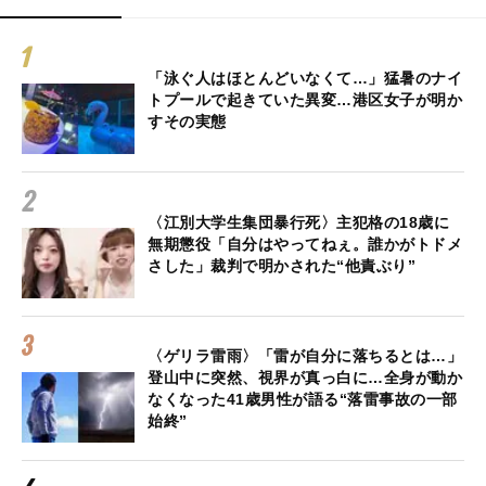
「泳ぐ人はほとんどいなくて…」猛暑のナイ
トプールで起きていた異変…港区女子が明か
すその実態
〈江別大学生集団暴行死〉主犯格の18歳に
無期懲役「自分はやってねぇ。誰かがトドメ
さした」裁判で明かされた“他責ぶり”
〈ゲリラ雷雨〉「雷が自分に落ちるとは…」
登山中に突然、視界が真っ白に…全身が動か
なくなった41歳男性が語る“落雷事故の一部
始終”