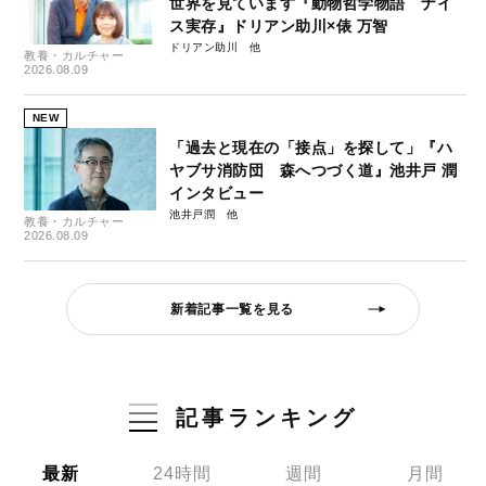
世界を見ています『動物哲学物語 ナイ
ス実存』ドリアン助川×俵 万智
ドリアン助川
教養・カルチャー
2026.08.09
NEW
「過去と現在の「接点」を探して」『ハ
ヤブサ消防団 森へつづく道』池井戸 潤
インタビュー
池井戸潤
教養・カルチャー
2026.08.09
新着記事一覧を見る
記事ランキング
最新
24時間
週間
月間