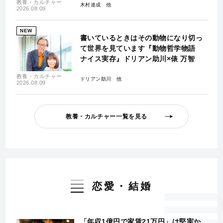
教養・カルチャー
木村達成
2026.08.09
NEW
書いているときはその動物になり切っ
て世界を見ています『動物哲学物語
ナイス実存』ドリアン助川×俵 万智
教養・カルチャー
ドリアン助川
2026.08.09
教養・カルチャー一覧を見る
恋愛・結婚
「年収1億円で家賃21万円」は堅実か、