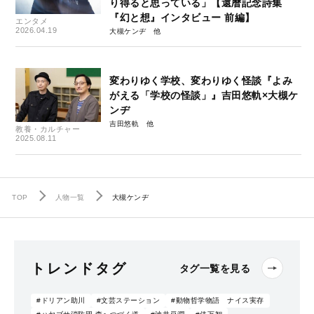
り得ると思っている」【還暦記念詩集
『幻と想』インタビュー 前編】
エンタメ
2026.04.19
大槻ケンヂ
変わりゆく学校、変わりゆく怪談『よみ
がえる「学校の怪談」』吉田悠軌×大槻ケ
ンヂ
吉田悠軌
教養・カルチャー
2025.08.11
TOP
人物一覧
大槻ケンヂ
トレンドタグ
タグ一覧を見る
#ドリアン助川
#文芸ステーション
#動物哲学物語 ナイス実存