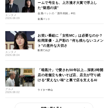
ームで号泣も、上方漫才大賞で浮上し
た“疑惑の涙”
金属バットの「酒辛肉鮪」#61
エンタメ
2026.08.09
金属バット
お笑い番組に「女性MC」は必要なのか？
松岡茉優・上戸彩の “何も残らないコメン
ト”の意外な大切さ
飲用てれび
エンタメ
2026.08.04
「暗黒汁」で愛され50年以上…深夜2時開
店の老舗立ち食いそば店、店主が守り続
ける"変えない味"と裏で店を支えるAI
グルメ
ライター神山
2026.08.02