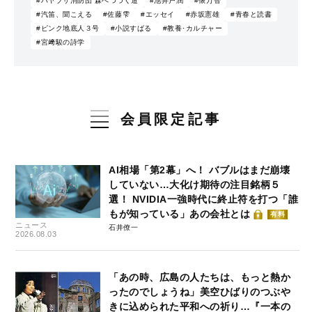
#ハヤブサ消防団 森へつづく道
#池井戸潤
#俵万智
#汽笛、聞こえる
#佐藤雫
#エッセイ
#赤坂憲雄
#青春と読書
#ピンク地底人３号
#小説すばる
#教養･カルチャー
#宮﨑駿の詩学
会員限定記事
AI相場「第2幕」へ！ バブルはまだ崩壊
していない…大化け期待の注目銘柄５
選！ NVIDIA一強時代に終止符を打つ「誰
もが知っている」あの会社とは
有料
ニュース
石井僚一
2026.08.03
「あの時、広島の人たちは、もっと熱か
ったのでしょうね」美空ひばりのつぶや
きに込められた平和への祈り…『一本の