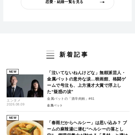
恋愛・結婚一覧を見る
新着記事
NEW
「泣いてないねんけどな」無頼派芸人・
金属バットの意外な涙…映画館、格闘ゲ
ームで号泣も、上方漫才大賞で浮上し
た“疑惑の涙”
金属バットの「酒辛肉鮪」#61
エンタメ
2026.08.09
金属バット
NEW
「春雨だからヘルシー」は思い込み？ ブ
ームの麻辣湯に潜む“ヘルシーの落とし