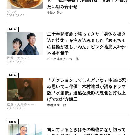
穴” 管理栄養士が勧める「具材」と避け
たい組み合わせ
グルメ
千駄木雄大
2026.08.09
NEW
二十年間演劇で培ってきた「身体を描き
込む技術」を注ぎ込みました『おもちゃ
の指輪がほしいねん』ピンク地底人3号×
本谷有希子
教養・カルチャー
ピンク地底人３号
2026.08.09
NEW
「アクションってしんどいな」本当に死
ぬ思いで…俳優・木村達成が語るドラマ
版『水滸伝』過酷な撮影の裏側と打ち上
げでの北方謙三
教養・カルチャー
木村達成
2026.08.09
NEW
書いているときはその動物になり切って