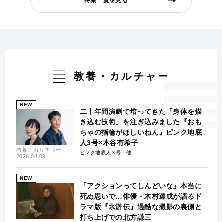
特集一覧を見る
教養・カルチャー
NEW
二十年間演劇で培ってきた「身体を描
き込む技術」を注ぎ込みました『おも
ちゃの指輪がほしいねん』ピンク地底
人3号×本谷有希子
教養・カルチャー
ピンク地底人３号
2026.08.09
NEW
「アクションってしんどいな」本当に
死ぬ思いで…俳優・木村達成が語るド
ラマ版『水滸伝』過酷な撮影の裏側と
打ち上げでの北方謙三