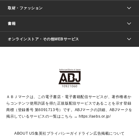
取材・ファッション
少年マンガ
週刊少年ジャンプ
書籍
ファッション・美容
青年マンガ
ジャンプSQ.
Seventeen
週刊ヤングジャンプ
オンラインストア・その他WEBサービス
文芸・文庫・総合
芸能・情報・スポーツ
少女マンガ
Vジャンプ
non-no Web
ヤングジャンプ定期購読デジタル
すばる
Myojo
オンラインストア
りぼん
学芸・ノンフィクション・新書
最強ジャンプ
女性マンガ
@BAILA
ヤンジャン＋
小説すばる
週プレNEWS
マーガレット
集英社OTOコンテンツ
集英社 学芸編集部
少年ジャンプ＋
その他WEBサービス
クッキー
ライトノベル・ノベライズ
MAQUIA ONLINE
となりのヤングジャンプ
集英社 文芸ステーション
週プレ グラジャパ！
別冊マーガレット
SHUEISHA MANGA-ART HERITAGE
集英社 ビジネス書
ゼブラック
ココハナ
SHUEISHA ADNAVI
SPUR.JP
集英社Webマガジン Cobalt
グランドジャンプ
web 集英社文庫
キッズ
web Sportiva
マンガMee
ジャンプキャラクターズストア
集英社新書
ジャンプルーキー！
月刊オフィスユー
ＡＢＪマークは、この電子書店・電子書籍配信サービスが、著作権者か
EDITOR'S LAB
LEE
集英社オレンジ文庫
ウルトラジャンプ
青春と読書
パラスポ＋！
らコンテンツ使用許諾を得た正規版配信サービスであることを示す登録
集英社みらい文庫
リマコミ＋
HAPPY PLUS STORE
集英社新書プラス
ジャンプTOON
商標（登録番号 第6091713号）です。ABJマークの詳細、ABJマークを
Marisol
シフォン文庫
アジア人物史
S-KIDS.LAND
マンガMeets
掲示しているサービスの一覧はこちら →
https://aebs.or.jp/
shueisha vox
よみタイ
S-MANGA
Web éclat
ダッシュエックス文庫
LEEマルシェ
kotoba
集英社ジャンプリミックス
ABOUT US
集英社プライバシーガイドライン
広告掲載について
T JAPAN:The New York Times Style Magazine
JUMP j BOOKS