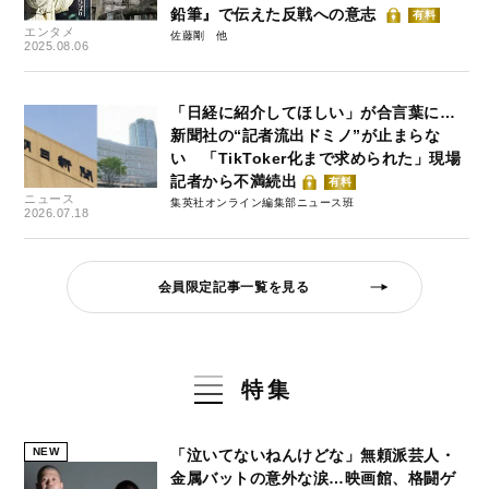
鉛筆』で伝えた反戦への意志
有料
エンタメ
佐藤剛
2025.08.06
「日経に紹介してほしい」が合言葉に…
新聞社の“記者流出ドミノ”が止まらな
い 「TikToker化まで求められた」現場
記者から不満続出
有料
ニュース
集英社オンライン編集部ニュース班
2026.07.18
会員限定記事一覧を見る
特集
NEW
「泣いてないねんけどな」無頼派芸人・
金属バットの意外な涙…映画館、格闘ゲ