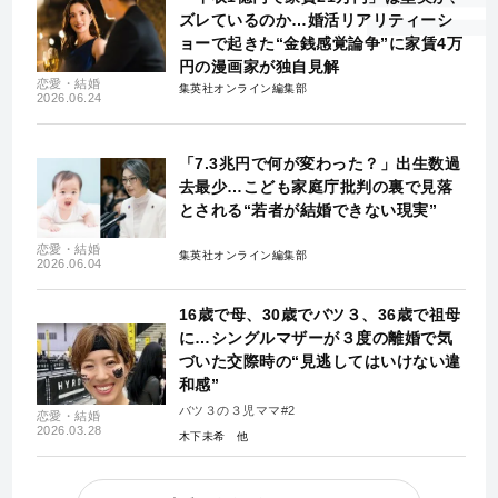
ズレているのか…婚活リアリティーシ
ョーで起きた“金銭感覚論争”に家賃4万
円の漫画家が独自見解
恋愛・結婚
集英社オンライン編集部
2026.06.24
「7.3兆円で何が変わった？」出生数過
去最少…こども家庭庁批判の裏で見落
とされる“若者が結婚できない現実”
恋愛・結婚
集英社オンライン編集部
2026.06.04
16歳で母、30歳でバツ３、36歳で祖母
に…シングルマザーが３度の離婚で気
づいた交際時の“見逃してはいけない違
和感”
バツ３の３児ママ#2
恋愛・結婚
2026.03.28
木下未希