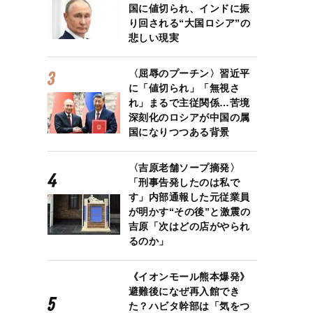
国に値切られ、インドに振
り回される“大国ロシア”の
悲しい現実
〈屈辱のプーチン〉習近平
に「値切られ」「無視さ
れ」まるで主従関係…苦境
深刻化のロシアが中国の属
国になりつつある背景
〈吉原老舗ソープ摘発〉
「刑事告発したのは私で
す」内部通報した元従業員
が明かす“その後”と激震の
吉原「次はどの店がやられ
るのか」
《イオンモール熊本爆発》
避難後になぜ再入館でき
た？ハビタ幹部は「気をつ