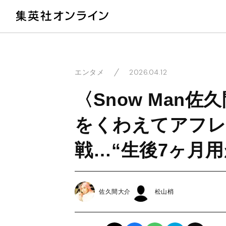
教
2026.04.12
エンタメ
〈Snow Man
をくわえてアフレ
戦…“生後7ヶ月
佐久間大介
松山梢