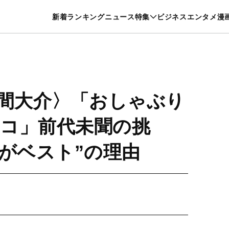
特集一覧を見る
漫画一覧を見る
新着
ランキング
ニュース
特集
ビジネス
エンタメ
漫
養・カルチャー
暮らし
スポーツ
ヘルスケア
美容
グルメ
佐久間大介〉「おしゃぶり
コ」前代未聞の挑
用がベスト”の理由