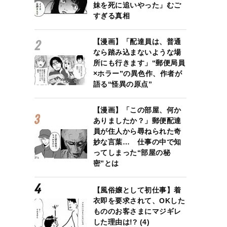
妹を死に追いやった」むご
すぎる真相
【漫画】「配達員は、普通
なら踏み込まないような場
所にも行きます」“郵便局員
×ホラー”の異色作、作者が
語る“怪異の原点”
【漫画】「この部屋、何か
ありましたか？」郵便配達
員が住人から尋ねられた奇
妙な言葉… 仕事の中で知
ってしまった“部屋の秘
密”とは
【風俗嬢として初仕事】着
衣即を要求されて、OKした
もののお客さまにマジギレ
した理由は!? (4)