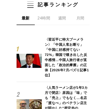
記事ランキング
最新
24時間
週間
月間
〈習近平に特大ブーメラ
ン〉「中国人客お断り」
「中国に好感持てない
72%」韓国で噴き出した反
中感情…中国人旅行者が直
面した「政治的摩擦」の正
体【2026年7月バズり記事1
位】
〈人気ラーメン店が1年3カ
月で閉店〉原因は「味」で
も「売上」でもなく…名店
「渡なべ」のベテラン店主
が明かした“想定外の