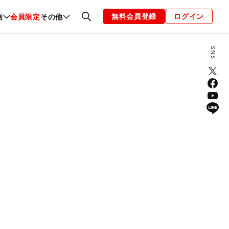
無料会員登録
ログイン
画
会員限定
その他
ファッション
恋愛・結婚
編集部
お知らせ