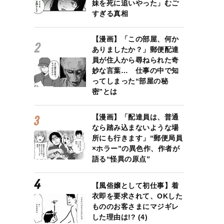
妹を死に追いやった」むご
すぎる真相
【漫画】「この部屋、何か
ありましたか？」郵便配達
員が住人から尋ねられた奇
妙な言葉… 仕事の中で知
ってしまった“部屋の秘
密”とは
【漫画】「配達員は、普通
なら踏み込まないような場
所にも行きます」“郵便局員
×ホラー”の異色作、作者が
語る“怪異の原点”
【風俗嬢として初仕事】着
衣即を要求されて、OKした
もののお客さまにマジギレ
した理由は!? (4)