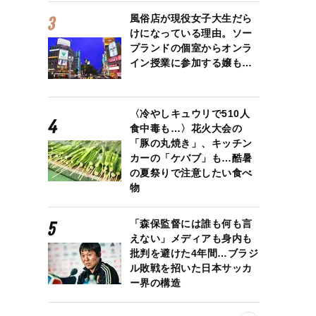
風俗店が現役女子大生だら
けになっている理由。ソー
プランドの個室からオンラ
イン授業に参加する嬢も…
で佐久間さんが声優を演じた登場人物シン
〈冷やしキュウリで510人
食中毒も…〉花火大会の
「豚の丸焼き」、キッチン
カーの「ケバブ」も…酷暑
の夏祭りで注意したい食べ
物
「森保監督には誰も何も言
えない」メディアも身内も
批判を避けた4年間…ブラジ
ル敗戦を招いた日本サッカ
ー界の構造