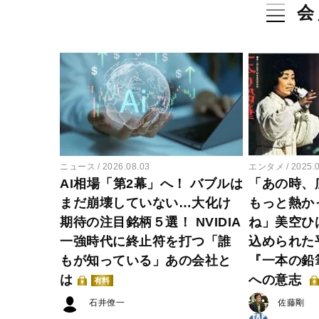
会
ニュース
2026.08.03
エンタメ
2025.
AI相場「第2幕」へ！ バブルは
「あの時、
まだ崩壊していない…大化け
もっと熱か
期待の注目銘柄５選！ NVIDIA
ね」美空ひ
一強時代に終止符を打つ「誰
込められた
もが知っている」あの会社と
『一本の鉛
は
への意志
有料
石井僚一
佐藤剛