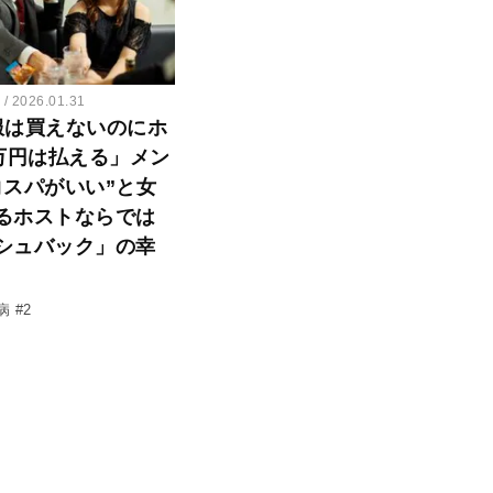
ー
2026.01.31
服は買えないのにホ
0万円は払える」メン
コスパがいい”と女
るホストならでは
シュバック」の幸
 #2