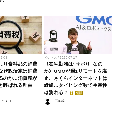
POP
02.03
ビジネス
2026.07.17
より食料品の消費
《在宅勤務は“サボり”なの
なぜ政治家は消費
か》GMOが週1リモートを廃
るのか…消費税が
止、さくらインターネットは
と呼ばれる理由
継続…タイピング数で生産性
は測れる？
有料
・キヌヨ
不破聡