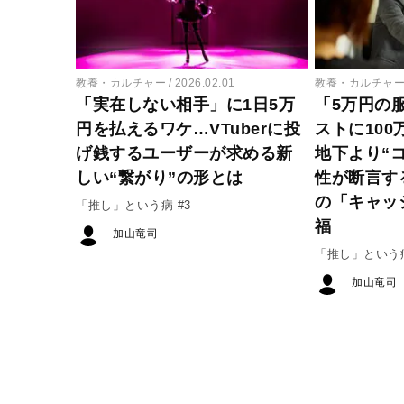
教養・カルチャー
2026.02.01
教養・カルチャ
「実在しない相手」に1日5万
「5万円の
円を払えるワケ…VTuberに投
ストに10
げ銭するユーザーが求める新
地下より“
しい“繋がり”の形とは
性が断言す
の「キャッ
「推し」という病 #3
福
加山竜司
「推し」という病
加山竜司