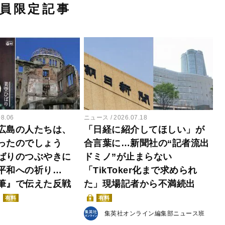
員限定記事
08.06
ニュース
2026.07.18
広島の人たちは、
「日経に紹介してほしい」が
ったのでしょう
合言葉に…新聞社の“記者流出
ばりのつぶやきに
ドミノ”が止まらない
平和への祈り…
「TikToker化まで求められ
筆』で伝えた反戦
た」現場記者から不満続出
有料
有料
集英社オンライン編集部ニュース班