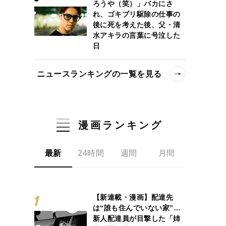
ろうや（笑）」バカにさ
れ、ゴキブリ駆除の仕事の
後に死を考えた後、父・清
水アキラの言葉に号泣した
日
ニュースランキングの一覧を見る
漫画ランキング
最新
24時間
週間
月間
【新連載・漫画】配達先
は“誰も住んでいない家”…
新人配達員が目撃した「姉