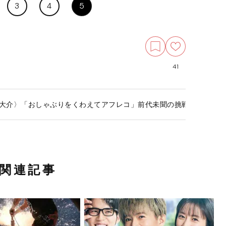
3
4
5
41
佐久間大介〉「おしゃぶりをくわえてアフレコ」前代未聞の挑戦…“生後7
関連記事