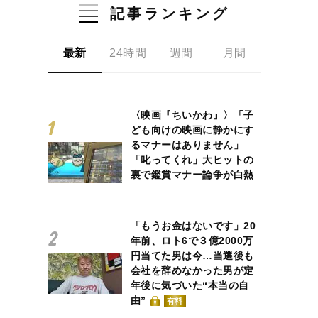
記事ランキング
最新
24時間
週間
月間
〈映画『ちいかわ』〉「子
ども向けの映画に静かにす
るマナーはありません」
「叱ってくれ」大ヒットの
裏で鑑賞マナー論争が白熱
「もうお金はないです」20
年前、ロト6で３億2000万
円当てた男は今…当選後も
会社を辞めなかった男が定
年後に気づいた“本当の自
由”
有料