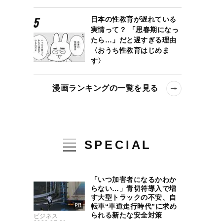
日本の性教育が遅れている
実情って？ 「思春期になっ
たら…」だと遅すぎる理由
〈おうち性教育はじめま
す〉
漫画ランキングの一覧を見る
SPECIAL
「いつ加害者になるかわか
らない…」青切符導入で増
す大型トラックの不安、自
転車“車道走行時代”に求め
られる新たな安全対策
ビジネス