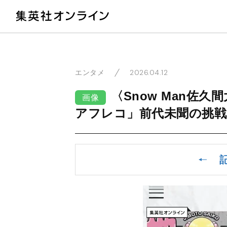
教
2026.04.12
エンタメ
〈Snow Man佐
画像
アフレコ」前代未聞の挑戦