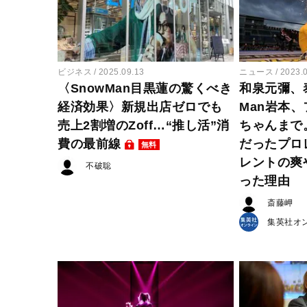
ビジネス
2025.09.13
ニュース
2023.
〈SnowMan目黒蓮の驚くべき
和泉元彌、
経済効果〉新規出店ゼロでも
Man岩本
売上2割増のZoff…“推し活”消
ちゃんまで
費の最前線
だったプロ
無料
レントの爽
不破聡
った理由
斎藤岬
集英社オ