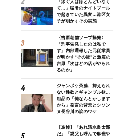
「泳ぐ人はほとんどいなく
て…」猛暑のナイトプール
で起きていた異変…港区女
子が明かすその実態
〈吉原老舗ソープ摘発〉
「刑事告発したのは私で
す」内部通報した元従業員
が明かす“その後”と激震の
吉原「次はどの店がやられ
るのか」
ジャンポケ斉藤、抑えられ
ない性欲とギャンブル欲…
粗品の「俺なんとかします
から」発言の背景とシソン
ヌ長谷川の涙のワケ
【哀悼】「あれ清水良太郎
だ」「親父も呼んで麻雀や