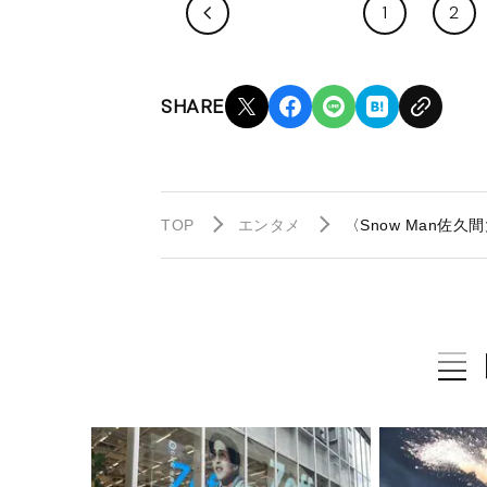
1
2
SHARE
TOP
エンタメ
〈Snow Man