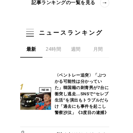
記事ランキングの一覧を見る
ニュースランキング
最新
24時間
週間
月間
ヶ月用がベスト”の理由
〈ベントレー追突〉「ぶつ
かる可能性は分かってい
た」韓国籍の刺青男が7台に
NEW
衝突し逃走…SNSで“セレブ
生活”を演出もトラブルだら
け「過去にも事件を起こし
警察沙汰」《3度目の逮捕》