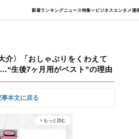
特集一覧を見る
漫画一覧を見る
新着
ランキング
ニュース
特集
ビジネス
エンタメ
漫
養・カルチャー
暮らし
スポーツ
ヘルスケア
美容
グルメ
久間大介〉「おしゃぶりをくわえて
…“生後7ヶ月用がベスト”の理由
記事本文に戻る
もっと読む
arrow_forward_ios