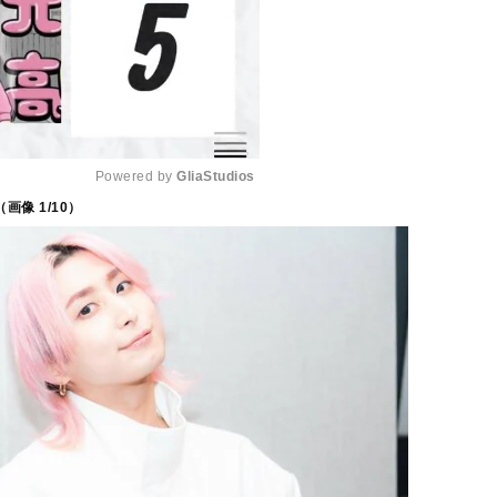
Powered by 
GliaStudios
（画像
1
/10）
M
u
t
e