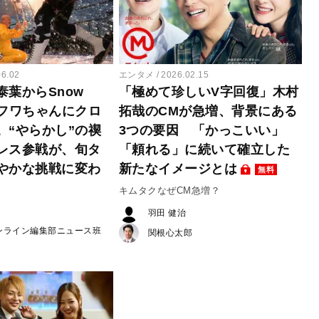
06.02
エンタメ
2026.02.15
泰葉からSnow
「極めて珍しいV字回復」木村
、フワちゃんにクロ
拓哉のCMが急増、背景にある
。“やらかし”の禊
3つの要因 「かっこいい」
レス参戦が、旬タ
「頼れる」に続いて確立した
やかな挑戦に変わ
新たなイメージとは
無料
キムタクなぜCM急増？
羽田 健治
ンライン編集部ニュース班
関根心太郎