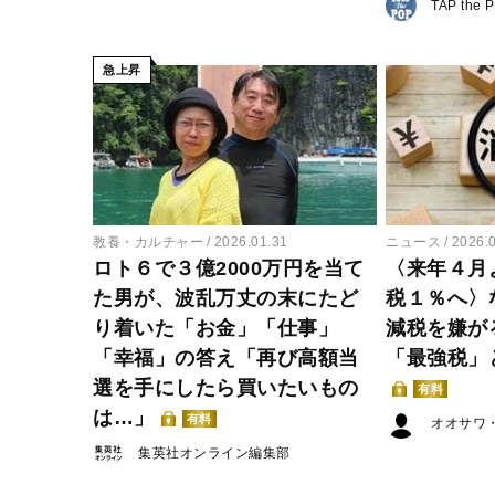
TAP the 
急上昇
教養・カルチャー
2026.01.31
ニュース
2026.
ロト６で３億2000万円を当て
〈来年４月
た男が、波乱万丈の末にたど
税１％へ〉
り着いた「お金」「仕事」
減税を嫌が
「幸福」の答え「再び高額当
「最強税」
選を手にしたら買いたいもの
有料
は…」
有料
オオサワ
集英社オンライン編集部