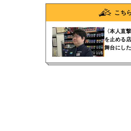
こち
〈本人直
を止める
舞台にし