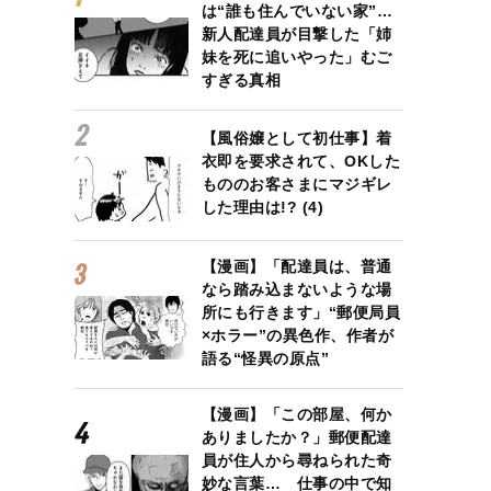
は“誰も住んでいない家”…
新人配達員が目撃した「姉
妹を死に追いやった」むご
すぎる真相
【風俗嬢として初仕事】着
衣即を要求されて、OKした
もののお客さまにマジギレ
した理由は!? (4)
【漫画】「配達員は、普通
なら踏み込まないような場
所にも行きます」“郵便局員
×ホラー”の異色作、作者が
語る“怪異の原点”
【漫画】「この部屋、何か
ありましたか？」郵便配達
員が住人から尋ねられた奇
妙な言葉… 仕事の中で知