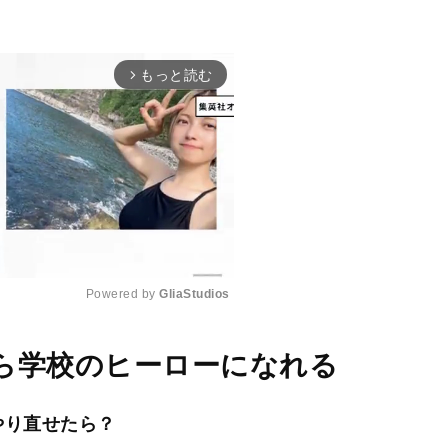
もっと読む
arrow_forward_ios
Powered by 
GliaStudios
M
ら学校のヒーローになれる
u
t
やり直せたら？
e