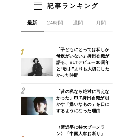
記事ランキング
最新
24時間
週間
月間
「子どもにとっては私しか
母親がいない」持田香織が
語る、ELTデビュー30周年
と“歌手”よりも大切にした
かった時間
「昔の私なら絶対に言えな
かった」ELT持田香織が明
かす「嫌いなもの」を口に
するようになった理由
〈習近平に特大ブーメラ
ン〉「中国人客お断り」