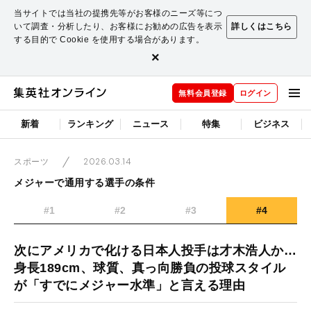
当サイトでは当社の提携先等がお客様のニーズ等につ
いて調査・分析したり、お客様にお勧めの広告を表示
詳しくはこちら
する目的で Cookie を使用する場合があります。
×
無料会員登録
ログイン
新着
ランキング
ニュース
特集
ビジネス
2026.03.14
スポーツ
メジャーで通用する選手の条件
#1
#2
#3
#4
次にアメリカで化ける日本人投手は才木浩人か…
身長189cm、球質、真っ向勝負の投球スタイル
が「すでにメジャー水準」と言える理由