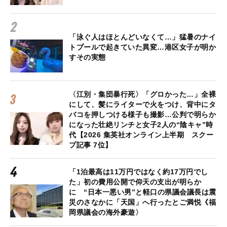
「泳ぐ人はほとんどいなくて…」猛暑のナイ
トプールで起きていた異変…港区女子が明か
すその実態
〈江別・集団暴行死〉「グロかった…」全裸
にして、髪にライターで火をつけ、背中にタ
バコを押しつける様子も撮影…公判で明らか
になった壮絶リンチと女子2人の“陰キャ”時
代【2026 集英社オンライン上半期 スクー
プ記事 7位】
「1泊最高は11万円ではなく約17万円でし
た」初の費用公開で仰天の支出が明らか
に “日本一悪い男”と軽口の県議会議長は震
災のさなかに「天国」へ行ったとご満悦《福
岡県議会の海外豪遊〉