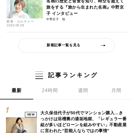
名画の歴史と背景を知り、時空を超えて
旅をする『旅から生まれた名画』中野京
子 インタビュー
中野京子
教養・カルチャー
2026.08.08
新着記事一覧を見る
記事ランキング
最新
24時間
週間
月間
大久保佳代子が50代でマンション購入…き
NEW
っかけは浴槽裏の湯垢地獄、「レギュラー番
組が多いほどローンを組みやすい」不動産屋
に言われた“芸能人ならではの事情”