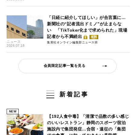
「日経に紹介してほしい」が合言葉に…
新聞社の“記者流出ドミノ”が止まらな
い 「TikToker化まで求められた」現場
記者から不満続出
有料
ニュース
集英社オンライン編集部ニュース班
2026.07.18
会員限定記事一覧を見る
新着記事
NEW
【192人食中毒】「清潔で品数の多い感じ
のいいレストラン」静岡のスポーツ宿泊
施設内で集団発症…合宿・遠征の「集団