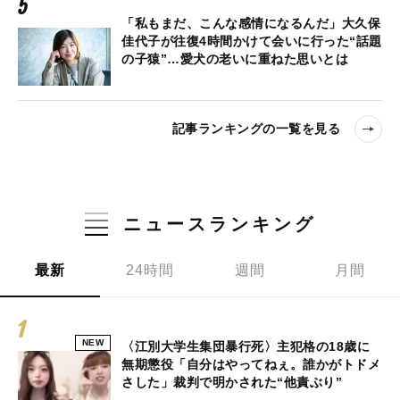
「私もまだ、こんな感情になるんだ」大久保
佳代子が往復4時間かけて会いに行った“話題
の子猿”…愛犬の老いに重ねた思いとは
記事ランキングの一覧を見る
ニュースランキング
最新
24時間
週間
月間
NEW
〈江別大学生集団暴行死〉主犯格の18歳に
無期懲役「自分はやってねぇ。誰かがトドメ
さした」裁判で明かされた“他責ぶり”