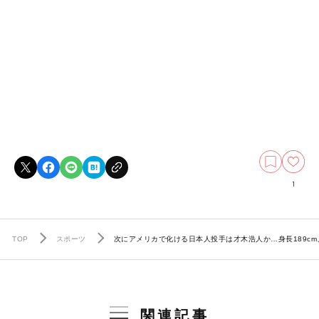
1
TOP
スポーツ
次にアメリカで化ける日本人投手は才木浩人か…身長189c
関連記事