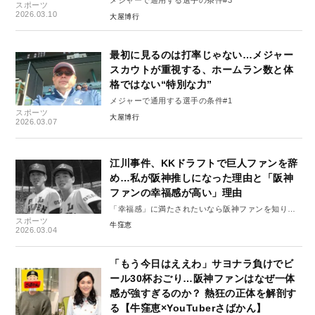
メジャーで通用する選手の条件#3
スポーツ
2026.03.10
大屋博行
最初に見るのは打率じゃない…メジャー
スカウトが重視する、ホームラン数と体
格ではない“特別な力”
メジャーで通用する選手の条件#1
スポーツ
大屋博行
2026.03.07
江川事件、KKドラフトで巨人ファンを辞
め…私が阪神推しになった理由と「阪神
ファンの幸福感が高い」理由
「幸福感」に満たされたいなら阪神ファンを知りま
スポーツ
しょう#1
牛窪恵
2026.03.04
「もう今日はええわ」サヨナラ負けでビ
ール30杯おごり…阪神ファンはなぜ一体
感が強すぎるのか？ 熱狂の正体を解剖す
る【牛窪恵×YouTuberさばかん】