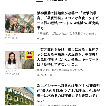
阪神優勝で認知症が改善!? 「攻撃的暴
言」「昼夜逆転」スコアが良化…タイガ
ース戦の観戦で“ストレス軽減”の研究結
果も
「幸福感」に満たされたいなら阪神ファンを知りま
スポーツ
しょう#2
2026.03.05
牛窪恵
「英才教育を受け、推しに沼る」阪神フ
ァンにみる幸福感への近道を、牛窪恵と
人気配信者さばかんが分析…キーワード
は「期待しすぎない」こと
阪神ファンはなぜ幸福感が強いのか#1
エンタメ
2026.03.01
さばかん
次にメジャーへ渡るのは誰だ？ 佐藤輝明
が“最大の注目株”とされる理由…MLBが
野手に求めるのは守備力でも走塁力でも
ない