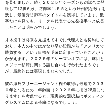
を見せました。続く２０２５年シーズンも24試合に登
板して12勝６敗、防御率１.５５という圧倒的な数字を
残し、最優秀防御率のタイトルを獲得しています。数
字だけを見ても、リーグを代表する先発投手へと成長
したことは明らかでしょう。
才木投手は将来を見据えてすでに代理人とも契約して
おり、本人の中ではかなり早い段階から「アメリカで
勝負する」という目標が明確に定まっていたことがう
かがえます。２０２５年のシーズンオフには、球団と
メジャー移籍に関する話し合いも行われたようです
が、最終的には実現しませんでした。
彼の海外フリーエージェント権の取得は最短で２０３
０年となるため、年齢面（２０２６年に彼は28歳にな
ります）を考慮すると、現実的な選択肢はポスティン
グシステムによる移籍になるでしょう。