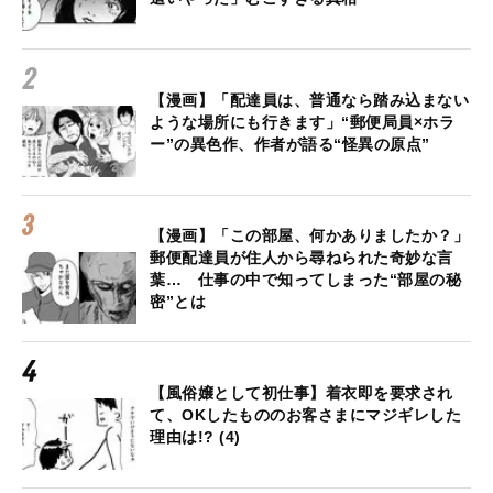
【漫画】「配達員は、普通なら踏み込まない
ような場所にも行きます」“郵便局員×ホラ
ー”の異色作、作者が語る“怪異の原点”
【漫画】「この部屋、何かありましたか？」
郵便配達員が住人から尋ねられた奇妙な言
葉… 仕事の中で知ってしまった“部屋の秘
密”とは
【風俗嬢として初仕事】着衣即を要求され
て、OKしたもののお客さまにマジギレした
理由は!? (4)