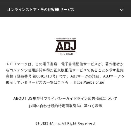
ジャンプSQ.
Seventeen
週刊ヤングジャンプ
オンラインストア・その他WEBサービス
文芸・文庫・総合
芸能・情報・スポーツ
少女マンガ
Vジャンプ
non-no Web
ヤングジャンプ定期購読デジタル
すばる
Myojo
オンラインストア
りぼん
学芸・ノンフィクション・新書
最強ジャンプ
女性マンガ
@BAILA
ヤンジャン＋
小説すばる
週プレNEWS
マーガレット
集英社OTOコンテンツ
集英社 学芸編集部
少年ジャンプ＋
その他WEBサービス
クッキー
ライトノベル・ノベライズ
MAQUIA ONLINE
となりのヤングジャンプ
集英社 文芸ステーション
週プレ グラジャパ！
別冊マーガレット
SHUEISHA MANGA-ART HERITAGE
集英社 ビジネス書
ゼブラック
ココハナ
SHUEISHA ADNAVI
SPUR.JP
集英社Webマガジン Cobalt
グランドジャンプ
web 集英社文庫
キッズ
web Sportiva
マンガMee
ジャンプキャラクターズストア
集英社新書
ジャンプルーキー！
月刊オフィスユー
ＡＢＪマークは、この電子書店・電子書籍配信サービスが、著作権者か
EDITOR'S LAB
LEE
集英社オレンジ文庫
ウルトラジャンプ
青春と読書
パラスポ＋！
らコンテンツ使用許諾を得た正規版配信サービスであることを示す登録
集英社みらい文庫
リマコミ＋
HAPPY PLUS STORE
集英社新書プラス
ジャンプTOON
商標（登録番号 第6091713号）です。ABJマークの詳細、ABJマークを
Marisol
シフォン文庫
アジア人物史
S-KIDS.LAND
マンガMeets
掲示しているサービスの一覧はこちら →
https://aebs.or.jp/
shueisha vox
よみタイ
S-MANGA
Web éclat
ダッシュエックス文庫
LEEマルシェ
kotoba
集英社ジャンプリミックス
ABOUT US
集英社プライバシーガイドライン
広告掲載について
T JAPAN:The New York Times Style Magazine
JUMP j BOOKS
お問い合わせ
規約
特定商取引法に基づく表示
SHOP Marisol
e!集英社
集英社コミック文庫
集英社女性誌ポータル
éclat premium
imidas
MEN'S NON-NO WEB
SHUEISHA Inc. All Right Reserved.
mirabella