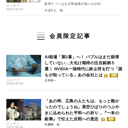
阪神ファンはなぜ幸福感が強いのか#2
エンタメ
2026.03.02
さばかん
会員限定記事
AI相場「第2幕」へ！ バブルはまだ崩壊
していない…大化け期待の注目銘柄５
選！ NVIDIA一強時代に終止符を打つ「誰
もが知っている」あの会社とは
有料
ニュース
石井僚一
2026.08.03
「あの時、広島の人たちは、もっと熱か
ったのでしょうね」美空ひばりのつぶや
きに込められた平和への祈り…『一本の
鉛筆』で伝えた反戦への意志
有料
エンタメ
佐藤剛
2025.08.06