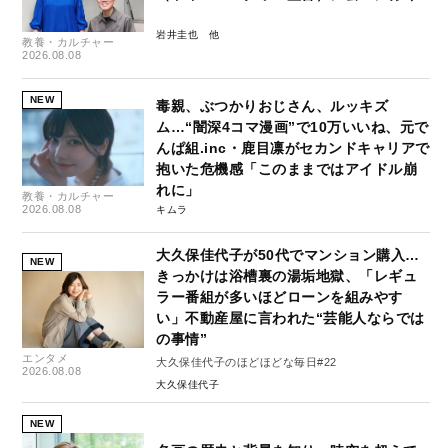
岩井圭也
教養・カルチャー
2026.08.08
NEW
毒親、ぶつかりおじさん、ルッキズ
ム…“闇深4コマ漫画”で10万いいね、元で
んぱ組.inc・鹿目凛がセカンドキャリアで
抱いた危機感「このままではアイドル崩
れに」
教養・カルチャー
2026.08.08
キムラ
大久保佳代子が50代でマンション購入…
NEW
きっかけは浴槽裏の湯垢地獄、「レギュ
ラー番組が多いほどローンを組みやす
い」不動産屋に言われた“芸能人ならでは
の事情”
エンタメ
大久保佳代子のほどほどな毎日#22
2026.08.08
大久保佳代子
NEW