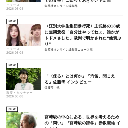
での食事」に知っておきたい予防策
ニュース
集英社オンライン編集部
2026.08.08
NEW
〈江別大学生集団暴行死〉主犯格の18歳
に無期懲役「自分はやってねぇ。誰かが
トドメさした」裁判で明かされた“他責ぶ
り”
ニュース
集英社オンライン編集部ニュース班
2026.08.08
NEW
「〈保る〉とは何か」『汽笛、聞こえ
る』佐藤雫 インタビュー
佐藤雫
教養・カルチャー
2026.08.08
NEW
宮﨑駿の中心にある、世界を考えるため
の「問い」『宮﨑駿の詩学』赤坂憲雄 イ