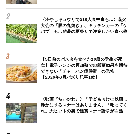
〈冷やしキュウリで510人食中毒も…〉花火
大会の「豚の丸焼き」、キッチンカーの「ケ
バブ」も…酷暑の夏祭りで注意したい食べ物
【5日前のパスタを食べた20歳の学生が死
亡】電子レンジの再加熱での殺菌効果も期待
できない「チャーハン症候群」の恐怖
【2026年6月バズり記事1位】
〈映画『ちいかわ』〉「子ども向けの映画に
静かにするマナーはありません」「叱ってく
れ」大ヒットの裏で鑑賞マナー論争が白熱