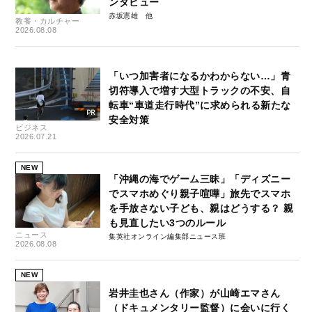
ンタビュー
赤坂憲雄
教養・カルチャー
2026.08.08
「いつ加害者になるかわからない…」青
切符導入で増す大型トラックの不安、自
転車“車道走行時代”に求められる新たな
安全対策
ビジネス
2026.07.21
NEW
「沖縄の海でゲーム三昧」「ディズニー
でスマホめぐり親子喧嘩」旅先でスマホ
を手放さない子ども、親はどうする？ 親
も見直したい3つのルール
ニュース
集英社オンライン編集部ニュース班
2026.08.08
NEW
岩井圭也さん（作家）が山崎エマさん
（ドキュメンタリー監督）に会いに行く