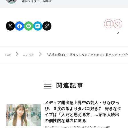
雑誌ライター、編集者
0
TOP
エンタメ
「記憶を飛ばして酒うつになることもある」超ポジティブギャ
関連記事
メディア露出急上昇中の芸人・りなぴっ
ぴ、３度の飯よりタバコ好き⁉︎ 好きなタ
イプは「人だと思える方」…沼る人続出
の個性的な魅力に迫る
リンダカラー∞・りなぴっぴインタビュー#2