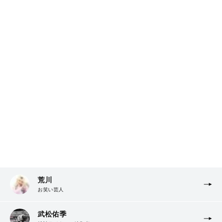
荒川
お笑い芸人
武松佑季