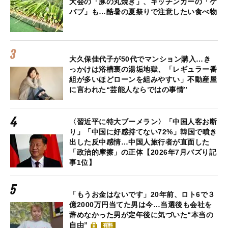
大会の「豚の丸焼き」、キッチンカーの「ケ
バブ」も…酷暑の夏祭りで注意したい食べ物
大久保佳代子が50代でマンション購入…き
っかけは浴槽裏の湯垢地獄、「レギュラー番
組が多いほどローンを組みやすい」不動産屋
に言われた“芸能人ならではの事情”
〈習近平に特大ブーメラン〉「中国人客お断
り」「中国に好感持てない72%」韓国で噴き
出した反中感情…中国人旅行者が直面した
「政治的摩擦」の正体【2026年7月バズり記
事1位】
「もうお金はないです」20年前、ロト6で３
億2000万円当てた男は今…当選後も会社を
辞めなかった男が定年後に気づいた“本当の
自由”
有料