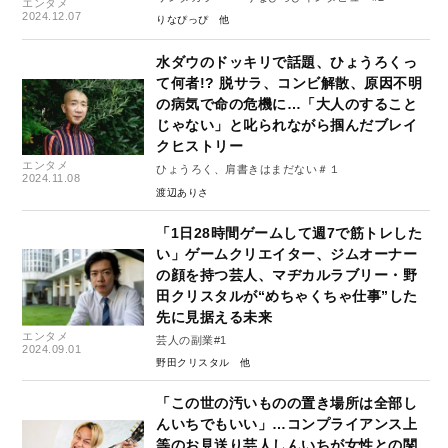
エンタメ
2024.12.07
りなぴっぴ
水ダウのドッキリで話題、ひょうろくっ
て何者!? 脱サラ、コンビ解散、原因不明
の病気で命の危機に…「大人のすること
じゃない」と叱られながら掴んだブレイ
クヒストリー
エンタメ
ひょうろく、肩書きはまだない＃１
2024.11.08
渡辺ありさ
「1日28時間ゲームして週7で筋トレした
い」ゲームクリエイター、ジムオーナー
の顔を持つ芸人、マヂカルラブリー・野
田クリスタルが“めちゃくちゃ仕事”した
先に見据える未来
エンタメ
芸人の副業#1
2024.09.01
野田クリスタル
「この世の汚いものの置き場所は全部し
んいちでもいい」…コンプライアンス上
等のお見送り芸人しんいちが女性との関