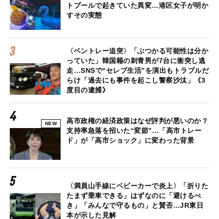
トプールで起きていた異変…港区女子が明か
すその実態
〈ベントレー追突〉「ぶつかる可能性は分か
っていた」韓国籍の刺青男が7台に衝突し逃
走…SNSで“セレブ生活”を演出もトラブルだ
らけ「過去にも事件を起こし警察沙汰」《3
度目の逮捕》
高市政権の経済政策はなぜ評判が悪いのか？
NEW
支持率急落を招いた“変節”…「高市トレー
ド」が「高市ショック」に変わった背景
〈満員山手線にベビーカーで炎上〉「折りた
たまず乗車できる」はずなのに「避けるべ
き」「みんなで守るもの」と賛否…JR東日
本が示した見解