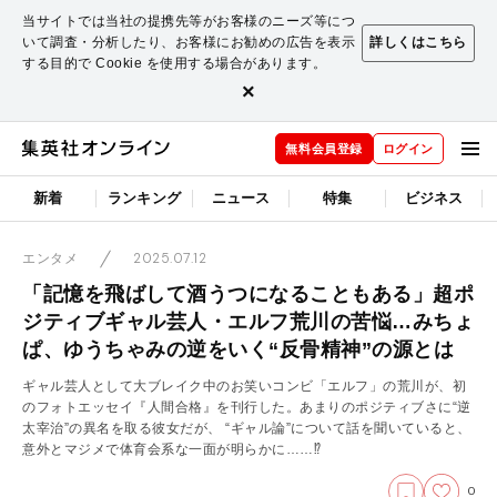
当サイトでは当社の提携先等がお客様のニーズ等につ
いて調査・分析したり、お客様にお勧めの広告を表示
詳しくはこちら
する目的で Cookie を使用する場合があります。
×
無料会員登録
ログイン
新着
ランキング
ニュース
特集
ビジネス
2025.07.12
エンタメ
「記憶を飛ばして酒うつになることもある」超ポ
ジティブギャル芸人・エルフ荒川の苦悩…みちょ
ぱ、ゆうちゃみの逆をいく“反骨精神”の源とは
ギャル芸人として大ブレイク中のお笑いコンビ「エルフ」の荒川が、初
のフォトエッセイ『人間合格』を刊行した。あまりのポジティブさに“逆
太宰治”の異名を取る彼女だが、 “ギャル論”について話を聞いていると、
意外とマジメで体育会系な一面が明らかに……⁉
0