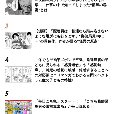
葉… 仕事の中で知ってしまった“部屋の秘
密”とは
【漫画】「配達員は、普通なら踏み込まない
ような場所にも行きます」“郵便局員×ホラ
ー”の異色作、作者が語る“怪異の原点”
「冬でも半袖半ズボンで平気」発達障害の子
どもに見られる「感覚過敏」や「感覚鈍
麻」。特定の感覚に敏感・鈍感すぎることへ
の対応策は？〈マンガでわかる自閉スペクト
ラム症の子どもの特性〉
「毎日こち亀」スタート！ 『こちら葛飾区
亀有公園前派出所』が毎日読める！