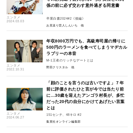
係の前に必ず交わす意外過ぎる同意書
エンタメ
卒業白書2024#2《後編》
2024.03.03
お見送り芸人しんいち
年収8000万円でも、高級寿司屋の帰りに
500円のラーメンを食べてしまうマヂカル
ラブリーの本音
M-1王者のリッチなデートとは
エンタメ
野田クリスタル
2022.10.31
「顔のことを言うのは古いですよ」７年
前に評価されたひと言が今では当たり前
に…30歳を迎えたアンゴラ村長が、多忙
だった20代の自分にかけてあげたい言葉
とは
エンタメ
151センチ、48キロ #2
2024.06.27
集英社オンライン編集部