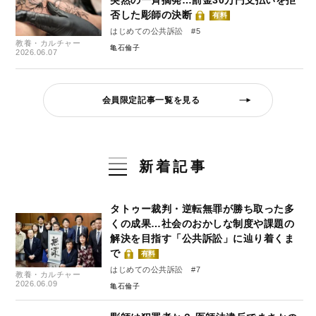
突然の一斉摘発…罰金30万円支払いを拒
否した彫師の決断
有料
はじめての公共訴訟 #5
教養・カルチャー
亀石倫子
2026.06.07
会員限定記事一覧を見る
新着記事
タトゥー裁判・逆転無罪が勝ち取った多
くの成果…社会のおかしな制度や課題の
解決を目指す「公共訴訟」に辿り着くま
で
有料
はじめての公共訴訟 #7
教養・カルチャー
2026.06.09
亀石倫子