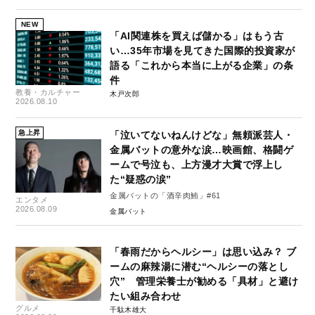
NEW
「AI関連株を買えば儲かる」はもう古
い…35年市場を見てきた国際的投資家が
語る「これから本当に上がる企業」の条
件
教養・カルチャー
木戸次郎
2026.08.10
急上昇
「泣いてないねんけどな」無頼派芸人・
金属バットの意外な涙…映画館、格闘ゲ
ームで号泣も、上方漫才大賞で浮上し
た“疑惑の涙”
金属バットの「酒辛肉鮪」#61
エンタメ
2026.08.09
金属バット
「春雨だからヘルシー」は思い込み？ ブ
ームの麻辣湯に潜む“ヘルシーの落とし
穴” 管理栄養士が勧める「具材」と避け
たい組み合わせ
グルメ
千駄木雄大