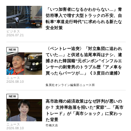
「いつ加害者になるかわからない…」青
切符導入で増す大型トラックの不安、自
転車“車道走行時代”に求められる新たな
安全対策
ビジネス
2026.07.21
〈ベントレー追突〉「対立集団に追われ
NEW
ていた…」と供述も追尾車両はナシ、逮
捕された韓国籍“元ボンボン”インフルエ
ンサーの刺青男のトラブル歴「アメ車を
買ったらパーツが…」《３度目の逮捕》
ニュース
2026.08.10
集英社オンライン編集部ニュース班
NEW
高市政権の経済政策はなぜ評判が悪いの
か？ 支持率急落を招いた“変節”…「高市
トレード」が「高市ショック」に変わっ
た背景
ニュース
竹橋大吉
2026.08.10