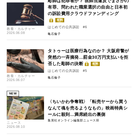
彫師は犯罪者か？ 医師法違反でまさかの
有罪、問われた職業選択の自由と日本初
の訴訟費用クラウドファンディング
有料
はじめての公共訴訟 #6
教養・カルチャー
2026.06.08
亀石倫子
タトゥーは医療行為なのか？ 大阪府警が
突然の一斉摘発…罰金30万円支払いを拒
否した彫師の決断
有料
はじめての公共訴訟 #5
教養・カルチャー
亀石倫子
2026.06.07
NEW
〈ちいかわ争奪戦〉「転売ヤーから買う
なんて魂を売るようなもの」映画特典シ
ールに殺到…満席続出の裏側
集英社オンライン編集部ニュース班
ニュース
2026.08.10