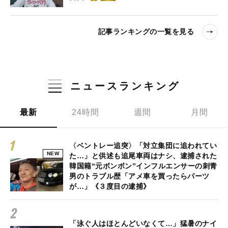
記事ランキングの一覧を見る
ニュースランキング
最新
24時間
週間
月間
〈ベントレー追突〉「対立集団に追われてい
NEW
た…」と供述も追尾車両はナシ、逮捕された
韓国籍“元ボンボン”インフルエンサーの刺青
男のトラブル歴「アメ車を買ったらパーツ
が…」《３度目の逮捕》
「泳ぐ人はほとんどいなくて…」猛暑のナイ