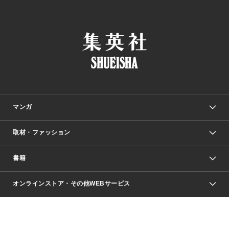
マンガ
取材・ファッション
少年マンガ
週刊少年ジャンプ
書籍
ファッション・美容
青年マンガ
ジャンプSQ.
Seventeen
週刊ヤングジャンプ
オンラインストア・その他WEBサービス
文芸・文庫・総合
芸能・情報・スポーツ
少女マンガ
Vジャンプ
non-no Web
ヤングジャンプ定期購読デジタル
すばる
Myojo
オンラインストア
りぼん
学芸・ノンフィクション・新書
最強ジャンプ
女性マンガ
@BAILA
ヤンジャン＋
小説すばる
週プレNEWS