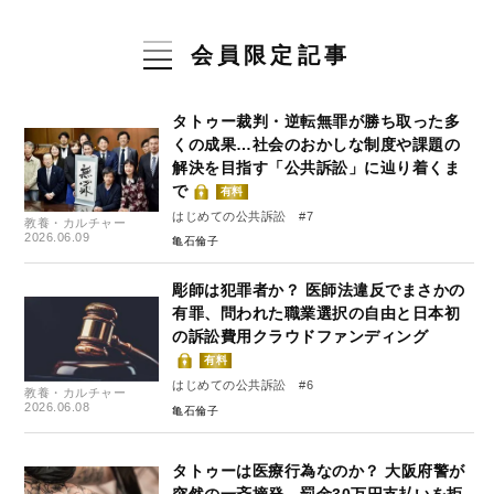
会員限定記事
タトゥー裁判・逆転無罪が勝ち取った多
くの成果…社会のおかしな制度や課題の
解決を目指す「公共訴訟」に辿り着くま
で
有料
はじめての公共訴訟 #7
教養・カルチャー
2026.06.09
亀石倫子
彫師は犯罪者か？ 医師法違反でまさかの
有罪、問われた職業選択の自由と日本初
の訴訟費用クラウドファンディング
有料
はじめての公共訴訟 #6
教養・カルチャー
2026.06.08
亀石倫子
タトゥーは医療行為なのか？ 大阪府警が