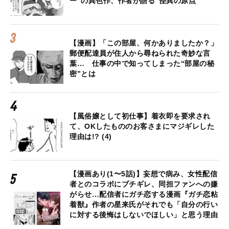
ー”の異色作、作者が語る“怪異の原点”
【漫画】「この部屋、何かありましたか？」
郵便配達員が住人から尋ねられた奇妙な言
葉… 仕事の中で知ってしまった“部屋の秘
密”とは
【風俗嬢として初仕事】着衣即を要求され
て、OKしたもののお客さまにマジギレした
理由は!? (4)
【漫画あり(1〜5話)】妄想で病み、女性配信
者とのコラボにブチギレ、同担ファンへの嫌
がらせ…配信者にガチ恋する漫画『ガチ恋粘
着獣』作者の星来氏がそれでも「自分の行い
に対する後悔はしないでほしい」と思う理由