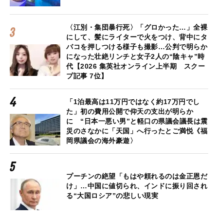
〈江別・集団暴行死〉「グロかった…」全裸
にして、髪にライターで火をつけ、背中にタ
バコを押しつける様子も撮影…公判で明らか
になった壮絶リンチと女子2人の“陰キャ”時
代【2026 集英社オンライン上半期 スクー
プ記事 7位】
「1泊最高は11万円ではなく約17万円でし
た」初の費用公開で仰天の支出が明らか
に “日本一悪い男”と軽口の県議会議長は震
災のさなかに「天国」へ行ったとご満悦《福
岡県議会の海外豪遊〉
プーチンの絶望「もはや頼れるのは金正恩だ
け」…中国に値切られ、インドに振り回され
る“大国ロシア”の悲しい現実