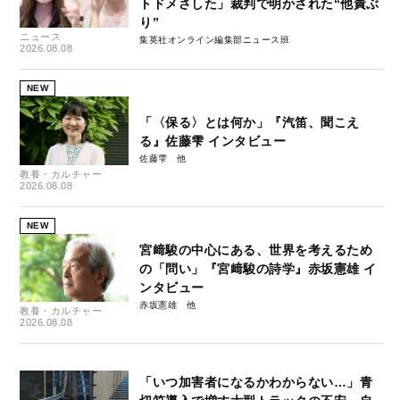
トドメさした」裁判で明かされた“他責ぶ
り”
ニュース
集英社オンライン編集部ニュース班
2026.08.08
NEW
「〈保る〉とは何か」『汽笛、聞こえ
る』佐藤雫 インタビュー
佐藤雫
教養・カルチャー
2026.08.08
NEW
宮﨑駿の中心にある、世界を考えるため
の「問い」『宮﨑駿の詩学』赤坂憲雄 イ
ンタビュー
赤坂憲雄
教養・カルチャー
2026.08.08
「いつ加害者になるかわからない…」青