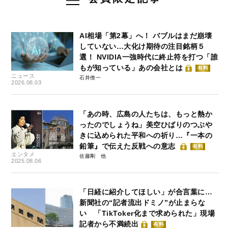
AI相場「第2幕」へ！ バブルはまだ崩壊
していない…大化け期待の注目銘柄５
選！ NVIDIA一強時代に終止符を打つ「誰
もが知っている」あの会社とは
有料
ニュース
石井僚一
2026.08.03
「あの時、広島の人たちは、もっと熱か
ったのでしょうね」美空ひばりのつぶや
きに込められた平和への祈り…『一本の
鉛筆』で伝えた反戦への意志
有料
エンタメ
佐藤剛
2025.08.06
「日経に紹介してほしい」が合言葉に…
新聞社の“記者流出ドミノ”が止まらな
い 「TikToker化まで求められた」現場
記者から不満続出
有料