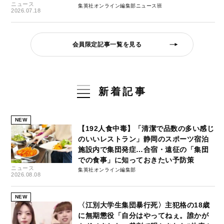
ニュース
集英社オンライン編集部ニュース班
2026.07.18
会員限定記事一覧を見る
新着記事
NEW
【192人食中毒】「清潔で品数の多い感じ
のいいレストラン」静岡のスポーツ宿泊
施設内で集団発症…合宿・遠征の「集団
での食事」に知っておきたい予防策
ニュース
集英社オンライン編集部
2026.08.08
NEW
〈江別大学生集団暴行死〉主犯格の18歳
に無期懲役「自分はやってねぇ。誰かが