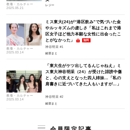
教養・カルチャー
レジー
2025.05.21
ミス東大(24)が“港区飲み”で気づいた金
やルッキズムの虚しさ「私はこれまで港
区女子ほど他力本願な女性に出会ったこ
とがなかった」
無料
神谷明采 #1
教養・カルチャー
2025.03.14
綾部まと
「東大生がケツ出してるんじゃねえ」ミ
ス東大神谷明采（24）が受けた誹謗中傷
と、心の支えとなった四人姉妹…「私の
肩書きに近づいてきた人もいますが…」
教養・カルチャー
神谷明采 #2
2025.03.14
綾部まと
会員限定記事