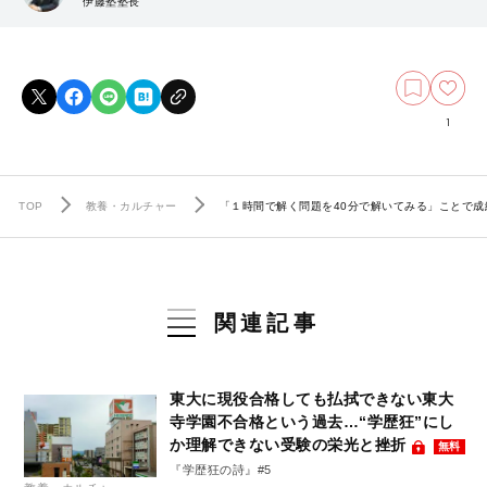
伊藤塾塾長
1
TOP
教養・カルチャー
「１時間で解く問題を40分で解いてみる」ことで
関連記事
東大に現役合格しても払拭できない東大
寺学園不合格という過去…“学歴狂”にし
か理解できない受験の栄光と挫折
無料
『学歴狂の詩』#5