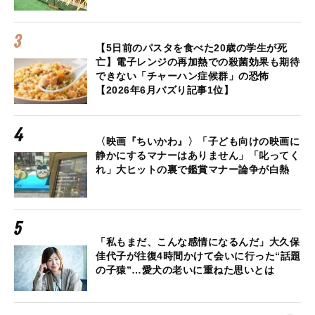
【5日前のパスタを食べた20歳の学生が死
亡】電子レンジの再加熱での殺菌効果も期待
できない「チャーハン症候群」の恐怖
【2026年6月バズり記事1位】
〈映画『ちいかわ』〉「子ども向けの映画に
静かにするマナーはありません」「叱ってく
れ」大ヒットの裏で鑑賞マナー論争が白熱
「私もまだ、こんな感情になるんだ」大久保
佳代子が往復4時間かけて会いに行った“話題
の子猿”…愛犬の老いに重ねた思いとは