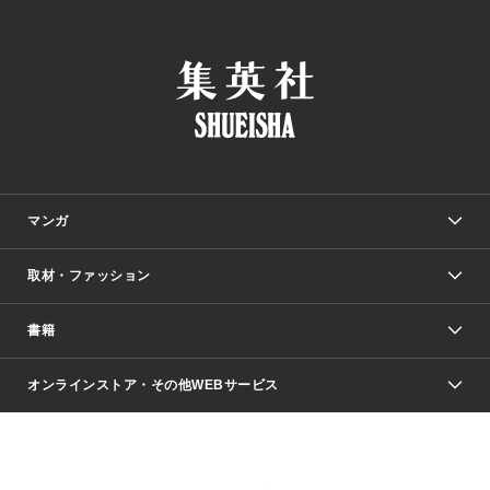
マンガ
取材・ファッション
少年マンガ
週刊少年ジャンプ
書籍
ファッション・美容
青年マンガ
ジャンプSQ.
Seventeen
週刊ヤングジャンプ
オンラインストア・その他WEBサービス
文芸・文庫・総合
芸能・情報・スポーツ
少女マンガ
Vジャンプ
non-no Web
ヤングジャンプ定期購読デジタル
すばる
Myojo
オンラインストア
りぼん
学芸・ノンフィクション・新書
最強ジャンプ
女性マンガ
@BAILA
ヤンジャン＋
小説すばる
週プレNEWS
マーガレット
集英社OTOコンテンツ