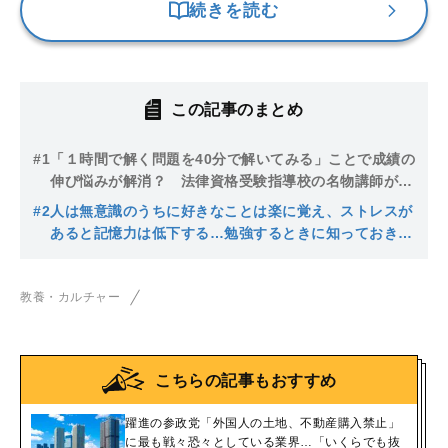
続きを読む
この記事のまとめ
#1
「１時間で解く問題を40分で解いてみる」ことで成績の
伸び悩みが解消？ 法律資格受験指導校の名物講師が提
唱する、意識的に失敗して弱点を見つける学習方法
#2
人は無意識のうちに好きなことは楽に覚え、ストレスが
あると記憶力は低下する…勉強するときに知っておきた
い脳の働きストレスに負けない脳と記憶力のつくり方
教養・カルチャー
こちらの記事もおすすめ
躍進の参政党「外国人の土地、不動産購入禁止」
に最も戦々恐々としている業界…「いくらでも抜