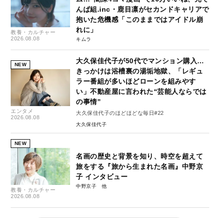
んぱ組.inc・鹿目凛がセカンドキャリアで
抱いた危機感「このままではアイドル崩
れに」
教養・カルチャー
2026.08.08
キムラ
大久保佳代子が50代でマンション購入…
NEW
きっかけは浴槽裏の湯垢地獄、「レギュ
ラー番組が多いほどローンを組みやす
い」不動産屋に言われた“芸能人ならでは
の事情”
エンタメ
大久保佳代子のほどほどな毎日#22
2026.08.08
大久保佳代子
NEW
名画の歴史と背景を知り、時空を超えて
旅をする『旅から生まれた名画』中野京
子 インタビュー
中野京子
教養・カルチャー
2026.08.08