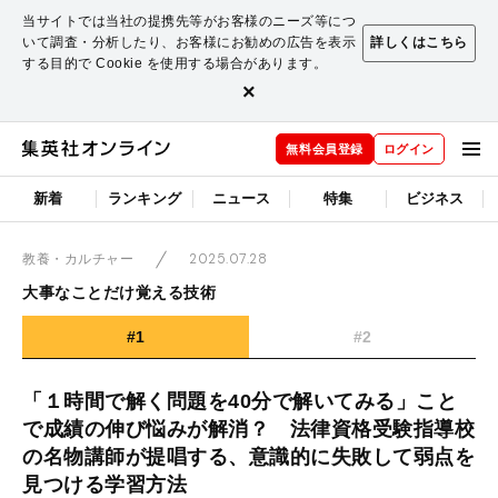
当サイトでは当社の提携先等がお客様のニーズ等につ
いて調査・分析したり、お客様にお勧めの広告を表示
詳しくはこちら
する目的で Cookie を使用する場合があります。
×
無料会員登録
ログイン
新着
ランキング
ニュース
特集
ビジネス
2025.07.28
教養・カルチャー
大事なことだけ覚える技術
#1
#2
「１時間で解く問題を40分で解いてみる」こと
で成績の伸び悩みが解消？ 法律資格受験指導校
の名物講師が提唱する、意識的に失敗して弱点を
見つける学習方法