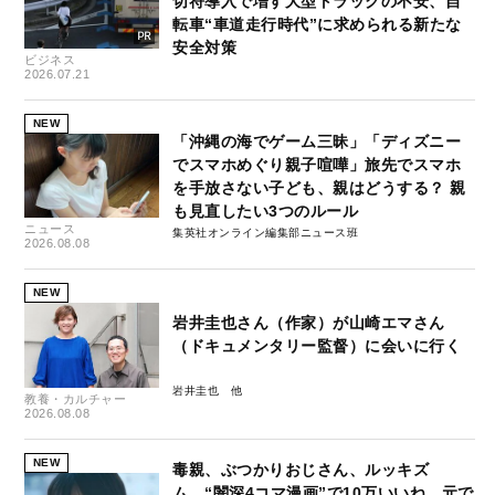
切符導入で増す大型トラックの不安、自
転車“車道走行時代”に求められる新たな
安全対策
ビジネス
2026.07.21
NEW
「沖縄の海でゲーム三昧」「ディズニー
でスマホめぐり親子喧嘩」旅先でスマホ
を手放さない子ども、親はどうする？ 親
も見直したい3つのルール
ニュース
集英社オンライン編集部ニュース班
2026.08.08
NEW
岩井圭也さん（作家）が山崎エマさん
（ドキュメンタリー監督）に会いに行く
岩井圭也
教養・カルチャー
2026.08.08
NEW
毒親、ぶつかりおじさん、ルッキズ
ム…“闇深4コマ漫画”で10万いいね、元で