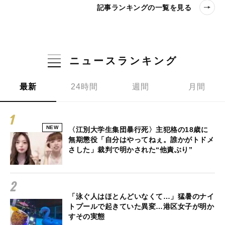
記事ランキングの一覧を見る
ニュースランキング
最新
24時間
週間
月間
NEW
〈江別大学生集団暴行死〉主犯格の18歳に
無期懲役「自分はやってねぇ。誰かがトドメ
さした」裁判で明かされた“他責ぶり”
「泳ぐ人はほとんどいなくて…」猛暑のナイ
トプールで起きていた異変…港区女子が明か
すその実態