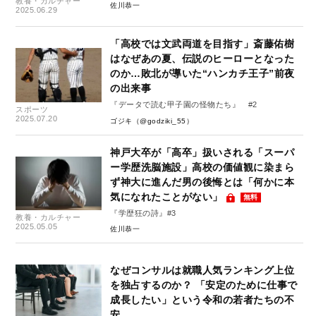
教養・カルチャー
佐川恭一
2025.06.29
「高校では文武両道を目指す」斎藤佑樹
はなぜあの夏、伝説のヒーローとなった
のか…敗北が導いた“ハンカチ王子”前夜
の出来事
『データで読む甲子園の怪物たち』 #2
スポーツ
2025.07.20
ゴジキ（@godziki_55）
神戸大卒が「高卒」扱いされる「スーパ
ー学歴洗脳施設」高校の価値観に染まら
ず神大に進んだ男の後悔とは「何かに本
気になれたことがない」
無料
『学歴狂の詩』#3
教養・カルチャー
2025.05.05
佐川恭一
なぜコンサルは就職人気ランキング上位
を独占するのか？ 「安定のために仕事で
成長したい」という令和の若者たちの不
安