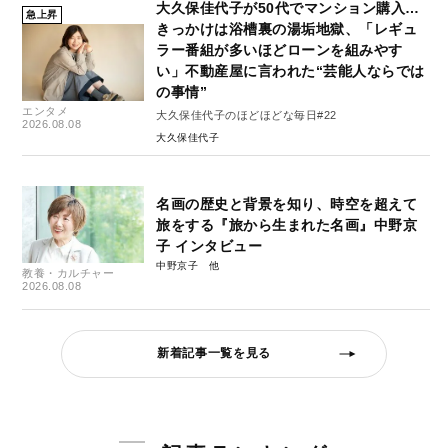
大久保佳代子が50代でマンション購入…
急上昇
きっかけは浴槽裏の湯垢地獄、「レギュ
ラー番組が多いほどローンを組みやす
い」不動産屋に言われた“芸能人ならでは
の事情”
エンタメ
大久保佳代子のほどほどな毎日#22
2026.08.08
大久保佳代子
名画の歴史と背景を知り、時空を超えて
旅をする『旅から生まれた名画』中野京
子 インタビュー
中野京子
教養・カルチャー
2026.08.08
新着記事一覧を見る