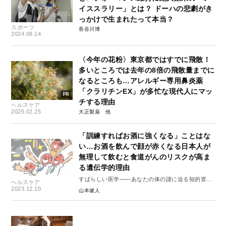
イススラリー」とは？ ドーハの悲劇がき
っかけで生まれたって本当？
スポーツ
長谷川博
2024.08.14
〈今年の花粉〉東京都ではすでに飛散！
多いところでは去年の8倍の飛散量までに
なるところも…アレルギー専用鼻炎薬
「クラリチンEX」が多忙な現代人にマッ
チする理由
ヘルスケア
2025.02.25
大正製薬
「訓練すればお酒に強くなる」ことはな
い…お酒を飲んで顔が赤くなる日本人が
無理して飲むと食道がんのリスクが高ま
る遺伝学的理由
すばらしい医学――あなたの体の謎に迫る知的冒
ヘルスケア
険 #1
2023.12.10
山本健人