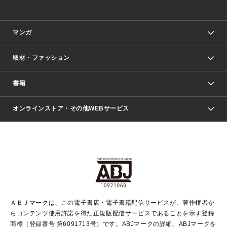
マンガ
取材・ファッション
少年マンガ
週刊少年ジャンプ
書籍
ファッション・美容
青年マンガ
ジャンプSQ.
Seventeen
週刊ヤングジャンプ
オンラインストア・その他WEBサービス
文芸・文庫・総合
芸能・情報・スポーツ
少女マンガ
Vジャンプ
non-no Web
ヤングジャンプ定期購読デジタル
すばる
Myojo
オンラインストア
りぼん
学芸・ノンフィクション・新書
最強ジャンプ
女性マンガ
@BAILA
ヤンジャン＋
小説すばる
週プレNEWS
マーガレット
集英社OTOコンテンツ
集英社 学芸編集部
少年ジャンプ＋
その他WEBサービス
クッキー
ライトノベル・ノベライズ
MAQUIA ONLINE
となりのヤングジャンプ
集英社 文芸ステーション
週プレ グラジャパ！
別冊マーガレット
SHUEISHA MANGA-ART HERITAGE
集英社 ビジネス書
ゼブラック
ココハナ
SHUEISHA ADNAVI
SPUR.JP
集英社Webマガジン Cobalt
グランドジャンプ
web 集英社文庫
キッズ
web Sportiva
マンガMee
ジャンプキャラクターズストア
集英社新書
ジャンプルーキー！
月刊オフィスユー
ＡＢＪマークは、この電子書店・電子書籍配信サービスが、著作権者か
EDITOR'S LAB
LEE
集英社オレンジ文庫
ウルトラジャンプ
青春と読書
パラスポ＋！
らコンテンツ使用許諾を得た正規版配信サービスであることを示す登録
集英社みらい文庫
リマコミ＋
HAPPY PLUS STORE
集英社新書プラス
ジャンプTOON
商標（登録番号 第6091713号）です。ABJマークの詳細、ABJマークを
Marisol
シフォン文庫