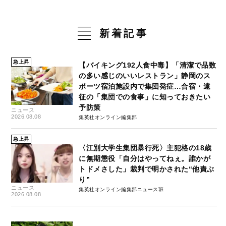
新着記事
急上昇
【バイキング192人食中毒】「清潔で品数
の多い感じのいいレストラン」静岡のス
ポーツ宿泊施設内で集団発症…合宿・遠
征の「集団での食事」に知っておきたい
予防策
ニュース
2026.08.08
集英社オンライン編集部
急上昇
〈江別大学生集団暴行死〉主犯格の18歳
に無期懲役「自分はやってねぇ。誰かが
トドメさした」裁判で明かされた“他責ぶ
り”
ニュース
集英社オンライン編集部ニュース班
2026.08.08