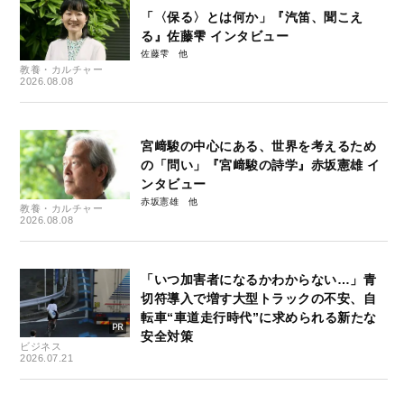
「〈保る〉とは何か」『汽笛、聞こえ
る』佐藤雫 インタビュー
佐藤雫
教養・カルチャー
2026.08.08
宮﨑駿の中心にある、世界を考えるため
の「問い」『宮﨑駿の詩学』赤坂憲雄 イ
ンタビュー
赤坂憲雄
教養・カルチャー
2026.08.08
「いつ加害者になるかわからない…」青
切符導入で増す大型トラックの不安、自
転車“車道走行時代”に求められる新たな
安全対策
ビジネス
2026.07.21