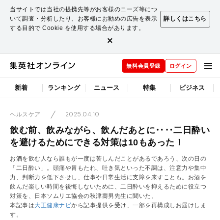
当サイトでは当社の提携先等がお客様のニーズ等につ
いて調査・分析したり、お客様にお勧めの広告を表示
詳しくはこちら
する目的で Cookie を使用する場合があります。
×
無料会員登録
ログイン
新着
ランキング
ニュース
特集
ビジネス
2025.04.10
ヘルスケア
飲む前、飲みながら、飲んだあとに‥‥二日酔い
を避けるためにできる対策は10もあった！
お酒を飲む人なら誰もが一度は苦しんだことがあるであろう、次の日の
「二日酔い」。頭痛や胃もたれ、吐き気といった不調は、注意力や集中
力、判断力を低下させし、仕事や日常生活に支障を来すことも。お酒を
飲んだ楽しい時間を後悔しないために、二日酔いを抑えるために役立つ
対策を、日本ソムリエ協会の秋津壽男先生に聞いた。
本記事は
大正健康ナビ
から記事提供を受け、一部を再構成しお届けしま
す。