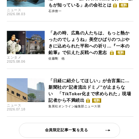
もが知っている」あの会社とは
有料
ニュース
石井僚一
2026.08.03
「あの時、広島の人たちは、もっと熱か
ったのでしょうね」美空ひばりのつぶや
きに込められた平和への祈り…『一本の
鉛筆』で伝えた反戦への意志
有料
エンタメ
佐藤剛
2025.08.06
「日経に紹介してほしい」が合言葉に…
新聞社の“記者流出ドミノ”が止まらな
い 「TikToker化まで求められた」現場
記者から不満続出
有料
ニュース
集英社オンライン編集部ニュース班
2026.07.18
会員限定記事一覧を見る