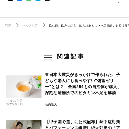
1
TOP
ヘルスケア
飲む前、飲みながら、飲んだあとに‥‥二日酔いを避ける
関連記事
東日本大震災がきっかけで作られた、子
どもや老人にも食べやすい”備蓄ゼリ
ー”とは？ 全国254もの自治体が購入、
深刻な避難所でのビタミン不足を解消
ヘルスケア
2025.03.11
毛内達大
【甲子園で選手に公式配布】熱中症対策
とパフォーマンス維持に絶大効果の「ア