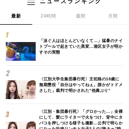
ニュースランキング
最新
24時間
週間
月間
「泳ぐ人はほとんどいなくて…」猛暑のナイ
トプールで起きていた異変…港区女子が明か
すその実態
〈江別大学生集団暴行死〉主犯格の18歳に
無期懲役「自分はやってねぇ。誰かがトドメ
さした」裁判で明かされた“他責ぶり”
〈江別・集団暴行死〉「グロかった…」全裸
にして、髪にライターで火をつけ、背中にタ
バコを押しつける様子も撮影…公判で明らか
になった壮絶リンチと女子2人の“陰キャ”時