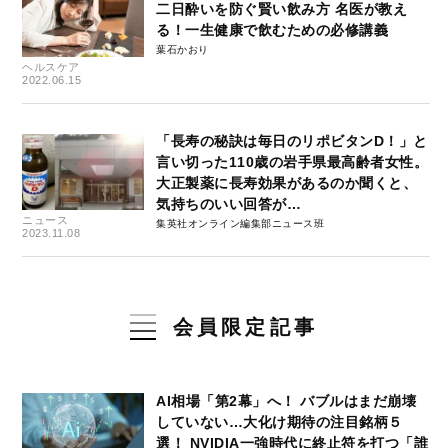
二日酔いを防ぐ賢い飲み方 名医が教え
る！一生健康で飲むための必修講義
葉石かおり
ヘルスケア
2022.06.15
「長寿の秘訣は毎日のリポビタンD！」と
言い切った110歳の岩手県最高齢者女性。
大正製薬に長寿効果があるのか聞くと、
気持ちのいい回答が…
ニュース
集英社オンライン編集部ニュース班
2023.11.08
会員限定記事
AI相場「第2幕」へ！ バブルはまだ崩壊
していない…大化け期待の注目銘柄５
選！ NVIDIA一強時代に終止符を打つ「誰