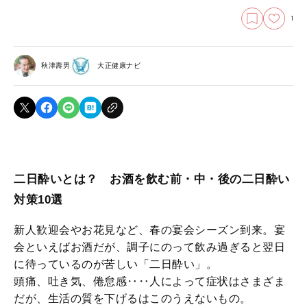
1
秋津壽男
大正健康ナビ
二日酔いとは？ お酒を飲む前・中・後の二日酔い
対策10選
新人歓迎会やお花見など、春の宴会シーズン到来。宴
会といえばお酒だが、調子にのって飲み過ぎると翌日
に待っているのが苦しい「二日酔い」。
頭痛、吐き気、倦怠感‥‥人によって症状はさまざま
だが、生活の質を下げるはこのうえないもの。