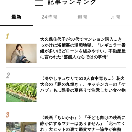
記事ランキング
最新
24時間
週間
月間
大久保佳代子が50代でマンション購入…き
っかけは浴槽裏の湯垢地獄、「レギュラー番
組が多いほどローンを組みやすい」不動産屋
に言われた“芸能人ならではの事情”
〈冷やしキュウリで510人食中毒も…〉花火
大会の「豚の丸焼き」、キッチンカーの「ケ
バブ」も…酷暑の夏祭りで注意したい食べ物
〈映画『ちいかわ』〉「子ども向けの映画に
静かにするマナーはありません」「叱ってく
れ」大ヒットの裏で鑑賞マナー論争が白熱