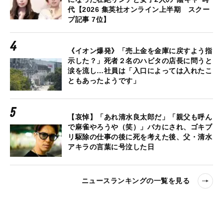
代【2026 集英社オンライン上半期 スクー
プ記事 7位】
《イオン爆発》「売上金を金庫に戻すよう指
示した？」死者２名のハビタの店長に問うと
涙を流し…社員は「入口によっては入れたこ
ともあったようです」
【哀悼】「あれ清水良太郎だ」「親父も呼ん
で麻雀やろうや（笑）」バカにされ、ゴキブ
リ駆除の仕事の後に死を考えた後、父・清水
アキラの言葉に号泣した日
ニュースランキングの一覧を見る