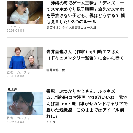
「沖縄の海でゲーム三昧」「ディズニー
でスマホめぐり親子喧嘩」旅先でスマホ
を手放さない子ども、親はどうする？ 親
も見直したい3つのルール
ニュース
集英社オンライン編集部ニュース班
2026.08.08
岩井圭也さん（作家）が山崎エマさん
（ドキュメンタリー監督）に会いに行く
岩井圭也
教養・カルチャー
2026.08.08
急上昇
毒親、ぶつかりおじさん、ルッキズ
ム…“闇深4コマ漫画”で10万いいね、元で
んぱ組.inc・鹿目凛がセカンドキャリアで
抱いた危機感「このままではアイドル崩
れに」
教養・カルチャー
2026.08.08
キムラ