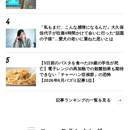
「私もまだ、こんな感情になるんだ」大久保
佳代子が往復4時間かけて会いに行った“話題
の子猿”…愛犬の老いに重ねた思いとは
【5日前のパスタを食べた20歳の学生が死
亡】電子レンジの再加熱での殺菌効果も期待
できない「チャーハン症候群」の恐怖
【2026年6月バズり記事1位】
記事ランキングの一覧を見る