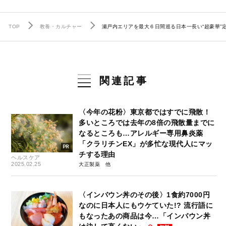
TOP
教養・カルチャー
瀬戸内エリアを最大６日間巡る日本一長い“超豪華”
関連記事
〈今年の花粉〉東京都ではすでに飛散！
多いところでは去年の8倍の飛散量までに
なるところも…アレルギー専用鼻炎薬
「クラリチンEX」が多忙な現代人にマッ
チする理由
ヘルスケア
2025.02.25
大正製薬
〈インバウン丼のその後〉1食約7000円
なのに日本人にもウケていた!? 流行語に
もなったあの商品は今…「インバウン丼