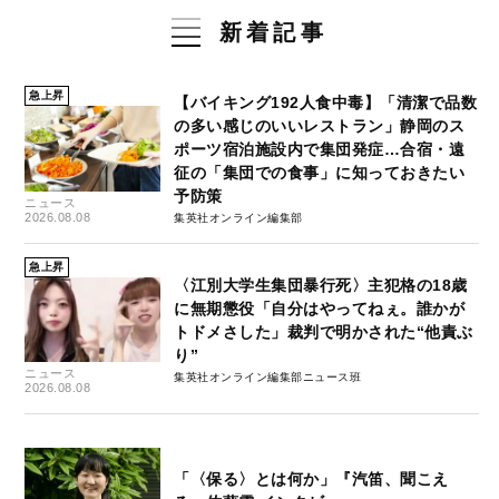
新着記事
急上昇
【バイキング192人食中毒】「清潔で品数
の多い感じのいいレストラン」静岡のス
ポーツ宿泊施設内で集団発症…合宿・遠
征の「集団での食事」に知っておきたい
予防策
ニュース
2026.08.08
集英社オンライン編集部
急上昇
〈江別大学生集団暴行死〉主犯格の18歳
に無期懲役「自分はやってねぇ。誰かが
トドメさした」裁判で明かされた“他責ぶ
り”
ニュース
集英社オンライン編集部ニュース班
2026.08.08
「〈保る〉とは何か」『汽笛、聞こえ