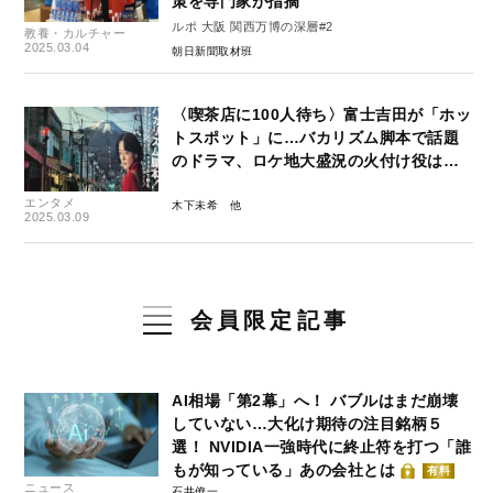
策を専門家が指摘
ルポ 大阪 関西万博の深層#2
教養・カルチャー
2025.03.04
朝日新聞取材班
〈喫茶店に100人待ち〉富士吉田が「ホッ
トスポット」に…バカリズム脚本で話題
のドラマ、ロケ地大盛況の火付け役は…
エンタメ
木下未希
2025.03.09
会員限定記事
AI相場「第2幕」へ！ バブルはまだ崩壊
していない…大化け期待の注目銘柄５
選！ NVIDIA一強時代に終止符を打つ「誰
もが知っている」あの会社とは
有料
ニュース
石井僚一