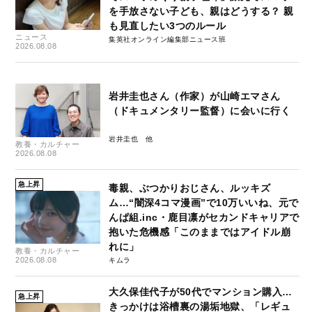
を手放さない子ども、親はどうする？ 親
も見直したい3つのルール
ニュース
集英社オンライン編集部ニュース班
2026.08.08
岩井圭也さん（作家）が山崎エマさん
（ドキュメンタリー監督）に会いに行く
岩井圭也
教養・カルチャー
2026.08.08
急上昇
毒親、ぶつかりおじさん、ルッキズ
ム…“闇深4コマ漫画”で10万いいね、元で
んぱ組.inc・鹿目凛がセカンドキャリアで
抱いた危機感「このままではアイドル崩
れに」
教養・カルチャー
2026.08.08
キムラ
大久保佳代子が50代でマンション購入…
急上昇
きっかけは浴槽裏の湯垢地獄、「レギュ