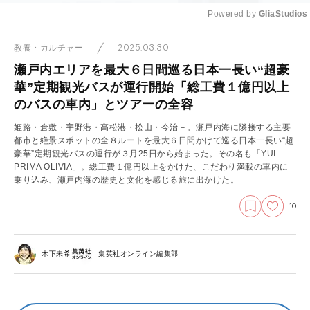
Powered by 
GliaStudios
Mute
2025.03.30
教養・カルチャー
瀬戸内エリアを最大６日間巡る日本一長い“超豪
華”定期観光バスが運行開始「総工費１億円以上
のバスの車内」とツアーの全容
姫路・倉敷・宇野港・高松港・松山・今治－。瀬戸内海に隣接する主要
都市と絶景スポットの全８ルートを最大６日間かけて巡る日本一長い“超
豪華”定期観光バスの運行が３月25日から始まった。その名も「YUI
PRIMA OLIVIA」。総工費１億円以上をかけた、こだわり満載の車内に
乗り込み、瀬戸内海の歴史と文化を感じる旅に出かけた。
10
木下未希
集英社オンライン編集部