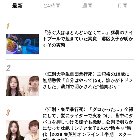
最新
24時間
週間
月間
「泳ぐ人はほとんどいなくて…」猛暑のナイ
トプールで起きていた異変…港区女子が明か
すその実態
〈江別大学生集団暴行死〉主犯格の18歳に
無期懲役「自分はやってねぇ。誰かがトドメ
さした」裁判で明かされた“他責ぶり”
〈江別・集団暴行死〉「グロかった…」全裸
にして、髪にライターで火をつけ、背中にタ
バコを押しつける様子も撮影…公判で明らか
になった壮絶リンチと女子2人の“陰キャ”時
代【2026 集英社オンライン上半期 スクー