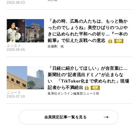
2026.08.03
「あの時、広島の人たちは、もっと熱か
ったのでしょうね」美空ひばりのつぶや
きに込められた平和への祈り…『一本の
鉛筆』で伝えた反戦への意志
有料
エンタメ
佐藤剛
2025.08.06
「日経に紹介してほしい」が合言葉に…
新聞社の“記者流出ドミノ”が止まらな
い 「TikToker化まで求められた」現場
記者から不満続出
有料
ニュース
集英社オンライン編集部ニュース班
2026.07.18
会員限定記事一覧を見る