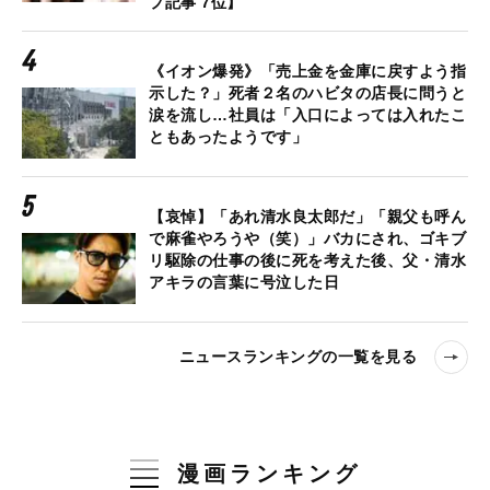
プ記事 7位】
《イオン爆発》「売上金を金庫に戻すよう指
示した？」死者２名のハビタの店長に問うと
涙を流し…社員は「入口によっては入れたこ
ともあったようです」
【哀悼】「あれ清水良太郎だ」「親父も呼ん
で麻雀やろうや（笑）」バカにされ、ゴキブ
リ駆除の仕事の後に死を考えた後、父・清水
アキラの言葉に号泣した日
ニュースランキングの一覧を見る
漫画ランキング