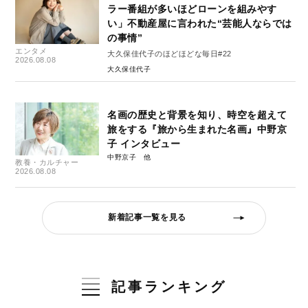
ラー番組が多いほどローンを組みやす
い」不動産屋に言われた“芸能人ならでは
の事情”
エンタメ
大久保佳代子のほどほどな毎日#22
2026.08.08
大久保佳代子
名画の歴史と背景を知り、時空を超えて
旅をする『旅から生まれた名画』中野京
子 インタビュー
中野京子
教養・カルチャー
2026.08.08
新着記事一覧を見る
記事ランキング