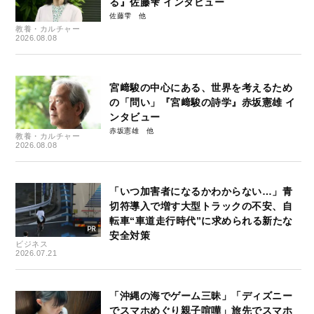
る』佐藤雫 インタビュー
佐藤雫
教養・カルチャー
2026.08.08
宮﨑駿の中心にある、世界を考えるため
の「問い」『宮﨑駿の詩学』赤坂憲雄 イ
ンタビュー
赤坂憲雄
教養・カルチャー
2026.08.08
「いつ加害者になるかわからない…」青
切符導入で増す大型トラックの不安、自
転車“車道走行時代”に求められる新たな
安全対策
ビジネス
2026.07.21
「沖縄の海でゲーム三昧」「ディズニー
でスマホめぐり親子喧嘩」旅先でスマホ