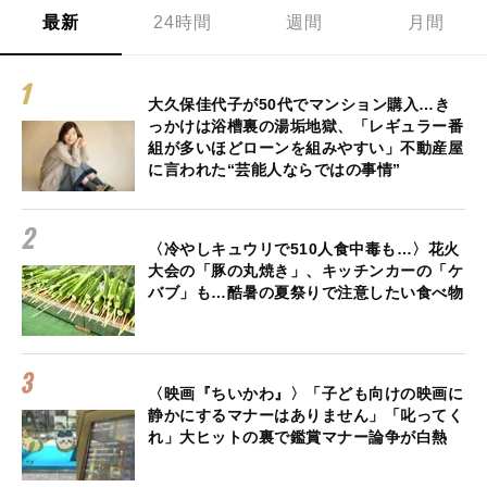
最新
24時間
週間
月間
大久保佳代子が50代でマンション購入…き
っかけは浴槽裏の湯垢地獄、「レギュラー番
組が多いほどローンを組みやすい」不動産屋
に言われた“芸能人ならではの事情”
〈冷やしキュウリで510人食中毒も…〉花火
大会の「豚の丸焼き」、キッチンカーの「ケ
バブ」も…酷暑の夏祭りで注意したい食べ物
〈映画『ちいかわ』〉「子ども向けの映画に
静かにするマナーはありません」「叱ってく
れ」大ヒットの裏で鑑賞マナー論争が白熱