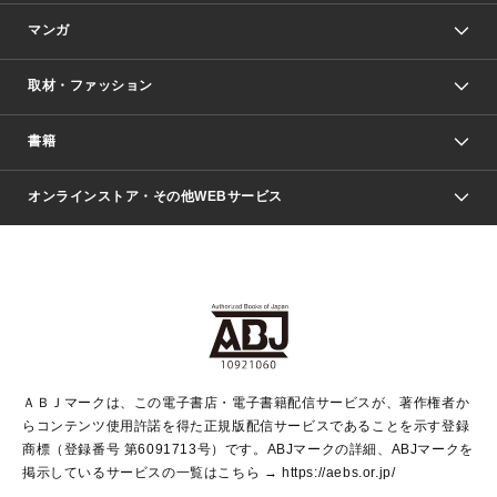
マンガ
取材・ファッション
少年マンガ
週刊少年ジャンプ
書籍
ファッション・美容
青年マンガ
ジャンプSQ.
Seventeen
週刊ヤングジャンプ
オンラインストア・その他WEBサービス
文芸・文庫・総合
芸能・情報・スポーツ
少女マンガ
Vジャンプ
non-no Web
ヤングジャンプ定期購読デジタル
すばる
Myojo
オンラインストア
りぼん
学芸・ノンフィクション・新書
最強ジャンプ
女性マンガ
@BAILA
ヤンジャン＋
小説すばる
週プレNEWS
マーガレット
集英社OTOコンテンツ
集英社 学芸編集部
少年ジャンプ＋
その他WEBサービス
クッキー
ライトノベル・ノベライズ
MAQUIA ONLINE
となりのヤングジャンプ
集英社 文芸ステーション
週プレ グラジャパ！
別冊マーガレット
SHUEISHA MANGA-ART HERITAGE
集英社 ビジネス書
ゼブラック
ココハナ
SHUEISHA ADNAVI
SPUR.JP
集英社Webマガジン Cobalt
グランドジャンプ
web 集英社文庫
キッズ
web Sportiva
マンガMee
ジャンプキャラクターズストア
集英社新書
ジャンプルーキー！
月刊オフィスユー
ＡＢＪマークは、この電子書店・電子書籍配信サービスが、著作権者か
EDITOR'S LAB
LEE
集英社オレンジ文庫
ウルトラジャンプ
青春と読書
パラスポ＋！
らコンテンツ使用許諾を得た正規版配信サービスであることを示す登録
集英社みらい文庫
リマコミ＋
HAPPY PLUS STORE
集英社新書プラス
ジャンプTOON
商標（登録番号 第6091713号）です。ABJマークの詳細、ABJマークを
Marisol
シフォン文庫
アジア人物史
S-KIDS.LAND
マンガMeets
掲示しているサービスの一覧はこちら →
https://aebs.or.jp/
shueisha vox
よみタイ
S-MANGA
Web éclat
ダッシュエックス文庫