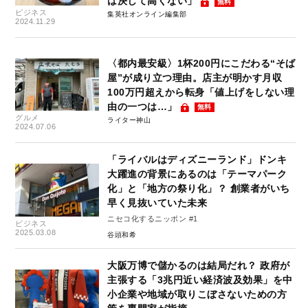
は決して高くない」
無料
ビジネス
集英社オンライン編集部
2024.11.29
〈都内最安級〉1杯200円にこだわる“そば
屋”が成り立つ理由。店主が明かす月収
100万円超えから転身「値上げをしない理
由の一つは…」
無料
グルメ
ライター神山
2024.07.06
「ライバルはディズニーランド」ドンキ
大躍進の背景にあるのは「テーマパーク
化」と「地方の祭り化」？ 創業者がいち
早く見抜いていた未来
ニセコ化するニッポン #1
ビジネス
2025.03.08
谷頭和希
大阪万博で儲かるのは結局だれ？ 政府が
主張する「3兆円近い経済波及効果」を中
小企業や地域が取りこぼさないための方