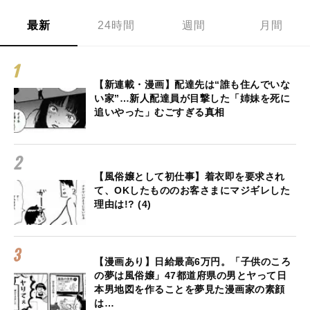
最新
24時間
週間
月間
【新連載・漫画】配達先は“誰も住んでいな
い家”…新人配達員が目撃した「姉妹を死に
追いやった」むごすぎる真相
【風俗嬢として初仕事】着衣即を要求され
て、OKしたもののお客さまにマジギレした
理由は!? (4)
【漫画あり】日給最高6万円。「子供のころ
の夢は風俗嬢」47都道府県の男とヤって日
本男地図を作ることを夢見た漫画家の素顔
は…