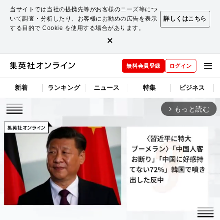
当サイトでは当社の提携先等がお客様のニーズ等につ
いて調査・分析したり、お客様にお勧めの広告を表示
詳しくはこちら
する目的で Cookie を使用する場合があります。
×
無料会員登録
ログイン
新着
ランキング
ニュース
特集
ビジネス
もっと読む
arrow_forward_ios