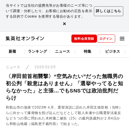
当サイトでは当社の提携先等がお客様のニーズ等につ
いて調査・分析したり、お客様にお勧めの広告を表示
詳しくはこちら
する目的で Cookie を使用する場合があります。
×
無料会員登録
ログイン
新着
ランキング
ニュース
特集
ビジネス
2025.02.05
ニュース
〈岸田前首相襲撃〉“空気みたい”だった無職男の
初公判「殺意はありません」「選挙やってると知
らなかった」と主張…でもSNSでは政治批判だ
らけ
和歌山市の漁港で2023年４月、選挙演説に訪れた岸田文雄首相（当時）
らに向かって爆発物を投げ込んだなどとして殺人未遂や公職選挙法違反
など５つの罪に問われた木村隆二被告（25）の裁判員裁判が２月4日か
ら和歌山地裁（福島恵子裁判長）で始まった。