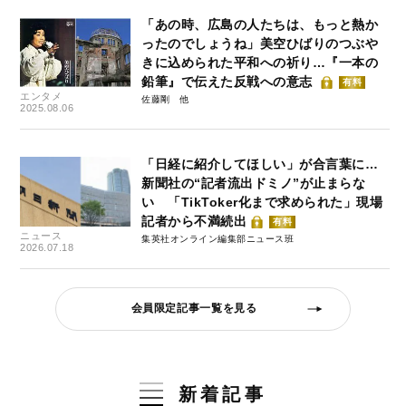
「あの時、広島の人たちは、もっと熱か
ったのでしょうね」美空ひばりのつぶや
きに込められた平和への祈り…『一本の
鉛筆』で伝えた反戦への意志
有料
エンタメ
佐藤剛
2025.08.06
「日経に紹介してほしい」が合言葉に…
新聞社の“記者流出ドミノ”が止まらな
い 「TikToker化まで求められた」現場
記者から不満続出
有料
ニュース
集英社オンライン編集部ニュース班
2026.07.18
会員限定記事一覧を見る
新着記事