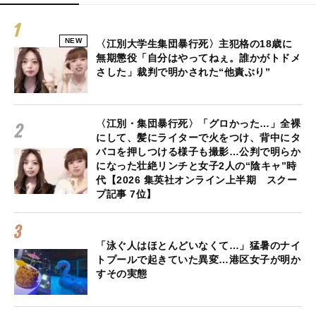
NEW
〈江別大学生集団暴行死〉主犯格の18歳に
無期懲役「自分はやってねぇ。誰かがトドメ
さした」裁判で明かされた“他責ぶり”
〈江別・集団暴行死〉「グロかった…」全裸
にして、髪にライターで火をつけ、背中にタ
バコを押しつける様子も撮影…公判で明らか
になった壮絶リンチと女子2人の“陰キャ”時
代【2026 集英社オンライン上半期 スクー
プ記事 7位】
「泳ぐ人はほとんどいなくて…」猛暑のナイ
トプールで起きていた異変…港区女子が明か
すその実態