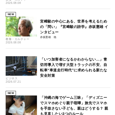
2026.08.08
NEW
宮﨑駿の中心にある、世界を考えるため
の「問い」『宮﨑駿の詩学』赤坂憲雄 イ
ンタビュー
赤坂憲雄
教養・カルチャー
2026.08.08
「いつ加害者になるかわからない…」青
切符導入で増す大型トラックの不安、自
転車“車道走行時代”に求められる新たな
安全対策
ビジネス
2026.07.21
NEW
「沖縄の海でゲーム三昧」「ディズニー
でスマホめぐり親子喧嘩」旅先でスマホ
を手放さない子ども、親はどうする？ 親
も見直したい3つのルール