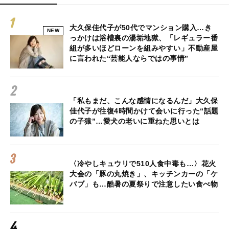
大久保佳代子が50代でマンション購入…き
NEW
っかけは浴槽裏の湯垢地獄、「レギュラー番
組が多いほどローンを組みやすい」不動産屋
に言われた“芸能人ならではの事情”
「私もまだ、こんな感情になるんだ」大久保
佳代子が往復4時間かけて会いに行った“話題
の子猿”…愛犬の老いに重ねた思いとは
〈冷やしキュウリで510人食中毒も…〉花火
大会の「豚の丸焼き」、キッチンカーの「ケ
バブ」も…酷暑の夏祭りで注意したい食べ物