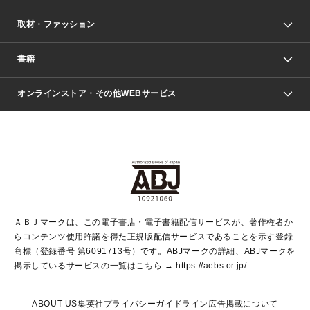
取材・ファッション
少年マンガ
週刊少年ジャンプ
書籍
ファッション・美容
青年マンガ
ジャンプSQ.
Seventeen
週刊ヤングジャンプ
オンラインストア・その他WEBサービス
文芸・文庫・総合
芸能・情報・スポーツ
少女マンガ
Vジャンプ
non-no Web
ヤングジャンプ定期購読デジタル
すばる
Myojo
オンラインストア
りぼん
学芸・ノンフィクション・新書
最強ジャンプ
女性マンガ
@BAILA
ヤンジャン＋
小説すばる
週プレNEWS
マーガレット
集英社OTOコンテンツ
集英社 学芸編集部
少年ジャンプ＋
その他WEBサービス
クッキー
ライトノベル・ノベライズ
MAQUIA ONLINE
となりのヤングジャンプ
集英社 文芸ステーション
週プレ グラジャパ！
別冊マーガレット
SHUEISHA MANGA-ART HERITAGE
集英社 ビジネス書
ゼブラック
ココハナ
SHUEISHA ADNAVI
SPUR.JP
集英社Webマガジン Cobalt
グランドジャンプ
web 集英社文庫
キッズ
web Sportiva
マンガMee
ジャンプキャラクターズストア
集英社新書
ジャンプルーキー！
月刊オフィスユー
ＡＢＪマークは、この電子書店・電子書籍配信サービスが、著作権者か
EDITOR'S LAB
LEE
集英社オレンジ文庫
ウルトラジャンプ
青春と読書
パラスポ＋！
らコンテンツ使用許諾を得た正規版配信サービスであることを示す登録
集英社みらい文庫
リマコミ＋
HAPPY PLUS STORE
集英社新書プラス
ジャンプTOON
商標（登録番号 第6091713号）です。ABJマークの詳細、ABJマークを
Marisol
シフォン文庫
アジア人物史
S-KIDS.LAND
マンガMeets
掲示しているサービスの一覧はこちら →
https://aebs.or.jp/
shueisha vox
よみタイ
S-MANGA
Web éclat
ダッシュエックス文庫
LEEマルシェ
kotoba
集英社ジャンプリミックス
ABOUT US
集英社プライバシーガイドライン
広告掲載について
T JAPAN:The New York Times Style Magazine
JUMP j BOOKS