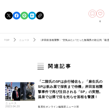
6
TOP
ニュース
〈岸田前首相襲撃〉“空気みたい”だった無職男の初公判「殺
関連記事
「二階氏のSPは歩行補佐も」「麻生氏の
SPは飲み屋で深夜まで待機」岸田首相襲
撃事件で再び注目される「SP」の実態。
温泉では裸で目を光らせ首相を警護！
ニュース
2023.04.20
集英社オンライン編集部ニュース班