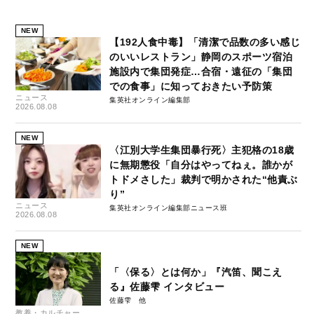
NEW
【192人食中毒】「清潔で品数の多い感じ
のいいレストラン」静岡のスポーツ宿泊
施設内で集団発症…合宿・遠征の「集団
での食事」に知っておきたい予防策
ニュース
集英社オンライン編集部
2026.08.08
NEW
〈江別大学生集団暴行死〉主犯格の18歳
に無期懲役「自分はやってねぇ。誰かが
トドメさした」裁判で明かされた“他責ぶ
り”
ニュース
集英社オンライン編集部ニュース班
2026.08.08
NEW
「〈保る〉とは何か」『汽笛、聞こえ
る』佐藤雫 インタビュー
佐藤雫
教養・カルチャー