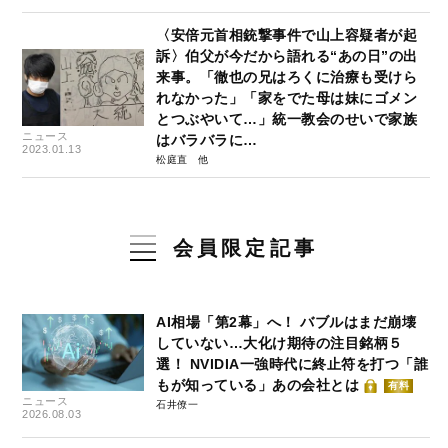
〈安倍元首相銃撃事件で山上容疑者が起
訴〉伯父が今だから語れる“あの日”の出
来事。「徹也の兄はろくに治療も受けら
れなかった」「家をでた母は妹にゴメン
とつぶやいて…」統一教会のせいで家族
ニュース
はバラバラに…
2023.01.13
松庭直
会員限定記事
AI相場「第2幕」へ！ バブルはまだ崩壊
していない…大化け期待の注目銘柄５
選！ NVIDIA一強時代に終止符を打つ「誰
もが知っている」あの会社とは
有料
ニュース
石井僚一
2026.08.03