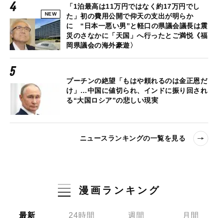
「1泊最高は11万円ではなく約17万円でし
NEW
た」初の費用公開で仰天の支出が明らか
に “日本一悪い男”と軽口の県議会議長は震
災のさなかに「天国」へ行ったとご満悦《福
岡県議会の海外豪遊〉
プーチンの絶望「もはや頼れるのは金正恩だ
け」…中国に値切られ、インドに振り回され
る“大国ロシア”の悲しい現実
ニュースランキングの一覧を見る
漫画ランキング
最新
24時間
週間
月間