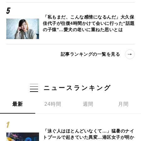
「私もまだ、こんな感情になるんだ」大久保
佳代子が往復4時間かけて会いに行った“話題
の子猿”…愛犬の老いに重ねた思いとは
記事ランキングの一覧を見る
ニュースランキング
最新
24時間
週間
月間
「泳ぐ人はほとんどいなくて…」猛暑のナイ
トプールで起きていた異変…港区女子が明か