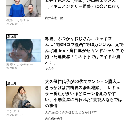
岩井圭也さん（作家）が山崎エマさん
（ドキュメンタリー監督）に会いに行く
岩井圭也
教養・カルチャー
2026.08.08
急上昇
毒親、ぶつかりおじさん、ルッキズ
ム…“闇深4コマ漫画”で10万いいね、元で
んぱ組.inc・鹿目凛がセカンドキャリアで
抱いた危機感「このままではアイドル崩
れに」
教養・カルチャー
2026.08.08
キムラ
大久保佳代子が50代でマンション購入…
急上昇
きっかけは浴槽裏の湯垢地獄、「レギュ
ラー番組が多いほどローンを組みやす
い」不動産屋に言われた“芸能人ならでは
の事情”
エンタメ
大久保佳代子のほどほどな毎日#22
2026.08.08
大久保佳代子