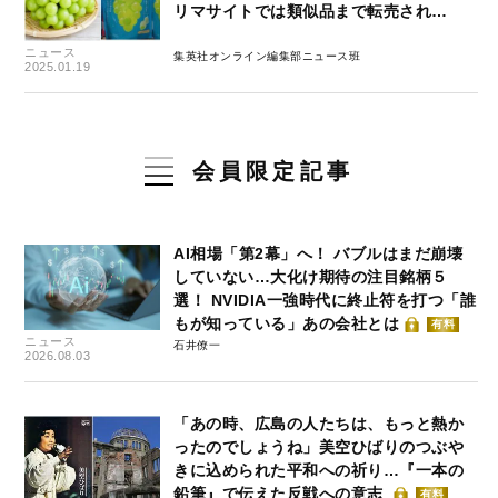
リマサイトでは類似品まで転売され…
ニュース
集英社オンライン編集部ニュース班
2025.01.19
会員限定記事
AI相場「第2幕」へ！ バブルはまだ崩壊
していない…大化け期待の注目銘柄５
選！ NVIDIA一強時代に終止符を打つ「誰
もが知っている」あの会社とは
有料
ニュース
石井僚一
2026.08.03
「あの時、広島の人たちは、もっと熱か
ったのでしょうね」美空ひばりのつぶや
きに込められた平和への祈り…『一本の
鉛筆』で伝えた反戦への意志
有料