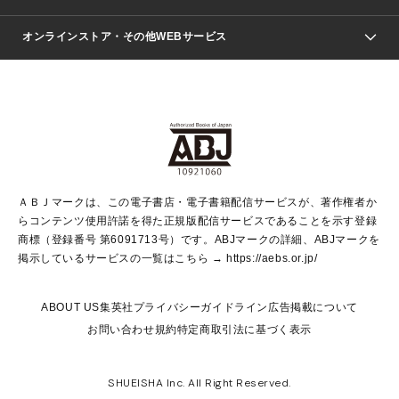
ジャンプSQ.
Seventeen
週刊ヤングジャンプ
オンラインストア・その他WEBサービス
文芸・文庫・総合
芸能・情報・スポーツ
少女マンガ
Vジャンプ
non-no Web
ヤングジャンプ定期購読デジタル
すばる
Myojo
オンラインストア
りぼん
学芸・ノンフィクション・新書
最強ジャンプ
女性マンガ
@BAILA
ヤンジャン＋
小説すばる
週プレNEWS
マーガレット
集英社OTOコンテンツ
集英社 学芸編集部
少年ジャンプ＋
その他WEBサービス
クッキー
ライトノベル・ノベライズ
MAQUIA ONLINE
となりのヤングジャンプ
集英社 文芸ステーション
週プレ グラジャパ！
別冊マーガレット
SHUEISHA MANGA-ART HERITAGE
集英社 ビジネス書
ゼブラック
ココハナ
SHUEISHA ADNAVI
SPUR.JP
集英社Webマガジン Cobalt
グランドジャンプ
web 集英社文庫
キッズ
web Sportiva
マンガMee
ジャンプキャラクターズストア
集英社新書
ジャンプルーキー！
月刊オフィスユー
ＡＢＪマークは、この電子書店・電子書籍配信サービスが、著作権者か
EDITOR'S LAB
LEE
集英社オレンジ文庫
ウルトラジャンプ
青春と読書
パラスポ＋！
らコンテンツ使用許諾を得た正規版配信サービスであることを示す登録
集英社みらい文庫
リマコミ＋
HAPPY PLUS STORE
集英社新書プラス
ジャンプTOON
商標（登録番号 第6091713号）です。ABJマークの詳細、ABJマークを
Marisol
シフォン文庫
アジア人物史
S-KIDS.LAND
マンガMeets
掲示しているサービスの一覧はこちら →
https://aebs.or.jp/
shueisha vox
よみタイ
S-MANGA
Web éclat
ダッシュエックス文庫
LEEマルシェ
kotoba
集英社ジャンプリミックス
ABOUT US
集英社プライバシーガイドライン
広告掲載について
T JAPAN:The New York Times Style Magazine
JUMP j BOOKS
お問い合わせ
規約
特定商取引法に基づく表示
SHOP Marisol
e!集英社
集英社コミック文庫
集英社女性誌ポータル
éclat premium
imidas
MEN'S NON-NO WEB
SHUEISHA Inc. All Right Reserved.