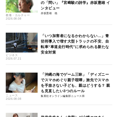
の「問い」『宮﨑駿の詩学』赤坂憲雄 イ
ンタビュー
赤坂憲雄
教養・カルチャー
2026.08.08
「いつ加害者になるかわからない…」青
切符導入で増す大型トラックの不安、自
転車“車道走行時代”に求められる新たな
安全対策
ビジネス
2026.07.21
「沖縄の海でゲーム三昧」「ディズニー
でスマホめぐり親子喧嘩」旅先でスマホ
を手放さない子ども、親はどうする？ 親
も見直したい3つのルール
ニュース
集英社オンライン編集部ニュース班
2026.08.08