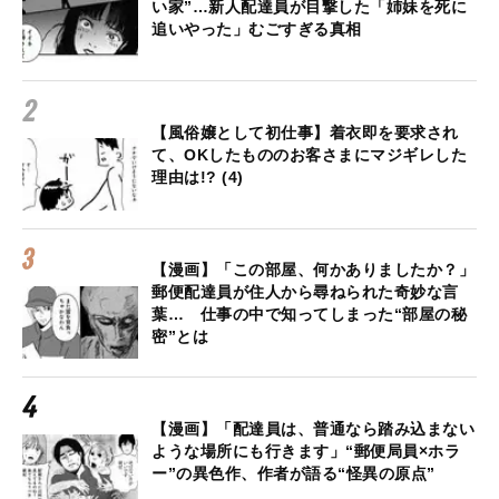
い家”…新人配達員が目撃した「姉妹を死に
追いやった」むごすぎる真相
【風俗嬢として初仕事】着衣即を要求され
て、OKしたもののお客さまにマジギレした
理由は!? (4)
【漫画】「この部屋、何かありましたか？」
郵便配達員が住人から尋ねられた奇妙な言
葉… 仕事の中で知ってしまった“部屋の秘
密”とは
【漫画】「配達員は、普通なら踏み込まない
ような場所にも行きます」“郵便局員×ホラ
ー”の異色作、作者が語る“怪異の原点”