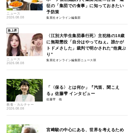
征の「集団での食事」に知っておきたい
予防策
ニュース
2026.08.08
集英社オンライン編集部
急上昇
〈江別大学生集団暴行死〉主犯格の18歳
に無期懲役「自分はやってねぇ。誰かが
トドメさした」裁判で明かされた“他責ぶ
り”
ニュース
集英社オンライン編集部ニュース班
2026.08.08
「〈保る〉とは何か」『汽笛、聞こえ
る』佐藤雫 インタビュー
佐藤雫
教養・カルチャー
2026.08.08
宮﨑駿の中心にある、世界を考えるため