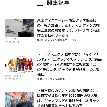
関連記事
東京ディズニーシー限定グッズ販売初日
の「転売対策」、正しかったファンの指
摘…運営の対策虚しく、パーク内にもは
びこる転売ヤーたち
ニュース
集英社オンライン編集部ニュース班
2025.01.19
〈マック×エヴァ 転売問題〉『マクドナ
ルド』×『エヴァンゲリオン』コラボ商品
の“転売されすぎ問題”を広報直撃「こ
の“夢のコラボ”をできるだけ多くのお客
様に…」
教養・カルチャー
2025.01.20
集英社オンライン編集部
〈日本初のカジノ・大阪IRの問題点〉大
阪府市が目論む年間1060億円の収入増
は、ギャンブル客の負けた金…オリック
スのIR事業参画へも批判の声