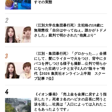
すその実態
〈江別大学生集団暴行死〉主犯格の18歳に
無期懲役「自分はやってねぇ。誰かがトドメ
さした」裁判で明かされた“他責ぶり”
〈江別・集団暴行死〉「グロかった…」全裸
にして、髪にライターで火をつけ、背中にタ
バコを押しつける様子も撮影…公判で明らか
になった壮絶リンチと女子2人の“陰キャ”時
代【2026 集英社オンライン上半期 スクー
プ記事 7位】
《イオン爆発》「売上金を金庫に戻すよう指
示した？」死者２名のハビタの店長に問うと
涙を流し…社員は「入口によっては入れたこ
ともあったようです」