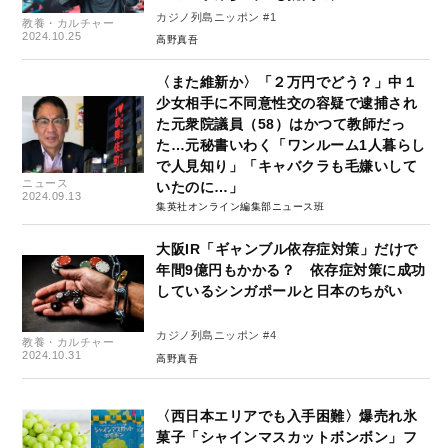
カジノ列島ニッポン #1
教養・カルチャー
2024.10.25
高野真吾
〈また維新か〉「２万円でどう？」中１
少女相手に不同意性交の容疑で逮捕され
た元衆院議員（58）はかつて教師だっ
た…元秘書いわく「ワンルーム1人暮らし
で人見知り」「キャバクラも毛嫌いして
ニュース
いたのに…」
2024.09.13
集英社オンライン編集部ニュース班
大阪IR「ギャンブル依存症対策」だけで
年間9億円もかかる？ 依存症対策に成功
しているシンガポールと日本のちがい
カジノ列島ニッポン #4
教養・カルチャー
2024.10.31
高野真吾
〈西日本エリアでも入手困難〉爆売れ氷
菓子「シャインマスカットボンボン」フ