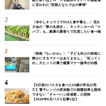
に言われた“芸能人ならではの事情”
〈冷やしキュウリで510人食中毒も…〉花火
大会の「豚の丸焼き」、キッチンカーの「ケ
バブ」も…酷暑の夏祭りで注意したい食べ物
〈映画『ちいかわ』〉「子ども向けの映画に
静かにするマナーはありません」「叱ってく
れ」大ヒットの裏で鑑賞マナー論争が白熱
【5日前のパスタを食べた20歳の学生が死
亡】電子レンジの再加熱での殺菌効果も期待
できない「チャーハン症候群」の恐怖
【2026年6月バズり記事1位】