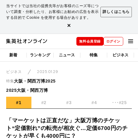
当サイトでは当社の提携先等がお客様のニーズ等につ
いて調査・分析したり、お客様にお勧めの広告を表示
詳しくはこちら
する目的で Cookie を使用する場合があります。
×
無料会員登録
ログイン
新着
ランキング
ニュース
特集
ビジネス
2025.01.29
ビジネス
大阪・関西万博2025
特集
2025大阪・関西万博
#1
#2
#3
#4
･･･#25
「マーケットは正直だな」大阪万博のチケッ
ト“定価割れ”の転売が相次ぐ…定価6700円のチ
ケットが早くも4000円に？