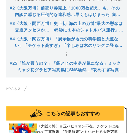
4000円に？
#2
〈大阪万博〉前売り券売上「1000万枚超え」も、その
内訳に感じる圧倒的な違和感…早くもはじまった“集客
ミス”の戦犯さがし
#3
〈大阪・関西万博〉史上初“海の上の万博”最大の懸念は
交通アクセスか…「45秒に１本のシャトルバス運行」の
計画見直しも、専門家は「15秒に１本でも足りない可能
#4
〈大阪・関西万博〉「展示物が地元の科学館と大差な
性も…」
い」「チケット高すぎ」「楽しみは木のリングに登るこ
と」「70年万博の熱量はない」開幕まで10日、関西人
の本音は？
#25
「誰が買うの？」「袋とじの中身が気になる」ミャク
ミャク初グラビア写真集にSNS騒然…“攻めすぎ写真
集”は売れるのか？
ビジネス
こちらの記事もおすすめ
〈大阪万博〉目玉パビリオン不在、チケットは売
れず工事遅延…”失敗確定”ともいわれる大阪万博