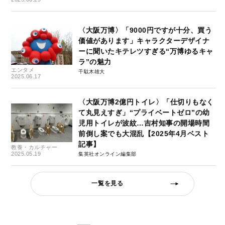
〈大阪万博〉「9000円ですが十分、買う
価値があります」キャラクターデザイナ
ーに聞いたキテレツすぎる“万博ゆるキャ
ラ”の魅力
エンタメ
千駄木雄大
2025.06.17
〈大阪万博2億円トイレ〉「仕切りもなく
て丸見えすぎ」“プライベートゼロ”の幼
児用トイレが波紋…吉村知事の開場時間
前倒し案でも大混乱【2025年4月ベスト
記事】
教養・カルチャー
2025.05.19
集英社オンライン編集部
一覧を見る