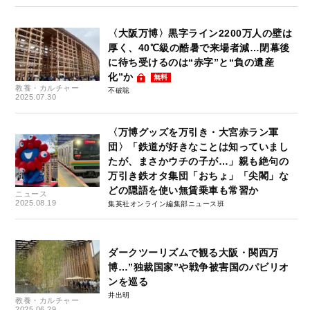
〈大阪万博〉黒字ライン2200万人の壁は
厚く、40℃級の酷暑で来場者減…閉幕後
に待ち受けるのは“赤字”と“負の遺産
化”か
無料
教養・カルチャー
不破聡
2025.07.30
〈万博グッズを万引き・大宮赤ラン軍
団〉「鉄道が好きなことは知っていまし
たが、まさかウチの子が…」親も絶句の
万引き鉄オタ集団「おちょ」「尖閣」な
どの隠語を使い無賃乗車も常習か
ニュース
2025.08.19
集英社オンライン編集部ニュース班
ダークツーリズムで観る大阪・関西万
博…”独裁国家”や戦争被害国のパビリオ
ンを巡る
井出明
教養・カルチャー
2025.06.29