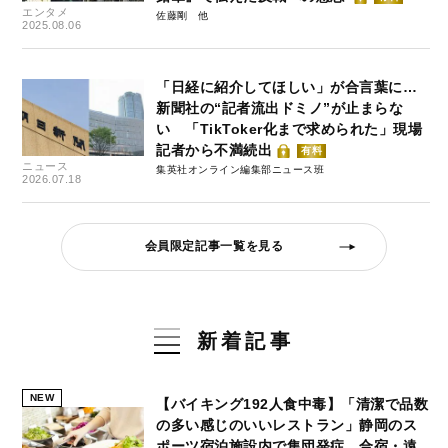
エンタメ
佐藤剛
2025.08.06
「日経に紹介してほしい」が合言葉に…
新聞社の“記者流出ドミノ”が止まらな
い 「TikToker化まで求められた」現場
記者から不満続出
有料
ニュース
集英社オンライン編集部ニュース班
2026.07.18
会員限定記事一覧を見る
新着記事
NEW
【バイキング192人食中毒】「清潔で品数
の多い感じのいいレストラン」静岡のス
ポーツ宿泊施設内で集団発症…合宿・遠