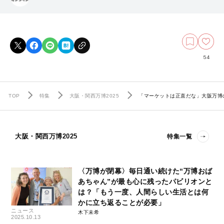
54
TOP
特集
大阪・関西万博2025
「マーケットは正直だな」大阪万博の
大阪・関西万博2025
特集一覧
〈万博が閉幕〉毎日通い続けた“万博おば
あちゃん”が最も心に残ったパビリオンと
は？「もう一度、人間らしい生活とは何
かに立ち返ることが必要」
ニュース
木下未希
2025.10.13