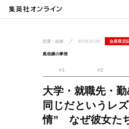
教
2025.01.20
会員限定
恋愛・結婚
風俗嬢の事情
#1
#2
大学・就職先・勤
同じだというレズ
情” なぜ彼女た