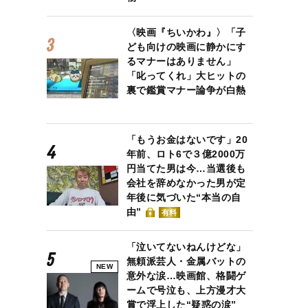
〈映画『ちいかわ』〉「子
ども向けの映画に静かにす
るマナーはありません」
「叱ってくれ」大ヒットの
裏で鑑賞マナー論争が白熱
「もうお金はないです」20
年前、ロト6で３億2000万
円当てた男は今…当選後も
会社を辞めなかった男が定
年後に気づいた“本当の自
由”
有料
「泣いてないねんけどな」
無頼派芸人・金属バットの
NEW
意外な涙…映画館、格闘ゲ
ームで号泣も、上方漫才大
賞で浮上した“疑惑の涙”