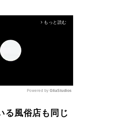
もっと読む
arrow_forward_ios
Powered by 
GliaStudios
M
いる風俗店も同じ
u
t
e