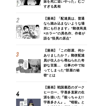
妹を死に追いやった」むご
すぎる真相
【漫画】「配達員は、普通
なら踏み込まないような場
所にも行きます」“郵便局員
×ホラー”の異色作、作者が
語る“怪異の原点”
【漫画】「この部屋、何か
ありましたか？」郵便配達
員が住人から尋ねられた奇
妙な言葉… 仕事の中で知
ぜ彼女たちはSM風俗嬢になったのか？
ってしまった“部屋の秘
密”とは
【漫画】戦国最恐のダーク
ヒーロー、宇喜多直家の生
涯を描いた『殺っちゃえ!!
宇喜多さん』。〝暗殺〟と