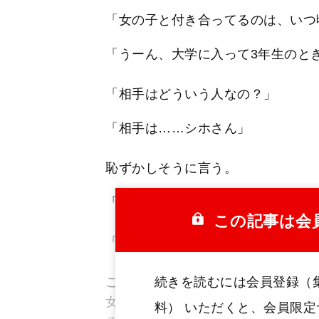
「女の子と付き合ってるのは、いつ
「うーん、大学に入って3年生のと
「相手はどういう人なの？」
「相手は……シホさん」
恥ずかしそうに言う。
「え、××のシホさん？」
この記事は会
「そう」
ここで名前の挙がったシホという女
続きを読むには会員登録（
女の子だ。私自身は取材していない
料） いただくと、会員限