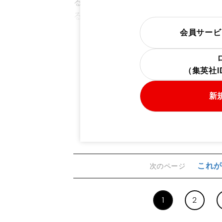
ることは知っており、店でカオルの
る子として名前が挙がっていた記憶
会員サービ
（集英社
新
これが
次のページ
1
2