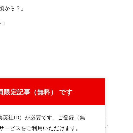
頃から？」
き」
員限定記事（無料） です
性は、彼女が働くSMクラブに在籍している
集英社ID）が必要です。ご登録（無
が、カオルと同い年でシホという女の子がい
定サービスをご利用いただけます。