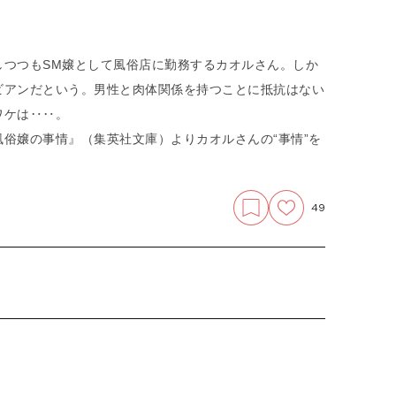
しつつもSM嬢として風俗店に勤務するカオルさん。しか
ビアンだという。男性と肉体関係を持つことに抵抗はない
ワケは‥‥。
俗嬢の事情』（集英社文庫）よりカオルさんの“事情”を
49