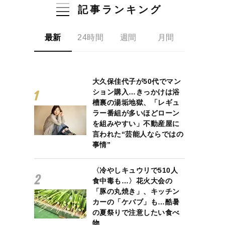
記事ランキング
最新
24時間
週間
月間
大久保佳代子が50代でマン
ション購入…きっかけは浴
槽裏の湯垢地獄、「レギュ
ラー番組が多いほどローン
を組みやすい」不動産屋に
言われた“芸能人ならではの
事情”
〈冷やしキュウリで510人
食中毒も…〉花火大会の
「豚の丸焼き」、キッチン
カーの「ケバブ」も…酷暑
の夏祭りで注意したい食べ
物