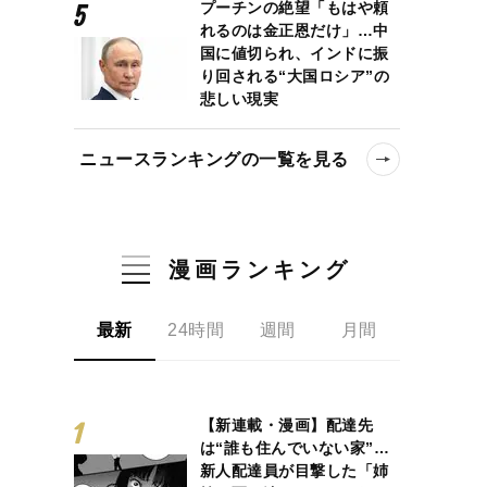
プーチンの絶望「もはや頼
れるのは金正恩だけ」…中
国に値切られ、インドに振
り回される“大国ロシア”の
悲しい現実
ニュースランキングの一覧を見る
漫画ランキング
最新
24時間
週間
月間
【新連載・漫画】配達先
は“誰も住んでいない家”…
新人配達員が目撃した「姉