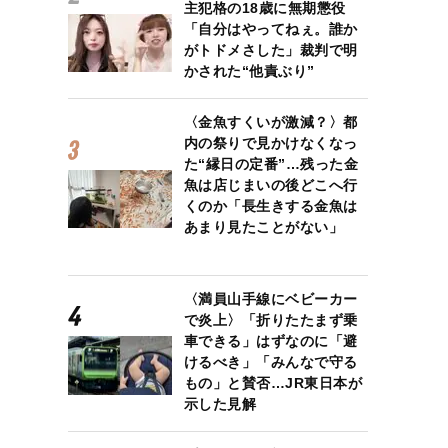
主犯格の18歳に無期懲役
「自分はやってねぇ。誰か
がトドメさした」裁判で明
かされた“他責ぶり”
〈金魚すくいが激減？〉都
内の祭りで見かけなくなっ
た“縁日の定番”…残った金
魚は店じまいの後どこへ行
くのか「長生きする金魚は
あまり見たことがない」
〈満員山手線にベビーカー
で炎上〉「折りたたまず乗
車できる」はずなのに「避
けるべき」「みんなで守る
もの」と賛否…JR東日本が
示した見解