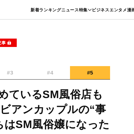
特集一覧を見る
漫画一覧を見る
新着
ランキング
ニュース
特集
ビジネス
エンタメ
漫
養・カルチャー
暮らし
スポーツ
ヘルスケア
美容
グルメ
記事
#3
#4
#5
めているSM風俗店も
ビアンカップルの“事
ちはSM風俗嬢になった