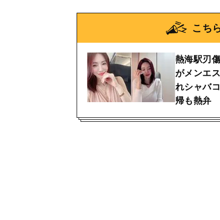
こち
熱海駅刃傷
がメンエ
れシャバ
帰も熱弁