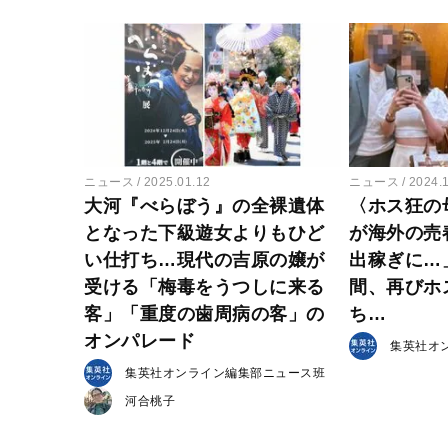
ニュース
2025.01.12
ニュース
2024.
大河『べらぼう』の全裸遺体
〈ホス狂の
となった下級遊女よりもひど
が海外の売
い仕打ち…現代の吉原の嬢が
出稼ぎに…
受ける「梅毒をうつしに来る
間、再びホ
客」「重度の歯周病の客」の
ち…
オンパレード
集英社オ
集英社オンライン編集部ニュース班
河合桃子