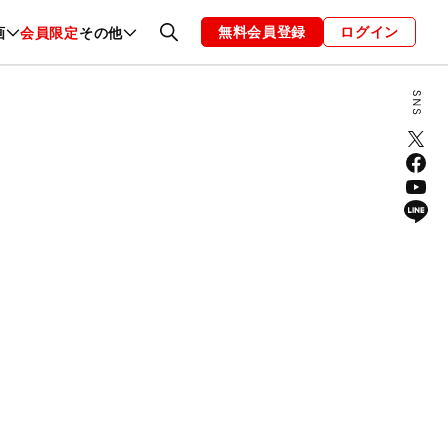
無料会員登録
ログイン
画
会員限定
その他
ファッション
恋愛・結婚
編集部
お知らせ