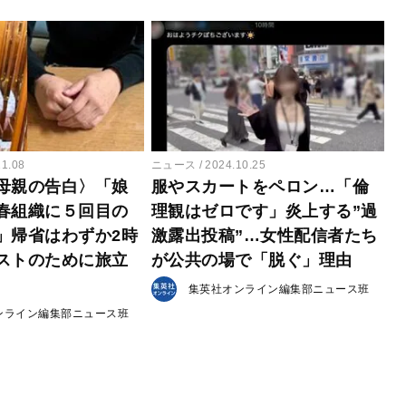
11.08
ニュース
2024.10.25
母親の告白〉「娘
服やスカートをペロン…「倫
春組織に５回目の
理観はゼロです」炎上する”過
」帰省はわずか2時
激露出投稿”…女性配信者たち
ストのために旅立
が公共の場で「脱ぐ」理由
集英社オンライン編集部ニュース班
ンライン編集部ニュース班