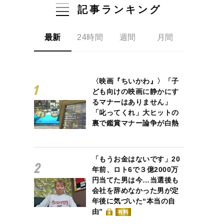
記事ランキング
最新
24時間
週間
月間
〈映画『ちいかわ』〉「子
ども向けの映画に静かにす
るマナーはありません」
「叱ってくれ」大ヒットの
裏で鑑賞マナー論争が白熱
「もうお金はないです」20
年前、ロト6で３億2000万
円当てた男は今…当選後も
会社を辞めなかった男が定
年後に気づいた“本当の自
由”
有料