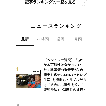
記事ランキングの一覧を見る
ニュースランキング
最新
24時間
週間
月間
〈ベントレー追突〉「ぶつ
かる可能性は分かってい
た」韓国籍の刺青男が7台に
NEW
衝突し逃走…SNSで“セレブ
生活”を演出もトラブルだら
け「過去にも事件を起こし
警察沙汰」《3度目の逮捕》