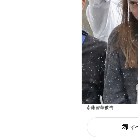
斎藤智華被告
す