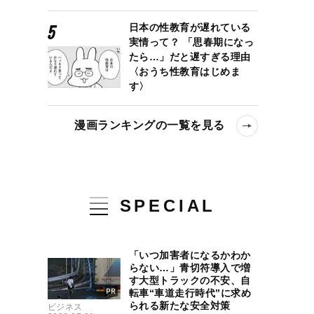
日本の性教育が遅れている
実情って？ 「思春期になっ
たら…」だと遅すぎる理由
〈おうち性教育はじめま
す〉
漫画ランキングの一覧を見る
SPECIAL
「いつ加害者になるかわか
らない…」青切符導入で増
す大型トラックの不安、自
転車“車道走行時代”に求め
られる新たな安全対策
ビジネス