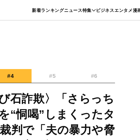
特集一覧を見る
漫画一覧を見る
新着
ランキング
ニュース
特集
ビジネス
エンタメ
漫
養・カルチャー
暮らし
スポーツ
ヘルスケア
美容
グルメ
#4
#5
#6
び石詐欺〉「さらっち
を“恫喝”しまくったタ
裁判で「夫の暴力や脅