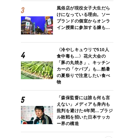
風俗店が現役女子大生だら
けになっている理由。ソー
プランドの個室からオンラ
イン授業に参加する嬢も…
〈冷やしキュウリで510人
食中毒も…〉花火大会の
「豚の丸焼き」、キッチン
カーの「ケバブ」も…酷暑
の夏祭りで注意したい食べ
物
「森保監督には誰も何も言
えない」メディアも身内も
批判を避けた4年間…ブラジ
ル敗戦を招いた日本サッカ
ー界の構造