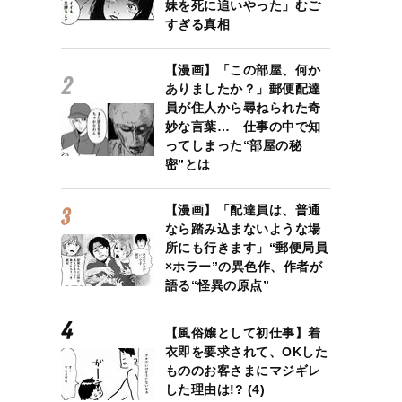
妹を死に追いやった」むご
すぎる真相
【漫画】「この部屋、何か
ありましたか？」郵便配達
員が住人から尋ねられた奇
妙な言葉… 仕事の中で知
ってしまった“部屋の秘
密”とは
【漫画】「配達員は、普通
なら踏み込まないような場
所にも行きます」“郵便局員
×ホラー”の異色作、作者が
語る“怪異の原点”
【風俗嬢として初仕事】着
衣即を要求されて、OKした
もののお客さまにマジギレ
した理由は!? (4)