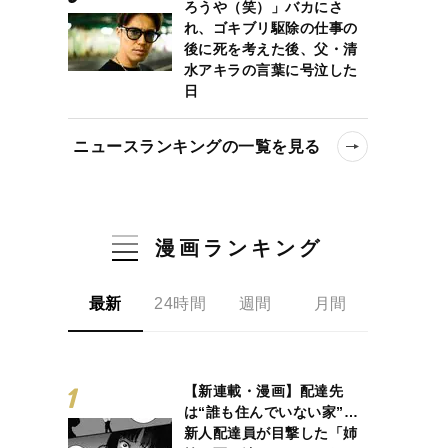
ろうや（笑）」バカにさ
れ、ゴキブリ駆除の仕事の
後に死を考えた後、父・清
水アキラの言葉に号泣した
日
ニュースランキングの一覧を見る
漫画ランキング
最新
24時間
週間
月間
【新連載・漫画】配達先
は“誰も住んでいない家”…
新人配達員が目撃した「姉