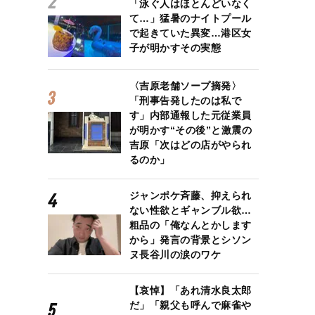
「泳ぐ人はほとんどいなく
て…」猛暑のナイトプール
で起きていた異変…港区女
子が明かすその実態
〈吉原老舗ソープ摘発〉
「刑事告発したのは私で
す」内部通報した元従業員
が明かす“その後”と激震の
吉原「次はどの店がやられ
るのか」
ジャンポケ斉藤、抑えられ
ない性欲とギャンブル欲…
粗品の「俺なんとかします
から」発言の背景とシソン
ヌ長谷川の涙のワケ
【哀悼】「あれ清水良太郎
だ」「親父も呼んで麻雀や