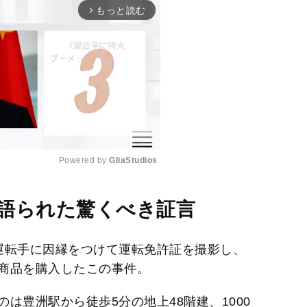
もっと読む
arrow_forward_ios
Powered by 
GliaStudios
M
語られた驚くべき証言
u
t
運転手に因縁をつけて運転免許証を撮影し、
e
商品を購入したこの事件。
は豊洲駅から徒歩5分の地上48階建、1000