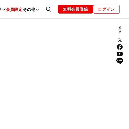
無料会員登録
ログイン
画
会員限定
その他
ファッション
恋愛・結婚
編集部
お知らせ