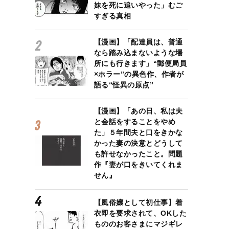
妹を死に追いやった」むご
すぎる真相
【漫画】「配達員は、普通
なら踏み込まないような場
所にも行きます」“郵便局員
×ホラー”の異色作、作者が
語る“怪異の原点”
【漫画】「あの日、私は夫
と会話をすることをやめ
た」５年間夫と口をきかな
かった妻の決意とどうして
も許せなかったこと。問題
作『妻が口をきいてくれま
せん』
【風俗嬢として初仕事】着
衣即を要求されて、OKした
もののお客さまにマジギレ