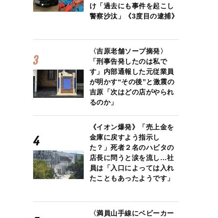
け「過去にも事件を起こし
警察沙汰」《3度目の逮捕》
〈吉原老舗ソープ摘発〉
「刑事告発したのは私で
す」内部通報した元従業員
が明かす“その後”と激震の
吉原「次はどの店がやられ
るのか」
《イオン爆発》「売上金を
金庫に戻すよう指示し
た？」死者２名のハビタの
店長に問うと涙を流し…社
員は「入口によっては入れ
たこともあったようです」
〈満員山手線にベビーカー