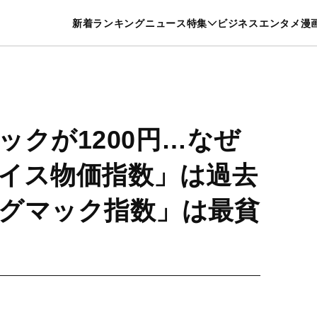
特集一覧を見る
漫画一覧を見る
新着
ランキング
ニュース
特集
ビジネス
エンタメ
漫
養・カルチャー
暮らし
スポーツ
ヘルスケア
美容
グルメ
ックが1200円…なぜ
イス物価指数」は過去
グマック指数」は最貧