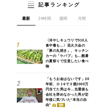
記事ランキング
最新
24時間
週間
月間
〈冷やしキュウリで510人
食中毒も…〉花火大会の
「豚の丸焼き」、キッチン
カーの「ケバブ」も…酷暑
の夏祭りで注意したい食べ
物
「もうお金はないです」20
年前、ロト6で３億2000万
円当てた男は今…当選後も
会社を辞めなかった男が定
年後に気づいた“本当の自
由”
有料