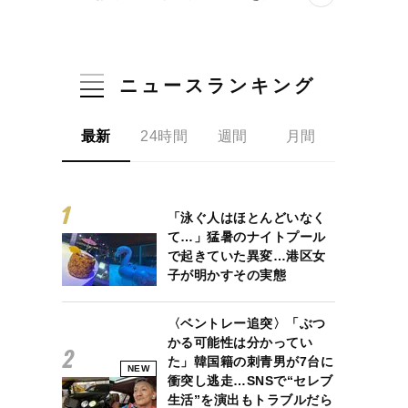
ニュースランキング
最新
24時間
週間
月間
「泳ぐ人はほとんどいなく
て…」猛暑のナイトプール
で起きていた異変…港区女
子が明かすその実態
〈ベントレー追突〉「ぶつ
かる可能性は分かってい
た」韓国籍の刺青男が7台に
NEW
衝突し逃走…SNSで“セレブ
生活”を演出もトラブルだら