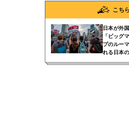
こち
日本が外
「ビッグマ
プのルー
れる日本