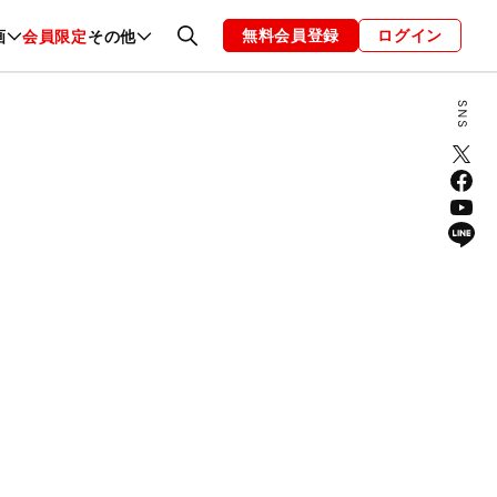
無料会員登録
ログイン
画
会員限定
その他
ファッション
恋愛・結婚
編集部
お知らせ