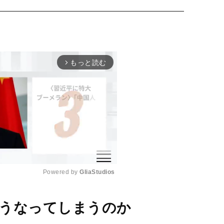
もっと読む
arrow_forward_ios
Powered by 
GliaStudios
M
どうなってしまうのか
u