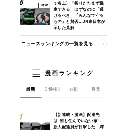
で炎上〉「折りたたまず乗
NEW
車できる」はずなのに「避
けるべき」「みんなで守る
もの」と賛否…JR東日本が
示した見解
ニュースランキングの一覧を見る
漫画ランキング
最新
24時間
週間
月間
【新連載・漫画】配達先
は“誰も住んでいない家”…
新人配達員が目撃した「姉