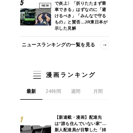
で炎上〉「折りたたまず乗
NEW
車できる」はずなのに「避
けるべき」「みんなで守る
もの」と賛否…JR東日本が
示した見解
ニュースランキングの一覧を見る
漫画ランキング
最新
24時間
週間
月間
【新連載・漫画】配達先
は“誰も住んでいない家”…
新人配達員が目撃した「姉