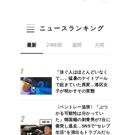
ニュースランキング
最新
24時間
週間
月間
「泳ぐ人はほとんどいなく
て…」猛暑のナイトプール
で起きていた異変…港区女
子が明かすその実態
〈ベントレー追突〉「ぶつ
かる可能性は分かってい
た」韓国籍の刺青男が7台に
NEW
衝突し逃走…SNSで“セレブ
生活”を演出もトラブルだら