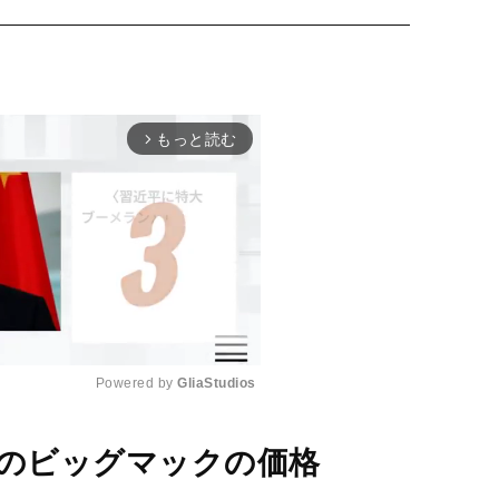
もっと読む
arrow_forward_ios
Powered by 
GliaStudios
M
国のビッグマックの価格
u