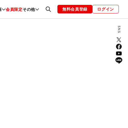
無料会員登録
ログイン
画
会員限定
その他
ファッション
恋愛・結婚
編集部
お知らせ