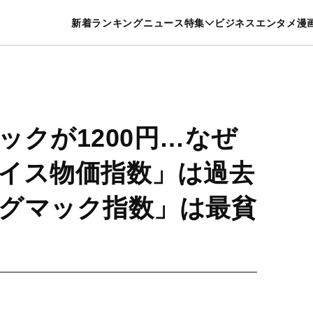
特集一覧を見る
漫画一覧を見る
新着
ランキング
ニュース
特集
ビジネス
エンタメ
漫
養・カルチャー
暮らし
スポーツ
ヘルスケア
美容
グルメ
ックが1200円…なぜ
イス物価指数」は過去
グマック指数」は最貧