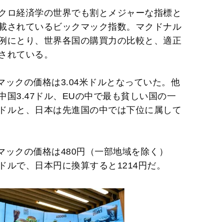
t
クロ経済学の世界でも割とメジャーな指標と
e
載されているビックマック指数。マクドナル
例にとり、世界各国の購買力の比較と、適正
されている。
マックの価格は3.04米ドルとなっていた。他
、中国3.47ドル、EUの中で最も貧しい国の一
2ドルと、日本は先進国の中では下位に属して
グマックの価格は480円（一部地域を除く）
07ドルで、日本円に換算すると1214円だ。