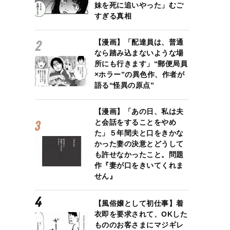
妹を死に追いやった」むご
すぎる真相
【漫画】「配達員は、普通
なら踏み込まないような場
所にも行きます」“郵便局員
×ホラー”の異色作、作者が
語る“怪異の原点”
【漫画】「あの日、私は夫
と会話をすることをやめ
た」５年間夫と口をきかな
かった妻の決意とどうして
も許せなかったこと。問題
作『妻が口をきいてくれま
せん』
【風俗嬢として初仕事】着
衣即を要求されて、OKした
もののお客さまにマジギレ