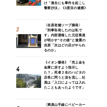
け「過去にも事件を起こし
警察沙汰」《3度目の逮捕》
〈吉原老舗ソープ摘発〉
「刑事告発したのは私で
す」内部通報した元従業員
が明かす“その後”と激震の
吉原「次はどの店がやられ
るのか」
《イオン爆発》「売上金を
金庫に戻すよう指示し
た？」死者２名のハビタの
店長に問うと涙を流し…社
員は「入口によっては入れ
たこともあったようです」
〈満員山手線にベビーカー