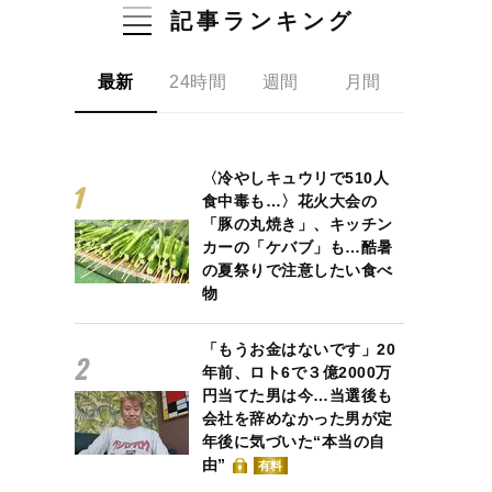
記事ランキング
最新
24時間
週間
月間
〈冷やしキュウリで510人
食中毒も…〉花火大会の
「豚の丸焼き」、キッチン
カーの「ケバブ」も…酷暑
の夏祭りで注意したい食べ
物
「もうお金はないです」20
年前、ロト6で３億2000万
円当てた男は今…当選後も
会社を辞めなかった男が定
年後に気づいた“本当の自
由”
有料