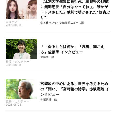
〈江別大学生集団暴行死〉主犯格の18歳
に無期懲役「自分はやってねぇ。誰かが
トドメさした」裁判で明かされた“他責ぶ
り”
ニュース
集英社オンライン編集部ニュース班
2026.08.08
「〈保る〉とは何か」『汽笛、聞こえ
る』佐藤雫 インタビュー
佐藤雫
教養・カルチャー
2026.08.08
宮﨑駿の中心にある、世界を考えるため
の「問い」『宮﨑駿の詩学』赤坂憲雄 イ
ンタビュー
赤坂憲雄
教養・カルチャー
2026.08.08