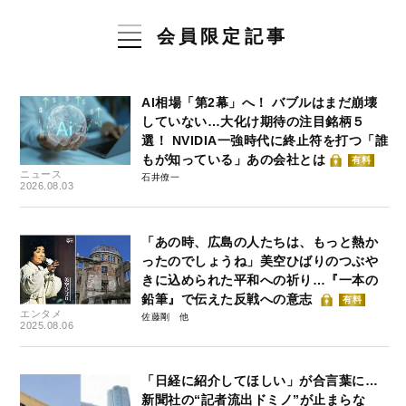
会員限定記事
AI相場「第2幕」へ！ バブルはまだ崩壊
していない…大化け期待の注目銘柄５
選！ NVIDIA一強時代に終止符を打つ「誰
もが知っている」あの会社とは
有料
ニュース
石井僚一
2026.08.03
「あの時、広島の人たちは、もっと熱か
ったのでしょうね」美空ひばりのつぶや
きに込められた平和への祈り…『一本の
鉛筆』で伝えた反戦への意志
有料
エンタメ
佐藤剛
2025.08.06
「日経に紹介してほしい」が合言葉に…
新聞社の“記者流出ドミノ”が止まらな