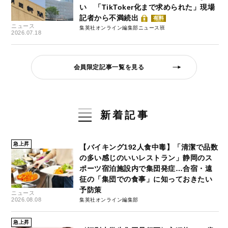
い 「TikToker化まで求められた」現場
記者から不満続出
有料
ニュース
集英社オンライン編集部ニュース班
2026.07.18
会員限定記事一覧を見る
新着記事
急上昇
【バイキング192人食中毒】「清潔で品数
の多い感じのいいレストラン」静岡のス
ポーツ宿泊施設内で集団発症…合宿・遠
征の「集団での食事」に知っておきたい
予防策
ニュース
2026.08.08
集英社オンライン編集部
急上昇