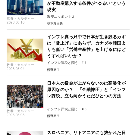
が不動産購入する条件が“ゆるい”という
現実
激安ニッポン＃２
教養・カルチャー
2023.08.10
谷本真由美
インフレ真っ只中で日本が生き残るカギ
は「賃上げ」にあらず。カナダや韓国よ
りも低い「労働生産性」を上げるにはど
うすればいいか？
インフレ課税と闘う！#７
教養・カルチャー
2023.08.04
熊野英生
日本人の賃金が上がらないのは高齢化が
原因なのか？ 「金融抑圧」と「インフ
レ課税」立ち向かうただひとつの方法
インフレ課税と闘う！#５
教養・カルチャー
2023.08.03
熊野英生
スロベニア、リトアニアにも抜かれた日