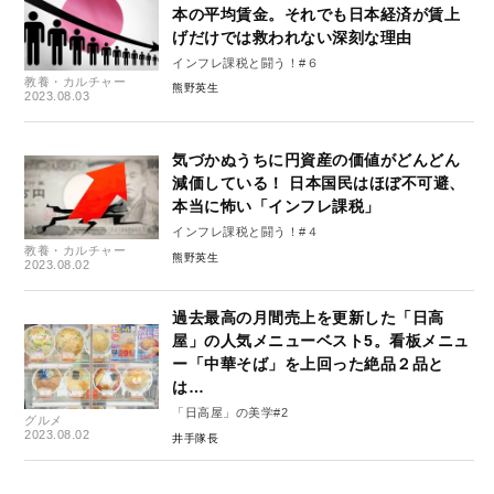
本の平均賃金。それでも日本経済が賃上
げだけでは救われない深刻な理由
インフレ課税と闘う！#６
教養・カルチャー
熊野英生
2023.08.03
気づかぬうちに円資産の価値がどんどん
減価している！ 日本国民はほぼ不可避、
本当に怖い「インフレ課税」
インフレ課税と闘う！#４
教養・カルチャー
熊野英生
2023.08.02
過去最高の月間売上を更新した「日高
屋」の人気メニューベスト5。看板メニュ
ー「中華そば」を上回った絶品２品と
は…
「日高屋」の美学#2
グルメ
2023.08.02
井手隊長