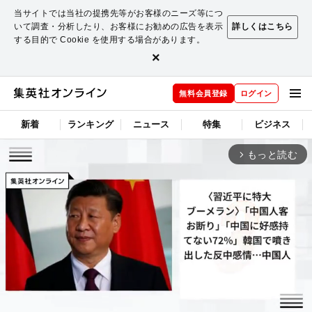
当サイトでは当社の提携先等がお客様のニーズ等につ
いて調査・分析したり、お客様にお勧めの広告を表示
詳しくはこちら
する目的で Cookie を使用する場合があります。
×
無料会員登録
ログイン
新着
ランキング
ニュース
特集
ビジネス
もっと読む
arrow_forward_ios