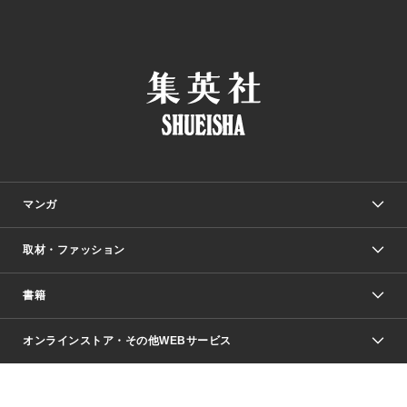
マンガ
取材・ファッション
少年マンガ
週刊少年ジャンプ
書籍
ファッション・美容
青年マンガ
ジャンプSQ.
Seventeen
週刊ヤングジャンプ
オンラインストア・その他WEBサービス
文芸・文庫・総合
芸能・情報・スポーツ
少女マンガ
Vジャンプ
non-no Web
ヤングジャンプ定期購読デジタル
すばる
Myojo
オンラインストア
りぼん
学芸・ノンフィクション・新書
最強ジャンプ
女性マンガ