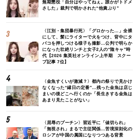
無期懲役「自分はやってねぇ。誰かがトドメ
さした」裁判で明かされた“他責ぶり”
〈江別・集団暴行死〉「グロかった…」全裸
にして、髪にライターで火をつけ、背中にタ
バコを押しつける様子も撮影…公判で明らか
になった壮絶リンチと女子2人の“陰キャ”時
代【2026 集英社オンライン上半期 スクー
プ記事 7位】
〈金魚すくいが激減？〉都内の祭りで見かけ
なくなった“縁日の定番”…残った金魚は店じ
まいの後どこへ行くのか「長生きする金魚は
あまり見たことがない」
〈屈辱のプーチン〉習近平に「値切られ」
「無視され」まるで主従関係…苦境深刻化の
ロシアが中国の属国になりつつある背景