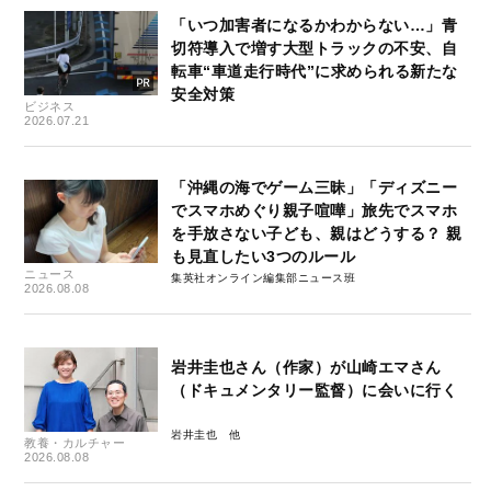
「いつ加害者になるかわからない…」青
切符導入で増す大型トラックの不安、自
転車“車道走行時代”に求められる新たな
安全対策
ビジネス
2026.07.21
「沖縄の海でゲーム三昧」「ディズニー
でスマホめぐり親子喧嘩」旅先でスマホ
を手放さない子ども、親はどうする？ 親
も見直したい3つのルール
ニュース
集英社オンライン編集部ニュース班
2026.08.08
岩井圭也さん（作家）が山崎エマさん
（ドキュメンタリー監督）に会いに行く
岩井圭也
教養・カルチャー
2026.08.08