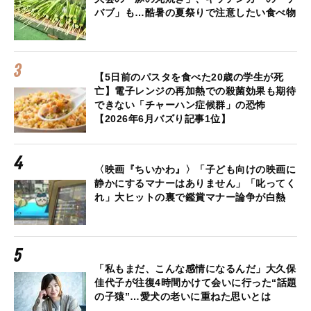
バブ」も…酷暑の夏祭りで注意したい食べ物
【5日前のパスタを食べた20歳の学生が死
亡】電子レンジの再加熱での殺菌効果も期待
できない「チャーハン症候群」の恐怖
【2026年6月バズり記事1位】
〈映画『ちいかわ』〉「子ども向けの映画に
静かにするマナーはありません」「叱ってく
れ」大ヒットの裏で鑑賞マナー論争が白熱
「私もまだ、こんな感情になるんだ」大久保
佳代子が往復4時間かけて会いに行った“話題
の子猿”…愛犬の老いに重ねた思いとは