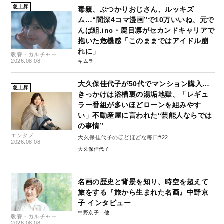
急上昇
毒親、ぶつかりおじさん、ルッキズ
ム…“闇深4コマ漫画”で10万いいね、元で
んぱ組.inc・鹿目凛がセカンドキャリアで
抱いた危機感「このままではアイドル崩
れに」
教養・カルチャー
2026.08.08
キムラ
大久保佳代子が50代でマンション購入…
急上昇
きっかけは浴槽裏の湯垢地獄、「レギュ
ラー番組が多いほどローンを組みやす
い」不動産屋に言われた“芸能人ならでは
の事情”
エンタメ
大久保佳代子のほどほどな毎日#22
2026.08.08
大久保佳代子
名画の歴史と背景を知り、時空を超えて
旅をする『旅から生まれた名画』中野京
子 インタビュー
中野京子
教養・カルチャー
2026.08.08