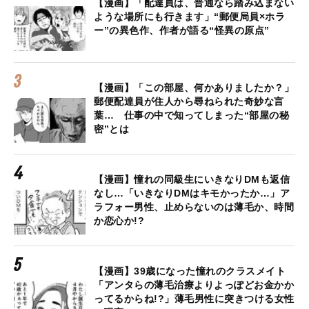
【漫画】「配達員は、普通なら踏み込まない
ような場所にも行きます」“郵便局員×ホラ
ー”の異色作、作者が語る“怪異の原点”
【漫画】「この部屋、何かありましたか？」
郵便配達員が住人から尋ねられた奇妙な言
葉… 仕事の中で知ってしまった“部屋の秘
密”とは
【漫画】憧れの同級生にいきなりDMも返信
なし…「いきなりDMはキモかったか…」ア
ラフォー男性、止めらないのは薄毛か、時間
か恋心か!?
【漫画】39歳になった憧れのクラスメイト
「アンタらの薄毛治療よりよっぽどお金かか
ってるからね!?」薄毛男性に突きつける女性