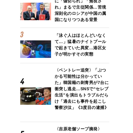
に「値切られ」「無視さ
れ」まるで主従関係…苦境
深刻化のロシアが中国の属
国になりつつある背景
「泳ぐ人はほとんどいなく
て…」猛暑のナイトプール
で起きていた異変…港区女
子が明かすその実態
〈ベントレー追突〉「ぶつ
かる可能性は分かってい
た」韓国籍の刺青男が7台に
衝突し逃走…SNSで“セレブ
生活”を演出もトラブルだら
け「過去にも事件を起こし
警察沙汰」《3度目の逮捕》
〈吉原老舗ソープ摘発〉