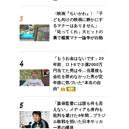
〈映画『ちいかわ』〉「子
ども向けの映画に静かにす
るマナーはありません」
「叱ってくれ」大ヒットの
裏で鑑賞マナー論争が白熱
「もうお金はないです」20
年前、ロト6で３億2000万
円当てた男は今…当選後も
会社を辞めなかった男が定
年後に気づいた“本当の自
由”
有料
「森保監督には誰も何も言
えない」メディアも身内も
批判を避けた4年間…ブラジ
ル敗戦を招いた日本サッカ
ー界の構造