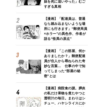
妹を死に追いやった」むご
すぎる真相
【漫画】「配達員は、普通
なら踏み込まないような場
所にも行きます」“郵便局員
×ホラー”の異色作、作者が
語る“怪異の原点”
【漫画】「この部屋、何か
ありましたか？」郵便配達
員が住人から尋ねられた奇
妙な言葉… 仕事の中で知
ってしまった“部屋の秘
密”とは
【漫画】病院食の謎。膵炎
の私だけ果物を煮たやつと
透明汁の毎日。まわりはシ
チュー、ハヤシライスにか