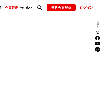
無料会員登録
ログイン
画
会員限定
その他
ファッション
恋愛・結婚
編集部
お知らせ