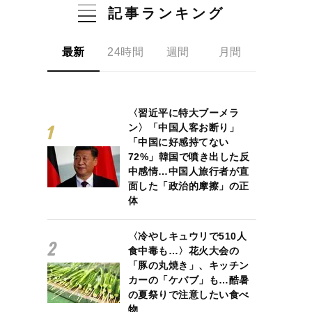
記事ランキング
最新
24時間
週間
月間
〈習近平に特大ブーメラ
ン〉「中国人客お断り」
「中国に好感持てない
72%」韓国で噴き出した反
中感情…中国人旅行者が直
面した「政治的摩擦」の正
体
〈冷やしキュウリで510人
食中毒も…〉花火大会の
「豚の丸焼き」、キッチン
カーの「ケバブ」も…酷暑
の夏祭りで注意したい食べ
物