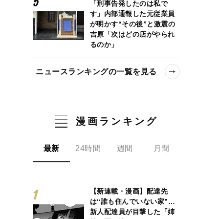
「刑事告発したのは私で
す」内部通報した元従業員
が明かす“その後”と激震の
吉原「次はどの店がやられ
るのか」
ニュースランキングの一覧を見る
漫画ランキング
最新
24時間
週間
月間
【新連載・漫画】配達先
は“誰も住んでいない家”…
新人配達員が目撃した「姉