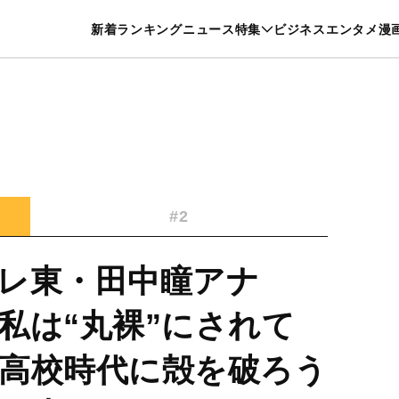
特集一覧を見る
漫画一覧を見る
新着
ランキング
ニュース
特集
ビジネス
エンタメ
漫
養・カルチャー
暮らし
スポーツ
ヘルスケア
美容
グルメ
#2
レ東・田中瞳アナ
私は“丸裸”にされて
高校時代に殻を破ろう